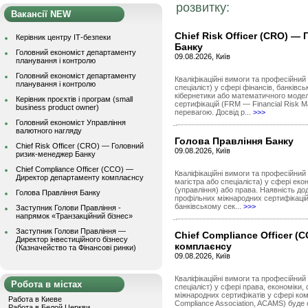
розвитку:
Вакансії NEW
Chief Risk Officer (CRO) 
Керівник центру ІТ-безпеки
Банку
Головний економіст департаменту
09.08.2026, Київ
планування і контролю
Головний економіст департаменту
Кваліфікаційні вимоги та професійний 
планування і контролю
спеціаліст) у сфері фінансів, банківсь
кібернетики або математичного моде
Керівник проєктів і програм (small
сертифікацій (FRM — Financial Risk 
business product owner)
перевагою. Досвід р...
>>>
Головний економіст Управління
валютного нагляду
Голова Правління Банку
Chief Risk Officer (CRO) — Головний
09.08.2026, Київ
ризик-менеджер Банку
Chief Compliance Officer (CCO) —
Кваліфікаційні вимоги та професійний 
Директор департаменту комплаєнсу
магістра або спеціаліста) у сфері ек
(управління) або права. Наявність до
Голова Правління Банку
профільних міжнародних сертифікацій
банківському сек...
>>>
Заступник Голови Правління -
напрямок «Транзакційний бізнес»
Заступник Голови Правління —
Chief Compliance Officer 
Директор інвестиційного бізнесу
комплаєнсу
(Казначейство та Фінансові ринки)
09.08.2026, Київ
Кваліфікаційні вимоги та професійний 
Робота в містах
спеціаліст) у сфері права, економіки,
міжнародних сертифікатів у сфері ком
Работа в Киеве
Compliance Association, ACAMS) буде 
Работа в Белой Церкви