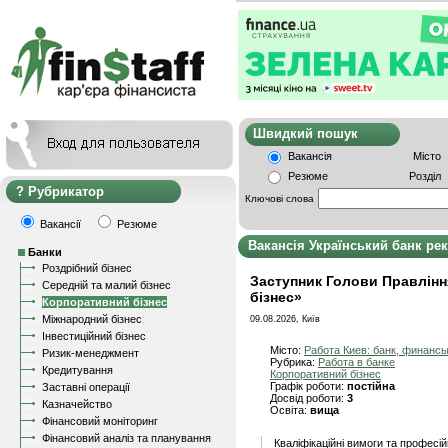
Швидкий пошу
Вакансія
Місто
Резюме
Розділ
Рубрикатор
Ключові слова
Вакансії
Резюме
Вакансія Український банк рек
Банки
Роздрібний бізнес
Заступник Голови Правлінн
Середній та малий бізнес
бізнес»
Корпоративний бізнес
Міжнародний бізнес
09.08.2026, Київ
Інвестиційний бізнес
Місто:
Работа Киев: банк, финанс
Ризик-менеджмент
Рубрика:
Работа в банке
Кредитування
Корпоративний бізнес
Графік роботи:
постійна
Заставні операції
Досвід роботи:
3
Казначейство
Освіта:
вища
Фінансовий моніторинг
Фінансовий аналіз та планування
Кваліфікаційні вимоги та професій