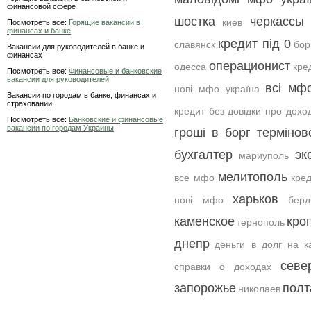
финансовой сфере
шостка
черкассы
киев
Посмотреть все:
Горящие вакансии в
финансах и банке
кредит під 0
славянск
бор
Вакансии для руководителей в банке и
финансах
операционист
одесса
кре
Посмотреть все:
Финансовые и банковские
вакансии для руководителей
всі мф
нові мфо україна
Вакансии по городам в банке, финансах и
страховании
кредит без довідки про дохо
Посмотреть все:
Банковские и финансовые
вакансии по городам Украины
гроші в борг термінов
бухгалтер
эк
мариуполь
мелитополь
все мфо
кред
харьков
нові мфо
берд
каменское
кро
тернополь
днепр
деньги в долг на к
севе
справки о доходах
запорожье
полт
николаев