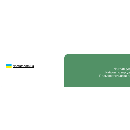
finstaff.com.ua
На главну
Работа по город
Пользовательское с