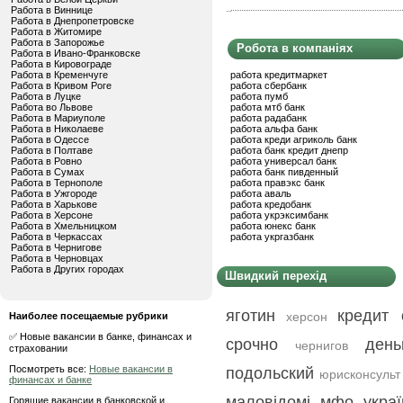
Работа в Виннице
Работа в Днепропетровске
Работа в Житомире
Работа в Запорожье
Робота в компаніях
Работа в Ивано-Франковске
Работа в Кировограде
Работа в Кременчуге
работа кредитмаркет
Работа в Кривом Роге
работа сбербанк
Работа в Луцке
работа пумб
Работа во Львове
работа мтб банк
Работа в Мариуполе
работа радабанк
Работа в Николаеве
работа альфа банк
Работа в Одессе
работа креди агриколь банк
Работа в Полтаве
работа банк кредит днепр
Работа в Ровно
работа универсал банк
Работа в Сумах
работа банк пивденный
Работа в Тернополе
работа правэкс банк
Работа в Ужгороде
работа аваль
Работа в Харькове
работа кредобанк
Работа в Херсоне
работа укрэксимбанк
Работа в Хмельницком
работа юнекс банк
Работа в Черкассах
работа укргазбанк
Работа в Чернигове
Работа в Черновцах
Работа в Других городах
Швидкий перехід
яготин
кредит 
херсон
Наиболее посещаемые рубрики
✅ Новые вакансии в банке, финансах и
срочно
ден
чернигов
страховании
Посмотреть все:
Новые вакансии в
подольский
юрисконсульт
финансах и банке
маловідомі мфо украї
Горящие вакансии в банковской и