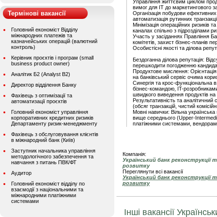
Управління життєвим циклом проду
вимог для IT до маркетингового за
Термінові вакансії
Організація побудови ефективних 
автоматизація рутинних транзакці
Мінімізація операційних ризиків та
Головний економіст Відділу
каналах спільно з підрозділами р
міжнародних платежів та
Участь у засіданнях Правління Ба
казначейських операцій (валютний
комітетів, захист бізнес-планів 
контроль)
Особистісні якості та ділова репут
Керівник проєктів і програм (small
Бездоганна ділова репутація: Від
business product owner)
перешкодити погодженню кандида
Продуктове мислення: Орієнтація 
Аналітик Б2 (Analyst B2)
на банківський сервіс очима кори
Синергія та крос-функціональна в
Директор відділення Банку
бізнес-командою, IT-розробника
швидкого виведення продуктів на 
Фахівець з оптимізації та
Результативність та аналітичний с
автоматизації проєктів
(обсяг транзакцій, чистий комісійни
Головний економіст управління
Мовні навички: Вільна українська
корпоративних кредитних ризиків
вище середнього (Upper-Intermedi
Департаменту ризик-менеджменту
платіжними системами, вендорам
Фахівець з обслуговування клієнтів
в міжнародний банк (Київ)
Заступник начальника управління
Компанія:
методологічного забезпечення та
Український банк реконструкції т
навчання з питань ПВК/ФТ
розвитку
Переглянути всі вакансії
Аудитор
Український банк реконструкції т
розвитку
Головний економіст відділу по
взаємодії з національними та
міжнародними платіжними
системами
Інші вакансії Українськ