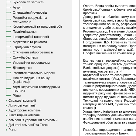
Бухоблік та звітність
Освіта: Вища освіта (магістр, спец
Аудит
банківської справи, кібернетики 
Операційний супровід
профіль).
Досвід роботи в банківському сек
Розробка продуктів та
банківській системі, з яких біль
методологія
транзакційного банкінгу, розраху
Касові операції та грошовий обіг
менеджменту або розвитку платіжн
Керівний досвід: Не менше 3 рокі
Платіжні картки
(директор департаменту, начальни
Інформаційні технології
бізнесом, еквайрингом або розро
Маркетинг та реклама
Погодження НБУ: Готовність та по
погодження на посаду члена Прав
Юридична служба
придатності та ділової репутації).
Стягнення заборгованості
Професійні знання та компетенції
Служба безпеки
Експертиза в транзакційних проду
Управління персоналом
та міжнародного), систем дистанці
Діловодство
Bank, мобільні додатки), продукті
пуллінги, масові виплати).
Розвиток філіальної мережі
Картковий бізнес та еквайринг: Р
Філії та відділення банку
платіжних систем (Visa, Mastercar
(керівники)
та інтернет-еквайрингу, сервісів p
Знання регуляторного поля: Доско
Адміністративно-господарська
послуги», нормативних актів НБУ,
частина
відкриття рахунків, фінансовий м
Різне
вимоги щодо віддаленої верифікації
Страхові компанії
Технологічна грамотність: Розумі
інтеграції через API, сучасних тр
Лізингові компанії
комерції.
Аудиторські компанії
Управління ліквідністю та ціноут
Інвестиційні компанії
тарифну політику для максимізаці
стабільних пасивів (залишків на р
Компанії з управління активами
Функціональні обов´язки та завда
Ділінгові компанії та Forex
Різне
Розробка, впровадження та моніто
транзакційного бізнесу Банку.