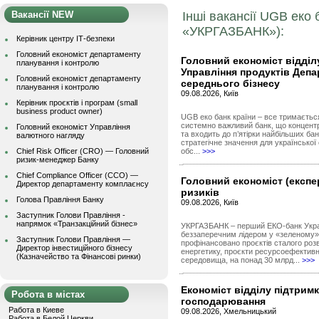
Вакансії NEW
Інші вакансії UGB еко 
«УКРГАЗБАНК»):
Керівник центру ІТ-безпеки
Головний економіст департаменту
Головний економіст відділ
планування і контролю
Управління продуктів Депа
Головний економіст департаменту
середнього бізнесу
планування і контролю
09.08.2026, Київ
Керівник проєктів і програм (small
business product owner)
UGB еко банк країни – все тримаєть
системно важливий банк, що концентр
Головний економіст Управління
та входить до п’ятірки найбільших бан
валютного нагляду
стратегічне значення для української 
Chief Risk Officer (CRO) — Головний
обс...
>>>
ризик-менеджер Банку
Chief Compliance Officer (CCO) —
Головний економіст (експер
Директор департаменту комплаєнсу
ризиків
Голова Правління Банку
09.08.2026, Київ
Заступник Голови Правління -
напрямок «Транзакційний бізнес»
УКРГАЗБАНК – перший ЕКО-банк Украї
беззаперечним лідером у «зеленому» 
Заступник Голови Правління —
профінансовано проєктів сталого роз
Директор інвестиційного бізнесу
енергетику, проєкти ресурсоефективн
(Казначейство та Фінансові ринки)
середовища, на понад 30 млрд...
>>>
Економіст відділу підтримк
Робота в містах
господарювання
Работа в Киеве
09.08.2026, Хмельницький
Работа в Белой Церкви