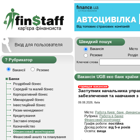
Швидкий пошу
Вакансія
Місто
Резюме
Розділ
Рубрикатор
Ключові слова
Вакансії
Резюме
Вакансія UGB еко банк країни
Банки
Роздрібний бізнес
Середній та малий бізнес
Заступник начальника упра
Корпоративний бізнес
забезпечення та навчання з
Міжнародний бізнес
09.08.2026, Київ
Інвестиційний бізнес
Ризик-менеджмент
Місто:
Работа Киев: банк, финанс
Кредитування
Рубрика:
Работа в банке
Фінансовий моніторинг
Заставні операції
Графік роботи:
постійна
Казначейство
Досвід роботи:
від 5-и років
Освіта:
вища
Фінансовий моніторинг
Фінансовий аналіз та планування