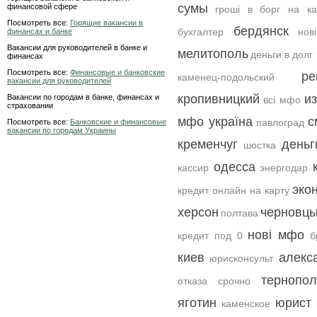
сумы
финансовой сфере
гроші в борг на ка
Посмотреть все:
Горящие вакансии в
бердянск
бухгалтер
нов
финансах и банке
Вакансии для руководителей в банке и
мелитополь
деньги в долг 
финансах
Посмотреть все:
Финансовые и банковские
р
каменец-подольский
вакансии для руководителей
кропивницкий
и
Вакансии по городам в банке, финансах и
всі мфо
страховании
мфо україна
с
павлоград
Посмотреть все:
Банковские и финансовые
вакансии по городам Украины
кременчуг
деньг
шостка
одесса
кассир
энергодар
эко
кредит онлайн на карту
херсон
черновц
полтава
нові мфо
кредит под 0
б
киев
алекс
юрисконсульт
тернопол
отказа срочно
яготин
юрист
каменское