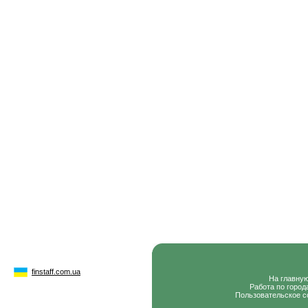
finstaff.com.ua
На главну
Работа по город
Пользовательское с