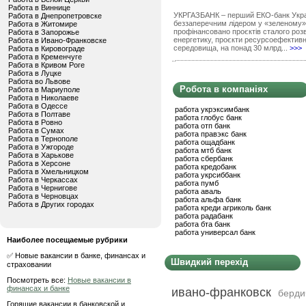
Работа в Виннице
УКРГАЗБАНК – перший ЕКО-банк Украї
Работа в Днепропетровске
беззаперечним лідером у «зеленому» 
Работа в Житомире
профінансовано проєктів сталого роз
Работа в Запорожье
енергетику, проєкти ресурсоефективн
Работа в Ивано-Франковске
середовища, на понад 30 млрд...
>>>
Работа в Кировограде
Работа в Кременчуге
Работа в Кривом Роге
Работа в Луцке
Работа во Львове
Робота в компаніях
Работа в Мариуполе
Работа в Николаеве
Работа в Одессе
работа укрэксимбанк
Работа в Полтаве
работа глобус банк
Работа в Ровно
работа отп банк
Работа в Сумах
работа правэкс банк
Работа в Тернополе
работа ощадбанк
Работа в Ужгороде
работа мтб банк
Работа в Харькове
работа сбербанк
Работа в Херсоне
работа кредобанк
Работа в Хмельницком
работа укрсиббанк
Работа в Черкассах
работа пумб
Работа в Чернигове
работа аваль
Работа в Черновцах
работа альфа банк
Работа в Других городах
работа креди агриколь банк
работа радабанк
работа бта банк
работа универсал банк
Наиболее посещаемые рубрики
✅ Новые вакансии в банке, финансах и
Швидкий перехід
страховании
Посмотреть все:
Новые вакансии в
финансах и банке
ивано-франковск
берди
Горящие вакансии в банковской и