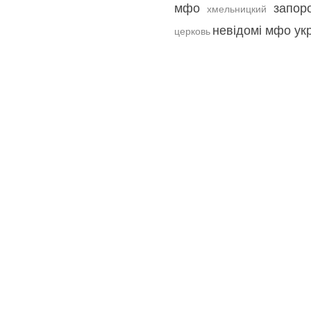
мфо
запор
хмельницкий
невідомі мфо ук
церковь