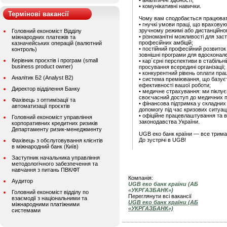
• аналітичні здібності;
• комунікативні навички.
Термінові вакансії
Чому вам сподобається працюват
• гнучкі умови праці, що врахову
зручному режимі або дистанційно
Головний економіст Відділу
• різноманітні можливості для заст
міжнародних платежів та
професійних амбіцій;
казначейських операцій (валютний
• постійний професійний розвиток
контроль)
зовнішні програми для вдосконал
Керівник проєктів і програм (small
• кар´єрні перспективи в стабільні
business product owner)
просування всередині організації;
• конкурентний рівень оплати прац
Аналітик Б2 (Analyst B2)
• система преміювання, що базуєт
ефективності вашої роботи;
Директор відділення Банку
• медичне страхування: ми піклу
своєчасний доступ до медичних по
Фахівець з оптимізації та
• фінансова підтримка у складни
автоматизації проєктів
допомогу під час кризових ситуац
• офіційне працевлаштування та всі
Головний економіст управління
законодавства України.
корпоративних кредитних ризиків
Департаменту ризик-менеджменту
UGB еко банк країни — все трима
До зустрічі в UGB!
Фахівець з обслуговування клієнтів
в міжнародний банк (Київ)
Заступник начальника управління
методологічного забезпечення та
навчання з питань ПВК/ФТ
Компанія:
Аудитор
UGB еко банк країни (АБ
«УКРГАЗБАНК»)
Головний економіст відділу по
Переглянути всі вакансії
взаємодії з національними та
UGB еко банк країни (АБ
міжнародними платіжними
«УКРГАЗБАНК»)
системами