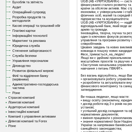
UGB (АБ «УКРГАЗБАНК») — систе
Бухоблік та звітність
фінансуванні сталого розвитку та 
Аудит
країни за обсягом активів. Має ст
економіки, є універсальним і стаб
Операційний супровід
фізичних осіб, малий та середній б
Розробка продуктів та
підприємства та муніципалітети.
методологія
UGB (АБ «УКРГАЗБАНК») — надійн
Касові операції та грошовий обіг
відповідальний банк, який веде ак
армію та громади.
Платіжні картки
Інноваційна, творча, гнучка та р
Інформаційні технології
один із ключових фокусів розвитк
управління та програми розвитку
Маркетинг та реклама
співробітників.
Юридична служба
Цікавих завдань та нових викликі
Стягнення заборгованості
команда в пошуку нових кандидат
#все_тримається_на_людях!
Служба безпеки
Якщо ви є ідейним прихильником 
Управління персоналом
масштабних проєктів та рішучих 
«Заступник начальника управлінн
Діловодство
навчання з питань ПВК/ФТ».
Розвиток філіальної мережі
Без вагань відгукуйтесь, якщо Вам
Філії та відділення банку
• організовувати роботу управлінн
(керівники)
• розробляти та актуалізувати вн
Адміністративно-господарська
фінансового моніторингу та санкц
частина
затвердження.
Різне
Ви «наша людина», якщо маєте:
Страхові компанії
• вищу освіту (економічну, юридич
Лізингові компанії
• досвід роботи від 3-х років на р
Аудиторські компанії
установі;
• успішний досвід складання та 
Інвестиційні компанії
нормативних документів;
Компанії з управління активами
• вміння працювати з різноплано
Ділінгові компанії та Forex
• знання нормативної бази Націон
України за напрямами банківської 
Різне
санкційного законодавства;