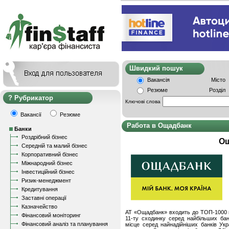
Швидкий пошу
Вакансія
Місто
Резюме
Розділ
Рубрикатор
Ключові слова
Вакансії
Резюме
Работа в Ощадбанк
Банки
Роздрібний бізнес
Ощ
Середній та малий бізнес
Корпоративний бізнес
Міжнародний бізнес
Інвестиційний бізнес
Ризик-менеджмент
Кредитування
Заставні операції
Казначейство
АТ «Ощадбанк» входить до ТОП-1000 на
Фінансовий моніторинг
11-ту сходинку серед найбільших ба
Фінансовий аналіз та планування
місце серед найнадійніших банків Ук