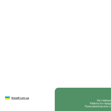
finstaff.com.ua
На главну
Работа по город
Пользовательское с