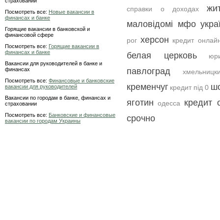
страховании
жи
справки о доходах
Посмотреть все:
Новые вакансии в
финансах и банке
маловідомі мфо укра
Горящие вакансии в банковской и
финансовой сфере
херсон
рог
кредит онлай
Посмотреть все:
Горящие вакансии в
финансах и банке
белая церковь
юри
Вакансии для руководителей в банке и
финансах
павлоград
хмельницк
Посмотреть все:
Финансовые и банковские
кременчуг
ш
вакансии для руководителей
кредит під 0
Вакансии по городам в банке, финансах и
яготин
кредит 
одесса
страховании
Посмотреть все:
Банковские и финансовые
срочно
вакансии по городам Украины