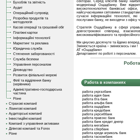
секторах. Серед клієнтів банку найбіл
Бухоблік та звітність
модернізації Ощадбанку. Вже відкри
Аудит
високотехнологічні банківські офіс
найсучаснішими світовими стандартами
Операційний супровід
сучасні інформаційні технології, як
Розробка продуктів та
послугами банку, не виходячи з офісу 
методологія
Касові операції та грошовий обіг
Стратегія Ощадбанку в сфері управ
довгострокової співпраці, взаємоп
Платіжні картки
висококваліфікованого та професійного
Інформаційні технології
Ми цінуємо досягнуте та йдемо вперед.
Маркетинг та реклама
Змінюється країна – змінюємось і ми !
Юридична служба
АТ «Ощадбанк»
Департамент по роботі з персоналом.
Стягнення заборгованості
Служба безпеки
Робота
Управління персоналом
Діловодство
Розвиток філіальної мережі
Філії та відділення банку
Работа в компаниях
(керівники)
Адміністративно-господарська
работа укргазбанк
частина
работа идея банк
Різне
работа бта банк
работа альфа банк
Страхові компанії
работа ощадбанк
Лізингові компанії
работа кредобанк
Аудиторські компанії
работа укрсиббанк
работа правэкс банк
Інвестиційні компанії
работа банк кредит днепр
Компанії з управління активами
работа мегабанк
Ділінгові компанії та Forex
работа сбербанк
работа креди агриколь банк
Різне
работа таскомбанк