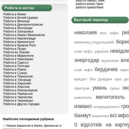
работа пиреус банк
работа юнекс банк
работа приватбанк
Робота в містах
Работа в Киеве
Работа в Белой Церкви
Быстрый переход
Работа в Виннице
Работа в Днепропетровске
Работа в Житомире
Работа в Запорожье
николаев
ре
все мфо
Работа в Ивано-Франковске
Работа в Кировограде
бори
каменец-подольский
Работа в Кременчуге
Работа в Кривом Роге
Работа в Луцке
невідо
нові мфо україна
Работа во Львове
Работа в Мариуполе
Работа в Николаеве
энергодар
ал
мукачево
Работа в Одессе
Работа в Полтаве
бердичев
нові мфо
черн
Работа в Ровно
Работа в Сумах
Работа в Тернополе
кредит без довідки про до
Работа в Ужгороде
Работа в Харькове
Работа в Херсоне
умань
эк
прилуки
сумы
Работа в Хмельницком
Работа в Черкассах
мелитополь
никополь
Работа в Чернигове
Работа в Черновцах
Работа в Других городах
измаил
гро
операционист
бахмут
всі мфо
аналитик
Наиболее посещаемые рубрики
0 відсотків на картк
✅ Новые вакансии в банке, финансах и