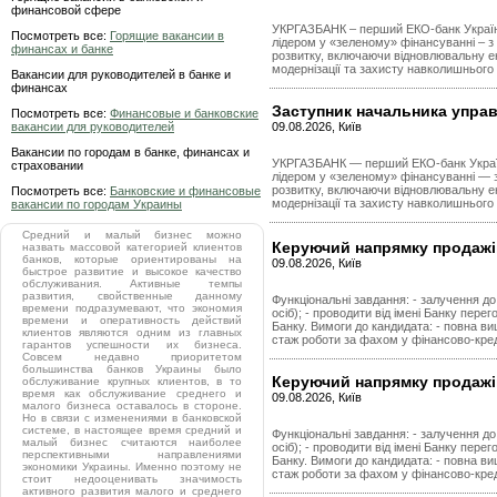
финансовой сфере
УКРГАЗБАНК – перший ЕКО-банк Україн
Посмотреть все:
Горящие вакансии в
лідером у «зеленому» фінансуванні – з
финансах и банке
розвитку, включаючи відновлювальну е
модернізації та захисту навколишнього
Вакансии для руководителей в банке и
финансах
Заступник начальника управ
Посмотреть все:
Финансовые и банковские
вакансии для руководителей
09.08.2026, Київ
Вакансии по городам в банке, финансах и
УКРГАЗБАНК — перший ЕКО-банк Україн
страховании
лідером у «зеленому» фінансуванні — з
розвитку, включаючи відновлювальну е
Посмотреть все:
Банковские и финансовые
модернізації та захисту навколишнього
вакансии по городам Украины
Средний и малый бизнес можно
Керуючий напрямку продажів
назвать массовой категорией клиентов
банков, которые ориентированы на
09.08.2026, Київ
быстрое развитие и высокое качество
обслуживания. Активные темпы
развития, свойственные данному
Функціональні завдання: - залучення до
времени подразумевают, что экономия
осіб); - проводити від імені Банку перег
времени и оперативность действий
Банку. Вимоги до кандидата: - повна ви
клиентов являются одним из главных
стаж роботи за фахом у фінансово-кред
гарантов успешности их бизнеса.
Совсем недавно приоритетом
большинства банков Украины было
Керуючий напрямку продажів
обслуживание крупных клиентов, в то
время как обслуживание среднего и
09.08.2026, Київ
малого бизнеса оставалось в стороне.
Но в связи с изменениями в банковской
системе, в настоящее время средний и
Функціональні завдання: - залучення до
малый бизнес считаются наиболее
осіб); - проводити від імені Банку перег
перспективными направлениями
Банку. Вимоги до кандидата: - повна ви
экономики Украины. Именно поэтому не
стаж роботи за фахом у фінансово-кред
стоит недооценивать значимость
активного развития малого и среднего