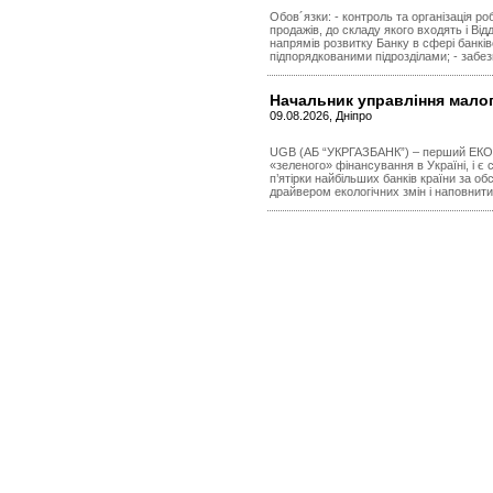
Обов´язки: - контроль та організація ро
продажів, до складу якого входять і Ві
напрямів розвитку Банку в сфері банкі
підпорядкованими підрозділами; - забез
Начальник управління малог
09.08.2026, Дніпро
UGB (АБ “УКРГАЗБАНК”) – перший ЕКО-б
«зеленого» фінансування в Україні, і 
п’ятірки найбільших банків країни за о
драйвером екологічних змін і наповнит