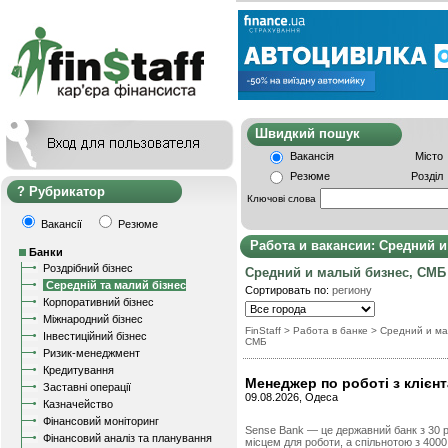
Швидкий пошу
Вакансія
Місто
Резюме
Розділ
Рубрикатор
Ключові слова
Вакансії
Резюме
Работа и вакансии: Средний 
Банки
Роздрібний бізнес
Средний и малый бизнес, СМБ
Середній та малий бізнес
Сортировать по:
региону
Корпоративний бізнес
Міжнародний бізнес
FinStaff
>
Работа в банке
>
Средний и ма
Інвестиційний бізнес
СМБ
Ризик-менеджмент
Кредитування
Менеджер по роботі з клієн
Заставні операції
09.08.2026, Одеса
Казначейство
Фінансовий моніторинг
Sense Bank — це державний банк з 30 ро
Фінансовий аналіз та планування
місцем для роботи, а спільнотою з 400