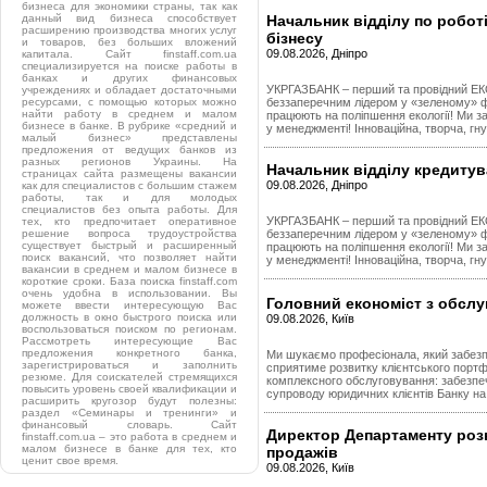
бизнеса для экономики страны, так как
данный вид бизнеса способствует
Начальник відділу по роботі
расширению производства многих услуг
бізнесу
и товаров, без больших вложений
09.08.2026, Дніпро
капитала. Сайт finstaff.com.ua
специализируется на поиске работы в
банках и других финансовых
УКРГАЗБАНК – перший та провідний ЕКО
учреждениях и обладает достаточными
ресурсами, с помощью которых можно
беззаперечним лідером у «зеленому» фі
найти работу в среднем и малом
працюють на поліпшення екології! Ми за 
бизнесе в банке. В рубрике «средний и
у менеджменті! Інноваційна, творча, гну
малый бизнес» представлены
предложения от ведущих банков из
разных регионов Украины. На
Начальник відділу кредитув
страницах сайта размещены вакансии
09.08.2026, Дніпро
как для специалистов с большим стажем
работы, так и для молодых
специалистов без опыта работы. Для
УКРГАЗБАНК – перший та провідний ЕКО
тех, кто предпочитает оперативное
решение вопроса трудоустройства
беззаперечним лідером у «зеленому» фі
существует быстрый и расширенный
працюють на поліпшення екології! Ми за 
поиск вакансий, что позволяет найти
у менеджменті! Інноваційна, творча, гну
вакансии в среднем и малом бизнесе в
короткие сроки. База поиска finstaff.com
очень удобна в использовании. Вы
Головний економіст з обсл
можете ввести интересующую Вас
должность в окно быстрого поиска или
09.08.2026, Київ
воспользоваться поиском по регионам.
Рассмотреть интересующие Вас
предложения конкретного банка,
Ми шукаємо професіонала, який забезпеч
зарегистрироваться и заполнить
сприятиме розвитку клієнтського портф
резюме. Для соискателей стремящихся
комплексного обслуговування: забезпе
повысить уровень своей квалификации и
супроводу юридичних клієнтів Банку на 
расширить кругозор будут полезны:
раздел «Семинары и тренинги» и
финансовый словарь. Сайт
Директор Департаменту розви
finstaff.com.ua – это работа в среднем и
малом бизнесе в банке для тех, кто
продажів
ценит свое время.
09.08.2026, Київ