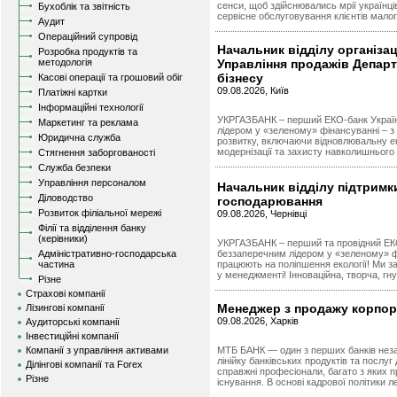
сенси, щоб здійснювались мрії українц
Бухоблік та звітність
сервісне обслуговування клієнтів малог
Аудит
Операційний супровід
Начальник відділу організац
Розробка продуктів та
методологія
Управління продажів Департ
бізнесу
Касові операції та грошовий обіг
09.08.2026, Київ
Платіжні картки
Інформаційні технології
УКРГАЗБАНК – перший ЕКО-банк Україн
Маркетинг та реклама
лідером у «зеленому» фінансуванні – з
Юридична служба
розвитку, включаючи відновлювальну е
модернізації та захисту навколишнього
Стягнення заборгованості
Служба безпеки
Управління персоналом
Начальник відділу підтримки
Діловодство
господарювання
Розвиток філіальної мережі
09.08.2026, Чернівці
Філії та відділення банку
(керівники)
УКРГАЗБАНК – перший та провідний ЕКО
Адміністративно-господарська
беззаперечним лідером у «зеленому» фі
частина
працюють на поліпшення екології! Ми за 
у менеджменті! Інноваційна, творча, гну
Різне
Страхові компанії
Менеджер з продажу корпор
Лізингові компанії
09.08.2026, Харків
Аудиторські компанії
Інвестиційні компанії
Компанії з управління активами
МТБ БАНК — один з перших банків незал
лінійку банківських продуктів та посл
Ділінгові компанії та Forex
справжні професіонали, багато з яких п
Різне
існування. В основі кадрової політики л