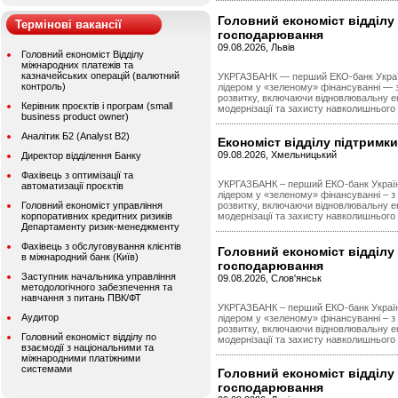
Головний економіст відділу 
Термінові вакансії
господарювання
09.08.2026, Львів
Головний економіст Відділу
міжнародних платежів та
казначейських операцій (валютний
УКРГАЗБАНК — перший ЕКО-банк Україн
контроль)
лідером у «зеленому» фінансуванні — з
розвитку, включаючи відновлювальну е
Керівник проєктів і програм (small
модернізації та захисту навколишнього
business product owner)
Аналітик Б2 (Analyst B2)
Економіст відділу підтримк
09.08.2026, Хмельницький
Директор відділення Банку
Фахівець з оптимізації та
УКРГАЗБАНК – перший ЕКО-банк Україн
автоматизації проєктів
лідером у «зеленому» фінансуванні – з
Головний економіст управління
розвитку, включаючи відновлювальну е
корпоративних кредитних ризиків
модернізації та захисту навколишнього
Департаменту ризик-менеджменту
Фахівець з обслуговування клієнтів
Головний економіст відділу 
в міжнародний банк (Київ)
господарювання
Заступник начальника управління
09.08.2026, Слов'янськ
методологічного забезпечення та
навчання з питань ПВК/ФТ
УКРГАЗБАНК – перший ЕКО-банк Україн
Аудитор
лідером у «зеленому» фінансуванні – з
розвитку, включаючи відновлювальну е
Головний економіст відділу по
модернізації та захисту навколишнього
взаємодії з національними та
міжнародними платіжними
системами
Головний економіст відділу 
господарювання