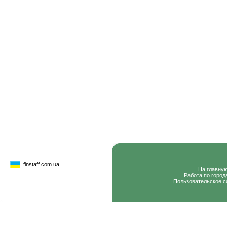
finstaff.com.ua
На главну
Работа по город
Пользовательское с