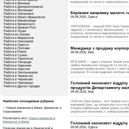
модернізації та захисту навколишнього
Работа в Виннице
Работа в Днепропетровске
Работа в Житомире
Керівник напрямку малого т
Работа в Запорожье
09.08.2026, Одеса
Работа в Ивано-Франковске
Работа в Кировограде
Работа в Кременчуге
УКРГАЗБАНК – перший ЕКО-банк Україн
Работа в Кривом Роге
лідером у «зеленому» фінансуванні – з
Работа в Луцке
розвитку, включаючи відновлювальну е
Работа во Львове
модернізації та захисту навколишнього
Работа в Мариуполе
Работа в Николаеве
Работа в Одессе
Менеджер з продажу корпор
Работа в Полтаве
Работа в Ровно
09.08.2026, Київ
Работа в Сумах
Работа в Тернополе
МТБ БАНК — один з перших банків незал
Работа в Ужгороде
лінійку банківських продуктів та посл
Работа в Харькове
справжні професіонали, багато з яких п
Работа в Херсоне
існування. В основі кадрової політики л
Работа в Хмельницком
Работа в Черкассах
Работа в Чернигове
Головний економіст відділу
Работа в Черновцах
Работа в Других городах
продуктів Департаменту мал
09.08.2026, Київ
Наиболее посещаемые рубрики
UGB еко банк країни – все тримаєтьс
важливий банк, що концентрується на ф
✅ Новые вакансии в банке, финансах и
п’ятірки найбільших банків країни за об
страховании
української економіки, є універсальним 
Посмотреть все:
Новые вакансии в
финансах и банке
Головний економіст відділу
09.08.2026, Одеса
Горящие вакансии в банковской и