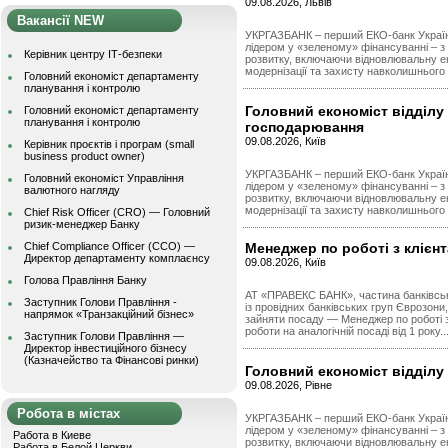
09.08.2026, Львів
Вакансії NEW
УКРГАЗБАНК – перший ЕКО-банк Україн
лідером у «зеленому» фінансуванні – з
Керівник центру ІТ-безпеки
розвитку, включаючи відновлювальну е
модернізації та захисту навколишнього
Головний економіст департаменту
планування і контролю
Головний економіст відділу 
Головний економіст департаменту
планування і контролю
господарювання
09.08.2026, Київ
Керівник проєктів і програм (small
business product owner)
УКРГАЗБАНК – перший ЕКО-банк Україн
Головний економіст Управління
лідером у «зеленому» фінансуванні – з
валютного нагляду
розвитку, включаючи відновлювальну е
модернізації та захисту навколишнього
Chief Risk Officer (CRO) — Головний
ризик-менеджер Банку
Chief Compliance Officer (CCO) —
Менеджер по роботі з клієн
Директор департаменту комплаєнсу
09.08.2026, Київ
Голова Правління Банку
АТ «ПРАВЕКС БАНК», частина банківсько
Заступник Голови Правління -
із провідних банківських груп Єврозони,
напрямок «Транзакційний бізнес»
зайняти посаду — Менеджер по роботі з
роботи на аналогічній посаді від 1 року..
Заступник Голови Правління —
Директор інвестиційного бізнесу
(Казначейство та Фінансові ринки)
Головний економіст відділу 
09.08.2026, Рівне
Робота в містах
УКРГАЗБАНК – перший ЕКО-банк Україн
лідером у «зеленому» фінансуванні – з
Работа в Киеве
розвитку, включаючи відновлювальну е
Работа в Белой Церкви