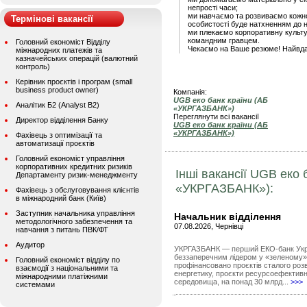
непрості часи;
ми навчаємо та розвиваємо кожно
Термінові вакансії
особистості буде натхненням до 
ми плекаємо корпоративну культур
командним гравцем.
Головний економіст Відділу
Чекаємо на Ваше резюме! Найвдал
міжнародних платежів та
казначейських операцій (валютний
контроль)
Керівник проєктів і програм (small
business product owner)
Компанія:
UGB еко банк країни (АБ
Аналітик Б2 (Analyst B2)
«УКРГАЗБАНК»)
Переглянути всі вакансії
Директор відділення Банку
UGB еко банк країни (АБ
«УКРГАЗБАНК»)
Фахівець з оптимізації та
автоматизації проєктів
Головний економіст управління
корпоративних кредитних ризиків
Інші вакансії UGB еко 
Департаменту ризик-менеджменту
«УКРГАЗБАНК»):
Фахівець з обслуговування клієнтів
в міжнародний банк (Київ)
Заступник начальника управління
Начальник відділення
методологічного забезпечення та
07.08.2026, Чернівці
навчання з питань ПВК/ФТ
Аудитор
УКРГАЗБАНК — перший ЕКО-банк Украї
беззаперечним лідером у «зеленому»
Головний економіст відділу по
профінансовано проєктів сталого роз
взаємодії з національними та
енергетику, проєкти ресурсоефективн
міжнародними платіжними
середовища, на понад 30 млрд...
>>>
системами