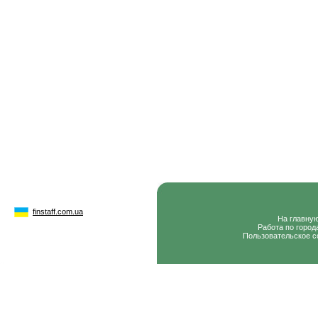
finstaff.com.ua
На главну
Работа по город
Пользовательское с