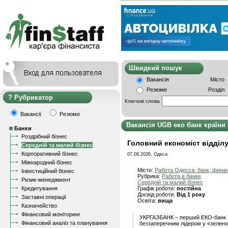
Швидкий пошу
Вакансія
Місто
Резюме
Розділ
Рубрикатор
Ключові слова
Вакансії
Резюме
Вакансія UGB еко банк країни
Банки
Роздрібний бізнес
Головний економіст відділу
Середній та малий бізнес
Корпоративний бізнес
07.08.2026, Одеса
Міжнародний бізнес
Місто:
Работа Одесса: банк, фина
Інвестиційний бізнес
Рубрика:
Работа в банке
Ризик-менеджмент
Середній та малий бізнес
Кредитування
Графік роботи:
постійна
Досвід роботи:
Від 1 року
Заставні операції
Освіта:
вища
Казначейство
Фінансовий моніторинг
УКРГАЗБАНК – перший ЕКО-банк У
Фінансовий аналіз та планування
беззаперечним лідером у «зелено