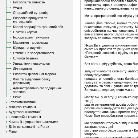
профінансовано проєктів сталого
Бухоблік та звітність
енергетику, проєкти ресурсоефект
Аудит
навколишнього середовища, на по
Операційний супровід
Ми за прогресивний еко-підхід усюд
Розробка продуктів та
методологія
Інноваційна, творча, гнучка та ре
Касові операції та грошовий обіг
із ключових фокусів у розвитку. М
співробітників під час карантину,
Платіжні картки
вимагатиме цього! Зараз нашій ко
Інформаційні технології
завдань та нових викликів стає бі
Маркетинг та реклама
Якщо Ви є ідейним прихильником 
Юридична служба
амбітних проєктів та рішучих кро
«Головний економіст відділу по ро
Стягнення заборгованості
бізнесу».
Служба безпеки
Управління персоналом
Без вагань відгукуйтесь, якщо Вам
Діловодство
залучати клієнтів сегменту малог
Розвиток філіальної мережі
обслуговування;
продавати повний спектр банківсь
Філії та відділення банку
просувати сервіси щодо користув
(керівники)
додатках та збільшувати обсяг тр
Адміністративно-господарська
Ви «наша людина», якщо маєте:
частина
Різне
маєте вищу освіту (Економіка під
тощо);
Страхові компанії
маєте релевантний досвід роботи в
Лізингові компанії
розглянемо кандидатів без досвід
Аудиторські компанії
володієте навичками прямих прод
Чому Вам сподобається працюват
Інвестиційні компанії
Компанії з управління активами
ми працевлаштовуємо згідно КЗп
Ділінгові компанії та Forex
завтрашньому дні;
ми страхуємо Ваше здоров´я - Ви 
Різне
хвороби;
ми допомагаємо матеріально у ск