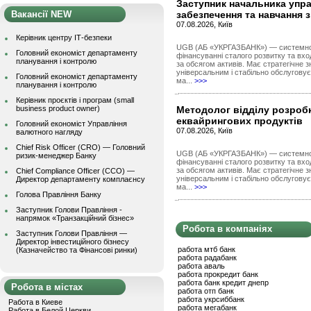
Заступник начальника упр
Вакансії NEW
забезпечення та навчання 
07.08.2026, Київ
Керівник центру ІТ-безпеки
UGB (АБ «УКРГАЗБАНК») — системно 
Головний економіст департаменту
фінансуванні сталого розвитку та вход
планування і контролю
за обсягом активів. Має стратегічне з
універсальним і стабільно обслуговує 
Головний економіст департаменту
ма...
>>>
планування і контролю
Керівник проєктів і програм (small
business product owner)
Методолог відділу розроб
еквайрингових продуктів
Головний економіст Управління
07.08.2026, Київ
валютного нагляду
Chief Risk Officer (CRO) — Головний
UGB (АБ «УКРГАЗБАНК») — системно 
ризик-менеджер Банку
фінансуванні сталого розвитку та вход
за обсягом активів. Має стратегічне з
Chief Compliance Officer (CCO) —
універсальним і стабільно обслуговує 
Директор департаменту комплаєнсу
ма...
>>>
Голова Правління Банку
Заступник Голови Правління -
напрямок «Транзакційний бізнес»
Робота в компаніях
Заступник Голови Правління —
Директор інвестиційного бізнесу
работа мтб банк
(Казначейство та Фінансові ринки)
работа радабанк
работа аваль
работа прокредит банк
работа банк кредит днепр
Робота в містах
работа отп банк
работа укрсиббанк
Работа в Киеве
работа мегабанк
Работа в Белой Церкви