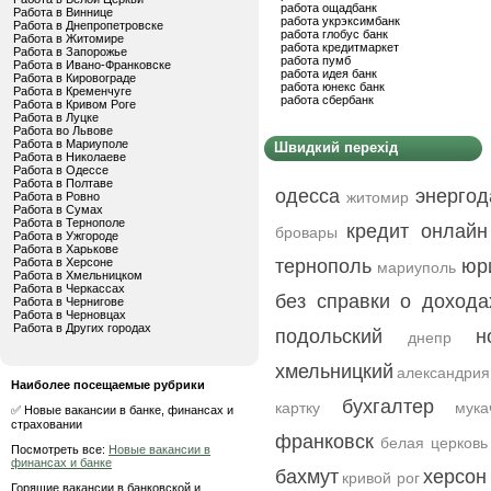
работа ощадбанк
Работа в Виннице
работа укрэксимбанк
Работа в Днепропетровске
работа глобус банк
Работа в Житомире
работа кредитмаркет
Работа в Запорожье
работа пумб
Работа в Ивано-Франковске
работа идея банк
Работа в Кировограде
работа юнекс банк
Работа в Кременчуге
работа сбербанк
Работа в Кривом Роге
Работа в Луцке
Работа во Львове
Работа в Мариуполе
Швидкий перехід
Работа в Николаеве
Работа в Одессе
Работа в Полтаве
одесса
энергод
житомир
Работа в Ровно
Работа в Сумах
Работа в Тернополе
кредит онлайн
бровары
Работа в Ужгороде
Работа в Харькове
Работа в Херсоне
тернополь
юр
мариуполь
Работа в Хмельницком
Работа в Черкассах
без справки о дохода
Работа в Чернигове
Работа в Черновцах
Работа в Других городах
подольский
н
днепр
хмельницкий
александрия
Наиболее посещаемые рубрики
бухгалтер
картку
мука
✅ Новые вакансии в банке, финансах и
страховании
франковск
белая церковь
Посмотреть все:
Новые вакансии в
финансах и банке
бахмут
херсон
кривой рог
Горящие вакансии в банковской и