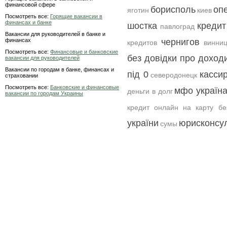
финансовой сфере
борисполь
оп
яготин
киев
Посмотреть все:
Горящие вакансии в
финансах и банке
шостка
кредит
павлоград
Вакансии для руководителей в банке и
финансах
чернигов
кредитов
винни
Посмотреть все:
Финансовые и банковские
без довідки про доход
вакансии для руководителей
Вакансии по городам в банке, финансах и
під 0
касси
северодонецк
страховании
Посмотреть все:
Банковские и финансовые
мфо україн
деньги в долг
вакансии по городам Украины
кредит онлайн на карту бе
україни
юрисконсу
сумы