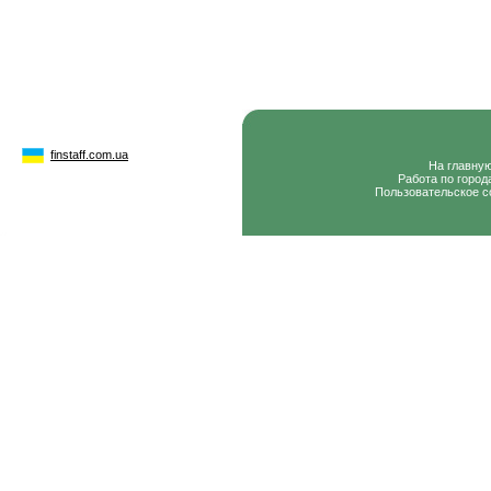
finstaff.com.ua
На главну
Работа по город
Пользовательское с