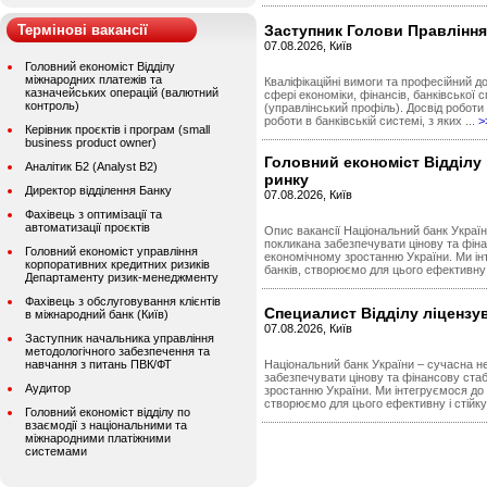
Термінові вакансії
Заступник Голови Правління
07.08.2026, Київ
Головний економіст Відділу
міжнародних платежів та
Кваліфікаційні вимоги та професійний дос
казначейських операцій (валютний
сфері економіки, фінансів, банківської 
контроль)
(управлінський профіль). Досвід роботи
роботи в банківській системі, з яких ...
>
Керівник проєктів і програм (small
business product owner)
Головний економіст Відділу
Аналітик Б2 (Analyst B2)
ринку
Директор відділення Банку
07.08.2026, Київ
Фахівець з оптимізації та
автоматизації проєктів
Опис вакансії Національний банк Україн
покликана забезпечувати цінову та фіна
Головний економіст управління
економічному зростанню України. Ми ін
корпоративних кредитних ризиків
банків, створюємо для цього ефективну і
Департаменту ризик-менеджменту
Фахівець з обслуговування клієнтів
Специалист Відділу ліцензу
в міжнародний банк (Київ)
07.08.2026, Київ
Заступник начальника управління
методологічного забезпечення та
навчання з питань ПВК/ФТ
Національний банк України – сучасна н
забезпечувати цінову та фінансову стаб
Аудитор
зростанню України. Ми інтегруємося до 
створюємо для цього ефективну і стійку
Головний економіст відділу по
взаємодії з національними та
міжнародними платіжними
системами