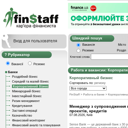
Швидкий пошу
Вакансія
Місто
Резюме
Розділ
Рубрикатор
Ключові слова
Вакансії
Резюме
Работа и вакансии: Корпорат
Банки
Роздрібний бізнес
Корпоративный бизнес
Середній та малий бізнес
Сортировать по:
региону
Корпоративний бізнес
Міжнародний бізнес
FinStaff
>
Работа в банке
>
Корпоративны
Інвестиційний бізнес
Ризик-менеджмент
Кредитування
Менеджер з супроводження 
проєктів, кредитів
Заставні операції
07.08.2026, Київ
Казначейство
Фінансовий моніторинг
Sense Bank — це державний банк з 30 ро
Фінансовий аналіз та планування
місцем для роботи, а спільнотою з 4000