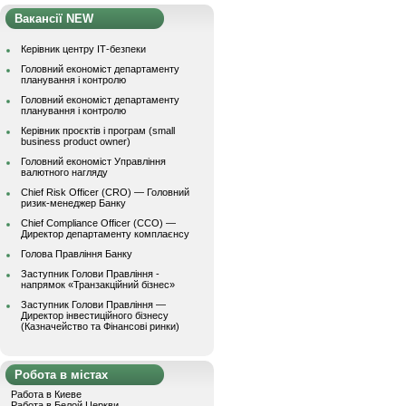
Вакансії NEW
Керівник центру ІТ-безпеки
Головний економіст департаменту
планування і контролю
Головний економіст департаменту
планування і контролю
Керівник проєктів і програм (small
business product owner)
Головний економіст Управління
валютного нагляду
Chief Risk Officer (CRO) — Головний
ризик-менеджер Банку
Chief Compliance Officer (CCO) —
Директор департаменту комплаєнсу
Голова Правління Банку
Заступник Голови Правління -
напрямок «Транзакційний бізнес»
Заступник Голови Правління —
Директор інвестиційного бізнесу
(Казначейство та Фінансові ринки)
Робота в містах
Работа в Киеве
Работа в Белой Церкви