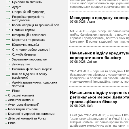
Бухоблік та звітність
сенси, щоб здійснювались мрії українці
координувати процеси врегулювання пр
Аудит
Операційний супровід
Розробка продуктів та
Менеджер з продажу корпор
методологія
07.08.2026, Львів
Касові операції та грошовий обіг
Платіжні картки
МТБ БАНК — один з перших банків незал
лінійку банківських продуктів та послу
Інформаційні технології
справжні професіонали, багато з яких п
Маркетинг та реклама
існування. В основі кадрової політики ле
Юридична служба
Стягнення заборгованості
Начальник відділу кредитув
Служба безпеки
корпоративного банкінгу
Управління персоналом
07.08.2026, Дніпро
Діловодство
Розвиток філіальної мережі
УКРГАЗБАНК – перший та провідний ЕКО
Філії та відділення банку
беззаперечним лідером у «зеленому» фі
(керівники)
працюють на поліпшення екології! Ми за п
у менеджменті! Інноваційна, творча, гну
Адміністративно-господарська
частина
Різне
Начальник відділу середніх 
Страхові компанії
регіональної мережі Департ
Лізингові компанії
транзакційного бізнесу
Аудиторські компанії
07.08.2026, Київ
Інвестиційні компанії
Компанії з управління активами
UGB (АБ “УКРГАЗБАНК”) – перший ЕКО-ба
Ділінгові компанії та Forex
“зеленого» фінансування” в Україні, і 
п’ятірки найбільших банків країни за о
Різне
драйвером екологічних змін і наповнит