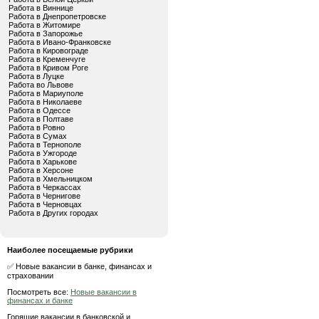
Работа в Виннице
Работа в Днепропетровске
Работа в Житомире
Работа в Запорожье
Работа в Ивано-Франковске
Работа в Кировограде
Работа в Кременчуге
Работа в Кривом Роге
Работа в Луцке
Работа во Львове
Работа в Мариуполе
Работа в Николаеве
Работа в Одессе
Работа в Полтаве
Работа в Ровно
Работа в Сумах
Работа в Тернополе
Работа в Ужгороде
Работа в Харькове
Работа в Херсоне
Работа в Хмельницком
Работа в Черкассах
Работа в Чернигове
Работа в Черновцах
Работа в Других городах
Наиболее посещаемые рубрики
✅ Новые вакансии в банке, финансах и
страховании
Посмотреть все:
Новые вакансии в
финансах и банке
Горящие вакансии в банковской и