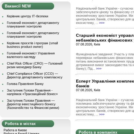
Вакансії NEW
Національний банк України - сучасна
забезпечувати цінову та фінансову ст
економічному зростанню України. Ми 
Керівник центру ІТ-безпеки
центральних банків, створюємо для ць
Головний економіст департаменту
екосистему, ...
>>>
планування і контролю
Головний економіст департаменту
Старший економіст управлі
планування і контролю
небанківських фінансових
Керівник проєктів і програм (small
07.08.2026, Київ
business product owner)
Головний економіст Управління
Функціональні завдання: Участь у пл
валютного нагляду
перевірках небанківських фінансових 
питань виконання встановлених пруде
Chief Risk Officer (CRO) — Головний
дотримання вимог законодавства та 
ризик-менеджер Банку
банку); Під...
>>>
Chief Compliance Officer (CCO) —
Директор департаменту комплаєнсу
Есперт Управління комплек
Голова Правління Банку
банків
07.08.2026, Київ
Заступник Голови Правління -
напрямок «Транзакційний бізнес»
Національний банк України – сучасна
Заступник Голови Правління —
покликана забезпечувати цінову та фі
Директор інвестиційного бізнесу
економічному зростанню України. Ми 
(Казначейство та Фінансові ринки)
центральних банків, створюємо для ць
екосистему, ...
>>>
Робота в містах
Работа в Киеве
Робота в компаніях
Работа в Белой Церкви