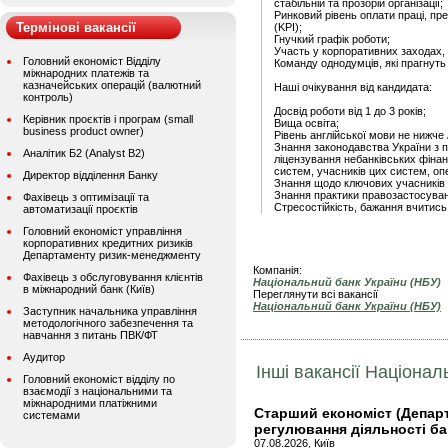
стабільній та прозорій організації;
Ринковий рівень оплати праці, пре
Термінові вакансії
(KPI);
Гнучкий графік роботи;
Участь у корпоративних заходах, 
Головний економіст Відділу
Команду однодумців, які прагнуть 
міжнародних платежів та
казначейських операцій (валютний
Наші очікування від кандидата:
контроль)
Досвід роботи від 1 до 3 років;
Керівник проєктів і програм (small
Вища освіта;
business product owner)
Рівень англійської мови не нижче 
Знання законодавства України з 
Аналітик Б2 (Analyst B2)
ліцензування небанківських фінан
систем, учасників цих систем, оп
Директор відділення Банку
Знання щодо ключових учасників р
Знання практики правозастосуванн
Фахівець з оптимізації та
Стресостійкість, бажання вчитись
автоматизації проєктів
Головний економіст управління
корпоративних кредитних ризиків
Департаменту ризик-менеджменту
Компанія:
Фахівець з обслуговування клієнтів
Національний банк України (НБУ)
в міжнародний банк (Київ)
Переглянути всі вакансії
Національний банк України (НБУ)
Заступник начальника управління
методологічного забезпечення та
навчання з питань ПВК/ФТ
Аудитор
Інші вакансії Націонал
Головний економіст відділу по
взаємодії з національними та
міжнародними платіжними
Старший економіст (Депар
системами
регулювання діяльності ба
07.08.2026, Київ