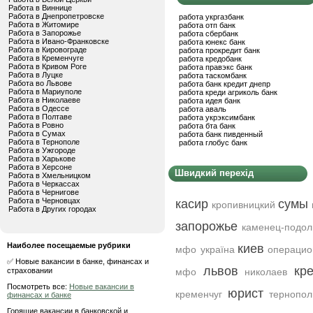
Работа в Виннице
Работа в Днепропетровске
работа укргазбанк
Работа в Житомире
работа отп банк
Работа в Запорожье
работа сбербанк
Работа в Ивано-Франковске
работа юнекс банк
Работа в Кировограде
работа прокредит банк
Работа в Кременчуге
работа кредобанк
Работа в Кривом Роге
работа правэкс банк
Работа в Луцке
работа таскомбанк
Работа во Львове
работа банк кредит днепр
Работа в Мариуполе
работа креди агриколь банк
Работа в Николаеве
работа идея банк
Работа в Одессе
работа аваль
Работа в Полтаве
работа укрэксимбанк
Работа в Ровно
работа бта банк
Работа в Сумах
работа банк пивденный
Работа в Тернополе
работа глобус банк
Работа в Ужгороде
Работа в Харькове
Работа в Херсоне
Швидкий перехід
Работа в Хмельницком
Работа в Черкассах
Работа в Чернигове
Работа в Черновцах
касир
сумы
кропивницкий
Работа в Других городах
запорожье
каменец-подол
Наиболее посещаемые рубрики
киев
мфо україна
операцио
✅ Новые вакансии в банке, финансах и
львов
кр
страховании
мфо
николаев
Посмотреть все:
Новые вакансии в
юрист
кременчуг
тернопол
финансах и банке
Горящие вакансии в банковской и