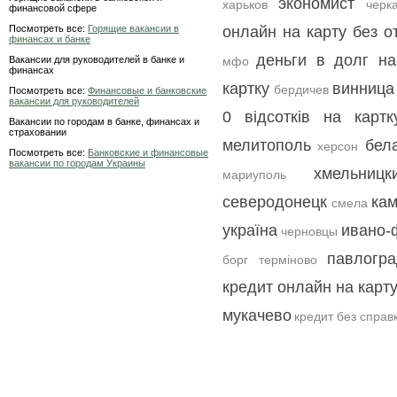
экономист
харьков
черк
финансовой сфере
Посмотреть все:
Горящие вакансии в
онлайн на карту без о
финансах и банке
деньги в долг на
Вакансии для руководителей в банке и
мфо
финансах
картку
винница
бердичев
Посмотреть все:
Финансовые и банковские
вакансии для руководителей
0 відсотків на картк
Вакансии по городам в банке, финансах и
страховании
мелитополь
бел
херсон
Посмотреть все:
Банковские и финансовые
вакансии по городам Украины
хмельницк
мариуполь
северодонецк
кам
смела
україна
ивано-
черновцы
павлогр
борг терміново
кредит онлайн на карт
мукачево
кредит без справ