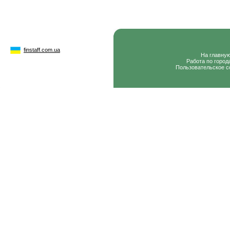
finstaff.com.ua
На главну
Работа по город
Пользовательское с