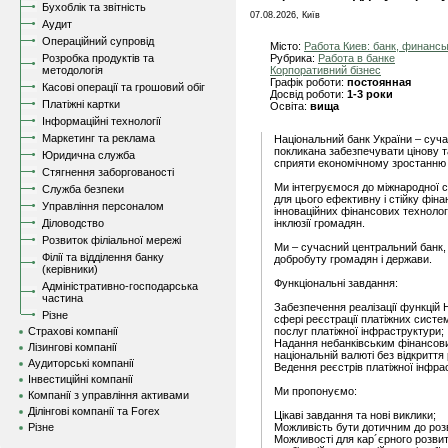
Бухоблік та звітність
07.08.2026, Київ
Аудит
Операційний супровід
Місто:
Работа Киев: банк, финанс
Розробка продуктів та
Рубрика:
Работа в банке
методологія
Корпоративний бізнес
Графік роботи:
постоянная
Касові операції та грошовий обіг
Досвід роботи:
1-3 роки
Платіжні картки
Освіта:
вища
Інформаційні технології
Маркетинг та реклама
Національний банк України – суча
покликана забезпечувати цінову т
Юридична служба
сприяти економічному зростанню 
Стягнення заборгованості
Ми інтегруємося до міжнародної 
Служба безпеки
для цього ефективну і стійку фін
Управління персоналом
інноваційних фінансових технолог
Діловодство
інклюзії громадян.
Розвиток філіальної мережі
Ми – сучасний центральний банк, 
Філії та відділення банку
добробуту громадян і держави.
(керівники)
Функціональні завдання:
Адміністративно-господарська
частина
Забезпечення реалізації функцій 
Різне
сфері реєстрації платіжних систе
Страхові компанії
послуг платіжної інфраструктури;
Надання небанківським фінансови
Лізингові компанії
національній валюті без відкриття 
Аудиторські компанії
Ведення реєстрів платіжної інфра
Інвестиційні компанії
Ми пропонуємо:
Компанії з управління активами
Ділінгові компанії та Forex
Цікаві завдання та нові виклики;
Різне
Можливість бути дотичним до розв
Можливості для кар´єрного розвит