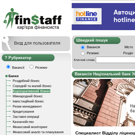
Швидкий пошу
Вакансія
Місто
Резюме
Розділ
Рубрикатор
Ключові слова
Вакансії
Резюме
Вакансія Національний банк У
Банки
Роздрібний бізнес
Середній та малий бізнес
Корпоративний бізнес
Міжнародний бізнес
Інвестиційний бізнес
Ризик-менеджмент
Кредитування
Заставні операції
Казначейство
Фінансовий моніторинг
Фінансовий аналіз та планування
Специалист Відділу ліценз