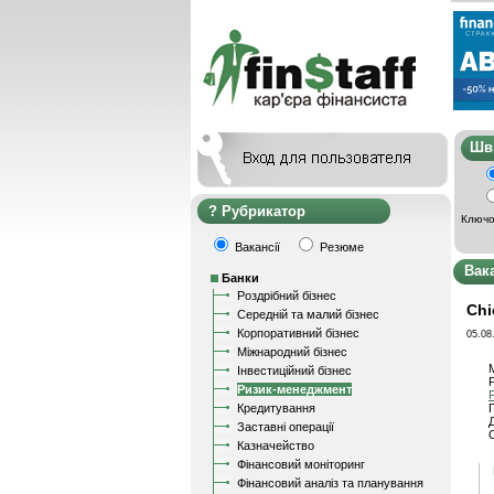
Ш
Рубрикатор
Ключо
Вакансії
Резюме
Вак
Банки
Роздрібний бізнес
Chi
Середній та малий бізнес
Корпоративний бізнес
05.08
Міжнародний бізнес
Інвестиційний бізнес
Ризик-менеджмент
Кредитування
Заставні операції
Казначейство
Фінансовий моніторинг
Фінансовий аналіз та планування