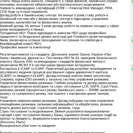
Освіта: Вища освіта (магістр, спеціаліст) у сфері фінансів, банківської справи,
економіки, економічної кібернетики або математичного моделювання.
Наявність міжнародних сертифікацій (FRM — Financial Risk Manager, PRM,
CFA) буде суттєвою перевагою.
Досвід роботи в банківському секторі: Не менше 5 років стажу роботи в
банківській системі або у фінансовому секторі в підрозділах управління
ризиками, казначейства чи фінансового аналізу.
Керівний досвід: Не менше 3 років досвіду роботи на керівних посадах у сфері
ризик-менеджменту в банках.
Погодження НБУ: Повна відповідність вимогам НБУ щодо професійної
придатності та бездоганної ділової репутації для Головного ризик-менеджера
банку (включаючи успішне проходження тестування та співбесіди в
Кваліфікаційній комісії НБУ).
Професійні знання та компетенції
Регуляторні вимоги та стандарти: Досконале знання Закону України «Про
банки і банківську діяльність», Постанови НБУ № 64, принципів Базельського
комітету (Базель II/III) та міжнародних стандартів фінансової звітності
(включаючи МСФЗ 9 в частині оцінки фінансових інструментів).
Експертиза в ICAAP та ILAAP: Практичний досвід розробки, впровадження та
регулярного ведення процесів внутрішньої оцінки адекватності капіталу
(ICAAP) та ліквідності (ILAAP). Досвід інтеграції новітніх вимог регулятора
(зокрема, оцінки ESG-ризиків) у загальну систему управління ризиками.
Управління фінансовими ризиками: Глибоке розуміння та досвід оцінки ризику
лікдності (включаючи моніторинг та стрес-тестування LCR, NSFR, Cash Flow),
ринкових ризиків (процентного ризику банківської книги — IRRBB, валютного
ризику) та суверенного ризику, пов´язаного з портфелем цінних паперів,
тощо.
Управління нефінансовими ризиками: Досвід побудови системи управління
операційними ризиками, ризиками інформаційної та кібербезпеки, ризиком
втрати ділової репутації, стратегічним ризиком, тощо
Стрес-тестування та моделювання: Вміння розробляти макроекономічні
сценарії стрес-тестування балансу Банку, оцінювати вплив шокових подій на
капітал та ліквідність, формувати плани відновлення платоспроможності
(Recovery Plans).
Функціональні обов´язки та завдання
Розробка та контроль за дотриманням Стратегії управління ризиками,