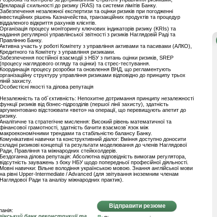
Декларації схильності до ризику (RAS) та системи лімітів Банку.
Забезпечення незалежної експертизи та оцінки ризиків при погодженні
інвестиційних рішень Казначейства, транзакційних продуктів та процедур
віддаленого відкриття рахунків клієнтів.
Організація процесу моніторингу ключових індикаторів ризику (KRIs) та
надання регулярної управлінської звітності з ризиків Наглядовій Раді та
Правлінню Банку.
Активна участь у роботі Комітету з управління активами та пасивами (АЛКО),
Кредитного та Комітету з управління ризиками.
Забезпечення постійної взаємодії з НБУ з питань оцінки ризиків, SREP
(процесу наглядового огляду та оцінки) та стрес-тестування.
Координація процесу розробки та оновлення ВНД, що регламентують
організаційну структуру управління ризиками відповідно до принципу трьох
ліній захисту.
Особистісні якості та ділова репутація
Незалежність та об´єктивність: Непохитне дотримання принципу незалежності
функції ризиків від бізнес-підрозділів (першої лінії захисту), здатність
аргументовано відстоювати «вето» на операції, що перевищують апетит до
ризику.
Аналітичне та стратегічне мислення: Високий рівень математичної та
фінансової грамотності, здатність бачити взаємозв´язок між
макроекономічними трендами та стабільністю балансу Банку.
Комунікативні навички та конструктивний діалог: Вміння доступно доносити
складні ризикові концепції та результати моделювання до членів Наглядової
Ради, Правління та міжнародних стейкхолдерів.
Бездоганна ділова репутація: Абсолютна відповідність вимогам регулятора,
відсутність зауважень з боку НБУ щодо попередньої професійної діяльності.
Мовні навички: Вільне володіння українською мовою. Знання англійської мови
на рівні Upper-Intermediate / Advanced (для звітування іноземним членам
Наглядової Ради та аналізу міжнародних практик).
Відправити резюме
анія:
аїнський банк реконструкції та