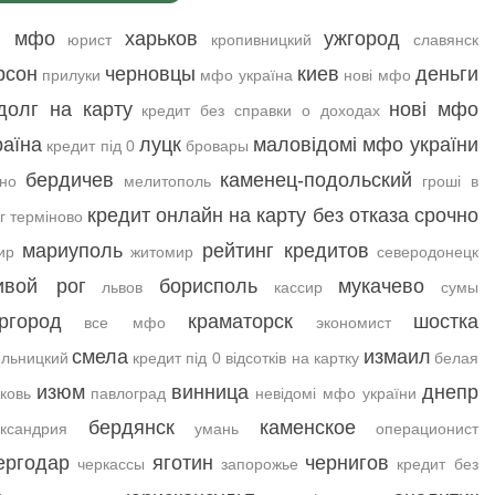
і мфо
харьков
ужгород
юрист
кропивницкий
славянск
рсон
черновцы
киев
деньги
прилуки
мфо україна
нові мфо
долг на карту
нові мфо
кредит без справки о доходах
раїна
луцк
маловідомі мфо україни
кредит під 0
бровары
бердичев
каменец-подольский
но
мелитополь
гроші в
кредит онлайн на карту без отказа срочно
г терміново
мариуполь
рейтинг кредитов
ир
житомир
северодонецк
ивой рог
борисполь
мукачево
львов
кассир
сумы
ргород
краматорск
шостка
все мфо
экономист
смела
измаил
льницкий
кредит під 0 відсотків на картку
белая
изюм
винница
днепр
ковь
павлоград
невідомі мфо україни
бердянск
каменское
ксандрия
умань
операционист
ергодар
яготин
чернигов
черкассы
запорожье
кредит без