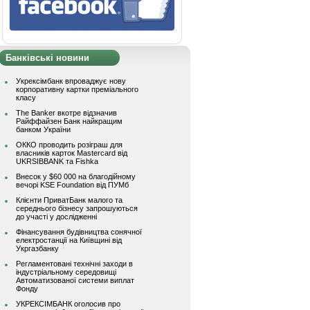
Банківські новини
Укрексімбанк впроваджує нову
корпоративну картки преміального
класу
The Banker вкотре відзначив
Райффайзен Банк найкращим
банком України
ОККО проводить розіграш для
власників карток Mastercard від
UKRSIBBANK та Fishka
Внесок у $60 000 на благодійному
вечорі KSE Foundation від ПУМб
Клієнти ПриватБанк малого та
середнього бізнесу запрошуються
до участі у дослідженні
Фінансування будівництва сонячної
електростанції на Київщині від
Укргазбанку
Регламентовані технічні заходи в
індустріальному середовищі
Автоматизованої системи виплат
Фонду
УКРЕКСІМБАНК оголосив про