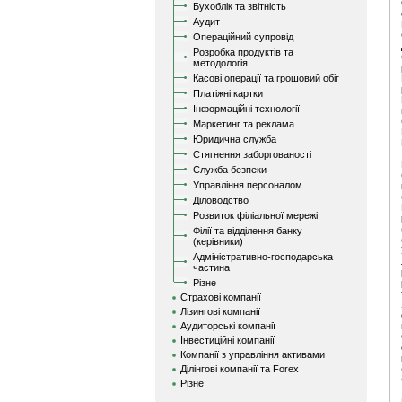
Бухоблік та звітність
Аудит
Операційний супровід
Розробка продуктів та
методологія
Касові операції та грошовий обіг
Платіжні картки
Інформаційні технології
Маркетинг та реклама
Юридична служба
Стягнення заборгованості
Служба безпеки
Управління персоналом
Діловодство
Розвиток філіальної мережі
Філії та відділення банку
(керівники)
Адміністративно-господарська
частина
Різне
Страхові компанії
Лізингові компанії
Аудиторські компанії
Інвестиційні компанії
Компанії з управління активами
Ділінгові компанії та Forex
Різне