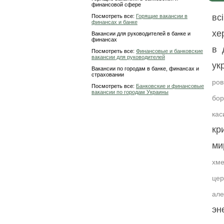
финансовой сфере
вс
Посмотреть все:
Горящие вакансии в
финансах и банке
хе
Вакансии для руководителей в банке и
финансах
в 
Посмотреть все:
Финансовые и банковские
вакансии для руководителей
ук
Вакансии по городам в банке, финансах и
страховании
ров
Посмотреть все:
Банковские и финансовые
вакансии по городам Украины
бор
кас
кр
ми
хме
цер
але
эн