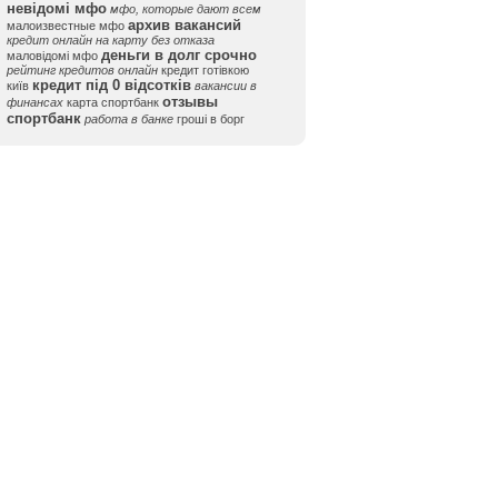
невідомі мфо
мфо, которые дают всем
архив вакансий
малоизвестные мфо
кредит онлайн на карту без отказа
деньги в долг срочно
маловідомі мфо
рейтинг кредитов онлайн
кредит готівкою
кредит під 0 відсотків
київ
вакансии в
отзывы
финансах
карта спортбанк
спортбанк
работа в банке
гроші в борг