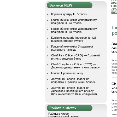
роз
Вакансії NEW
Пере
Укр
роз
Керівник центру ІТ-безпеки
Головний економіст департаменту
планування і контролю
Ін
Головний економіст департаменту
планування і контролю
ро
Керівник проєктів і програм (small
business product owner)
За
Головний економіст Управління
бі
валютного нагляду
05.0
Chief Risk Officer (CRO) — Головний
ризик-менеджер Банку
Квал
спец
Chief Compliance Officer (CCO) —
інф
Директор департаменту комплаєнсу
банк
яких
Голова Правління Банку
Заступник Голови Правління -
напрямок «Транзакційний бізнес»
Ch
ко
Заступник Голови Правління —
Директор інвестиційного бізнесу
05.0
(Казначейство та Фінансові ринки)
Квал
спец
між
Робота в містах
Com
Работа в Киеве
Работа в Белой Церкви