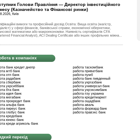
ступник Голови Правління — Директор інвестиційного
знесу (Казначейство та Фінансові ринки)
8.2026, Київ
іфікаційні вимоги та професійний досвід Освіта: Вища освіта (магістр,
іаліст) у сфері фінансів, банківської справи, економічної кібернетики,
ансової математики або макроекономіки. Наявність сертифікатів CFA
rtered Financial Analyst), ACI Dealing Certificate або інших профільних міжна...
обота в компаніях
ота банк кредит днепр
работа таскомбанк
ота мтб банк
работа приватбанк
ота отп банк
работа пумб
ота радабанк
работа банк пивденный
ота сбербанк
работа укргазбанк
ота укрсиббанк
работа универсал банк
ота бта банк
работа укрэксимбанк
ота идея банк
работа пзу украина
ота мегабанк
работа кредитмаркет
ота прокредит банк
работа ощадбанк
ота альфа банк
работа аваль
ота пиреус банк
работа форвард банк
ота глобус банк
работа правэкс банк
ота кредобанк
ота юнекс банк
ота креди агриколь банк
дкий перехід