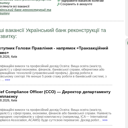
Відправити вакансію колегам
витку
Сохранить в аккаунте
глянути всі вакансії
аїнський банк реконструкції та
витку
ші вакансії Український банк реконструкції та
звитку:
ступник Голови Правління - напрямок «Транзакційний
знес»
8.2026, Київ
іфікаційні вимоги та професійний досвід Освіта: Вища освіта (магістр,
іаліст) у сфері економіки, фінансів, банківської справи, кібернетики або
ормаційних технологій (управлінський профіль). Досвід роботи в
івському секторі: Не менше 5 років стажу роботи в банківській системі, з
 ...
>>>
ief Compliance Officer (CCO) — Директор департаменту
мплаєнсу
8.2026, Київ
іфікаційні вимоги та професійний досвід Освіта: Вища освіта (магістр,
іаліст) у сфері права, економіки, фінансів або банківської справи. Наявність
народних сертифікатів у сфері комплаєнсу (наприклад, ICA — International
pliance Association, ACAMS) буде суттєвою перевагою. Досвід робот...
>>>