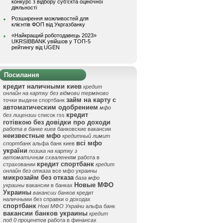
конкурс з відбору суб’єкта оціночної
діяльності
Розширення можливостей для
клієнтів ФОП від Укргазбанку
«Найкращий роботодавець 2023»
UKRSIBBANK увійшов у ТОП-5
рейтингу від UGEN
Посилання
кредит наличными киев
кредит
онлайн на картку без відмови терміново
займ на карту с
точки выдачи спортбанк
автоматическим одобрением
мфо
кредит
без лицензии
список rss
готівкою без довідки про доходи
работа в банке киев
банковские вакансии
неизвестные мфо
кредитный лимит
всі мфо
спортбанк
альфа банк киев
україни
позика на картку з
автоматичним схваленням
работа в
кредит спортбанк
страховании
кредит
онлайн без отказа
все мфо украины
микрозайм без отказа
база мфо
Новые МФО
украины
вакансии в банках
Украины
вакансии банков
кредит
наличными без справки о доходах
спортбанк
Нові МФО України
альфа банк
вакансии банков украины
кредит
под 0 процентов
работа в финансах