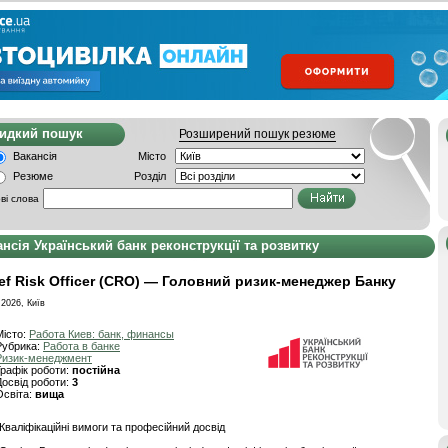
видкий пошук
Розширений пошук резюме
Вакансія
Місто
Резюме
Розділ
ві слова
ансія Український банк реконструкції та розвитку
ef Risk Officer (CRO) — Головний ризик-менеджер Банку
.2026, Київ
Місто:
Работа Киев: банк, финансы
Рубрика:
Работа в банке
Ризик-менеджмент
Графік роботи:
постійна
Досвід роботи:
3
Освіта:
вища
Кваліфікаційні вимоги та професійний досвід