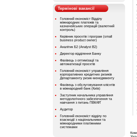
Термінові вакансії
Головний економіст Відділу
міжнародних платежів та
казначейських операцій (валютний
контроль)
Керівник проєктів і програм (small
business product owner)
Аналітик Б2 (Analyst B2)
Директор відділення Банку
Фахівець з оптимізації та
автоматизації проєктів
Головний економіст управління
корпоративних кредитних ризиків
Департаменту ризик-менеджменту
Фахівець з обслуговування клієнтів
в міжнародний банк (Київ)
Заступник начальника управління
методологічного забезпечення та
навчання з питань ПВК/ФТ
Аудитор
Головний економіст відділу по
взаємодії з національними та
міжнародними платіжними
системами
Комп
Укр