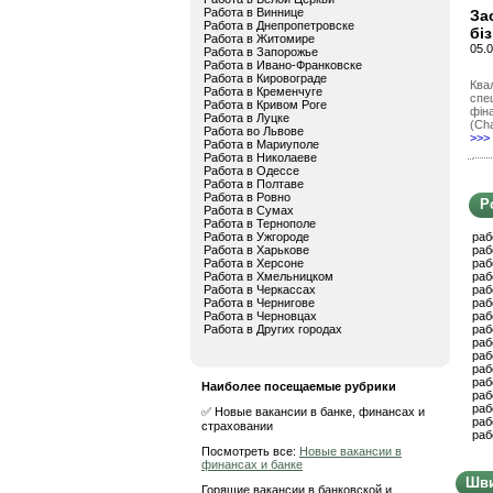
Работа в Виннице
За
Работа в Днепропетровске
бі
Работа в Житомире
05.0
Работа в Запорожье
Работа в Ивано-Франковске
Работа в Кировограде
Квал
Работа в Кременчуге
спец
Работа в Кривом Роге
фін
Работа в Луцке
(Cha
Работа во Львове
>>>
Работа в Мариуполе
Работа в Николаеве
Работа в Одессе
Работа в Полтаве
Работа в Ровно
Р
Работа в Сумах
Работа в Тернополе
Работа в Ужгороде
раб
Работа в Харькове
раб
Работа в Херсоне
раб
Работа в Хмельницком
раб
Работа в Черкассах
раб
Работа в Чернигове
раб
Работа в Черновцах
раб
Работа в Других городах
раб
раб
раб
раб
раб
Наиболее посещаемые рубрики
раб
раб
✅ Новые вакансии в банке, финансах и
раб
страховании
раб
Посмотреть все:
Новые вакансии в
финансах и банке
Шви
Горящие вакансии в банковской и