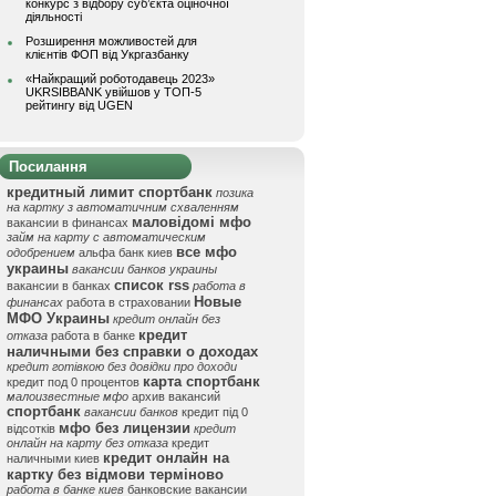
конкурс з відбору суб’єкта оціночної
діяльності
Розширення можливостей для
клієнтів ФОП від Укргазбанку
«Найкращий роботодавець 2023»
UKRSIBBANK увійшов у ТОП-5
рейтингу від UGEN
Посилання
кредитный лимит спортбанк
позика
на картку з автоматичним схваленням
маловідомі мфо
вакансии в финансах
займ на карту с автоматическим
все мфо
одобрением
альфа банк киев
украины
вакансии банков украины
список rss
вакансии в банках
работа в
Новые
финансах
работа в страховании
МФО Украины
кредит онлайн без
кредит
отказа
работа в банке
наличными без справки о доходах
кредит готівкою без довідки про доходи
карта спортбанк
кредит под 0 процентов
малоизвестные мфо
архив вакансий
спортбанк
вакансии банков
кредит під 0
мфо без лицензии
відсотків
кредит
онлайн на карту без отказа
кредит
кредит онлайн на
наличными киев
картку без відмови терміново
работа в банке киев
банковские вакансии