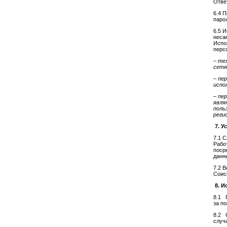
Отве
6.4 
паро
6.5 
неса
Испо
перс
– те
сетя
– пе
испо
– пе
явля
поль
реги
7. У
7.1 С
Рабо
поср
данн
7.2 
Соис
8. 
8.1 
за п
8.2 
случ