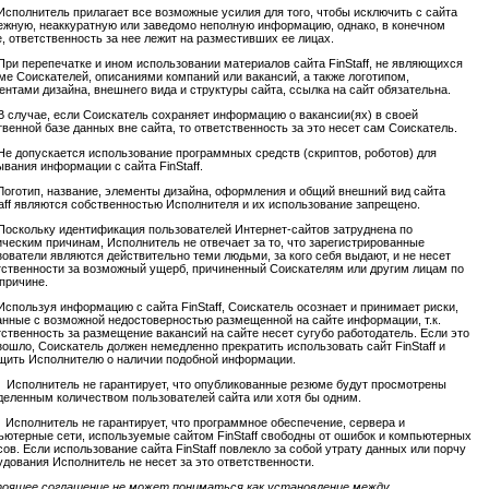
Исполнитель прилагает все возможные усилия для того, чтобы исключить с сайта
ежную, неаккуратную или заведомо неполную информацию, однако, в конечном
е, ответственность за нее лежит на разместивших ее лицах.
При перепечатке и ином использовании материалов сайта FinStaff, не являющихся
ме Соискателей, описаниями компаний или вакансий, а также логотипом,
ентами дизайна, внешнего вида и структуры сайта, ссылка на сайт обязательна.
В случае, если Соискатель сохраняет информацию о вакансии(ях) в своей
твенной базе данных вне сайта, то ответственность за это несет сам Соискатель.
Не допускается использование программных средств (скриптов, роботов) для
ывания информации с сайта FinStaff.
Логотип, название, элементы дизайна, оформления и общий внешний вид сайта
taff являются собственностью Исполнителя и их использование запрещено.
Поскольку идентификация пользователей Интернет-сайтов затруднена по
ическим причинам, Исполнитель не отвечает за то, что зарегистрированные
зователи являются действительно теми людьми, за кого себя выдают, и не несет
тственности за возможный ущерб, причиненный Соискателям или другим лицам по
 причине.
Используя информацию с сайта FinStaff, Соискатель осознает и принимает риски,
анные с возможной недостоверностью размещенной на сайте информации, т.к.
тственность за размещение вакансий на сайте несет сугубо работодатель. Если это
зошло, Соискатель должен немедленно прекратить использовать сайт FinStaff и
щить Исполнителю о наличии подобной информации.
 Исполнитель не гарантирует, что опубликованные резюме будут просмотрены
деленным количеством пользователей сайта или хотя бы одним.
 Исполнитель не гарантирует, что программное обеспечение, сервера и
ьютерные сети, используемые сайтом FinStaff свободны от ошибок и компьютерных
сов. Если использование сайта FinStaff повлекло за собой утрату данных или порчу
удования Исполнитель не несет за это ответственности.
оящее соглашение не может пониматься как установление между