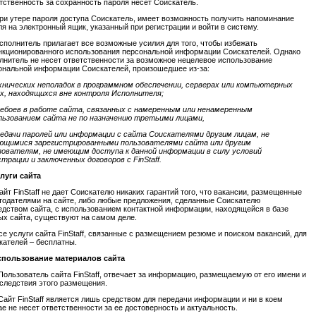
тственность за сохранность пароля несет Соискатель.
При утере пароля доступа Соискатель, имеет возможность получить напоминание
ля на электронный ящик, указанный при регистрации и войти в систему.
Исполнитель прилагает все возможные усилия для того, чтобы избежать
нкционированного использования персональной информации Соискателей. Однако
лнитель не несет ответственности за возможное нецелевое использование
ональной информации Соискателей, произошедшее из-за:
хнических неполадок в программном обеспечении, серверах или компьютерных
х, находящихся вне контроля Исполнителя;
ребоев в работе сайта, связанных с намеренным или ненамеренным
льзованием сайта не по назначению третьими лицами,
редачи паролей или информации с сайта Соискателями другим лицам, не
ющимися зарегистрированными пользователями сайта или другим
зователям, не имеющим доступа к данной информации в силу условий
страции и заключенных договоров с FinStaff.
слуги сайта
айт FinStaff не дает Соискателю никаких гарантий того, что вакансии, размещенные
тодателями на сайте, либо любые предложения, сделанные Соискателю
едством сайта, с использованием контактной информации, находящейся в базе
ых сайта, существуют на самом деле.
Все услуги сайта FinStaff, связанные с размещением резюме и поиском вакансий, для
кателей – бесплатны.
Использование материалов сайта
Пользователь сайта FinStaff, отвечает за информацию, размещаемую от его имени и
оследствия этого размещения.
Сайт FinStaff является лишь средством для передачи информации и ни в коем
ае не несет ответственности за ее достоверность и актуальность.