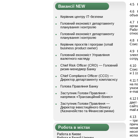
4.5 
Вакансії NEW
4.6 
объек
Керівник центру ІТ-безпеки
4.7 
Головний економіст департаменту
орга
планування і контролю
Рабо
отно
Головний економіст департаменту
планування і контролю
4.8 
Соис
Керівник проєктів і програм (small
business product owner)
4.9 
Головний економіст Управління
элек
валютного нагляду
сотр
Chief Risk Officer (CRO) — Головний
4.10 
ризик-менеджер Банку
Соис
и 1 (
Chief Compliance Officer (CCO) —
Директор департаменту комплаєнсу
4.11
на п
Голова Правління Банку
указ
e-mai
Заступник Голови Правління -
напрямок «Транзакційний бізнес»
4.12
дает
Заступник Голови Правління —
сайт
Директор інвестиційного бізнесу
mail 
(Казначейство та Фінансові ринки)
4.13
– тр
прич
Робота в містах
нена
несе
Работа в Киеве
испо
Работа в Белой Церкви