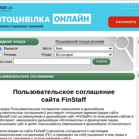
видкий пошук
Розширений пошук резюме
Вакансія
Місто
Резюме
Розділ
ві слова
ьзовательское соглашение
Пользовательское соглашение
сайта
FinStaff
оящее Пользовательское соглашение (именуемое в дальнейшем
ьзовательское соглашение») регулирует отношения администрации сайта
instaff.com.ua
(именуемом в дальнейшем сайт «
FinStaff
») по пользованию сайтом в
 Интернет
,
именуемо
й
в дальнейшем «Исполнитель» и физическим лицом,
льзующим сайт в целях поиска работы (именуемым в дальнейшем «Соискатель»).
регистрации на сайте FinStaff Соискатель соглашается с настоящим
зовательским соглашением (ПС) и принимает на себя указанные в нем права и
анности, связанные с использованием сайта.