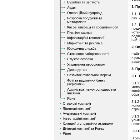
Бухоблік та звітність
1. П
Аудит
Операційний супровід
1.1 
наст
Розробка продуктів та
методологія
1.2 
Касові операції та грошовий обіг
пред
исте
Платіжні картки
реда
Інформаційні технології
сайт
Маркетинг та реклама
2. О
Юридична служба
Стягнення заборгованості
Сайт
в ра
Служба безпеки
вака
Управління персоналом
3. П
Діловодство
Розвиток філіальної мережі
3.1 
Філії та відділення банку
3.1.
(керівники)
Испо
Адміністративно-господарська
конф
частина
обра
Різне
3.1.
Страхові компанії
испо
Лізингові компанії
стра
Аудиторські компанії
3.1.
Інвестиційні компанії
убыт
Компанії з управління активами
нево
Ділінгові компанії та Forex
3.2 
Різне
В ра