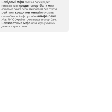
невідомі мфо
гроші в борг
кредит
кредит спортбанк
готівкою київ
мфо,
которые дают всем
микрозайм без отказа
рейтинг кредитов онлайн
отзывы
альфа банк
спортбанк
всі мфо україни
Нові МФО України
точки выдачи спортбанк
неизвестные мфо
база мфо украины
деньги в долг срочно