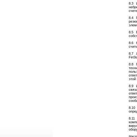
8.3 
небр
счет
8.4 
резю
элем
8.5 
собс
8.6 
счит
8.7 
FinS
8.8 
техн
поль
отве
этой
8.9 
связ
отве
прои
сооб
8.10
опре
8.11
комп
виру
обор
Наст