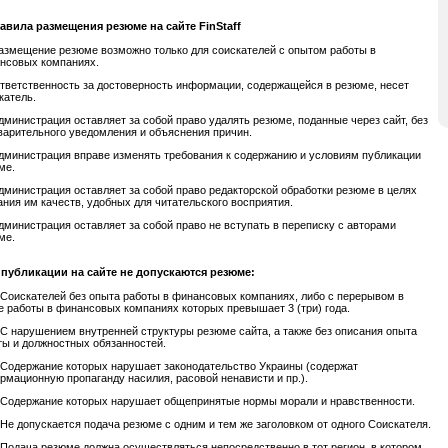
равила размещения резюме на сайте FinStaff
Размещение резюме возможно только для соискателей с опытом работы в
нсовых компаниях.
Ответственность за достоверность информации, содержащейся в резюме, несет
катель.
Администрация оставляет за собой право удалять резюме, поданные через сайт, без
варительного уведомления и объяснения причин.
Администрация вправе изменять требования к содержанию и условиям публикации
ме.
Администрация оставляет за собой право редакторской обработки резюме в целях
ания им качеств, удобных для читательского восприятия.
Администрация оставляет за собой право не вступать в переписку с авторами
ме.
К публикации на сайте не допускаются резюме:
1 Соискателей без опыта работы в финансовых компаниях, либо с перерывом в
е работы в финансовых компаниях которых превышает 3 (три) года.
2 С нарушением внутренней структуры резюме сайта, а также без описания опыта
ты и должностных обязанностей.
3 Содержание которых нарушает законодательство Украины (содержат
рмационную пропаганду насилия, расовой ненависти и пр.).
4 Содержание которых нарушает общепринятые нормы морали и нравственности.
5 Не допускается подача резюме с одним и тем же заголовком от одного Соискателя.
6 Подача резюме должна осуществляться непосредственно в тот регион, в котором