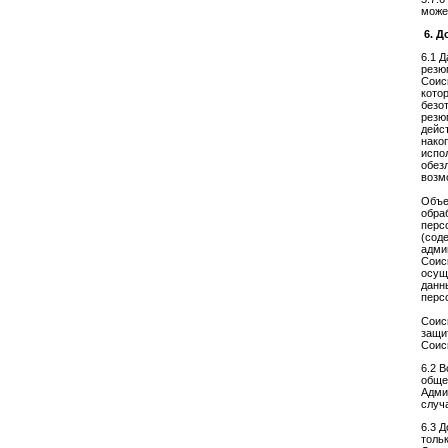
може
6. 
6.1
Д
резю
Соис
кото
безо
резю
дейс
нако
испо
обез
возм
Объе
обра
перс
(сод
адми
Соис
осущ
дан
перс
Соис
защи
Соис
6.2 
обще
Адми
случ
6.3 
толь