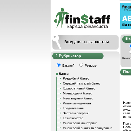
Ш
Рубрикатор
Ключо
Вакансії
Резюме
Пол
Банки
Роздрібний бізнес
Середній та малий бізнес
Корпоративний бізнес
Міжнародний бізнес
Інвестиційний бізнес
Наст
Ризик-менеджмент
«Пол
Кредитування
www.f
Заставні операції
сети
испо
Казначейство
Фінансовий моніторинг
При 
Поль
Фінансовий аналіз та планування
обяз