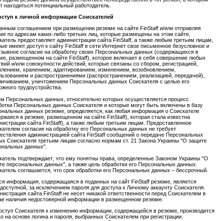
т находиться потенциальный работодатель.
Доступ к личной информации Соискателей
анным соглашением
при р
азмещ
ении
резюме на сайте
FinStaff
и/или отправляя
ме по адресам каких-либо третьих лиц, которые размещены на этом сайте,
катель предоставляет администрации сайта
FinStaff
, а также любым третьим лицам,
рые имеют доступ к сайту
FinStaff
в сети Интернет свое письменное безусловное и
тзывное согласие на обработку
своих
Персональных данных (содержа
щихся
в
ме, размещенном на сайте
FinStaff
), котор
ое
включает
в
себя совершение любых
твий
и
/
или
совокупности действий, которые связаны с
о
сбором, регистрацией,
плением, хранением, адаптированием, изменением, возобновлением,
льзованием и распространениями (распространением, реализацией, передачей),
личиванием, уничтожением Персональных данных
Соискателя
с целью
его
ожного
трудоустройства.
м Персональных данных, относительно которых осуществляется процесс
ботки Персональных данных
Соискателя
и которые могут быть включены
в
баз
у
ональных данных резюме, определяется, как любая информация
о Соискателе
ержая
ся
в резюме, размещенном на сайте
FinStaff
), которая стала известна
нистрации сайта FinStaff), а также любым третьим лицам. Предоставлен
ное
кателем
согласие на обработку
его
Персональных данных не требует
ествления
администрацией сайта
FinStaff
сообщений о передаче Персональных
ных
Соискателя
третьим лицам согласно нормам ст. 21 Закона Украины "О защите
ональных данных".
катель
подтвержда
ет
, что
ему
понятны права, определенные Законом Украины "О
те персональных данных", а также
цель
обработки
его
Персональных данных
.
катель соглашается, что срок обработки его Персональных данных –
бессрочный.
Вся информация, содержащаяся в поданных на сайт FinStaff резюме, является
доступной, за исключением пароля для доступа к Личному аккаунту Соискателя.
нистрация сайта
FinStaff
не несет никакой ответственности перед Соискателем в
ае наличия недостоверной информации в размещенном резюме.
Доступ Соискателя к изменению информации, содержащейся в резюме, производится
ко на основе логина и пароля, выбранных Соискателем при регистрации.