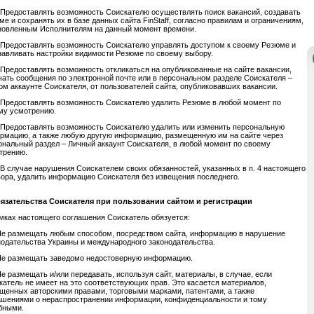
1 Предоставлять возможность Соискателю осуществлять поиск вакансий, создавать
ме и сохранять их в базе данных сайта FinStaff, согласно правилам и ограничениям,
новленным Исполнителям на данный момент времени.
2 Предоставлять возможность Соискателю управлять доступом к своему Резюме и
навливать настройки видимости Резюме по своему выбору.
3 Предоставлять возможность откликаться на опубликованные на сайте вакансии,
чать сообщения по электронной почте или в персональном разделе Соискателя –
ом аккаунте Соискателя, от пользователей сайта, опубликовавших вакансии.
4 Предоставлять возможность Соискателю удалить Резюме в любой момент по
му усмотрению.
5 Предоставлять возможность Соискателю удалить или изменить персональную
рмацию, а также любую другую информацию, размещенную им на сайте через
ональный раздел – Личный аккаунт Соискателя, в любой момент по своему
трению.
6 В случае нарушения Соискателем своих обязанностей, указанных в п. 4 настоящего
вора, удалить информацию Соискателя без извещения последнего.
бязательства Соискателя при пользовании сайтом и регистрации
мках настоящего соглашения Соискатель обязуется:
Не размещать любым способом, посредством сайта, информацию в нарушение
нодательства Украины и международного законодательства.
Не размещать заведомо недостоверную информацию.
Не размещать и/или передавать, используя cайт, материалы, в случае, если
катель не имеет на это соответствующих прав. Это касается материалов,
щенных авторскими правами, торговыми марками, патентами, а также
ашениями о нераспространении информации, конфиденциальности и тому
бными.