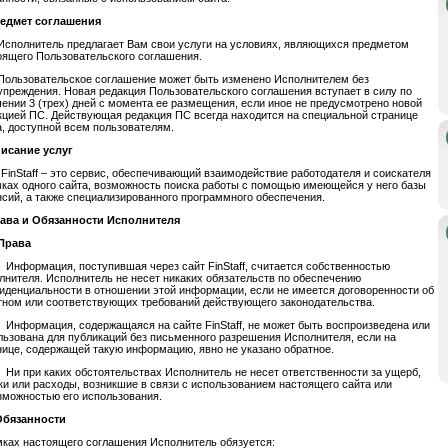
редмет соглашения
Исполнитель предлагает Вам свои услуги на условиях, являющихся предметом
оящего Пользовательского соглашения.
Пользовательское соглашение может быть изменено Исполнителем без
упреждения. Новая редакция Пользовательского соглашения вступает в силу по
чении 3 (трех) дней с момента ее размещения, если иное не предусмотрено новой
кцией ПС. Действующая редакция ПС всегда находится на специальной странице
а, доступной всем пользователям.
писание услуг
 FinStaff – это сервис, обеспечивающий взаимодействие работодателя и соискателя
мках одного сайта, возможность поиска работы с помощью имеющейся у него базы
нсий, а также специализированного программного обеспечения.
рава и Обязанности Исполнителя
Права
1 Информация, поступившая через сайт FinStaff, считается собственностью
лнителя. Исполнитель не несет никаких обязательств по обеспечению
иденциальности в отношении этой информации, если не имеется договоренности об
тном или соответствующих требований действующего законодательства.
2 Информация, содержащаяся на сайте FinStaff, не может быть воспроизведена или
льзована для публикаций без письменного разрешения Исполнителя, если на
нице, содержащей такую информацию, явно не указано обратное.
3 Ни при каких обстоятельствах Исполнитель не несет ответственности за ущерб,
ки или расходы, возникшие в связи с использованием настоящего сайта или
зможностью его использования.
Обязанности
мках настоящего соглашения Исполнитель обязуется: