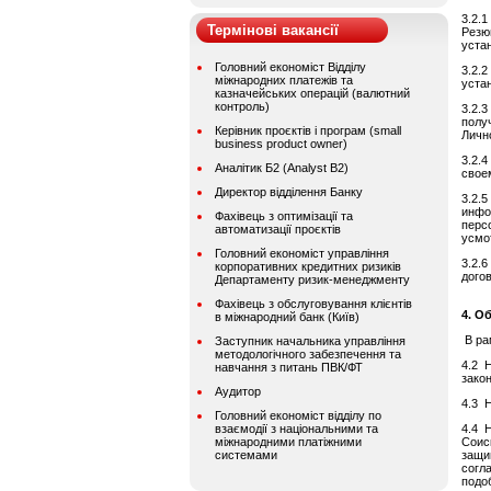
3.2.
Термінові вакансії
Резю
уста
Головний економіст Відділу
3.2.
міжнародних платежів та
уста
казначейських операцій (валютний
контроль)
3.2.
полу
Керівник проєктів і програм (small
Личн
business product owner)
3.2.
Аналітик Б2 (Analyst B2)
свое
Директор відділення Банку
3.2.
инфо
Фахівець з оптимізації та
перс
автоматизації проєктів
усмо
Головний економіст управління
3.2.
корпоративних кредитних ризиків
дого
Департаменту ризик-менеджменту
Фахівець з обслуговування клієнтів
4. О
в міжнародний банк (Київ)
В ра
Заступник начальника управління
методологічного забезпечення та
4.2 
навчання з питань ПВК/ФТ
зако
Аудитор
4.3 
Головний економіст відділу по
взаємодії з національними та
4.4 
міжнародними платіжними
Соис
системами
защи
согл
подо