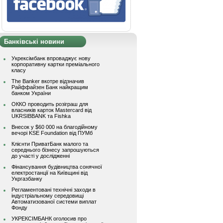
Банківські новини
Укрексімбанк впроваджує нову
корпоративну картки преміального
класу
The Banker вкотре відзначив
Райффайзен Банк найкращим
банком України
ОККО проводить розіграш для
власників карток Mastercard від
UKRSIBBANK та Fishka
Внесок у $60 000 на благодійному
вечорі KSE Foundation від ПУМб
Клієнти ПриватБанк малого та
середнього бізнесу запрошуються
до участі у дослідженні
Фінансування будівництва сонячної
електростанції на Київщині від
Укргазбанку
Регламентовані технічні заходи в
індустріальному середовищі
Автоматизованої системи виплат
Фонду
УКРЕКСІМБАНК оголосив про