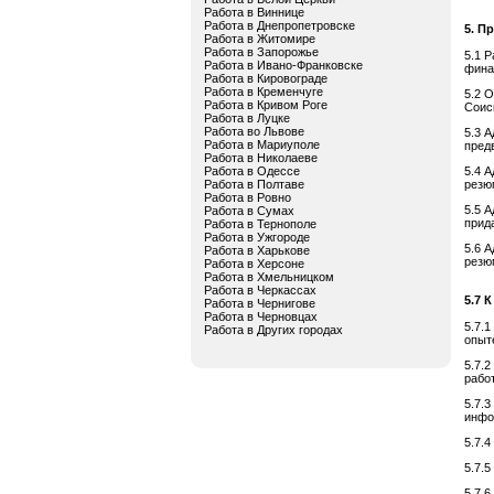
Работа в Виннице
Работа в Днепропетровске
5. П
Работа в Житомире
Работа в Запорожье
5.1 
Работа в Ивано-Франковске
фина
Работа в Кировограде
Работа в Кременчуге
5.2 
Работа в Кривом Роге
Соис
Работа в Луцке
Работа во Львове
5.3 
Работа в Мариуполе
пред
Работа в Николаеве
Работа в Одессе
5.4 
Работа в Полтаве
резю
Работа в Ровно
5.5 
Работа в Сумах
прид
Работа в Тернополе
Работа в Ужгороде
5.6 
Работа в Харькове
резю
Работа в Херсоне
Работа в Хмельницком
Работа в Черкассах
5.7 
Работа в Чернигове
Работа в Черновцах
5.7.
Работа в Других городах
опыт
5.7.
рабо
5.7.
инфо
5.7.
5.7.
5.7.