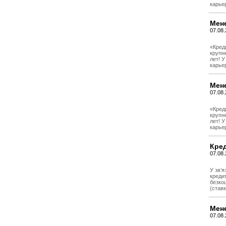
карье
Мене
07.08.
«Кред
крупн
лет! 
карье
Мене
07.08
«Кред
крупн
лет! 
карье
Кре
07.08.
У зв’
креди
безкош
(ставк
Мен
07.08.