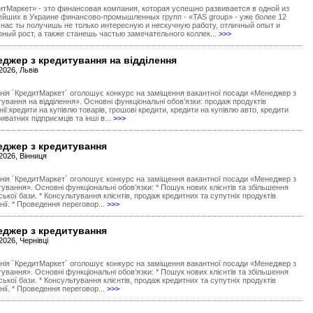
итМаркет» - это финансовая компания, которая успешно развивается в одной из
ейших в Украине финансово-промышленных групп - «TAS group» - уже более 12
У нас ты получишь не только интересную и нескучную работу, отличный опыт и
рный рост, а также станешь частью замечательного коллек...
>>>
джер з кредитування на відділення
2026, Львів
нія ´КредитМаркет´ оголошує конкурс на заміщення вакантної посади «Менеджер з
ування на відділення». Основні функціональні обов’язки: продаж продуктів
ії:кредити на купівлю товарів, грошові кредити, кредити на купівлю авто, кредити
иватних підприємців та інші в...
>>>
еджер з кредитування
2026, Вінниця
нія ´КредитМаркет´ оголошує конкурс на заміщення вакантної посади «Менеджер з
ування». Основні функціональні обов’язки: * Пошук нових клієнтів та збільшення
ської бази. * Консультування клієнтів, продаж кредитних та супутніх продуктів
ії. * Проведення переговор...
>>>
еджер з кредитування
2026, Чернівці
нія ´КредитМаркет´ оголошує конкурс на заміщення вакантної посади «Менеджер з
ування». Основні функціональні обов’язки: * Пошук нових клієнтів та збільшення
ської бази. * Консультування клієнтів, продаж кредитних та супутніх продуктів
ії. * Проведення переговор...
>>>