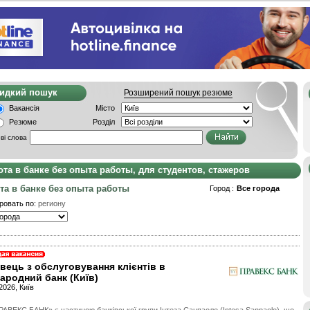
видкий пошук
Розширений пошук резюме
Вакансія
Місто
Резюме
Розділ
ві слова
ота в банке без опыта работы, для студентов, стажеров
та в банке без опыта работы
Город :
Все города
ровать по:
региону
вець з обслуговування клієнтів в
ародний банк (Київ)
2026, Київ