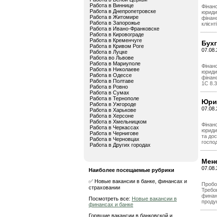
Работа в Виннице
Фінанс
Работа в Днепропетровске
юриди
Работа в Житомире
фінанс
Работа в Запорожье
клієнт
Работа в Ивано-Франковске
Работа в Кировограде
Работа в Кременчуге
Бух
Работа в Кривом Роге
07.08.
Работа в Луцке
Работа во Львове
Работа в Мариуполе
Фінанс
Работа в Николаеве
юриди
Работа в Одессе
фінанс
Работа в Полтаве
1С 8.3
Работа в Ровно
Работа в Сумах
Работа в Тернополе
Юри
Работа в Ужгороде
07.08.
Работа в Харькове
Работа в Херсоне
Работа в Хмельницком
Фінанс
Работа в Черкассах
юриди
Работа в Чернигове
та дос
Работа в Черновцах
господ
Работа в Других городах
Мен
07.08.
Наиболее посещаемые рубрики
✅ Новые вакансии в банке, финансах и
Пробо
страховании
Требо
финан
Посмотреть все:
Новые вакансии в
проду
финансах и банке
Горящие вакансии в банковской и