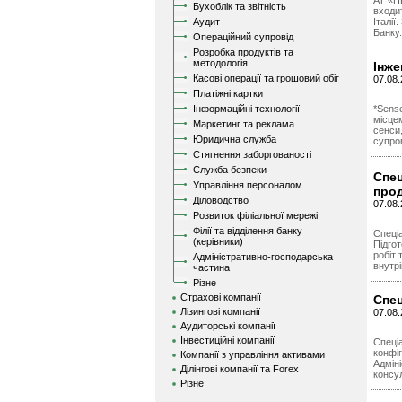
АТ «П
Бухоблік та звітність
входит
Аудит
Італії
Банку.
Операційний супровід
Розробка продуктів та
методологія
Інже
Касові операції та грошовий обіг
07.08.
Платіжні картки
Інформаційні технології
*Sense
місцем
Маркетинг та реклама
сенси
Юридична служба
супров
Стягнення заборгованості
Служба безпеки
Спец
Управління персоналом
про
Діловодство
07.08.
Розвиток філіальної мережі
Філії та відділення банку
Спеціа
(керівники)
Підгот
робіт 
Адміністративно-господарська
внутр
частина
Різне
Страхові компанії
Спец
Лізингові компанії
07.08.
Аудиторські компанії
Інвестиційні компанії
Спеціа
конфі
Компанії з управління активами
Адміні
Ділінгові компанії та Forex
консу
Різне