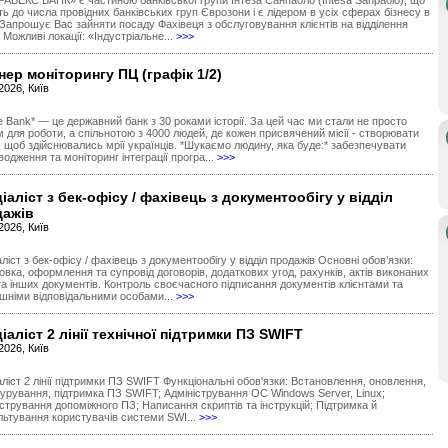
РАВЕКС БАНК» є частиною банківської групи Інтеза Санпаоло (Intesa Sanpaolo), що
ь до числа провідних банківських груп Єврозони і є лідером в усіх сферах бізнесу в
. Запрошує Вас зайняти посаду Фахівеця з обслуговування клієнтів на відділення
 Можливі локації: «Індустріальне...
>>>
нер моніторингу ПЦ (графік 1/2)
2026, Київ
 Bank* — це державний банк з 30 роками історії. За цей час ми стали не просто
 для роботи, а спільнотою з 4000 людей, де кожен присвячений місії - створювати
, щоб здійснювались мрії українців. *Шукаємо людину, яка буде:* забезпечувати
одження та моніторинг інтеграції програ...
>>>
іаліст з бек-офісу / фахівець з документообігу у відділ
дажів
2026, Київ
ліст з бек-офісу / фахівець з документообігу у відділ продажів Основні обов’язки:
овка, оформлення та супровід договорів, додаткових угод, рахунків, актів виконаних
та інших документів. Контроль своєчасного підписання документів клієнтами та
ішніми відповідальними особами...
>>>
іаліст 2 лінії технічної підтримки ПЗ SWIFT
2026, Київ
ліст 2 лінії підтримки ПЗ SWIFT Функціональні обов'язки: Встановлення, оновлення,
гурування, підтримка ПЗ SWIFT; Адміністрування ОС Windows Server, Linux;
стрування допоміжного ПЗ; Написання скриптів та інструкцій; Підтримка й
льтування користувачів системи SWI...
>>>