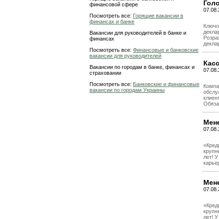
Гол
финансовой сфере
07.08.
Посмотреть все:
Горящие вакансии в
финансах и банке
Ключов
деклар
Вакансии для руководителей в банке и
Розра
финансах
декла
Посмотреть все:
Финансовые и банковские
вакансии для руководителей
Кас
Вакансии по городам в банке, финансах и
07.08.
страховании
Посмотреть все:
Банковские и финансовые
Компа
вакансии по городам Украины
обслу
клиен
Обяза
Мене
07.08.
«Кред
крупн
лет! 
карье
Мен
07.08.
«Кред
крупн
лет! 