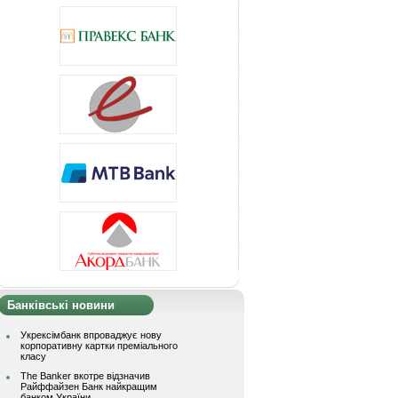
Банківські новини
Укрексімбанк впроваджує нову
корпоративну картки преміального
класу
The Banker вкотре відзначив
Райффайзен Банк найкращим
банком України