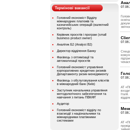
Анал
07.08.
Термінові вакансії
Головн
Головний економіст Відділу
освіта
міжнародних платежів та
докум
казначейських операцій (валютний
звітно
контроль)
Керівник проєктів і програм (small
Clie
business product owner)
07.08.
Аналітик Б2 (Analyst B2)
Директор відділення Банку
Спеці
комуні
Фахівець з оптимізації та
підтри
автоматизації проєктів
чекаєм
Головний економіст управління
корпоративних кредитних ризиків
Голо
Департаменту ризик-менеджменту
07.08.
Фахівець з обслуговування клієнтів
в міжнародний банк (Київ)
АТ «П
Заступник начальника управління
входит
методологічного забезпечення та
Італії
навчання з питань ПВК/ФТ
відділ
Аудитор
Мене
Головний економіст відділу по
07.08.
взаємодії з національними та
міжнародними платіжними
системами
АТ «ПР
провід
зайня