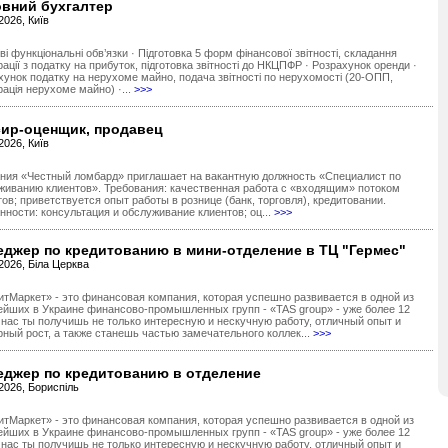
овний бухгалтер
2026, Київ
і функціональні обв’язки · Підготовка 5 форм фінансової звітності, складання
ації з податку на прибуток, підготовка звітності до НКЦПФР · Розрахунок оренди ·
хунок податку на нерухоме майно, подача звітності по нерухомості (20-ОПП,
рація нерухоме майно) ·...
>>>
сир-оценщик, продавец
2026, Київ
ния «Честный ломбард» приглашает на вакантную должность «Специалист по
живанию клиентов». Требования: качественная работа с «входящим» потоком
тов; приветствуется опыт работы в рознице (банк, торговля), кредитовании.
нности: консультация и обслуживание клиентов; оц...
>>>
джер по кредитованию в мини-отделение в ТЦ "Гермес"
2026, Біла Церква
итМаркет» - это финансовая компания, которая успешно развивается в одной из
ейших в Украине финансово-промышленных групп - «TAS group» - уже более 12
У нас ты получишь не только интересную и нескучную работу, отличный опыт и
рный рост, а также станешь частью замечательного коллек...
>>>
еджер по кредитованию в отделение
2026, Бориспіль
итМаркет» - это финансовая компания, которая успешно развивается в одной из
ейших в Украине финансово-промышленных групп - «TAS group» - уже более 12
У нас ты получишь не только интересную и нескучную работу, отличный опыт и