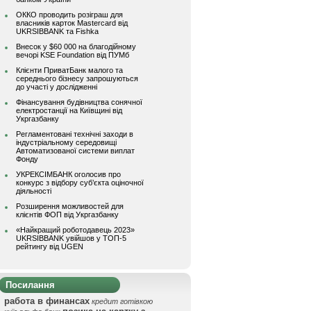
ОККО проводить розіграш для
власників карток Mastercard від
UKRSIBBANK та Fishka
Внесок у $60 000 на благодійному
вечорі KSE Foundation від ПУМб
Клієнти ПриватБанк малого та
середнього бізнесу запрошуються
до участі у дослідженні
Фінансування будівництва сонячної
електростанції на Київщині від
Укргазбанку
Регламентовані технічні заходи в
індустріальному середовищі
Автоматизованої системи виплат
Фонду
УКРЕКСІМБАНК оголосив про
конкурс з відбору суб’єкта оціночної
діяльності
Розширення можливостей для
клієнтів ФОП від Укргазбанку
«Найкращий роботодавець 2023»
UKRSIBBANK увійшов у ТОП-5
рейтингу від UGEN
Посилання
работа в финансах
кредит готівкою