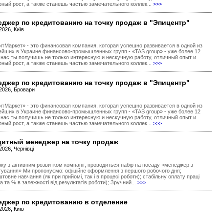
рный рост, а также станешь частью замечательного коллек...
>>>
джер по кредитованию на точку продаж в "Эпицентр"
2026, Київ
итМаркет» - это финансовая компания, которая успешно развивается в одной из
ейших в Украине финансово-промышленных групп - «TAS group» - уже более 12
У нас ты получишь не только интересную и нескучную работу, отличный опыт и
рный рост, а также станешь частью замечательного коллек...
>>>
джер по кредитованию на точку продаж в "Эпицентр"
.2026, Бровари
итМаркет» - это финансовая компания, которая успешно развивается в одной из
ейших в Украине финансово-промышленных групп - «TAS group» - уже более 12
У нас ты получишь не только интересную и нескучную работу, отличный опыт и
рный рост, а также станешь частью замечательного коллек...
>>>
дитный менеджер на точку продаж
2026, Чернівці
язку з активним розвитком компанії, проводиться набір на посаду «менеджер з
тування» Ми пропонуємо: офіційне оформлення з першого робочого дня;
товне навчання (як при прийомі, так і в процесі роботи); стабільну оплату праці
а та % в залежності від результатів роботи); Зручний...
>>>
еджер по кредитованию в отделение
2026, Київ