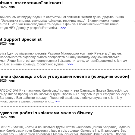
ітик зі статистичної звітності
2026, Київ
ий економіст відділу подання статистичної звітності Вимоги до кандидатів: Вища
 (банківська справа, економіка, фінанси, технічна тощо). Знання нормативних
ентів НБУ в частині складання та подання файлів з показниками статистичної
сті до НБУ Досвід у розробці/оптиміза...
>>>
nt Support Specialist
2026, Київ
аліст Центру підтримки клієнтів Paysera Міжнародна компанія Paysera LT шукає
кабельного та відповідального спеціаліста в нашу команду служби клієнтської
мки. Якщо Ви готові до неординарних і цікавих питаннь, активній допомозі клієнтам
о Вас в нашій команді. Обов’язки: відпов...
>>>
вний фахівець з обслуговування клієнтів (юридичні особи)
2026, Київ
РАВЕКС БАНК» є частиною банківської групи Інтеза Санпаоло (Intesa Sanpaolo), що
ь до числа провідних банківських груп Єврозони і є лідером в усіх сферах бізнесу в
. Запрошує Вас зайняти посаду - Головний фахівець з обслуговування клієнтів у
еннях Банку в різних районах міст...
>>>
джер по роботі з клієнтами малого бізнесу
2026, Київ
АВЕКС БАНК», частина банківської групи Інтеза Санпаоло (Intesa Sanpaolo), одна із
них банківських груп Єврозони, лідер в усіх сферах бізнесу в Італії, запрошує Вас
ти посаду — Менеджер по роботі з Малим бізнесом. Вимоги: -Вища освіта. -Досвід