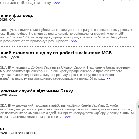
 на аналогічній посаді від 1 року...
>>>
овний фахівець
2026, Київ
банк – український комерційний банк, який успішно працює на фінансовому ринку з
оку. Банк посідає 8-е місце за розгалуженістю регіональної мережі, маючи 165
ень та близько 120 точок продажу кредитних продуктів по всій Україні. Акордбанк
но розвивається та продовжує розширюват...
>>>
вний економіст відділу по роботі з клієнтами МСБ
.2026, Одеса
ЗБАНК – перший ЕКО-банк України та Східної Європи. Наш банк є беззаперечним
ом у «зеленому» фінансуванні – з 2016 року профінансовано проєктів сталого
тку, включаючи відновлювальну енергетику, проєкти ресурсоефективної
нізації та захисту навколишнього середовища, на понад 30 млрд...
>>>
ультант служби підтримки Банку
2026, Рівне
ЗБАНК — державний та однин з найбільш надійних банків України. Служба
имки банку — це творча, результативна команда, яка постійно зростає і ми у пошуку
бе позитивних та амбіційних людей, які мріють побудувати кар´єру у банку. Якщо Ви
иська та активна людина, маєте позити...
>>>
ст
2026, Івано-Франківськ