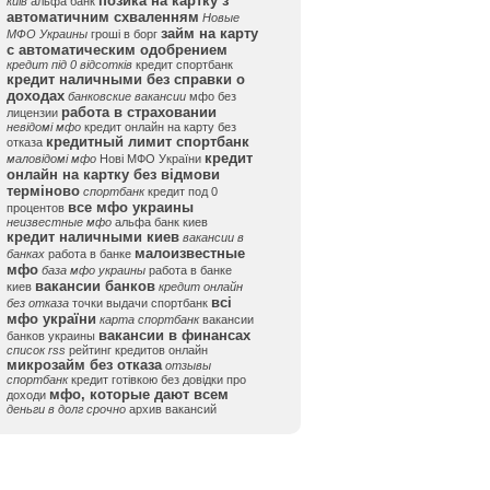
позика на картку з
київ
альфа банк
автоматичним схваленням
Новые
займ на карту
МФО Украины
гроші в борг
с автоматическим одобрением
кредит під 0 відсотків
кредит спортбанк
кредит наличными без справки о
доходах
банковские вакансии
мфо без
работа в страховании
лицензии
невідомі мфо
кредит онлайн на карту без
кредитный лимит спортбанк
отказа
кредит
маловідомі мфо
Нові МФО України
онлайн на картку без відмови
терміново
спортбанк
кредит под 0
все мфо украины
процентов
неизвестные мфо
альфа банк киев
кредит наличными киев
вакансии в
малоизвестные
банках
работа в банке
мфо
база мфо украины
работа в банке
вакансии банков
киев
кредит онлайн
всі
без отказа
точки выдачи спортбанк
мфо україни
карта спортбанк
вакансии
вакансии в финансах
банков украины
список rss
рейтинг кредитов онлайн
микрозайм без отказа
отзывы
спортбанк
кредит готівкою без довідки про
мфо, которые дают всем
доходи
деньги в долг срочно
архив вакансий