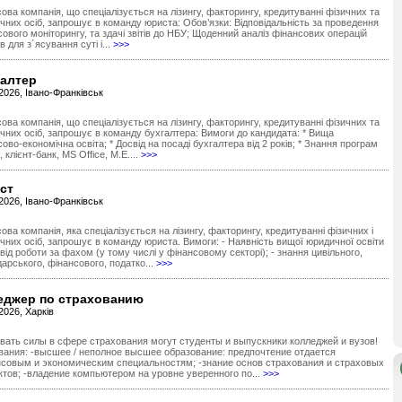
ова компанія, що спеціалізується на лізингу, факторингу, кредитуванні фізичних та
чних осіб, запрошує в команду юриста: Обов’язки: Відповідальність за проведення
ового моніторингу, та здачі звітів до НБУ; Щоденний аналіз фінансових операцій
ів для з´ясування суті і...
>>>
галтер
2026, Івано-Франківськ
ова компанія, що спеціалізується на лізингу, факторингу, кредитуванні фізичних та
чних осіб, запрошує в команду бухгалтера: Вимоги до кандидата: * Вища
ово-економічна освіта; * Досвід на посаді бухгалтера від 2 років; * Знання програм
, клієнт-банк, MS Office, M.E....
>>>
ст
2026, Івано-Франківськ
ова компанія, яка спеціалізується на лізингу, факторингу, кредитуванні фізичних і
чних осіб, запрошує в команду юриста. Вимоги: - Наявність вищої юридичної освіти
від роботи за фахом (у тому числі у фінансовому секторі); - знання цивільного,
арського, фінансового, податко...
>>>
еджер по страхованию
2026, Харків
вать силы в сфере страхования могут студенты и выпускники колледжей и вузов!
вания: -высшее / неполное высшее образование: предпочтение отдается
совым и экономическим специальностям; -знание основ страхования и страховых
ктов; -владение компьютером на уровне уверенного по...
>>>