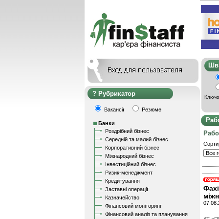
Ш
Рубрикатор
Ключо
Вакансії
Резюме
Раб
Банки
Роздрібний бізнес
Рабо
Середній та малий бізнес
Сорти
Корпоративний бізнес
Міжнародний бізнес
Інвестиційний бізнес
Ризик-менеджмент
Кредитування
Фахі
Заставні операції
міжн
Казначейство
07.08.
Фінансовий моніторинг
Фінансовий аналіз та планування