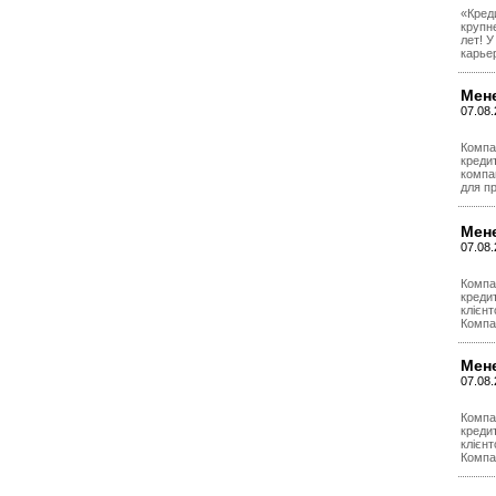
«Кред
крупн
лет! 
карье
Мене
07.08.
Компа
кредит
компан
для пр
Мен
07.08.
Компа
кредит
клієнт
Компан
Мен
07.08.
Компа
кредит
клієнт
Компан