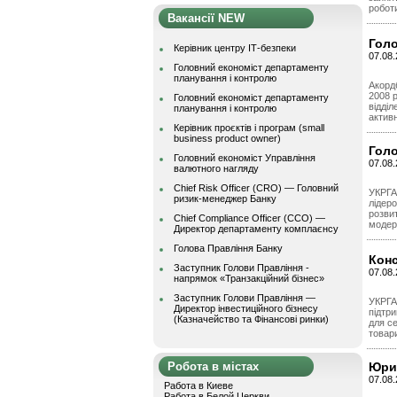
роботи
Вакансії NEW
Гол
Керівник центру ІТ-безпеки
07.08.
Головний економіст департаменту
планування і контролю
Акорд
2008 р
Головний економіст департаменту
відділ
планування і контролю
актив
Керівник проєктів і програм (small
business product owner)
Голо
Головний економіст Управління
07.08
валютного нагляду
Chief Risk Officer (CRO) — Головний
УКРГА
ризик-менеджер Банку
лідер
розви
Chief Compliance Officer (CCO) —
модер
Директор департаменту комплаєнсу
Голова Правління Банку
Конс
Заступник Голови Правління -
07.08.
напрямок «Транзакційний бізнес»
Заступник Голови Правління —
УКРГА
Директор інвестиційного бізнесу
підтр
(Казначейство та Фінансові ринки)
для се
товар
Робота в містах
Юри
07.08.
Работа в Киеве
Работа в Белой Церкви