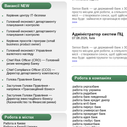
Вакансії NEW
Sense Bank — це державний банк з 30 
просто місцем для роботи, а спільно
Керівник центру ІТ-безпеки
місії — створювати сенси, щоб здійсн
яка буде: займатися організацією ефе
Головний економіст департаменту
>>>
планування і контролю
Головний економіст департаменту
Адміністратор систем ПЦ
планування і контролю
07.08.2026, Київ
Керівник проєктів і програм (small
business product owner)
Sense Bank — це державний банк з 30 
Головний економіст Управління
просто місцем для роботи, а спільно
валютного нагляду
місії - створювати сенси, щоб здійсн
яка буде: адмініструвати та супровод
Chief Risk Officer (CRO) — Головний
>>>
ризик-менеджер Банку
Chief Compliance Officer (CCO) —
Директор департаменту комплаєнсу
Робота в компаніях
Голова Правління Банку
Заступник Голови Правління -
работа укргазбанк
напрямок «Транзакційний бізнес»
работа пзу украина
работа радабанк
Заступник Голови Правління —
работа банк пивденный
Директор інвестиційного бізнесу
работа банк кредит днепр
(Казначейство та Фінансові ринки)
работа мтб банк
работа пиреус банк
работа универсал банк
работа прокредит банк
Робота в містах
работа идея банк
работа глобус банк
Работа в Киеве
работа приватбанк
Работа в Белой Церкви