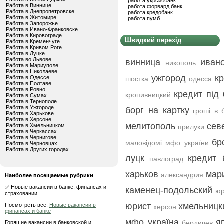
работа укрсиббанк
Работа в Виннице
работа форвард банк
Работа в Днепропетровске
работа кредобанк
Работа в Житомире
работа пумб
Работа в Запорожье
Работа в Ивано-Франковске
Работа в Кировограде
Швидкий перехід
Работа в Кременчуге
Работа в Кривом Роге
Работа в Луцке
Работа во Львове
винница
иван
никополь
Работа в Мариуполе
Работа в Николаеве
ужгород
к
Работа в Одессе
шостка
одесса
Работа в Полтаве
Работа в Ровно
кредит під 
кропивницкий
Работа в Сумах
Работа в Тернополе
Работа в Ужгороде
борг на картку
гроші в 
Работа в Харькове
Работа в Херсоне
мелитополь
сев
Работа в Хмельницком
прилуки
Работа в Черкассах
Работа в Чернигове
бр
маловідомі мфо україни
Работа в Черновцах
Работа в Других городах
луцк
кредит 
павлоград
харьков
мар
александрия
Наиболее посещаемые рубрики
✅ Новые вакансии в банке, финансах и
каменец-подольский
юр
страховании
юрист
хмельницк
Посмотреть все:
Новые вакансии в
херсон
финансах и банке
мфо україна
я
бердичев
Горящие вакансии в банковской и