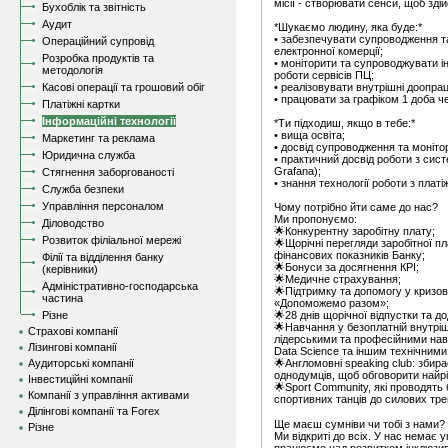
місії - створювати сенси, щоб зді
Бухоблік та звітність
Аудит
*Шукаємо людину, яка буде:*
• забезпечувати супроводження та
Операційний супровід
електронної комерції;
Розробка продуктів та
• моніторити та супроводжувати і
методологія
роботи сервісів ПЦ;
Касові операції та грошовий обіг
• реалізовувати внутрішні доопра
• працювати за графіком 1 доба че
Платіжні картки
Інформаційні технології
*Ти підходиш, якщо в тебе:*
• вища освіта;
Маркетинг та реклама
• досвід супроводження та моніто
Юридична служба
• практичний досвід роботи з сис
Grafana);
Стягнення заборгованості
• знання технології роботи з плат
Служба безпеки
Управління персоналом
Чому потрібно йти саме до нас?
Ми пропонуємо:
Діловодство
🌟Конкурентну заробітну плату;
Розвиток філіальної мережі
🌟Щорічні перегляди заробітної пл
фінансових показників Банку;
Філії та відділення банку
🌟Бонуси за досягнення КРІ;
(керівники)
🌟Медичне страхування;
Адміністративно-господарська
🌟Підтримку та допомогу у кризов
частина
«Допоможемо разом»;
Різне
🌟28 днів щорічної відпустки та до
🌟Навчання у безоплатній внутрі
Страхові компанії
лідерськими та професійними на
Лізингові компанії
Data Science та іншим технічними
Аудиторські компанії
🌟Англомовні speaking club: збир
однодумців, щоб обговорити найрі
Інвестиційні компанії
🌟Sport Community, які проводять
Компанії з управління активами
спортивних танців до силових тр
Ділінгові компанії та Forex
Ще маєш сумніви чи тобі з нами?
Різне
Ми відкриті до всіх. У нас немає 