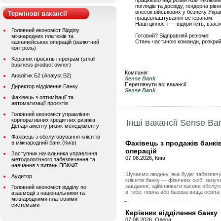
працюємо над розвитком інклюзивн
поглядів та досвіду, гендерна рів
внесок військових у безпеку Укр
Термінові вакансії
працевлаштування ветеранам.
Наші цінності — відкритість, взає
Головний економіст Відділу
Готовий? Відправляй резюме!
міжнародних платежів та
Стань частиною команди, розкрий 
казначейських операцій (валютний
контроль)
Керівник проєктів і програм (small
business product owner)
Компанія:
Аналітик Б2 (Analyst B2)
Sense Bank
Переглянути всі вакансії
Директор відділення Банку
Sense Bank
Фахівець з оптимізації та
автоматизації проєктів
Головний економіст управління
корпоративних кредитних ризиків
Інші вакансії Sense Ba
Департаменту ризик-менеджменту
Фахівець з обслуговування клієнтів
Фахівець з продажів банкі
в міжнародний банк (Київ)
операцій
Заступник начальника управління
07.08.2026, Київ
методологічного забезпечення та
навчання з питань ПВК/ФТ
Шукаємо людину, яка буде: забезпечу
Аудитор
клієнтів банку — фізичних осіб; залуч
завдання; здійснювати касове обслуго
Головний економіст відділу по
в тебе: повна або базова вища освіта 
взаємодії з національними та
міжнародними платіжними
системами
Керівник відділення банку
07.08.2026, Одеса