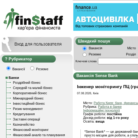
Швидкий пошу
Вакансія
Місто
Резюме
Розділ
Рубрикатор
Ключові слова
Вакансії
Резюме
Вакансія Sense Bank
Банки
Роздрібний бізнес
Інженер моніторингу ПЦ (гра
Середній та малий бізнес
Корпоративний бізнес
07.08.2026, Київ
Міжнародний бізнес
Місто:
Работа Киев: банк, финанс
Інвестиційний бізнес
Рубрика:
Работа в банке
Ризик-менеджмент
Інформаційні технології
Кредитування
Графік роботи:
постійна
Досвід роботи:
від 1-го року
Заставні операції
Освіта:
вища
Казначейство
Фінансовий моніторинг
*Sense Bank* — це державний банк
Фінансовий аналіз та планування
просто місцем для роботи, а спіл