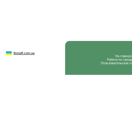
finstaff.com.ua
На главну
Работа по город
Пользовательское с