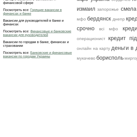
финансовой сфере
измаил
смела
запорожье
Посмотреть все:
Горящие вакансии в
финансах и банке
бердянск
кред
мфо
днепр
Вакансии для руководителей в банке и
финансах
срочно
кред
всі мфо
Посмотреть все:
Финансовые и банковские
вакансии для руководителей
кредит під
операционист
Вакансии по городам в банке, финансах и
страховании
деньги в 
онлайн на карту
Посмотреть все:
Банковские и финансовые
вакансии по городам Украины
борисполь
мукачево
мирго