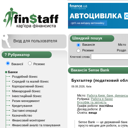
Швидкий пошу
Вакансія
Місто
Резюме
Розділ
Рубрикатор
Ключові слова
Вакансії
Резюме
Вакансія Sense Bank
Банки
Роздрібний бізнес
Бухгалтер (податковий облі
Середній та малий бізнес
Корпоративний бізнес
09.08.2026, Київ
Міжнародний бізнес
Місто:
Работа Киев: банк, финанс
Інвестиційний бізнес
Рубрика:
Работа в банке
Ризик-менеджмент
Бухоблік та звітність
Кредитування
Графік роботи:
постійна
Досвід роботи:
2
Заставні операції
Освіта:
вища
Казначейство
Фінансовий моніторинг
Sense Bank — це державний банк з
Фінансовий аналіз та планування
просто місцем для роботи, а спіл