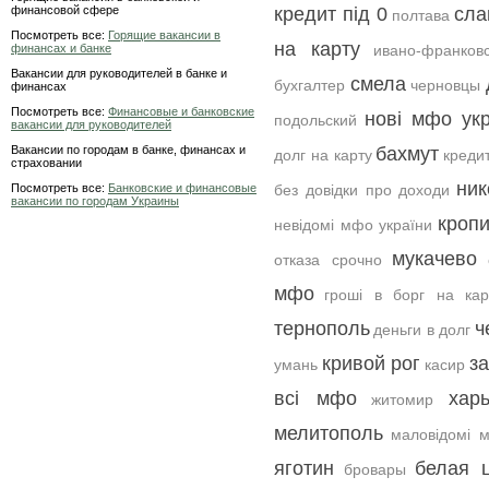
финансовой сфере
кредит під 0
сла
полтава
Посмотреть все:
Горящие вакансии в
на карту
финансах и банке
ивано-франков
Вакансии для руководителей в банке и
смела
бухгалтер
черновцы
финансах
Посмотреть все:
Финансовые и банковские
нові мфо укр
подольский
вакансии для руководителей
Вакансии по городам в банке, финансах и
бахмут
долг на карту
креди
страховании
ник
Посмотреть все:
Банковские и финансовые
без довідки про доходи
вакансии по городам Украины
кроп
невідомі мфо україни
мукачево
отказа срочно
мфо
гроші в борг на кар
тернополь
ч
деньги в долг
кривой рог
з
умань
касир
всі мфо
хар
житомир
мелитополь
маловідомі 
яготин
белая 
бровары