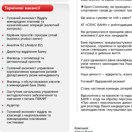
🌟Sport Community, які проводять
Термінові вакансії
спортивних танців до силових тр
Ще маєш сумніви чи тобі з нами?
Головний економіст Відділу
міжнародних платежів та
АТ «СЕНС БАНК» є роботодавцем, 
казначейських операцій (валютний
контроль)
Ми дотримуємося принципів рівнос
Керівник проєктів і програм (small
можливості для всіх кандидатів.
business product owner)
Банк підтримує працевлаштування
Аналітик Б2 (Analyst B2)
ветеранок, сприяючи їх професійн
також співпрацює з ветеранськими
Директор відділення Банку
інтеграції в цивільне життя.
Фахівець з оптимізації та
У разі однакового рівня кваліфіка
автоматизації проєктів
умов чинного законодавства Укра
ветеранці.
Головний економіст управління
корпоративних кредитних ризиків
Наші цінності — відкритість, взає
Департаменту ризик-менеджменту
Готовий? Відправляй резюме!
Фахівець з обслуговування клієнтів
в міжнародний банк (Київ)
Стань частиною команди, розкрий 
Заступник начальника управління
методологічного забезпечення та
Відгукуючись на вакансію та над
навчання з питань ПВК/ФТ
БАНК » згоду на обробку персонал
«Про захист персональних даних
Аудитор
для розгляду Вашої кандидатури 
законодавством і внутрішніми пр
Головний економіст відділу по
взаємодії з національними та
міжнародними платіжними
системами
Компанія:
Sense Bank