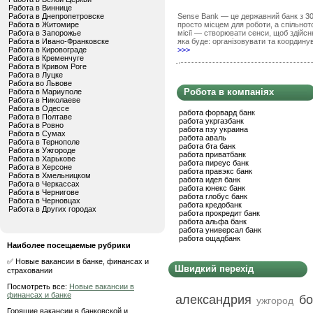
Работа в Виннице
Работа в Днепропетровске
Sense Bank — це державний банк з 30 
Работа в Житомире
просто місцем для роботи, а спільно
Работа в Запорожье
місії — створювати сенси, щоб здійсн
Работа в Ивано-Франковске
яка буде: організовувати та координ
Работа в Кировограде
>>>
Работа в Кременчуге
Работа в Кривом Роге
Работа в Луцке
Работа во Львове
Робота в компаніях
Работа в Мариуполе
Работа в Николаеве
Работа в Одессе
работа форвард банк
Работа в Полтаве
работа укргазбанк
Работа в Ровно
работа пзу украина
Работа в Сумах
работа аваль
Работа в Тернополе
работа бта банк
Работа в Ужгороде
работа приватбанк
Работа в Харькове
работа пиреус банк
Работа в Херсоне
работа правэкс банк
Работа в Хмельницком
работа идея банк
Работа в Черкассах
работа юнекс банк
Работа в Чернигове
работа глобус банк
Работа в Черновцах
работа кредобанк
Работа в Других городах
работа прокредит банк
работа альфа банк
работа универсал банк
работа ощадбанк
Наиболее посещаемые рубрики
✅ Новые вакансии в банке, финансах и
Швидкий перехід
страховании
Посмотреть все:
Новые вакансии в
финансах и банке
александрия
бо
ужгород
Горящие вакансии в банковской и