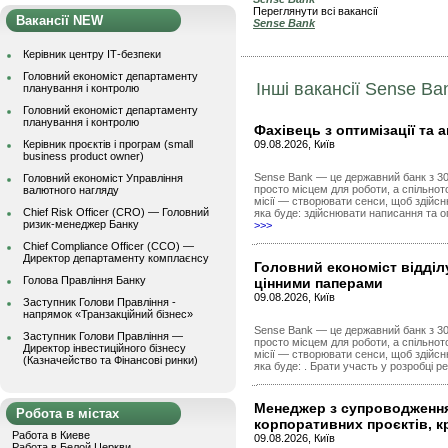
Переглянути всі вакансії
Вакансії NEW
Sense Bank
Керівник центру ІТ-безпеки
Головний економіст департаменту
Інші вакансії Sense Ba
планування і контролю
Головний економіст департаменту
планування і контролю
Фахівець з оптимізації та 
Керівник проєктів і програм (small
09.08.2026, Київ
business product owner)
Sense Bank — це державний банк з 30 
Головний економіст Управління
просто місцем для роботи, а спільно
валютного нагляду
місії — створювати сенси, щоб здійсн
Chief Risk Officer (CRO) — Головний
яка буде: здійснювати написання та о
ризик-менеджер Банку
>>>
Chief Compliance Officer (CCO) —
Директор департаменту комплаєнсу
Головний економіст відділ
Голова Правління Банку
цінними паперами
09.08.2026, Київ
Заступник Голови Правління -
напрямок «Транзакційний бізнес»
Sense Bank — це державний банк з 30 
Заступник Голови Правління —
просто місцем для роботи, а спільно
Директор інвестиційного бізнесу
місії — створювати сенси, щоб здійсн
(Казначейство та Фінансові ринки)
яка буде: . Брати участь у розробці ре
Менеджер з супроводженн
Робота в містах
корпоративних проєктів, к
Работа в Киеве
09.08.2026, Київ
Работа в Белой Церкви