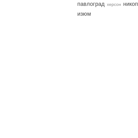
павлоград
нико
херсон
изюм