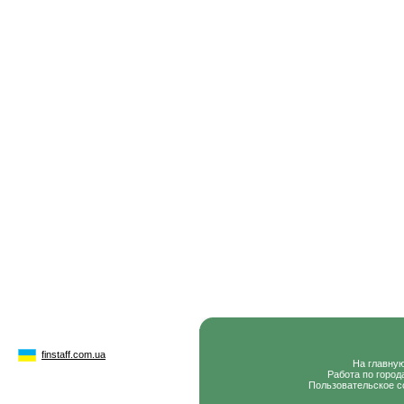
finstaff.com.ua
На главну
Работа по город
Пользовательское с