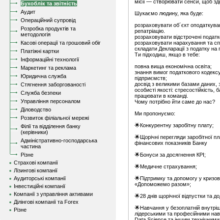
місії — створювати сенси, щоб зді
Бухоблік та звітність
Аудит
Шукаємо людину, яка буде:
Операційний супровід
розраховувати об´єкт оподаткува
Розробка продуктів та
репатріацію.
методологія
розраховувати відстрочені податк
Касові операції та грошовий обіг
розраховувати нарахування та сп
складати Декларації з податку на
Платіжні картки
Ти підходиш, якщо в тебе:
Інформаційні технології
повна вища економічна освіта;
Маркетинг та реклама
знання вимог податкового кодексу
Юридична служба
підприємств;
досвід з великими базами даних, 
Стягнення заборгованості
особисті якості: стресостійкість, б
Служба безпеки
працювати в команді.
Управління персоналом
Чому потрібно йти саме до нас?
Діловодство
Ми пропонуємо:
Розвиток філіальної мережі
🌟Конкурентну заробітну плату;
Філії та відділення банку
(керівники)
🌟Щорічні перегляди заробітної пл
Адміністративно-господарська
фінансових показників Банку
частина
Різне
🌟Бонуси за досягнення КРІ;
Страхові компанії
🌟Медичне страхування;
Лізингові компанії
Аудиторські компанії
🌟Підтримку та допомогу у кризов
«Допоможемо разом»;
Інвестиційні компанії
Компанії з управління активами
🌟28 днів щорічної відпустки та до
Ділінгові компанії та Forex
🌟Навчання у безоплатній внутрі
Різне
лідерськими та професійними на
Data Science та іншим технічними