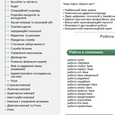
Бухоблік та звітність
Чому варто обрати нас?
Аудит
• Найбільший банк країни
Операційний супровід
• Новаторська діджитал-команда
Розробка продуктів та
• Лідер цифрових технологій у банківськ
методологія
• Широкі перспективи професійного зр
Касові операції та грошовий обіг
• Масштабні трансформаційні проєкти
• Можливості дистанційної роботи
Платіжні картки
• Конкурентний компенсаційний пакет
Інформаційні технології
Маркетинг та реклама
Робота 
Юридична служба
Стягнення заборгованості
Служба безпеки
Работа в компаниях
Управління персоналом
Діловодство
работа пумб
Розвиток філіальної мережі
работа сбербанк
Філії та відділення банку
работа глобус банк
(керівники)
работа пиреус банк
работа отп банк
Адміністративно-господарська
работа банк пивденный
частина
работа радабанк
Різне
работа ощадбанк
работа прокредит банк
Страхові компанії
работа юнекс банк
Лізингові компанії
работа правэкс банк
Аудиторські компанії
работа альфа банк
работа кредитмаркет
Інвестиційні компанії
работа укргазбанк
Компанії з управління активами
работа бта банк
Ділінгові компанії та Forex
работа приватбанк
Різне