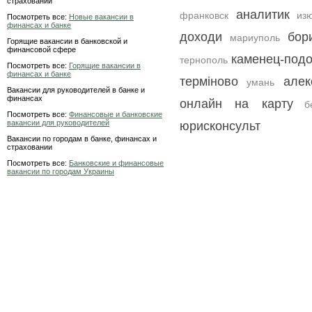
страховании
аналитик
франковск
из
Посмотреть все:
Новые вакансии в
финансах и банке
доходи
бор
мариуполь
Горящие вакансии в банковской и
финансовой сфере
каменец-подо
тернополь
Посмотреть все:
Горящие вакансии в
финансах и банке
терміново
алек
умань
Вакансии для руководителей в банке и
финансах
онлайн на карту
б
Посмотреть все:
Финансовые и банковские
вакансии для руководителей
юрисконсульт
Вакансии по городам в банке, финансах и
страховании
Посмотреть все:
Банковские и финансовые
вакансии по городам Украины