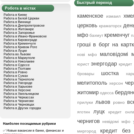
Быстрый переход
Робота в містах
Работа в Киеве
каменское
хме
измаил
Работа в Белой Церкви
Работа в Виннице
церковь
ден
краматорск
Работа в Днепропетровске
Работа в Житомире
Работа в Запорожье
мфо
кременчуг
бахмут
п
Работа в Ивано-Франковске
Работа в Кировограде
Работа в Кременчуге
гроші в борг на картк
Работа в Кривом Роге
Работа в Луцке
маловідомі 
нові мфо
Работа во Львове
Работа в Мариуполе
Работа в Николаеве
энергодар
юрист
кредит 
Работа в Одессе
Работа в Полтаве
Работа в Ровно
шостка
бровары
хар
Работа в Сумах
Работа в Тернополе
мелитополь
че
херсон
Работа в Ужгороде
Работа в Харькове
Работа в Херсоне
житомир
бердян
одесса
Работа в Хмельницком
Работа в Черкассах
Работа в Чернигове
львов
вс
прилуки
ровно
Работа в Черновцах
Работа в Других городах
луцк
яготин
кредит онл
чернигов
невідомі мфо 
Наиболее посещаемые рубрики
кредит без
✅ Новые вакансии в банке, финансах и
миргород