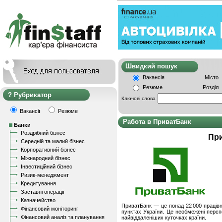
Швидкий пошу
Вакансія
Місто
Резюме
Розділ
Рубрикатор
Ключові слова
Вакансії
Резюме
Работа в ПриватБанк
Банки
Роздрібний бізнес
Пр
Середній та малий бізнес
Корпоративний бізнес
Міжнародний бізнес
Інвестиційний бізнес
Ризик-менеджмент
Кредитування
Заставні операції
Казначейство
ПриватБанк — це понад 22 000 працівни
Фінансовий моніторинг
пунктах України. Це необмежені персп
Фінансовий аналіз та планування
найвіддаленіших куточках країни.