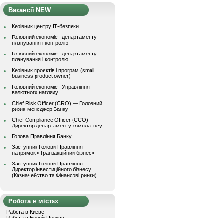
Вакансії NEW
Керівник центру ІТ-безпеки
Головний економіст департаменту
планування і контролю
Головний економіст департаменту
планування і контролю
Керівник проєктів і програм (small
business product owner)
Головний економіст Управління
валютного нагляду
Chief Risk Officer (CRO) — Головний
ризик-менеджер Банку
Chief Compliance Officer (CCO) —
Директор департаменту комплаєнсу
Голова Правління Банку
Заступник Голови Правління -
напрямок «Транзакційний бізнес»
Заступник Голови Правління —
Директор інвестиційного бізнесу
(Казначейство та Фінансові ринки)
Робота в містах
Работа в Киеве
Работа в Белой Церкви