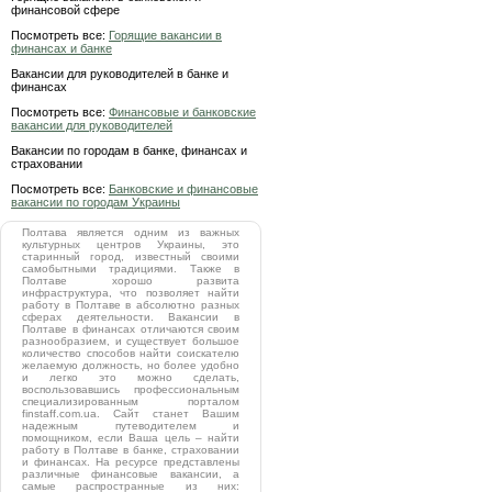
финансовой сфере
Посмотреть все:
Горящие вакансии в
финансах и банке
Вакансии для руководителей в банке и
финансах
Посмотреть все:
Финансовые и банковские
вакансии для руководителей
Вакансии по городам в банке, финансах и
страховании
Посмотреть все:
Банковские и финансовые
вакансии по городам Украины
Полтава является одним из важных
культурных центров Украины, это
старинный город, известный своими
самобытными традициями. Также в
Полтаве хорошо развита
инфраструктура, что позволяет найти
работу в Полтаве в абсолютно разных
сферах деятельности. Вакансии в
Полтаве в финансах отличаются своим
разнообразием, и существует большое
количество способов найти соискателю
желаемую должность, но более удобно
и легко это можно сделать,
воспользовавшись профессиональным
специализированным порталом
finstaff.com.ua. Сайт станет Вашим
надежным путеводителем и
помощником, если Ваша цель – найти
работу в Полтаве в банке, страховании
и финансах. На ресурсе представлены
различные финансовые вакансии, а
самые распространные из них: