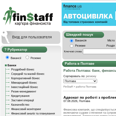
Швидкий пошу
Вакансія
Місто
Резюме
Розділ
Рубрикатор
Ключові слова
Вакансії
Резюме
Работа в Полтаве
Банки
Роздрібний бізнес
Работа Полтава: банк, финанс
Середній та малий бізнес
Сортировать по:
региону
Корпоративний бізнес
Міжнародний бізнес
FinStaff
> работа Полтава
Інвестиційний бізнес
Ризик-менеджмент
Кредитування
Адвокат по роботі з пробл
Заставні операції
07.08.2026, Полтава
Казначейство
Фінансовий моніторинг
Фінансова компанія, що спеціалізуєтьс
включаючи судове стягнення та супрові
Фінансовий аналіз та планування
провадження. Запрошуємо взяти участ