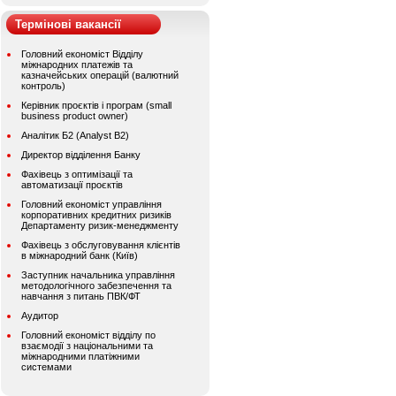
Термінові вакансії
Головний економіст Відділу
міжнародних платежів та
казначейських операцій (валютний
контроль)
Керівник проєктів і програм (small
business product owner)
Аналітик Б2 (Analyst B2)
Директор відділення Банку
Фахівець з оптимізації та
автоматизації проєктів
Головний економіст управління
корпоративних кредитних ризиків
Департаменту ризик-менеджменту
Фахівець з обслуговування клієнтів
в міжнародний банк (Київ)
Заступник начальника управління
методологічного забезпечення та
навчання з питань ПВК/ФТ
Аудитор
Головний економіст відділу по
взаємодії з національними та
міжнародними платіжними
системами