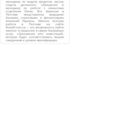
менеджер по выдаче кредитов, кассир
отдела денежного обращения и
менеджер по работе с клиентами
отделения банка. Все вакансии в
Полтаве представлены ведущими
банками, страховыми и финансовыми
компаний Украины. Именно поэтому
работа в Полтаве на сайте
finstaff.com.ua – это возможность найти
именно ту вакансию в сфере банковских
услуг, страхования или инвестиций,
которая будет соответствовать вашим
ожиданиям и уровню квалификации.