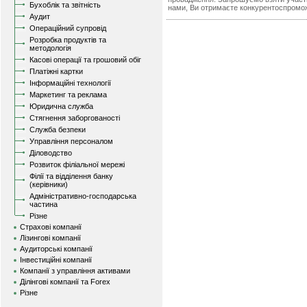
Бухоблік та звітність
нами, Ви отримаєте конкурентоспроможн
Аудит
Операційний супровід
Розробка продуктів та
методологія
Касові операції та грошовий обіг
Платіжні картки
Інформаційні технології
Маркетинг та реклама
Юридична служба
Стягнення заборгованості
Служба безпеки
Управління персоналом
Діловодство
Розвиток філіальної мережі
Філії та відділення банку
(керівники)
Адміністративно-господарська
частина
Різне
Страхові компанії
Лізингові компанії
Аудиторські компанії
Інвестиційні компанії
Компанії з управління активами
Ділінгові компанії та Forex
Різне