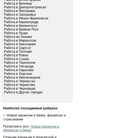
Работа в Виннице
Работа в Днепропетровске
Работа в Житомире
Работа в Запорожье
Работа в Ивано-Франковске
Работа в Кировограде
Работа в Кременчуге
Работа в Кривом Роге
Работа в Луцке
Работа во Львове
Работа в Мариуполе
Работа в Николаеве
Работа в Одессе
Работа в Полтаве
Работа в Ровно
Работа в Сумах
Работа в Тернополе
Работа в Ужгороде
Работа в Харькове
Работа в Херсоне
Работа в Хмельницком
Работа в Черкассах
Работа в Чернигове
Работа в Черновцах
Работа в Других городах
Наиболее посещаемые рубрики
✅ Новые вакансии в банке, финансах и
страховании
Посмотреть все:
Новые вакансии в
финансах и банке
Горящие вакансии в банковской и