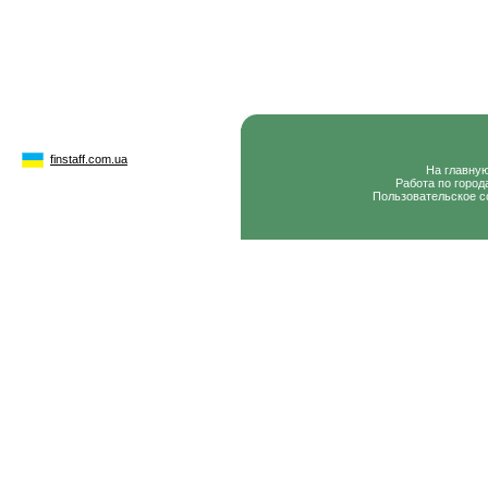
finstaff.com.ua
На главну
Работа по город
Пользовательское с