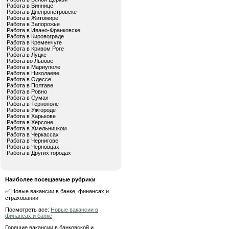
Работа в Виннице
Работа в Днепропетровске
Работа в Житомире
Работа в Запорожье
Работа в Ивано-Франковске
Работа в Кировограде
Работа в Кременчуге
Работа в Кривом Роге
Работа в Луцке
Работа во Львове
Работа в Мариуполе
Работа в Николаеве
Работа в Одессе
Работа в Полтаве
Работа в Ровно
Работа в Сумах
Работа в Тернополе
Работа в Ужгороде
Работа в Харькове
Работа в Херсоне
Работа в Хмельницком
Работа в Черкассах
Работа в Чернигове
Работа в Черновцах
Работа в Других городах
Наиболее посещаемые рубрики
✅ Новые вакансии в банке, финансах и
страховании
Посмотреть все:
Новые вакансии в
финансах и банке
Горящие вакансии в банковской и