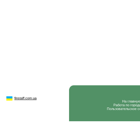
finstaff.com.ua
На главну
Работа по город
Пользовательское с