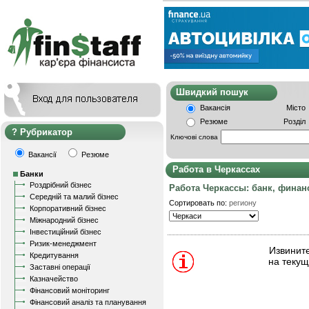
Швидкий пошу
Вакансія
Місто
Резюме
Розділ
Рубрикатор
Ключові слова
Вакансії
Резюме
Работа в Черкассах
Банки
Роздрібний бізнес
Работа Черкассы: банк, фина
Середній та малий бізнес
Сортировать по:
региону
Корпоративний бізнес
Міжнародний бізнес
Інвестиційний бізнес
Ризик-менеджмент
Извините
Кредитування
на текущ
Заставні операції
Казначейство
Фінансовий моніторинг
Фінансовий аналіз та планування