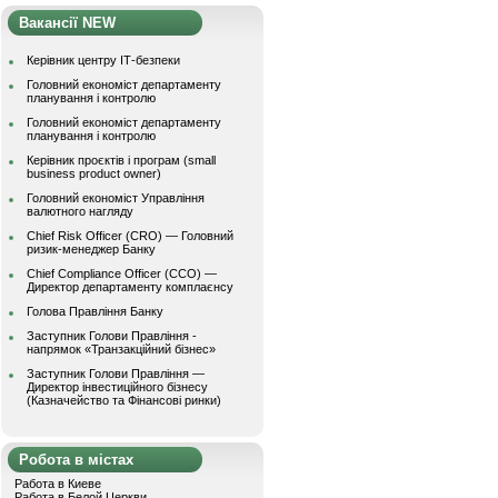
Вакансії NEW
Керівник центру ІТ-безпеки
Головний економіст департаменту
планування і контролю
Головний економіст департаменту
планування і контролю
Керівник проєктів і програм (small
business product owner)
Головний економіст Управління
валютного нагляду
Chief Risk Officer (CRO) — Головний
ризик-менеджер Банку
Chief Compliance Officer (CCO) —
Директор департаменту комплаєнсу
Голова Правління Банку
Заступник Голови Правління -
напрямок «Транзакційний бізнес»
Заступник Голови Правління —
Директор інвестиційного бізнесу
(Казначейство та Фінансові ринки)
Робота в містах
Работа в Киеве
Работа в Белой Церкви