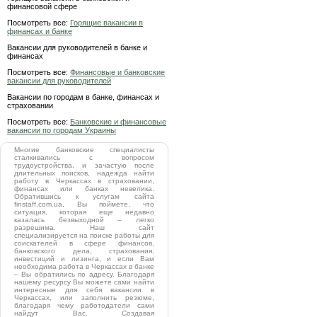
финансовой сфере
Посмотреть все:
Горящие вакансии в
финансах и банке
Вакансии для руководителей в банке и
финансах
Посмотреть все:
Финансовые и банковские
вакансии для руководителей
Вакансии по городам в банке, финансах и
страховании
Посмотреть все:
Банковские и финансовые
вакансии по городам Украины
Многие банковские специалисты
сталкивались с вопросом
трудоустройства, и зачастую после
длительных поисков, надежда найти
работу в Черкассах в страховании,
финансах или банках невелика.
Обратившись к услугам сайта
finstaff.com.ua, Вы поймете, что
ситуация, которая еще недавно
казалась безвыходной – легко
разрешима. Наш сайт
специализируется на поиске работы для
соискателей в сфере финансов,
банковского дела, страхования,
инвестиций и лизинга, и если Вам
необходима работа в Черкассах в банке
– Вы обратились по адресу. Благодаря
нашему ресурсу Вы можете сами найти
интересные для себя вакансии в
Черкассах, или заполнить резюме,
благодаря чему работодатели сами
найдут Вас. Создавая