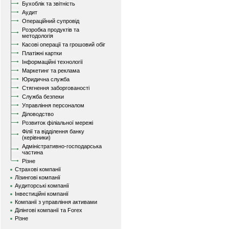
Бухоблік та звітність
Аудит
Операційний супровід
Розробка продуктів та
методологія
Касові операції та грошовий обіг
Платіжні картки
Інформаційні технології
Маркетинг та реклама
Юридична служба
Стягнення заборгованості
Служба безпеки
Управління персоналом
Діловодство
Розвиток філіальної мережі
Філії та відділення банку
(керівники)
Адміністративно-господарська
частина
Різне
Страхові компанії
Лізингові компанії
Аудиторські компанії
Інвестиційні компанії
Компанії з управління активами
Ділінгові компанії та Forex
Різне