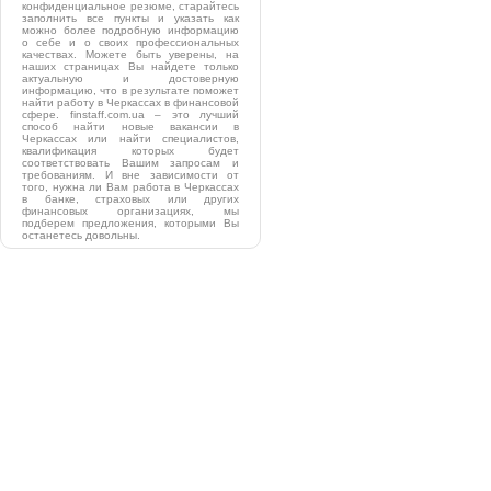
конфиденциальное резюме, старайтесь
заполнить все пункты и указать как
можно более подробную информацию
о себе и о своих профессиональных
качествах. Можете быть уверены, на
наших страницах Вы найдете только
актуальную и достоверную
информацию, что в результате поможет
найти работу в Черкассах в финансовой
сфере. finstaff.com.ua – это лучший
способ найти новые вакансии в
Черкассах или найти специалистов,
квалификация которых будет
соответствовать Вашим запросам и
требованиям. И вне зависимости от
того, нужна ли Вам работа в Черкассах
в банке, страховых или других
финансовых организациях, мы
подберем предложения, которыми Вы
останетесь довольны.