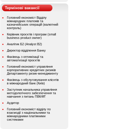
Термінові вакансії
Головний економіст Відділу
міжнародних платежів та
казначейських операцій (валютний
контроль)
Керівник проєктів і програм (small
business product owner)
Аналітик Б2 (Analyst B2)
Директор відділення Банку
Фахівець з оптимізації та
автоматизації проєктів
Головний економіст управління
корпоративних кредитних ризиків
Департаменту ризик-менеджменту
Фахівець з обслуговування клієнтів
в міжнародний банк (Київ)
Заступник начальника управління
методологічного забезпечення та
навчання з питань ПВК/ФТ
Аудитор
Головний економіст відділу по
взаємодії з національними та
міжнародними платіжними
системами