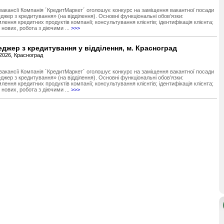
вакансії Компанія ´КредитМаркет´ оголошує конкурс на заміщення вакантної посади
жер з кредитування» (на відділення). Основні функціональні обов’язки:
ення кредитних продуктів компанії; консультування клієнтів; ідентифікація клієнта;
нових, робота з діючими ...
>>>
джер з кредитування у відділення, м. Красноград
.2026, Красноград
вакансії Компанія ´КредитМаркет´ оголошує конкурс на заміщення вакантної посади
жер з кредитування» (на відділення). Основні функціональні обов’язки:
ення кредитних продуктів компанії; консультування клієнтів; ідентифікація клієнта;
нових, робота з діючими ...
>>>