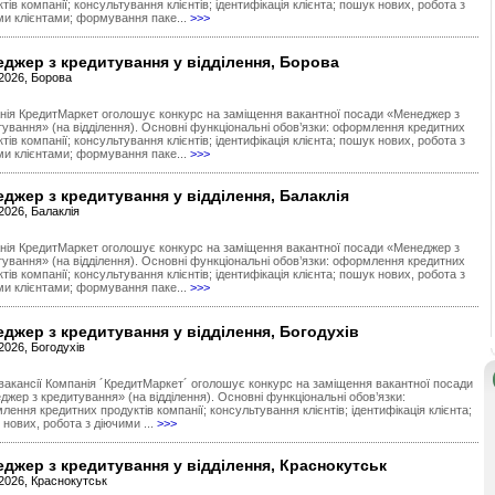
тів компанії; консультування клієнтів; ідентифікація клієнта; пошук нових, робота з
ми клієнтами; формування паке...
>>>
джер з кредитування у відділення, Борова
.2026, Борова
нія КредитМаркет оголошує конкурс на заміщення вакантної посади «Менеджер з
тування» (на відділення). Основні функціональні обов’язки: оформлення кредитних
тів компанії; консультування клієнтів; ідентифікація клієнта; пошук нових, робота з
ми клієнтами; формування паке...
>>>
джер з кредитування у відділення, Балаклія
2026, Балаклія
нія КредитМаркет оголошує конкурс на заміщення вакантної посади «Менеджер з
тування» (на відділення). Основні функціональні обов’язки: оформлення кредитних
тів компанії; консультування клієнтів; ідентифікація клієнта; пошук нових, робота з
ми клієнтами; формування паке...
>>>
джер з кредитування у відділення, Богодухів
2026, Богодухів
вакансії Компанія ´КредитМаркет´ оголошує конкурс на заміщення вакантної посади
жер з кредитування» (на відділення). Основні функціональні обов’язки:
ення кредитних продуктів компанії; консультування клієнтів; ідентифікація клієнта;
нових, робота з діючими ...
>>>
джер з кредитування у відділення, Краснокутськ
.2026, Краснокутськ