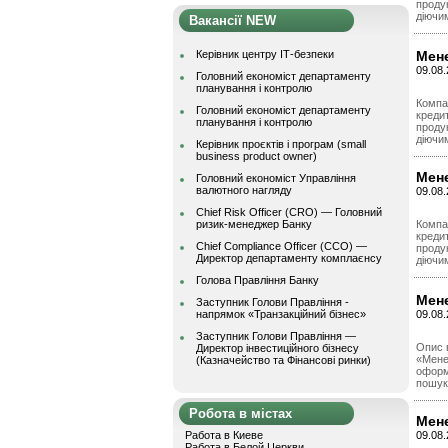
продук
діючи
Вакансії NEW
Керівник центру ІТ-безпеки
Мене
09.08
Головний економіст департаменту
планування і контролю
Компа
Головний економіст департаменту
креди
планування і контролю
продук
діючи
Керівник проєктів і програм (small
business product owner)
Мене
Головний економіст Управління
валютного нагляду
09.08.
Chief Risk Officer (CRO) — Головний
ризик-менеджер Банку
Компа
креди
Chief Compliance Officer (CCO) —
продук
Директор департаменту комплаєнсу
діючи
Голова Правління Банку
Мене
Заступник Голови Правління -
напрямок «Транзакційний бізнес»
09.08.
Заступник Голови Правління —
Опис 
Директор інвестиційного бізнесу
«Менед
(Казначейство та Фінансові ринки)
оформл
пошук 
Робота в містах
Мене
Работа в Киеве
09.08
Работа в Белой Церкви