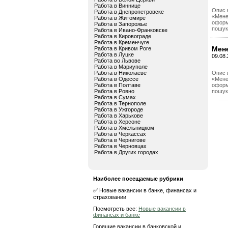
Работа в Виннице
Опис 
Работа в Днепропетровске
«Менед
Работа в Житомире
оформл
Работа в Запорожье
пошук 
Работа в Ивано-Франковске
Работа в Кировограде
Работа в Кременчуге
Мене
Работа в Кривом Роге
Работа в Луцке
09.08
Работа во Львове
Работа в Мариуполе
Работа в Николаеве
Опис 
Работа в Одессе
«Менед
Работа в Полтаве
оформл
Работа в Ровно
пошук 
Работа в Сумах
Работа в Тернополе
Работа в Ужгороде
Работа в Харькове
Работа в Херсоне
Работа в Хмельницком
Работа в Черкассах
Работа в Чернигове
Работа в Черновцах
Работа в Других городах
Наиболее посещаемые рубрики
✅ Новые вакансии в банке, финансах и
страховании
Посмотреть все:
Новые вакансии в
финансах и банке
Горящие вакансии в банковской и