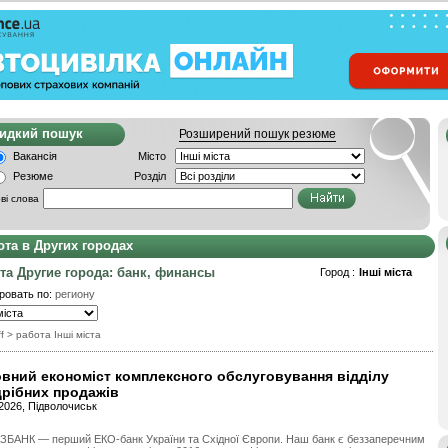
видкий пошук
Розширений пошук резюме
Вакансія
Місто
Резюме
Розділ
ві слова
ота в Других городах
та Другие города: банк, финансы
Город :
Інші міста
ровать по:
региону
f
> работа Інші міста
вний економіст комплексного обслуговування відділу
рібних продажів
.2026, Підволочиськ
ЗБАНК — перший ЕКО-банк України та Східної Європи. Наш банк є беззаперечним