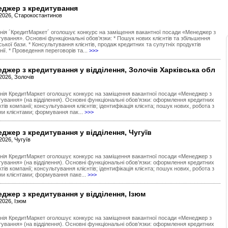
еджер з кредитування
.2026, Старокостантинов
нія ´КредитМаркет´ оголошує конкурс на заміщення вакантної посади «Менеджер з
ування». Основні функціональні обов’язки: * Пошук нових клієнтів та збільшення
ської бази. * Консультування клієнтів, продаж кредитних та супутніх продуктів
ії. * Проведення переговорів та...
>>>
джер з кредитування у відділення, Золочів Харківська обл
2026, Золочів
нія КредитМаркет оголошує конкурс на заміщення вакантної посади «Менеджер з
тування» (на відділення). Основні функціональні обов’язки: оформлення кредитних
тів компанії; консультування клієнтів; ідентифікація клієнта; пошук нових, робота з
ми клієнтами; формування пак...
>>>
джер з кредитування у відділення, Чугуїв
2026, Чугуїв
нія КредитМаркет оголошує конкурс на заміщення вакантної посади «Менеджер з
тування» (на відділення). Основні функціональні обов’язки: оформлення кредитних
тів компанії; консультування клієнтів; ідентифікація клієнта; пошук нових, робота з
ми клієнтами; формування паке...
>>>
джер з кредитування у відділення, Ізюм
2026, Ізюм
нія КредитМаркет оголошує конкурс на заміщення вакантної посади «Менеджер з
тування» (на відділення). Основні функціональні обов’язки: оформлення кредитних