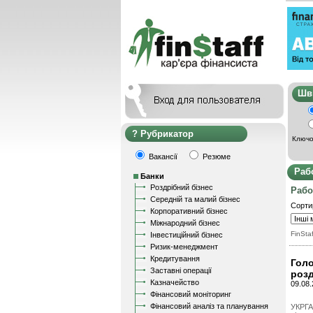
Ш
Рубрикатор
Ключо
Вакансії
Резюме
Раб
Банки
Роздрібний бізнес
Рабо
Середній та малий бізнес
Сорти
Корпоративний бізнес
Міжнародний бізнес
FinStaf
Інвестиційний бізнес
Ризик-менеджмент
Кредитування
Голо
Заставні операції
розд
Казначейство
09.08
Фінансовий моніторинг
Фінансовий аналіз та планування
УКРГА