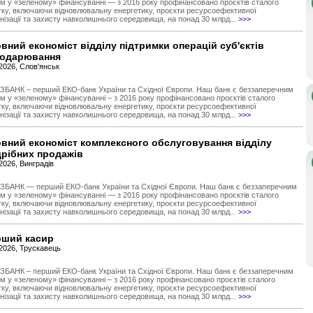
ом у «зеленому» фінансуванні — з 2016 року профінансовано проєктів сталого
тку, включаючи відновлювальну енергетику, проєкти ресурсоефективної
нізації та захисту навколишнього середовища, на понад 30 млрд...
>>>
вний економіст відділу підтримки операцій суб'єктів
подарювання
2026, Слов'янськ
ЗБАНК – перший ЕКО-банк України та Східної Європи. Наш банк є беззаперечним
ом у «зеленому» фінансуванні – з 2016 року профінансовано проєктів сталого
тку, включаючи відновлювальну енергетику, проєкти ресурсоефективної
нізації та захисту навколишнього середовища, на понад 30 млрд...
>>>
вний економіст комплексного обслуговування відділу
рібних продажів
2026, Винградів
ЗБАНК — перший ЕКО-банк України та Східної Європи. Наш банк є беззаперечним
ом у «зеленому» фінансуванні — з 2016 року профінансовано проєктів сталого
тку, включаючи відновлювальну енергетику, проєкти ресурсоефективної
нізації та захисту навколишнього середовища, на понад 30 млрд...
>>>
рший касир
.2026, Трускавець
ЗБАНК – перший ЕКО-банк України та Східної Європи. Наш банк є беззаперечним
ом у «зеленому» фінансуванні – з 2016 року профінансовано проєктів сталого
тку, включаючи відновлювальну енергетику, проєкти ресурсоефективної
нізації та захисту навколишнього середовища, на понад 30 млрд...
>>>