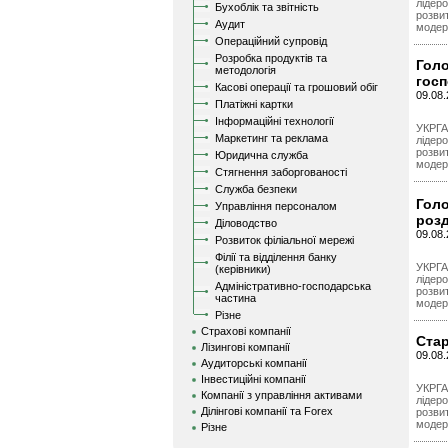
лідер
Бухоблік та звітність
розви
Аудит
модер
Операційний супровід
Розробка продуктів та
Голо
методологія
гос
Касові операції та грошовий обіг
09.08.
Платіжні картки
Інформаційні технології
УКРГА
Маркетинг та реклама
лідер
розви
Юридична служба
модер
Стягнення заборгованості
Служба безпеки
Голо
Управління персоналом
розд
Діловодство
09.08.
Розвиток філіальної мережі
Філії та відділення банку
УКРГА
(керівники)
лідер
Адміністративно-господарська
розви
частина
модер
Різне
Страхові компанії
Ста
Лізингові компанії
09.08
Аудиторські компанії
Інвестиційні компанії
УКРГА
Компанії з управління активами
лідер
Ділінгові компанії та Forex
розви
модер
Різне