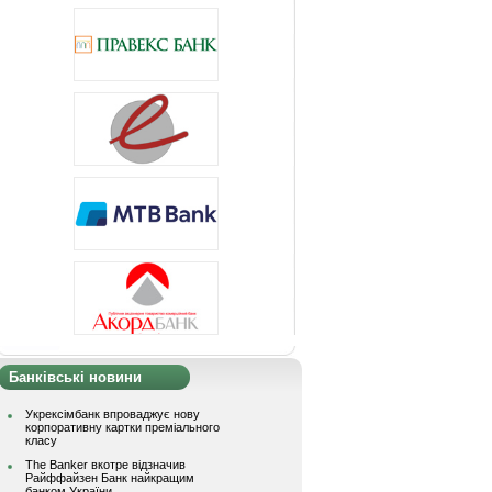
Банківські новини
Укрексімбанк впроваджує нову
корпоративну картки преміального
класу
The Banker вкотре відзначив
Райффайзен Банк найкращим
банком України