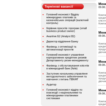
Мен
Термінові вакансії
09.08
Головний економіст Відділу
Компа
міжнародних платежів та
кредит
казначейських операцій (валютний
клієнт
контроль)
Компан
Керівник проєктів і програм (small
business product owner)
Мене
09.08.
Аналітик Б2 (Analyst B2)
Директор відділення Банку
Компа
креди
Фахівець з оптимізації та
продук
автоматизації проєктів
діючи
Головний економіст управління
корпоративних кредитних ризиків
Департаменту ризик-менеджменту
Мене
09.08.
Фахівець з обслуговування клієнтів
в міжнародний банк (Київ)
Компа
Заступник начальника управління
креди
методологічного забезпечення та
продук
навчання з питань ПВК/ФТ
діючи
Аудитор
Головний економіст відділу по
Мене
взаємодії з національними та
09.08.
міжнародними платіжними
системами
Компа
креди