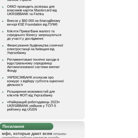
ОККО проводить розіграш для
власників карток Mastercard від
UKRSIBBANK та Fishka
Внесок у $60 000 на благодійному
вечорі KSE Foundation від ПУМб
Клієнти ПриватБанк малого та
середнього бізнесу запрошуються
до участі у дослідженні
Фінансування будівництва сонячної
електростанції на Київщині від
Укргазбанку
Регламентовані технічні заходи в
індустріальному середовищі
Автоматизованої системи виплат
Фонду
УКРЕКСІМБАНК оголосив про
конкурс з відбору суб’єкта оціночної
діяльності
Розширення можливостей для
клієнтів ФОП від Укргазбанку
«Найкращий роботодавець 2023»
UKRSIBBANK увійшов у ТОП-5
рейтингу від UGEN
Посилання
мфо, которые дают всем
отзывы
спортбанк
рейтинг кредитов онлайн