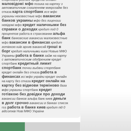
маловідомі мфо
позика на картку з
автоматичним схваленням
микрозайм без
карта спортбанк
отказа
все мфо
вакансии
украины
неизвестные мфо
банков украины
мфо без лицензии
кредит наличными без
невідомі мфо
справки о доходах
кредит под 0
альфа
процентов
работа в страховании
банк
банковские вакансии
малоизвестные
вакансии в финансах
мфо
кредит
гроші в
готівкою київ
архив вакансий
борг
кредит наличными киев
Новые МФО
работа в банке
Украины
займ на карту
с автоматическим одобрением
кредит
кредитный лимит
спортбанк
спортбанк
точки выдачи спортбанк
работа в
кредит онлайн без отказа
финансах
всі мфо україни
кредит онлайн
кредит онлайн на
на карту без отказа
картку без відмови терміново
база
кредит
мфо украины
спортбанк
готівкою без довідки про доходи
деньги
вакансии банков
альфа банк киев
в долг срочно
вакансии в банках
список
работа в банке киев
rss
кредит під 0
відсотків
Нові МФО України