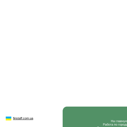
finstaff.com.ua
На главну
Работа по город