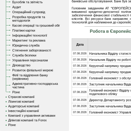
банківське обслуговування. Банк був за
Бухоблік та звітність
Аудит
Головним завданням АТ "ЄВРОПЕЙ
виваженої кредитно-депозитної політ
Операційний супровід
забезпечення фінансової стабільності
Розробка продуктів та
клієнтів. Всі ресурси банк направляє 
методологія
технологій для наближення до європейс
Касові операції та грошовий обіг
Платіжні картки
Робота в Європей
Інформаційні технології
Маркетинг та реклама
Дата
Юридична служба
Стягнення заборгованості
Начальника Відділу статисти
07.08.2026
Служба безпеки
Начальник Відділу по робот
07.08.2026
Управління персоналом
Діловодство
Керуючий напрямку продажів
07.08.2026
Розвиток філіальної мережі
Керуючий напрямку продажів
07.08.2026
Філії та відділення банку
Головний економіст з обслу
07.08.2026
(керівники)
Адміністративно-господарська
Заступник начальника Відді
07.08.2026
частина
Головний економіст Відділу
Різне
07.08.2026
податкового обліку
Страхові компанії
Директор Департаменту розви
07.08.2026
Лізингові компанії
Аудиторські компанії
Заступник начальника Відді
07.08.2026
Інвестиційні компанії
Головний економіст Управл
07.08.2026
Компанії з управління активами
Ділінгові компанії та Forex
Різне