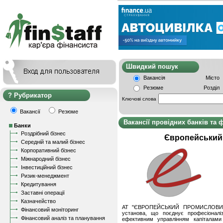
Швидкий пошу
Вакансія
Місто
Резюме
Розділ
Рубрикатор
Ключові слова
Вакансії
Резюме
Вакансії провідних банків та 
Банки
Роздрібний бізнес
Європейський
Середній та малий бізнес
Корпоративний бізнес
Міжнародний бізнес
Інвестиційний бізнес
Ризик-менеджмент
Кредитування
Заставні операції
Казначейство
АТ "ЄВРОПЕЙСЬКИЙ ПРОМИСЛОВИЙ Б
Фінансовий моніторинг
установа, що поєднує професіоналізм
Фінансовий аналіз та планування
ефективним управлінням капіталами 