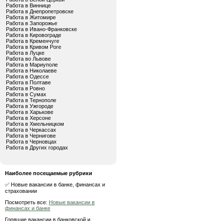
Работа в Виннице
Работа в Днепропетровске
Работа в Житомире
Работа в Запорожье
Работа в Ивано-Франковске
Работа в Кировограде
Работа в Кременчуге
Работа в Кривом Роге
Работа в Луцке
Работа во Львове
Работа в Мариуполе
Работа в Николаеве
Работа в Одессе
Работа в Полтаве
Работа в Ровно
Работа в Сумах
Работа в Тернополе
Работа в Ужгороде
Работа в Харькове
Работа в Херсоне
Работа в Хмельницком
Работа в Черкассах
Работа в Чернигове
Работа в Черновцах
Работа в Других городах
Наиболее посещаемые рубрики
✅ Новые вакансии в банке, финансах и
страховании
Посмотреть все:
Новые вакансии в
финансах и банке
Горящие вакансии в банковской и