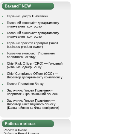
Вакансії NEW
Керівник центру ІТ-безпеки
Головний економіст департаменту
планування і контролю
Головний економіст департаменту
планування і контролю
Керівник проєктів і програм (small
business product owner)
Головний економіст Управління
валютного нагляду
Chief Risk Officer (CRO) — Головний
ризик-менеджер Банку
Chief Compliance Officer (CCO) —
Директор департаменту комплаєнсу
Голова Правління Банку
Заступник Голови Правління -
напрямок «Транзакційний бізнес»
Заступник Голови Правління —
Директор інвестиційного бізнесу
(Казначейство та Фінансові ринки)
Робота в містах
Работа в Киеве
Работа в Белой Церкви