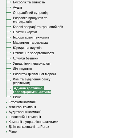
Бухоблік та звітність
Аудит
Операційний супровід
Розробка продуктів та
методологія
Касові операції та грошовий обіг
Платіжні картки
Інформаційні технології
Маркетинг та реклама
Юридична служба
Стягнення заборгованості
Служба безпеки
Управління персоналом
Діловодство
Розвиток філіальної мережі
Філії та відділення банку
(керівники)
Адміністративно-
господарська частина
Різне
Страхові компанії
Лізингові компанії
Аудиторські компанії
Інвестиційні компанії
Компанії з управління активами
Ділінгові компанії та Forex
Різне