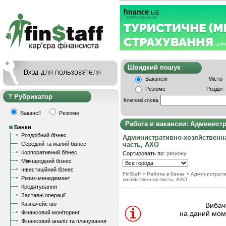
Швидкий пошу
Вакансія
Місто
Резюме
Розділ
Рубрикатор
Ключові слова
Вакансії
Резюме
Работа и вакансии: Админист
Банки
Роздрібний бізнес
Административно-хозяйственн
Середній та малий бізнес
часть, АХО
Корпоративний бізнес
Сортировать по:
региону
Міжнародний бізнес
Інвестиційний бізнес
FinStaff
>
Работа в банке
>
Администрати
Ризик-менеджмент
хозяйственная часть, АХО
Кредитування
Заставні операції
Казначейство
Вибачт
Фінансовий моніторинг
на даний моме
Фінансовий аналіз та планування