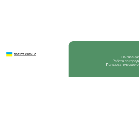
finstaff.com.ua
На главну
Работа по город
Пользовательское с