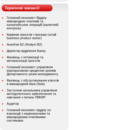
Термінові вакансії
Головний економіст Відділу
міжнародних платежів та
казначейських операцій (валютний
контроль)
Керівник проєктів і програм (small
business product owner)
Аналітик Б2 (Analyst B2)
Директор відділення Банку
Фахівець з оптимізації та
автоматизації проєктів
Головний економіст управління
корпоративних кредитних ризиків
Департаменту ризик-менеджменту
Фахівець з обслуговування клієнтів
в міжнародний банк (Київ)
Заступник начальника управління
методологічного забезпечення та
навчання з питань ПВК/ФТ
Аудитор
Головний економіст відділу по
взаємодії з національними та
міжнародними платіжними
системами