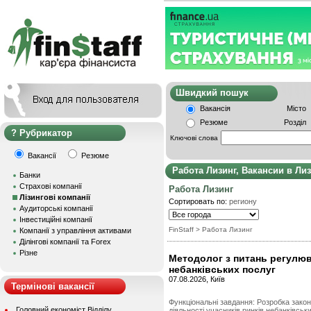
Швидкий пошу
Вакансія
Місто
Резюме
Розділ
Рубрикатор
Ключові слова
Вакансії
Резюме
Работа Лизинг, Вакансии в Ли
Банки
Страхові компанії
Работа Лизинг
Лізингові компанії
Сортировать по:
региону
Аудиторські компанії
Інвестиційні компанії
FinStaff
>
Работа Лизинг
Компанії з управління активами
Ділінгові компанії та Forex
Різне
Методолог з питань регулюв
небанківських послуг
07.08.2026, Київ
Термінові вакансії
Функціональні завдання: Розробка зако
Головний економіст Відділу
діяльності учасників ринків небанківсь