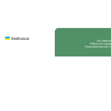
finstaff.com.ua
На главну
Работа по город
Пользовательское с