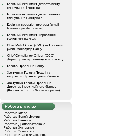
Головний економіст департаменту
планування і контролю
Головний економіст департаменту
планування і контролю
Керівник проєктів і програм (small
business product owner)
Головний економіст Управління
валютного нагляду
Chief Risk Officer (CRO) — Головний
ризик-менеджер Банку
Chief Compliance Officer (CCO) —
Директор департаменту комплаєнсу
Голова Правління Банку
Заступник Голови Правління -
напрямок «Транзакційний бізнес»
Заступник Голови Правління —
Директор інвестиційного бізнесу
(Казначейство та Фінансові ринки)
Робота в містах
Работа в Киеве
Работа в Белой Церкви
Работа в Виннице
Работа в Днепропетровске
Работа в Житомире
Работа в Запорожье
Работа в Ивано-Франковске