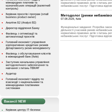
міжнародних платежів та
нормативно-правових актів з питань рег
казначейських операцій (валютний
небанківських послуг: Підготовка відпов
контроль)
Керівник проєктів і програм (small
Методолог (ринки небанківс
business product owner)
07.08.2026, Київ
Аналітик Б2 (Analyst B2)
Функціональні завдання: Розробка зако
Директор відділення Банку
діяльності учасників ринків небанківсь
нормативно-правових актів з питань рег
Фахівець з оптимізації та
небанківських послуг: Підготовка відпов
автоматизації проєктів
Головний економіст управління
корпоративних кредитних ризиків
Департаменту ризик-менеджменту
Фахівець з обслуговування клієнтів
в міжнародний банк (Київ)
Заступник начальника управління
методологічного забезпечення та
навчання з питань ПВК/ФТ
Аудитор
Головний економіст відділу по
взаємодії з національними та
міжнародними платіжними
системами
Вакансії NEW
Керівник центру ІТ-безпеки