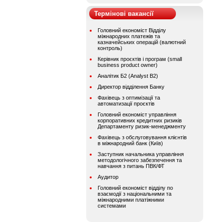
Термінові вакансії
Головний економіст Відділу
міжнародних платежів та
казначейських операцій (валютний
контроль)
Керівник проєктів і програм (small
business product owner)
Аналітик Б2 (Analyst B2)
Директор відділення Банку
Фахівець з оптимізації та
автоматизації проєктів
Головний економіст управління
корпоративних кредитних ризиків
Департаменту ризик-менеджменту
Фахівець з обслуговування клієнтів
в міжнародний банк (Київ)
Заступник начальника управління
методологічного забезпечення та
навчання з питань ПВК/ФТ
Аудитор
Головний економіст відділу по
взаємодії з національними та
міжнародними платіжними
системами