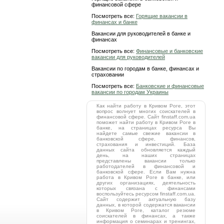
финансовой сфере
Посмотреть все:
Горящие вакансии в
финансах и банке
Вакансии для руководителей в банке и
финансах
Посмотреть все:
Финансовые и банковские
вакансии для руководителей
Вакансии по городам в банке, финансах и
страховании
Посмотреть все:
Банковские и финансовые
вакансии по городам Украины
Как найти работу в Кривом Роге, этот
вопрос волнует многих соискателей в
финансовой сфере. Сайт finstaff.com.ua
поможет найти работу в Кривом Роге в
банке, на страницах ресурса Вы
найдете самые свежие вакансии в
банковской сфере, финансов,
страхования и инвестиций. База
данных сайта обновляется каждый
день, на наших страницах
представлены вакансии только
работодателей в финансовой и
банковской сфере. Если Вам нужна
работа в Кривом Роге в банке, или
других организациях, деятельность
которых связана с финансами
воспользуйтесь ресурсом finstaff.com.ua.
Сайт содержит актуальную базу
данных, в которой содержатся вакансии
в Кривом Роге, каталог резюме
соискателей в финансах, а также
информация о семинарах и тренингах,