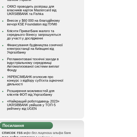
ОККО проводить розіграш для
власників карток Mastercard від
UKRSIBBANK та Fishka
Внесок у $60 000 на благодійному
вечорі KSE Foundation від ПУМб
Клієнти ПриватБанк малого та
середнього бізнесу запрошуються
до участі у дослідженні
Фінансування будівництва сонячної
електростанції на Київщині від
Укргазбанку
Регламентовані технічні заходи в
індустріальному середовищі
Автоматизованої системи виплат
Фонду
УКРЕКСІМБАНК оголосив про
конкурс з відбору суб’єкта оціночної
діяльності
Розширення можливостей для
клієнтів ФОП від Укргазбанку
«Найкращий роботодавець 2023»
UKRSIBBANK увійшов у ТОП-5
рейтингу від UGEN
Посилання
список rss
мфо без лицензии
альфа банк