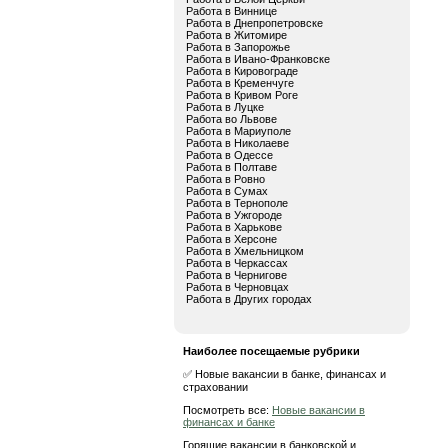
Работа в Виннице
Работа в Днепропетровске
Работа в Житомире
Работа в Запорожье
Работа в Ивано-Франковске
Работа в Кировограде
Работа в Кременчуге
Работа в Кривом Роге
Работа в Луцке
Работа во Львове
Работа в Мариуполе
Работа в Николаеве
Работа в Одессе
Работа в Полтаве
Работа в Ровно
Работа в Сумах
Работа в Тернополе
Работа в Ужгороде
Работа в Харькове
Работа в Херсоне
Работа в Хмельницком
Работа в Черкассах
Работа в Чернигове
Работа в Черновцах
Работа в Других городах
Наиболее посещаемые рубрики
✅ Новые вакансии в банке, финансах и
страховании
Посмотреть все:
Новые вакансии в
финансах и банке
Горящие вакансии в банковской и