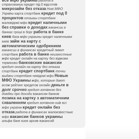
все мфо украины
работа в
страховании
кредит під 0 відсотків
микрозайм без отказа
Нові МФО
кредит под 0
України
карта спортбанк
процентов
отзывы спортбанк
кредит наличными
маловідомі мфо
без справки о доходах
вакансии в
работа в банке
банках
гроші в борг
киев
база мфо украины
кредит наличными
займ на карту с
киев
автоматическим одобрением
вакансии в финансах
кредитный лимит
работа в банке
спортбанк
неизвестные
мфо
кредит онлайн на картку без відмови
банковские вакансии
терміново
кредит онлайн на карту без отказа
кредит спортбанк
спортбанк
точки
Новые
выдачи спортбанк
невідомі мфо
МФО Украины
мфо, которые дают
деньги в
всем
рейтинг кредитов онлайн
долг срочно
кредит готівкою без
довідки про доходи
вакансии банков
позика на картку з автоматичним
схваленням
кредит готівкою київ
всі
кредит онлайн без
мфо україни
отказа
работа в финансах
малоизвестные
вакансии банков украины
мфо
альфа банк киев
архив вакансий