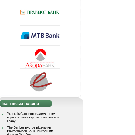
Банківські новини
Укрексімбанк впроваджує нову
корпоративну картки преміального
класу
The Banker вкотре відзначив
Райффайзен Банк найкращим
банком України