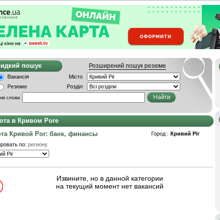
видкий пошук
Розширений пошук резюме
Вакансія
Місто
Резюме
Розділ
ві слова
ота в Кривом Роге
та Кривой Рог: банк, финансы
Город :
Кривий Ріг
ровать по:
региону
Извините, но в данной категории
на текущий момент нет вакансий