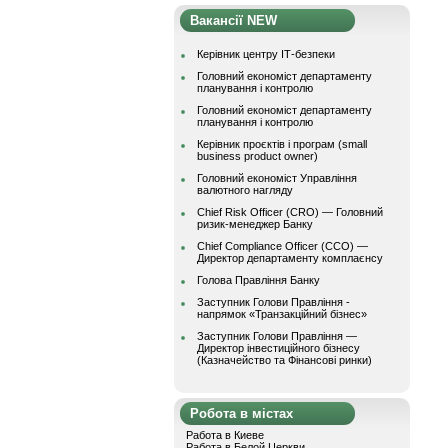
Вакансії NEW
Керівник центру ІТ-безпеки
Головний економіст департаменту
планування і контролю
Головний економіст департаменту
планування і контролю
Керівник проєктів і програм (small
business product owner)
Головний економіст Управління
валютного нагляду
Chief Risk Officer (CRO) — Головний
ризик-менеджер Банку
Chief Compliance Officer (CCO) —
Директор департаменту комплаєнсу
Голова Правління Банку
Заступник Голови Правління -
напрямок «Транзакційний бізнес»
Заступник Голови Правління —
Директор інвестиційного бізнесу
(Казначейство та Фінансові ринки)
Робота в містах
Работа в Киеве
Работа в Белой Церкви