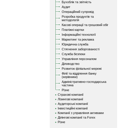
Бухоблік та звітність
Аудит
Операційний супровід
Розробка продуктів та
методологія
Касові операції та грошовий обіг
Платіжні картки
Інформаційні технології
Маркетинг та реклама
Юридична служба
Стягнення заборгованості
Служба безпеки
Управління персоналом
Діловодство
Розвиток філіальної мережі
Філії та відділення банку
(керівники)
Адміністративно-господарська
частина
Різне
Страхові компанії
Лізингові компанії
Аудиторські компанії
Інвестиційні компанії
Компанії з управління активами
Ділінгові компанії та Forex
Різне