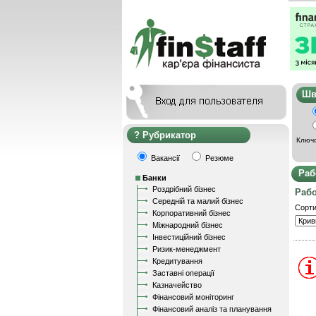
Ш
Рубрикатор
Ключо
Вакансії
Резюме
Раб
Банки
Роздрібний бізнес
Рабо
Середній та малий бізнес
Сорти
Корпоративний бізнес
Міжнародний бізнес
Інвестиційний бізнес
Ризик-менеджмент
Кредитування
Заставні операції
Казначейство
Фінансовий моніторинг
Фінансовий аналіз та планування