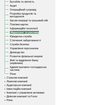
Бухоблік та звітність
Аудит
Операційний супровід
Розробка продуктів та
методологія
Касові операції та грошовий обіг
Платіжні картки
Інформаційні технології
Маркетинг та реклама
Юридична служба
Стягнення заборгованості
Служба безпеки
Управління персоналом
Діловодство
Розвиток філіальної мережі
Філії та відділення банку
(керівники)
Адміністративно-господарська
частина
Різне
Страхові компанії
Лізингові компанії
Аудиторські компанії
Інвестиційні компанії
Компанії з управління активами
Ділінгові компанії та Forex
Різне