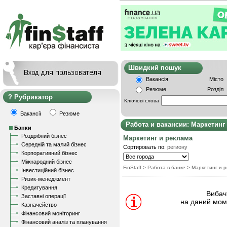
Швидкий пошу
Вакансія
Місто
Резюме
Розділ
Рубрикатор
Ключові слова
Вакансії
Резюме
Работа и вакансии: Маркетинг
Банки
Роздрібний бізнес
Маркетинг и реклама
Середній та малий бізнес
Сортировать по:
региону
Корпоративний бізнес
Міжнародний бізнес
FinStaff
>
Работа в банке
>
Маркетинг и 
Інвестиційний бізнес
Ризик-менеджмент
Кредитування
Вибачт
Заставні операції
на даний моме
Казначейство
Фінансовий моніторинг
Фінансовий аналіз та планування