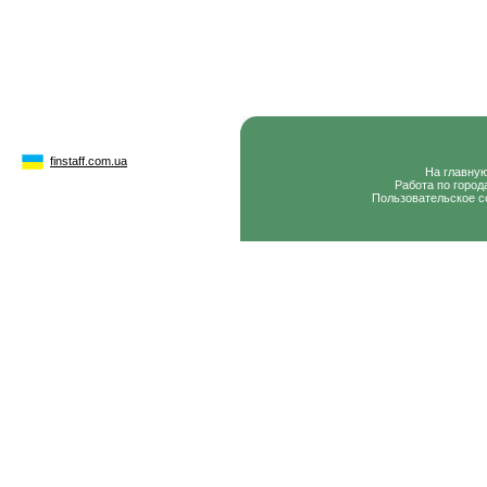
finstaff.com.ua
На главну
Работа по город
Пользовательское с