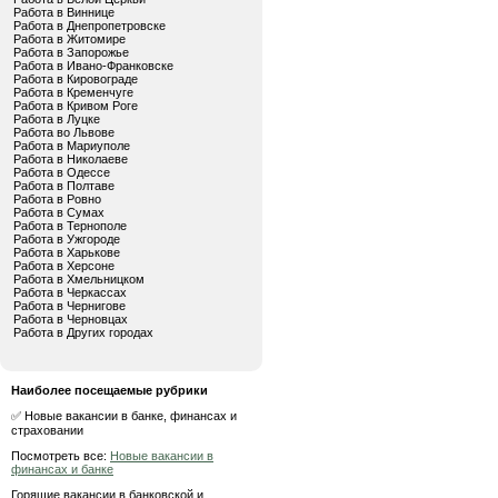
Работа в Виннице
Работа в Днепропетровске
Работа в Житомире
Работа в Запорожье
Работа в Ивано-Франковске
Работа в Кировограде
Работа в Кременчуге
Работа в Кривом Роге
Работа в Луцке
Работа во Львове
Работа в Мариуполе
Работа в Николаеве
Работа в Одессе
Работа в Полтаве
Работа в Ровно
Работа в Сумах
Работа в Тернополе
Работа в Ужгороде
Работа в Харькове
Работа в Херсоне
Работа в Хмельницком
Работа в Черкассах
Работа в Чернигове
Работа в Черновцах
Работа в Других городах
Наиболее посещаемые рубрики
✅ Новые вакансии в банке, финансах и
страховании
Посмотреть все:
Новые вакансии в
финансах и банке
Горящие вакансии в банковской и