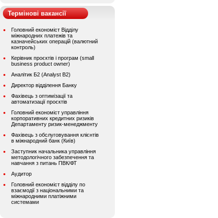
Термінові вакансії
Головний економіст Відділу
міжнародних платежів та
казначейських операцій (валютний
контроль)
Керівник проєктів і програм (small
business product owner)
Аналітик Б2 (Analyst B2)
Директор відділення Банку
Фахівець з оптимізації та
автоматизації проєктів
Головний економіст управління
корпоративних кредитних ризиків
Департаменту ризик-менеджменту
Фахівець з обслуговування клієнтів
в міжнародний банк (Київ)
Заступник начальника управління
методологічного забезпечення та
навчання з питань ПВК/ФТ
Аудитор
Головний економіст відділу по
взаємодії з національними та
міжнародними платіжними
системами