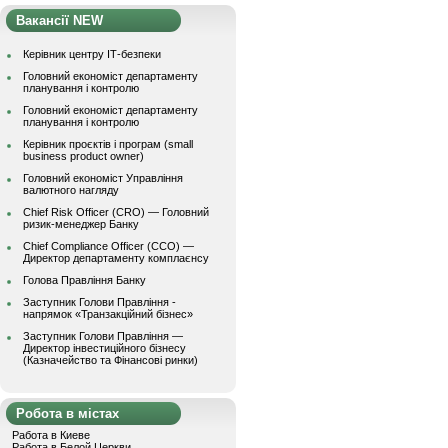
Вакансії NEW
Керівник центру ІТ-безпеки
Головний економіст департаменту
планування і контролю
Головний економіст департаменту
планування і контролю
Керівник проєктів і програм (small
business product owner)
Головний економіст Управління
валютного нагляду
Chief Risk Officer (CRO) — Головний
ризик-менеджер Банку
Chief Compliance Officer (CCO) —
Директор департаменту комплаєнсу
Голова Правління Банку
Заступник Голови Правління -
напрямок «Транзакційний бізнес»
Заступник Голови Правління —
Директор інвестиційного бізнесу
(Казначейство та Фінансові ринки)
Робота в містах
Работа в Киеве
Работа в Белой Церкви