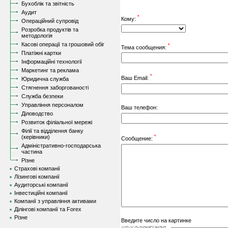
Бухоблік та звітність
Аудит
*
Кому:
Операційний супровід
Розробка продуктів та
методологія
Касові операції та грошовий обіг
*
Тема сообщения:
Платіжні картки
Інформаційні технології
Маркетинг та реклама
*
Ваш Email:
Юридична служба
Стягнення заборгованості
Служба безпеки
Управління персоналом
Ваш телефон:
Діловодство
Розвиток філіальної мережі
Філії та відділення банку
*
(керівники)
Сообщение:
Адміністративно-господарська
частина
Різне
Страхові компанії
Лізингові компанії
Аудиторські компанії
Інвестиційні компанії
Компанії з управління активами
Ділінгові компанії та Forex
Різне
Введите число на картинке