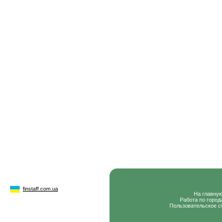
finstaff.com.ua
На главну
Работа по город
Пользовательское с