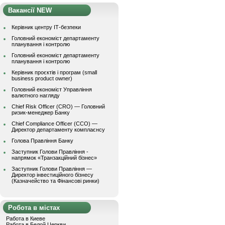
Вакансії NEW
Керівник центру ІТ-безпеки
Головний економіст департаменту
планування і контролю
Головний економіст департаменту
планування і контролю
Керівник проєктів і програм (small
business product owner)
Головний економіст Управління
валютного нагляду
Chief Risk Officer (CRO) — Головний
ризик-менеджер Банку
Chief Compliance Officer (CCO) —
Директор департаменту комплаєнсу
Голова Правління Банку
Заступник Голови Правління -
напрямок «Транзакційний бізнес»
Заступник Голови Правління —
Директор інвестиційного бізнесу
(Казначейство та Фінансові ринки)
Робота в містах
Работа в Киеве
Работа в Белой Церкви