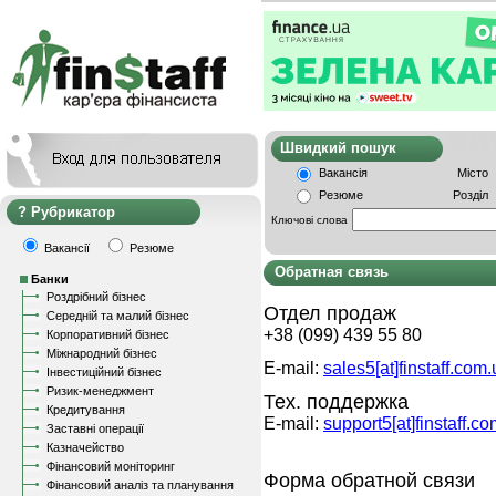
Швидкий пошу
Вакансія
Місто
Резюме
Розділ
Рубрикатор
Ключові слова
Вакансії
Резюме
Обратная связь
Банки
Роздрібний бізнес
Отдел продаж
Середній та малий бізнес
+38 (099) 439 55 80
Корпоративний бізнес
Міжнародний бізнес
E-mail:
sales5
[at]finstaff.com
Інвестиційний бізнес
Ризик-менеджмент
Тех. поддержка
Кредитування
E-mail:
support5[at]finstaff.c
Заставні операції
Казначейство
Фінансовий моніторинг
Форма обратной связи
Фінансовий аналіз та планування