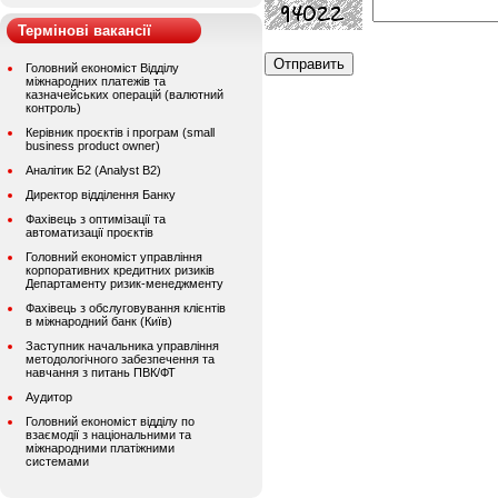
Термінові вакансії
Головний економіст Відділу
міжнародних платежів та
казначейських операцій (валютний
контроль)
Керівник проєктів і програм (small
business product owner)
Аналітик Б2 (Analyst B2)
Директор відділення Банку
Фахівець з оптимізації та
автоматизації проєктів
Головний економіст управління
корпоративних кредитних ризиків
Департаменту ризик-менеджменту
Фахівець з обслуговування клієнтів
в міжнародний банк (Київ)
Заступник начальника управління
методологічного забезпечення та
навчання з питань ПВК/ФТ
Аудитор
Головний економіст відділу по
взаємодії з національними та
міжнародними платіжними
системами