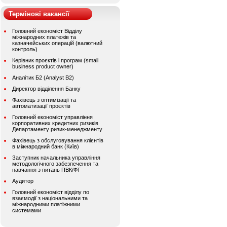
Термінові вакансії
Головний економіст Відділу
міжнародних платежів та
казначейських операцій (валютний
контроль)
Керівник проєктів і програм (small
business product owner)
Аналітик Б2 (Analyst B2)
Директор відділення Банку
Фахівець з оптимізації та
автоматизації проєктів
Головний економіст управління
корпоративних кредитних ризиків
Департаменту ризик-менеджменту
Фахівець з обслуговування клієнтів
в міжнародний банк (Київ)
Заступник начальника управління
методологічного забезпечення та
навчання з питань ПВК/ФТ
Аудитор
Головний економіст відділу по
взаємодії з національними та
міжнародними платіжними
системами