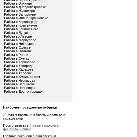
Работа в Виннице
Работа в Днепропетровске
Работа в Житомире
Работа в Запорожье
Работа в Ивано-Франковске
Работа в Кировограде
Работа в Кременчуге
Работа в Кривом Роге
Работа в Луцке
Работа во Львове
Работа в Мариуполе
Работа в Николаеве
Работа в Одессе
Работа в Полтаве
Работа в Ровно
Работа в Сумах
Работа в Тернополе
Работа в Ужгороде
Работа в Харькове
Работа в Херсоне
Работа в Хмельницком
Работа в Черкассах
Работа в Чернигове
Работа в Черновцах
Работа в Других городах
Наиболее посещаемые рубрики
✅ Новые вакансии в банке, финансах и
страховании
Посмотреть все:
Новые вакансии в
финансах и банке
Горящие вакансии в банковской и