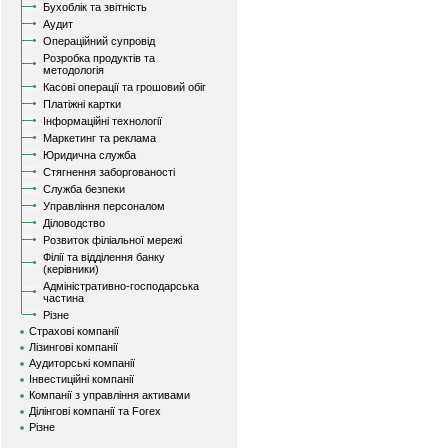
Бухоблік та звітність
Аудит
Операційний супровід
Розробка продуктів та
методологія
Касові операції та грошовий обіг
Платіжні картки
Інформаційні технології
Маркетинг та реклама
Юридична служба
Стягнення заборгованості
Служба безпеки
Управління персоналом
Діловодство
Розвиток філіальної мережі
Філії та відділення банку
(керівники)
Адміністративно-господарська
частина
Різне
Страхові компанії
Лізингові компанії
Аудиторські компанії
Інвестиційні компанії
Компанії з управління активами
Ділінгові компанії та Forex
Різне