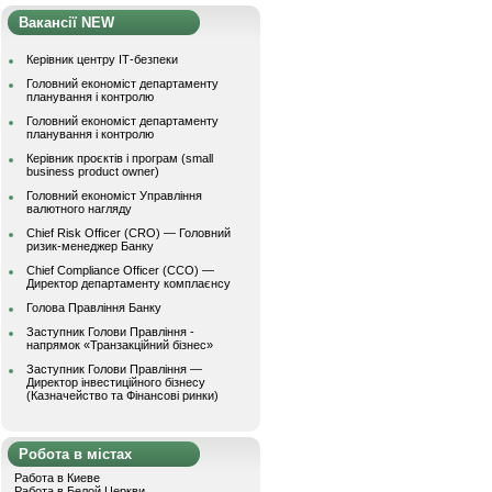
Вакансії NEW
Керівник центру ІТ-безпеки
Головний економіст департаменту
планування і контролю
Головний економіст департаменту
планування і контролю
Керівник проєктів і програм (small
business product owner)
Головний економіст Управління
валютного нагляду
Chief Risk Officer (CRO) — Головний
ризик-менеджер Банку
Chief Compliance Officer (CCO) —
Директор департаменту комплаєнсу
Голова Правління Банку
Заступник Голови Правління -
напрямок «Транзакційний бізнес»
Заступник Голови Правління —
Директор інвестиційного бізнесу
(Казначейство та Фінансові ринки)
Робота в містах
Работа в Киеве
Работа в Белой Церкви