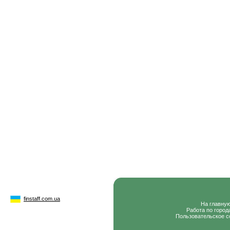
finstaff.com.ua
На главну
Работа по город
Пользовательское с