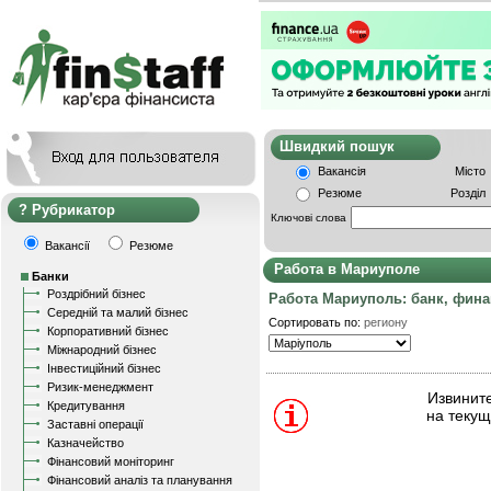
Швидкий пошу
Вакансія
Місто
Резюме
Розділ
Рубрикатор
Ключові слова
Вакансії
Резюме
Работа в Мариуполе
Банки
Роздрібний бізнес
Работа Мариуполь: банк, фин
Середній та малий бізнес
Сортировать по:
региону
Корпоративний бізнес
Міжнародний бізнес
Інвестиційний бізнес
Ризик-менеджмент
Извините
Кредитування
на текущ
Заставні операції
Казначейство
Фінансовий моніторинг
Фінансовий аналіз та планування