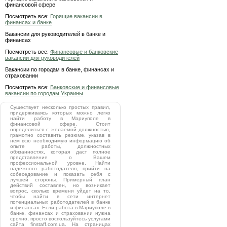
финансовой сфере
Посмотреть все:
Горящие вакансии в
финансах и банке
Вакансии для руководителей в банке и
финансах
Посмотреть все:
Финансовые и банковские
вакансии для руководителей
Вакансии по городам в банке, финансах и
страховании
Посмотреть все:
Банковские и финансовые
вакансии по городам Украины
Существует несколько простых правил,
придерживаясь которых можно легко
найти работу в Мариуполе в
финансовой сфере. Стоит
определиться с желаемой должностью,
грамотно составить резюме, указав в
нем всю необходимую информацию об
опыте работы, должностных
обязанностях, которая даст полное
представление о Вашем
профессиональной уровне. Найти
надежного работодателя, прийти на
собеседование и показать себя с
лучшей стороны. Примерный план
действий составлен, но возникает
вопрос, сколько времени уйдет на то,
чтобы найти в сети интернет
потенциальных работодателей в банке
и финансах. Если работа в Мариуполе в
банке, финансах и страховании нужна
срочно, просто воспользуйтесь услугами
сайта finstaff.com.ua. На страницах