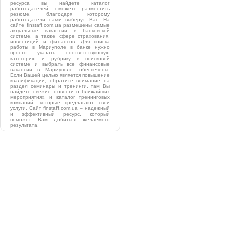
ресурса вы найдете каталог
работодателей, сможете разместить
резюме, благодаря которому
работодатели сами выберут Вас. На
сайте finstaff.com.ua размещены самые
актуальные вакансии в банковской
системе, а также сфере страхования,
инвестиций и финансов. Для поиска
работы в Мариуполе в банке нужно
просто указать соответствующую
категорию и рубрику в поисковой
системе и выбрать все финансовые
вакансии в Мариуполе. обеспечены.
Если Вашей целью является повышение
квалификации, обратите внимание на
раздел семинары и тренинги, там Вы
найдете свежие новости о ближайших
мероприятиях, и каталог тренинговых
компаний, которые предлагают свои
услуги. Сайт finstaff.com.ua – надежный
и эффективный ресурс, который
поможет Вам добиться желаемого
результата.