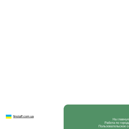
finstaff.com.ua
На главну
Работа по город
Пользовательское с