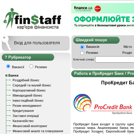
Швидкий пошу
Вакансія
Місто
Резюме
Розділ
Рубрикатор
Ключові слова
Вакансії
Резюме
Работа в ПроКредит Банк / Pro
Банки
Роздрібний бізнес
ПроКредит Бан
Середній та малий бізнес
Корпоративний бізнес
Міжнародний бізнес
Інвестиційний бізнес
Ризик-менеджмент
Кредитування
Заставні операції
Казначейство
ПроКредит Банк входит в группу одн
Фінансовий моніторинг
странах мира. Акционерами банка яв
Фінансовий аналіз та планування
ПроКредит Холдинг, Европейский бан