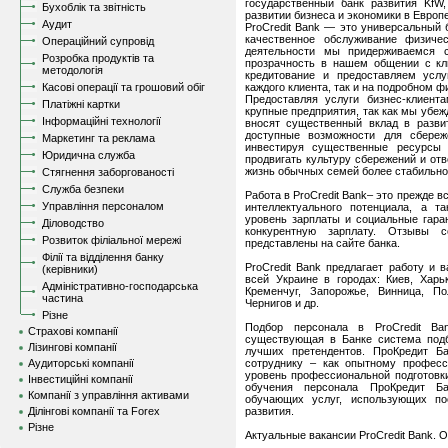
государственный банк развития KfW
Бухоблік та звітність
развитии бизнеса и экономики в Европе
Аудит
ProCredit Bank — это универсальный 
качественное обслуживание физич
Операційний супровід
деятельности мы придерживаемся 
Розробка продуктів та
прозрачность в нашем общении с кл
методологія
кредитование и предоставляем услу
Касові операції та грошовий обіг
каждого клиента, так и на подробном 
Предоставляя услуги бизнес-клиент
Платіжні картки
крупные предприятия, так как мы убеж
Інформаційні технології
вносят существенный вклад в разви
доступные возможности для сбереж
Маркетинг та реклама
инвестируя существенные ресурсы
Юридична служба
продвигать культуру сбережений и от
жизнь обычных семей более стабильно
Стягнення заборгованості
Служба безпеки
Работа в ProCredit Bank– это прежде в
Управління персоналом
интеллектуального потенциала, а т
уровень зарплаты и социальные гара
Діловодство
конкурентную зарплату. Отзывы 
Розвиток філіальної мережі
представлены на сайте банка.
Філії та відділення банку
ProCredit Bank предлагает работу и 
(керівники)
всей Украине в городах: Киев, Харь
Адміністративно-господарська
Кременчуг, Запорожье, Винница, По
частина
Чернигов и др.
Різне
Подбор персонала в ProCredit Ba
Страхові компанії
существующая в Банке система подб
Лізингові компанії
лучших претендентов. ПроКредит Б
Аудиторські компанії
сотруднику – как опытному професс
уровень профессиональной подготовк
Інвестиційні компанії
обучения персонала ПроКредит Б
Компанії з управління активами
обучающих услуг, использующих по
Ділінгові компанії та Forex
развития.
Різне
Актуальные вакансии ProCredit Bank. 