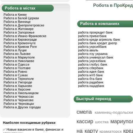
Робота в ПроКреди
Робота в містах
Работа в Киеве
Работа в Белой Церкви
Работа в Виннице
Работа в компаниях
Работа в Днепропетровске
Работа в Житомире
Работа в Запорожье
работа прокредит банк
Работа в Ивано-Франковске
работа приватбанк
Работа в Кировограде
работа креди агриколь банк
Работа в Кременчуге
работа банк кредит днепр
Работа в Кривом Роге
работа укрсиббанк
Работа в Луцке
работа аваль
Работа во Львове
работа пзу украина
Работа в Мариуполе
работа универсал банк
Работа в Николаеве
работа укргазбанк
Работа в Одессе
работа глобус банк
Работа в Полтаве
работа сбербанк
Работа в Ровно
работа идея банк
Работа в Сумах
работа мтб банк
Работа в Тернополе
работа бта банк
Работа в Ужгороде
работа радабанк
Работа в Харькове
работа ощадбанк
Работа в Херсоне
Работа в Хмельницком
Работа в Черкассах
Быстрый переход
Работа в Чернигове
Работа в Черновцах
Работа в Других городах
смела
каменец-подольск
кассир
мариупо
шостка
Наиболее посещаемые рубрики
✅ Новые вакансии в банке, финансах и
на карту
кре
краматорск