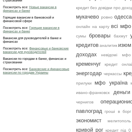
страховании
Посмотреть все:
Новые вакансии в
кредит без довідки про дохо
финансах и банке
мукачево
одесса
ровно
Горящие вакансии в банковской и
финансовой сфере
всі мфо
онлайн на карту
Посмотреть все:
Горящие вакансии в
финансах и банке
бровары
сумы
бахмут
Вакансии для руководителей в банке и
финансах
кредитов
изюм
аналитик
Посмотреть все:
Финансовые и банковские
вакансии для руководителей
доходах
невідомі мфо
Вакансии по городам в банке, финансах и
страховании
кременчуг
кредит онла
Посмотреть все:
Банковские и финансовые
энергодар
кр
вакансии по городам Украины
черкассы
мфо україна
прилуки
деньги
ивано-франковск
операциони
чернигов
павлоград
гроші в борг
экономист
мелитополь
кривой рог
кредит під 0