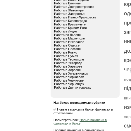
юр
Работа в Виннице
Работа в Днепропетровске
Работа в Житомире
од
Работа в Запорожье
Работа в Ивано-Франковске
Работа в Кировограде
пр
Работа в Кременчуге
Работа в Кривом Роге
за
Работа в Луцке
Работа во Львове
Работа в Мариуполе
ни
Работа в Николаеве
Работа в Одессе
Работа в Полтаве
до
Работа в Ровно
Работа в Сумах
кр
Работа в Тернополе
Работа в Ужгороде
Работа в Харькове
че
Работа в Херсоне
Работа в Хмельницком
Работа в Черкассах
под
Работа в Чернигове
Работа в Черновцах
пі
Работа в Других городах
вин
Наиболее посещаемые рубрики
из
✅ Новые вакансии в банке, финансах и
страховании
хар
Посмотреть все:
Новые вакансии в
финансах и банке
см
Горящие вакансии в банковской и