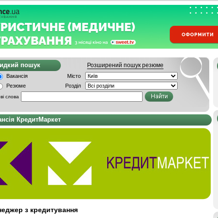
видкий пошук
Розширений пошук резюме
Вакансія
Місто
Резюме
Розділ
ві слова
ансія КредитМаркет
еджер з кредитування