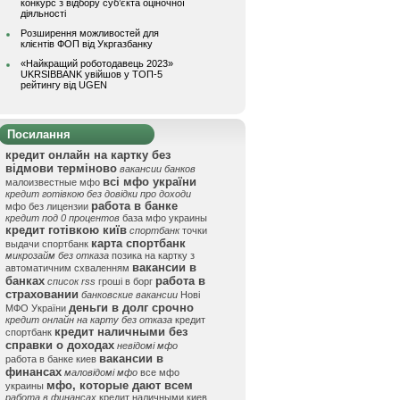
конкурс з відбору суб’єкта оціночної
діяльності
Розширення можливостей для
клієнтів ФОП від Укргазбанку
«Найкращий роботодавець 2023»
UKRSIBBANK увійшов у ТОП-5
рейтингу від UGEN
Посилання
кредит онлайн на картку без
відмови терміново
вакансии банков
всі мфо україни
малоизвестные мфо
кредит готівкою без довідки про доходи
работа в банке
мфо без лицензии
кредит под 0 процентов
база мфо украины
кредит готівкою київ
спортбанк
точки
карта спортбанк
выдачи спортбанк
микрозайм без отказа
позика на картку з
вакансии в
автоматичним схваленням
банках
работа в
список rss
гроші в борг
страховании
банковские вакансии
Нові
деньги в долг срочно
МФО України
кредит онлайн на карту без отказа
кредит
кредит наличными без
спортбанк
справки о доходах
невідомі мфо
вакансии в
работа в банке киев
финансах
маловідомі мфо
все мфо
мфо, которые дают всем
украины
работа в финансах
кредит наличными киев