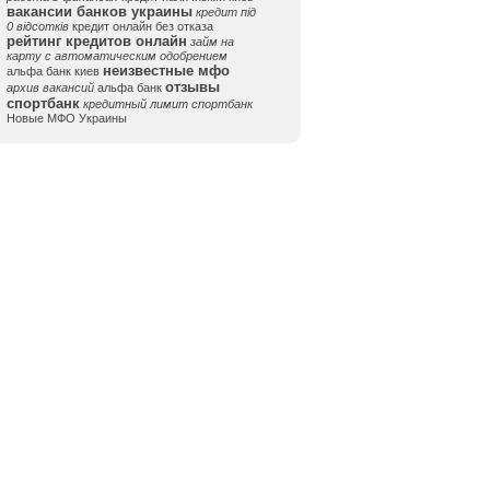
вакансии банков украины
кредит під
0 відсотків
кредит онлайн без отказа
рейтинг кредитов онлайн
займ на
карту с автоматическим одобрением
неизвестные мфо
альфа банк киев
отзывы
архив вакансий
альфа банк
спортбанк
кредитный лимит спортбанк
Новые МФО Украины