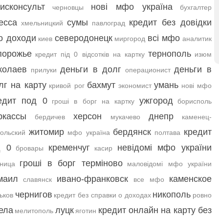
исконсульт
нові мфо україна
черновцы
бухгалтер
есса
сумы
кредит без довідки
хмельницкий
павлоград
о доходи
северодонецк
всі мфо
киев
миргород
аналитик
порожье
тернополь
кредит під 0 відсотків на картку
изюм
колаев
деньги в долг
деньги в
прилуки
операционист
лг на карту
бахмут
умань
кривой рог
экономист
нові мфо
едит под 0
ужгород
гроші в борг на картку
борисполь
ркассы
херсон
днепр
бердичев
мукачево
каменец-
житомир
бердянск
кредит
ольский
мфо україна
полтава
д 0
кременчуг
невідомі мфо україни
бровары
касир
гроші в борг терміново
ница
маловідомі мфо україни
маил
ивано-франковск
каменское
славянск
все мфо
чернигов
никополь
ьков
кредит без справки о доходах
ровно
ела
луцк
кредит онлайн на карту без
мелитополь
яготин