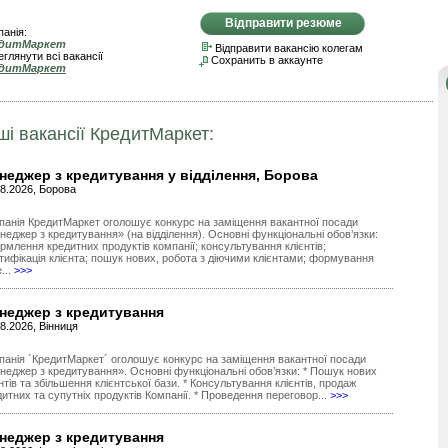
Відправити резюме
анія:
дитМаркет
Відправити вакансію колегам
глянути всі вакансії
Сохранить в аккаунте
дитМаркет
ші вакансії КредитМаркет:
неджер з кредитування у відділення, Борова
08.2026, Борова
панія КредитМаркет оголошує конкурс на заміщення вакантної посади
неджер з кредитування» (на відділення). Основні функціональні обов’язки:
рмлення кредитних продуктів компанії; консультування клієнтів;
нтифікація клієнта; пошук нових, робота з діючими клієнтами; формування
...
>>>
неджер з кредитування
8.2026, Вінниця
панія ´КредитМаркет´ оголошує конкурс на заміщення вакантної посади
неджер з кредитування». Основні функціональні обов’язки: * Пошук нових
нтів та збільшення клієнтської бази. * Консультування клієнтів, продаж
итних та супутніх продуктів Компанії. * Проведення переговор...
>>>
неджер з кредитування