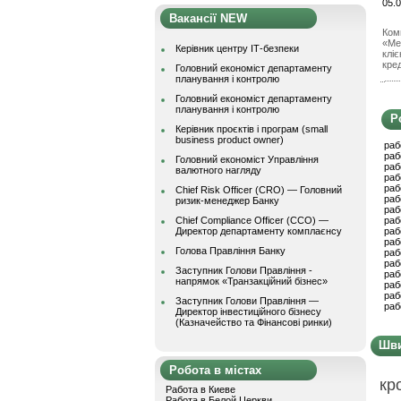
05.0
Вакансії NEW
Ком
«Ме
Керівник центру ІТ-безпеки
кліє
кред
Головний економіст департаменту
планування і контролю
Головний економіст департаменту
планування і контролю
Р
Керівник проєктів і програм (small
business product owner)
раб
раб
Головний економіст Управління
раб
валютного нагляду
раб
раб
Chief Risk Officer (CRO) — Головний
раб
ризик-менеджер Банку
раб
Chief Compliance Officer (CCO) —
раб
Директор департаменту комплаєнсу
раб
раб
Голова Правління Банку
раб
раб
Заступник Голови Правління -
раб
напрямок «Транзакційний бізнес»
раб
раб
Заступник Голови Правління —
раб
Директор інвестиційного бізнесу
(Казначейство та Фінансові ринки)
Шви
Робота в містах
кр
Работа в Киеве
Работа в Белой Церкви