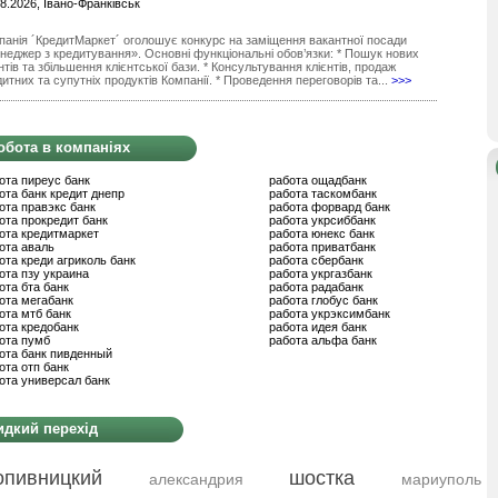
8.2026, Івано-Франківськ
панія ´КредитМаркет´ оголошує конкурс на заміщення вакантної посади
неджер з кредитування». Основні функціональні обов’язки: * Пошук нових
нтів та збільшення клієнтської бази. * Консультування клієнтів, продаж
итних та супутніх продуктів Компанії. * Проведення переговорів та...
>>>
обота в компаніях
ота пиреус банк
работа ощадбанк
ота банк кредит днепр
работа таскомбанк
ота правэкс банк
работа форвард банк
ота прокредит банк
работа укрсиббанк
ота кредитмаркет
работа юнекс банк
ота аваль
работа приватбанк
ота креди агриколь банк
работа сбербанк
ота пзу украина
работа укргазбанк
ота бта банк
работа радабанк
ота мегабанк
работа глобус банк
ота мтб банк
работа укрэксимбанк
ота кредобанк
работа идея банк
ота пумб
работа альфа банк
ота банк пивденный
ота отп банк
ота универсал банк
дкий перехід
опивницкий
шостка
александрия
мариуполь