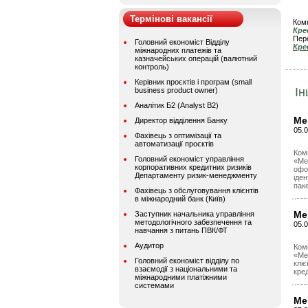
Термінові вакансії
Комп
Кре
Пере
Головний економіст Відділу
Кре
міжнародних платежів та
казначейських операцій (валютний
контроль)
Керівник проєктів і програм (small
Ін
business product owner)
Аналітик Б2 (Analyst B2)
Ме
Директор відділення Банку
05.
Фахівець з оптимізації та
автоматизації проєктів
Ком
Головний економіст управління
«Ме
корпоративних кредитних ризиків
офо
Департаменту ризик-менеджменту
іде
паке
Фахівець з обслуговування клієнтів
в міжнародний банк (Київ)
Ме
Заступник начальника управління
методологічного забезпечення та
05.0
навчання з питань ПВК/ФТ
Аудитор
Ком
«Ме
Головний економіст відділу по
кліє
взаємодії з національними та
кред
міжнародними платіжними
системами
Ме