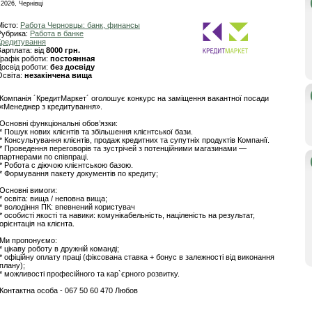
.2026, Чернівці
Місто:
Работа Черновцы: банк, финансы
Рубрика:
Работа в банке
Кредитування
Зарплата: від
8000 грн.
Графік роботи:
постоянная
Досвід роботи:
без досвіду
Освіта:
незакінчена вища
Компанія ´КредитМаркет´ оголошує конкурс на заміщення вакантної посади
«Менеджер з кредитування».
Основні функціональні обов’язки:
* Пошук нових клієнтів та збільшення клієнтської бази.
* Консультування клієнтів, продаж кредитних та супутніх продуктів Компанії.
* Проведення переговорів та зустрічей з потенційними магазинами —
партнерами по співпраці.
* Робота с діючою клієнтською базою.
* Формування пакету документів по кредиту;
Основні вимоги:
* освіта: вища / неповна вища;
* володіння ПК: впевнений користувач
* особисті якості та навики: комунікабельність, націленість на результат,
орієнтація на клієнта.
Ми пропонуємо:
* цікаву роботу в дружній команді;
* офіційну оплату праці (фіксована ставка + бонус в залежності від виконання
плану);
* можливості професійного та кар`єрного розвитку.
Контактна особа - 067 50 60 470 Любов