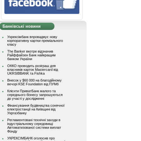
Банківські новини
Укрексімбанк впроваджує нову
корпоративну картки преміального
класу
The Banker вкотре відзначив
Райффайзен Банк найкращим
банком України
ОККО проводить розіграш для
власників карток Mastercard від
UKRSIBBANK та Fishka
Внесок у $60 000 на благодійному
вечорі KSE Foundation від ПУМб
Клієнти ПриватБанк малого та
середнього бізнесу запрошуються
до участі у дослідженні
Фінансування будівництва сонячної
електростанції на Київщині від
Укргазбанку
Регламентовані технічні заходи в
індустріальному середовищі
Автоматизованої системи виплат
Фонду
УКРЕКСІМБАНК оголосив про