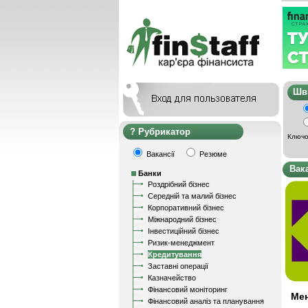
Ш
Рубрикатор
Ключо
Вакансії
Резюме
Вак
Банки
Роздрібний бізнес
Середній та малий бізнес
Корпоративний бізнес
Міжнародний бізнес
Інвестиційний бізнес
Ризик-менеджмент
Кредитування
Заставні операції
Казначейство
Фінансовий моніторинг
Мен
Фінансовий аналіз та планування