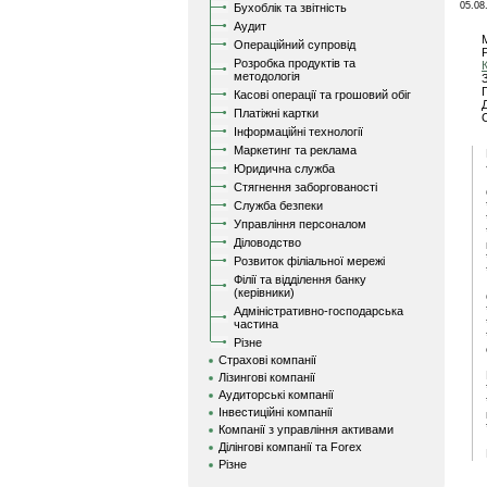
05.08
Бухоблік та звітність
Аудит
Операційний супровід
Розробка продуктів та
методологія
Касові операції та грошовий обіг
Платіжні картки
Інформаційні технології
Маркетинг та реклама
Юридична служба
Стягнення заборгованості
Служба безпеки
Управління персоналом
Діловодство
Розвиток філіальної мережі
Філії та відділення банку
(керівники)
Адміністративно-господарська
частина
Різне
Страхові компанії
Лізингові компанії
Аудиторські компанії
Інвестиційні компанії
Компанії з управління активами
Ділінгові компанії та Forex
Різне