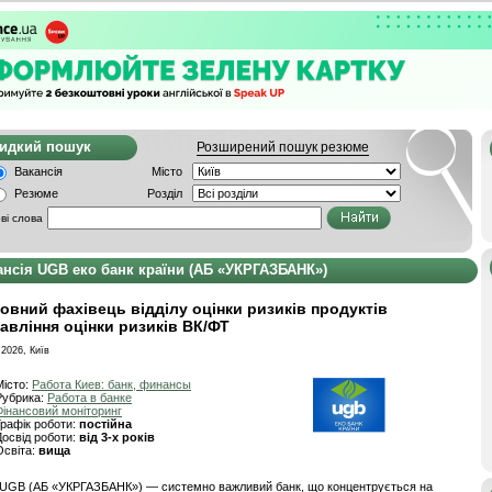
видкий пошук
Розширений пошук резюме
Вакансія
Місто
Резюме
Розділ
ві слова
ансія UGB еко банк країни (АБ «УКРГАЗБАНК»)
овний фахівець відділу оцінки ризиків продуктів
авління оцінки ризиків ВК/ФТ
.2026, Київ
Місто:
Работа Киев: банк, финансы
Рубрика:
Работа в банке
Фінансовий моніторинг
Графік роботи:
постійна
Досвід роботи:
від 3-х років
Освіта:
вища
UGB (АБ «УКРГАЗБАНК») — системно важливий банк, що концентрується на