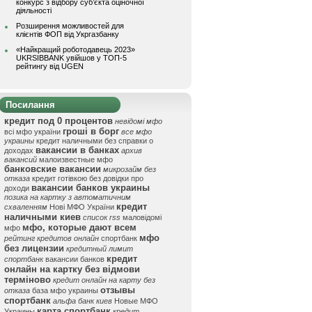
конкурс з відбору суб’єкта оціночної
діяльності
Розширення можливостей для
клієнтів ФОП від Укргазбанку
«Найкращий роботодавець 2023»
UKRSIBBANK увійшов у ТОП-5
рейтингу від UGEN
Посилання
кредит под 0 процентов
невідомі мфо
гроші в борг
всі мфо україни
все мфо
украины
кредит наличными без справки о
вакансии в банках
доходах
архив
вакансий
малоизвестные мфо
банковские вакансии
микрозайм без
отказа
кредит готівкою без довідки про
вакансии банков украины
доходи
позика на картку з автоматичним
кредит
схваленням
Нові МФО України
наличными киев
список rss
маловідомі
мфо, которые дают всем
мфо
мфо
рейтинг кредитов онлайн
спортбанк
без лицензии
кредитный лимит
кредит
спортбанк
вакансии банков
онлайн на картку без відмови
терміново
кредит онлайн на карту без
отзывы
отказа
база мфо украины
спортбанк
альфа банк киев
Новые МФО
карта спортбанк
Украины
кредит