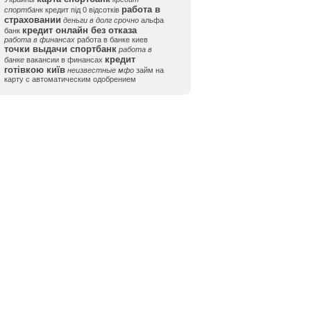
работа в
спортбанк
кредит під 0 відсотків
страховании
деньги в долг срочно
альфа
кредит онлайн без отказа
банк
работа в финансах
работа в банке киев
точки выдачи спортбанк
работа в
кредит
банке
вакансии в финансах
готівкою київ
неизвестные мфо
займ на
карту с автоматическим одобрением