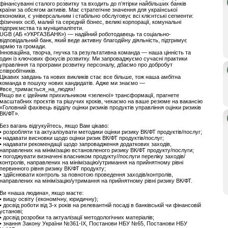
фінансуванні сталого розвитку та входить до п’ятірки найбільших банків
країни за обсягом активів. Має стратегічне значення для української
економіки, є універсальним і стабільно обслуговує всі клієнтські сегменти:
фізичних осіб, малий та середній бізнес, великі корпорації, комунальні
підприємства та муніципалітети.
UGB (АБ «УКРГАЗБАНК») — надійний роботодавець та соціально-
відповідальний банк, який веде активну благодійну діяльність, підтримує
армію та громади.
Інноваційна, творча, гнучка та результативна команда — наша цінність та
один із ключових фокусів розвитку. Ми запроваджуємо сучасні практики
управління та програми розвитку персоналу, дбаємо про добробут
співробітників.
Цікавих завдань та нових викликів стає все більше, тож наша амбітна
команда в пошуку нових кандидатів. Адже ми знаємо —
#все_тримається_на_людях!
Якщо ви є ідейним прихильником «зеленої» трансформації, прагнете
масштабних проєктів та рішучих кроків, чекаємо на ваше резюме на вакансію
«Головний фахівець відділу оцінки ризиків продуктів управління оцінки ризиків
ВК/ФТ».
Без вагань відгукуйтесь, якщо Вам цікаво:
• розробляти та актуалізувати методики оцінки ризику ВК/ФТ продуктів/послуг;
• надавати висновки щодо оцінки ризик ВК/ФТ продуктів/послуг;
• надавати рекомендації щодо запровадження додаткових заходів,
направлених на мінімізацію встановленого ризику ВК/ФТ продукту/послуги;
• погоджувати визначені власником продукту//послуги переліку заходів/
контролів, направлених на мінімізацію/утримання на прийнятному рівні
первинного рівня ризику ВК/ФТ продукту;
• здійснювати контроль за повнотою проведення заходів/контролів,
направлених на мінімізацію/утримання на прийнятному рівні ризику ВК/ФТ.
Ви «наша людина», якщо маєте:
• вищу освіту (економічну, юридичну);
• досвід роботи від 3-х років на релевантній посаді в банківській чи фінансовій
установі;
• досвід розробки та актуалізації методологічних матеріалів;
• знання Закону України №361-IX, Постанови НБУ №65, Постанови НБУ