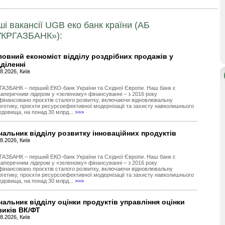
ші вакансії UGB еко банк країни (АБ
УКРГАЗБАНК»):
ловний економіст відділу роздрібних продажів у
дділенні
8.2026, Київ
ГАЗБАНК – перший ЕКО-банк України та Східної Європи. Наш банк є
заперечним лідером у «зеленому» фінансуванні – з 2016 року
фінансовано проєктів сталого розвитку, включаючи відновлювальну
ргетику, проєкти ресурсоефективної модернізації та захисту навколишнього
едовища, на понад 30 млрд...
>>>
чальник відділу розвитку інноваційних продуктів
8.2026, Київ
ГАЗБАНК – перший ЕКО-банк України та Східної Європи. Наш банк є
заперечним лідером у «зеленому» фінансуванні – з 2016 року
фінансовано проєктів сталого розвитку, включаючи відновлювальну
ргетику, проєкти ресурсоефективної модернізації та захисту навколишнього
едовища, на понад 30 млрд...
>>>
чальник відділу оцінки продуктів управління оцінки
зиків ВК/ФТ
8.2026, Київ