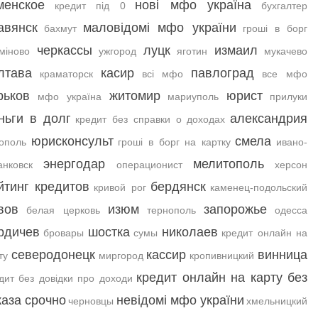
менское
нові мфо україна
кредит під 0
бухгалтер
авянск
маловідомі мфо україни
бахмут
гроші в борг
черкассы
луцк
измаил
міново
ужгород
яготин
мукачево
лтава
касир
павлоград
краматорск
всі мфо
все мфо
рьков
житомир
юрист
мфо україна
мариуполь
прилуки
ньги в долг
александрия
кредит без справки о доходах
юрисконсульт
смела
ополь
гроші в борг на картку
ивано-
энергодар
мелитополь
нковск
операционист
херсон
йтинг кредитов
бердянск
кривой рог
каменец-подольский
вов
изюм
запорожье
белая церковь
тернополь
одесса
рдичев
шостка
николаев
бровары
сумы
кредит онлайн на
северодонецк
кассир
винница
ту
миргород
кропивницкий
кредит онлайн на карту без
дит без довідки про доходи
каза срочно
невідомі мфо україни
черновцы
хмельницкий