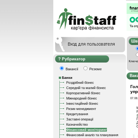
Ш
Рубрикатор
Ключо
Вакансії
Резюме
Вак
Банки
Роздрібний бізнес
Гол
Середній та малий бізнес
упр
Корпоративний бізнес
Міжнародний бізнес
07.08
Інвестиційний бізнес
Ризик-менеджмент
Кредитування
Заставні операції
Казначейство
Фінансовий моніторинг
Фінансовий аналіз та планування