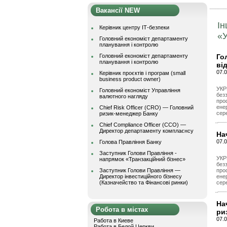
Вакансії NEW
Ін
Керівник центру ІТ-безпеки
«
Головний економіст департаменту
планування і контролю
Головний економіст департаменту
Го
планування і контролю
ві
07.0
Керівник проєктів і програм (small
business product owner)
УКР
Головний економіст Управління
без
валютного нагляду
про
ене
Chief Risk Officer (CRO) — Головний
сер
ризик-менеджер Банку
Chief Compliance Officer (CCO) —
Директор департаменту комплаєнсу
На
07.0
Голова Правління Банку
Заступник Голови Правління -
УКР
напрямок «Транзакційний бізнес»
без
Заступник Голови Правління —
про
Директор інвестиційного бізнесу
ене
(Казначейство та Фінансові ринки)
сер
На
Робота в містах
ри
07.0
Работа в Киеве
Работа в Белой Церкви