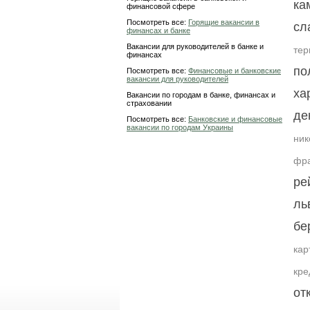
ка
финансовой сфере
Посмотреть все:
Горящие вакансии в
сл
финансах и банке
Вакансии для руководителей в банке и
тер
финансах
по
Посмотреть все:
Финансовые и банковские
вакансии для руководителей
ха
Вакансии по городам в банке, финансах и
страховании
де
Посмотреть все:
Банковские и финансовые
вакансии по городам Украины
ник
фра
ре
ль
бе
кар
кре
от