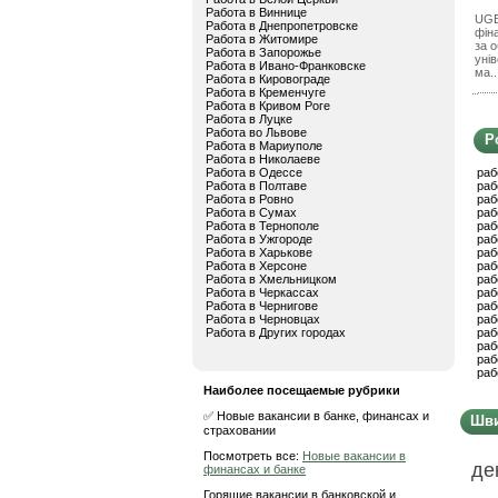
Работа в Виннице
UGB
Работа в Днепропетровске
фіна
Работа в Житомире
за о
Работа в Запорожье
унів
Работа в Ивано-Франковске
ма..
Работа в Кировограде
Работа в Кременчуге
Работа в Кривом Роге
Работа в Луцке
Работа во Львове
Р
Работа в Мариуполе
Работа в Николаеве
Работа в Одессе
раб
Работа в Полтаве
раб
Работа в Ровно
раб
Работа в Сумах
раб
Работа в Тернополе
раб
Работа в Ужгороде
раб
Работа в Харькове
раб
Работа в Херсоне
раб
Работа в Хмельницком
раб
Работа в Черкассах
раб
Работа в Чернигове
раб
Работа в Черновцах
раб
Работа в Других городах
раб
раб
раб
раб
Наиболее посещаемые рубрики
✅ Новые вакансии в банке, финансах и
Шви
страховании
Посмотреть все:
Новые вакансии в
де
финансах и банке
Горящие вакансии в банковской и