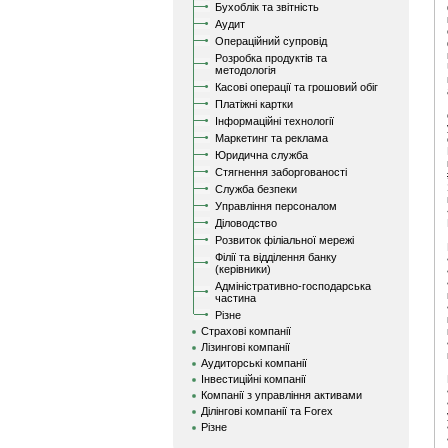
Бухоблік та звітність
Аудит
Операційний супровід
Розробка продуктів та
методологія
Касові операції та грошовий обіг
Платіжні картки
Інформаційні технології
Маркетинг та реклама
Юридична служба
Стягнення заборгованості
Служба безпеки
Управління персоналом
Діловодство
Розвиток філіальної мережі
Філії та відділення банку
(керівники)
Адміністративно-господарська
частина
Різне
Страхові компанії
Лізингові компанії
Аудиторські компанії
Інвестиційні компанії
Компанії з управління активами
Ділінгові компанії та Forex
Різне