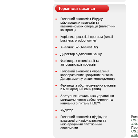
Термінові вакансії
Головний економіст Відділу
міжнародних платежів та
казначейських операцій (валютний
контроль)
Керівник проєктів і програм (small
business product owner)
Аналітик Б2 (Analyst B2)
Директор відділення Банку
Фахівець з оптимізації та
автоматизації проєктів
Головний економіст управління
корпоративних кредитних ризиків
Департаменту ризик-менеджменту
Фахівець з обслуговування клієнтів
в міжнародний банк (Київ)
Заступник начальника управління
методологічного забезпечення та
навчання з питань ПВК/ФТ
Аудитор
Комп
Головний економіст відділу по
UGB
взаємодії з національними та
«УК
міжнародними платіжними
Пере
системами
UGB
«УК