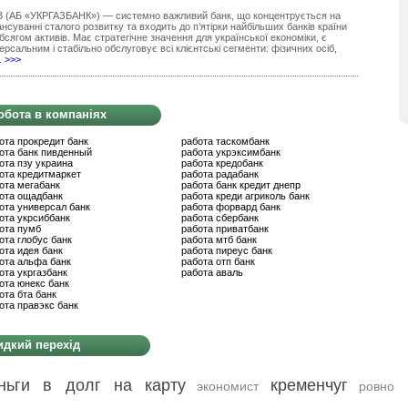
 (АБ «УКРГАЗБАНК») — системно важливий банк, що концентрується на
нсуванні сталого розвитку та входить до п’ятірки найбільших банків країни
бсягом активів. Має стратегічне значення для української економіки, є
ерсальним і стабільно обслуговує всі клієнтські сегменти: фізичних осіб,
.
>>>
обота в компаніях
ота прокредит банк
работа таскомбанк
ота банк пивденный
работа укрэксимбанк
ота пзу украина
работа кредобанк
ота кредитмаркет
работа радабанк
ота мегабанк
работа банк кредит днепр
ота ощадбанк
работа креди агриколь банк
ота универсал банк
работа форвард банк
ота укрсиббанк
работа сбербанк
ота пумб
работа приватбанк
ота глобус банк
работа мтб банк
ота идея банк
работа пиреус банк
ота альфа банк
работа отп банк
ота укргазбанк
работа аваль
ота юнекс банк
ота бта банк
ота правэкс банк
дкий перехід
ньги в долг на карту
кременчуг
экономист
ровно