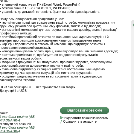
№107;
• впевнений користувач ПК (Excel, Word, PowerPoint);
• бажано знання ПЗ «SCROOGE», WEBBANK;
• уважність до деталей, готовність брати на себе відповідальність.
Чому вам сподобається працювати у нас:
• гнучкі умови праці, що враховують ваші потреби: можливість працювати у
зручному режимі або дистанційному форматі, залежно від посади;
• різноманітні можливості для застосування вашого досвіду, знань і реалізації
професійних амбіцій;
• постійний професійний розвиток та навчання: ми надаємо внутрішні й
зовнішні програми для вдосконалення навичок і розширення знань;
• кар´єрні перспективи в стабільній компанії, що підтримує розвиток і
просування всередині організації;
• конкурентний рівень оплати праці, який відповідає вашим знанням і досвіду;
• система преміювання, що базується на досягненні результатів і
ефективності вашої роботи;
• медичне страхування: ми піклуємось про ваше здоров’я, забезпечуючи
своєчасний доступ до медичних послуг у разі потреби;
• фінансова підтримка у складних життєвих обставинах: ми надаємо
допомогу під час кризових ситуацій або життєвих труднощів;
• офіційне працевлаштування та всі соціальні гарантії відповідно до
законодавства України.
UGB еко банк країни — все тримається на людях!
До зустрічі в UGB!
Відправити резюме
анія:
 еко банк країни (АБ
Відправити вакансію колегам
РГАЗБАНК»)
Сохранить в аккаунте
глянути всі вакансії
 еко банк країни (АБ
РГАЗБАНК»)