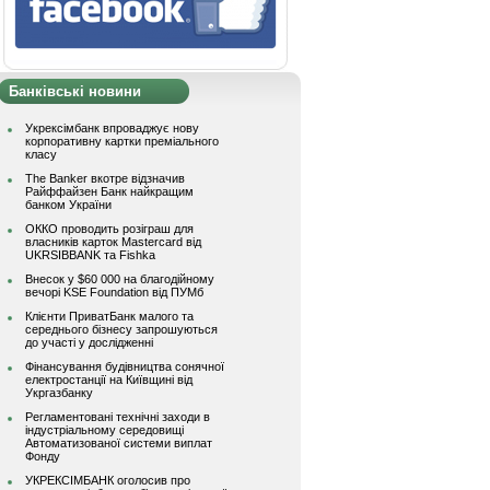
Банківські новини
Укрексімбанк впроваджує нову
корпоративну картки преміального
класу
The Banker вкотре відзначив
Райффайзен Банк найкращим
банком України
ОККО проводить розіграш для
власників карток Mastercard від
UKRSIBBANK та Fishka
Внесок у $60 000 на благодійному
вечорі KSE Foundation від ПУМб
Клієнти ПриватБанк малого та
середнього бізнесу запрошуються
до участі у дослідженні
Фінансування будівництва сонячної
електростанції на Київщині від
Укргазбанку
Регламентовані технічні заходи в
індустріальному середовищі
Автоматизованої системи виплат
Фонду
УКРЕКСІМБАНК оголосив про