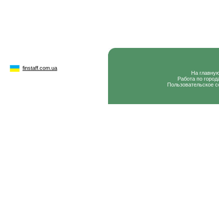
finstaff.com.ua
На главну
Работа по город
Пользовательское с