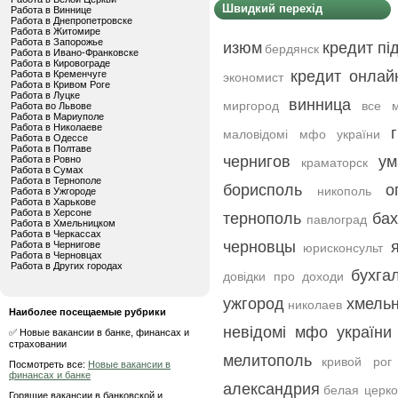
Швидкий перехід
Работа в Виннице
Работа в Днепропетровске
Работа в Житомире
Работа в Запорожье
изюм
кредит під
бердянск
Работа в Ивано-Франковске
Работа в Кировограде
кредит онлай
Работа в Кременчуге
экономист
Работа в Кривом Роге
Работа в Луцке
винница
миргород
все 
Работа во Львове
Работа в Мариуполе
Работа в Николаеве
маловідомі мфо україни
Работа в Одессе
Работа в Полтаве
чернигов
ум
Работа в Ровно
краматорск
Работа в Сумах
Работа в Тернополе
борисполь
о
никополь
Работа в Ужгороде
Работа в Харькове
Работа в Херсоне
тернополь
бах
павлоград
Работа в Хмельницком
Работа в Черкассах
черновцы
Работа в Чернигове
юрисконсульт
Работа в Черновцах
Работа в Других городах
бухга
довідки про доходи
ужгород
хмель
николаев
Наиболее посещаемые рубрики
невідомі мфо україни
✅ Новые вакансии в банке, финансах и
страховании
мелитополь
кривой рог
Посмотреть все:
Новые вакансии в
финансах и банке
александрия
белая церко
Горящие вакансии в банковской и