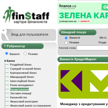
Швидкий пошу
Вакансія
Місто
Резюме
Розділ
Рубрикатор
Ключові слова
Вакансії
Резюме
Вакансія КредитМаркет
Банки
Роздрібний бізнес
Середній та малий бізнес
Корпоративний бізнес
Міжнародний бізнес
Інвестиційний бізнес
Ризик-менеджмент
Кредитування
Заставні операції
Казначейство
Фінансовий моніторинг
Менеджер з кредитування у 
Фінансовий аналіз та планування