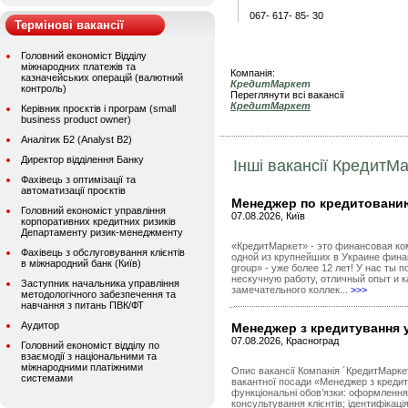
067- 617- 85- 30
Термінові вакансії
Головний економіст Відділу
міжнародних платежів та
Компанія:
казначейських операцій (валютний
КредитМаркет
контроль)
Переглянути всі вакансії
КредитМаркет
Керівник проєктів і програм (small
business product owner)
Аналітик Б2 (Analyst B2)
Директор відділення Банку
Інші вакансії КредитМа
Фахівець з оптимізації та
автоматизації проєктів
Менеджер по кредитовани
Головний економіст управління
07.08.2026, Київ
корпоративних кредитних ризиків
Департаменту ризик-менеджменту
«КредитМаркет» - это финансовая ко
Фахівець з обслуговування клієнтів
одной из крупнейших в Украине фин
в міжнародний банк (Київ)
group» - уже более 12 лет! У нас ты 
нескучную работу, отличный опыт и к
Заступник начальника управління
замечательного коллек...
>>>
методологічного забезпечення та
навчання з питань ПВК/ФТ
Аудитор
Менеджер з кредитування у
07.08.2026, Красноград
Головний економіст відділу по
взаємодії з національними та
міжнародними платіжними
Опис вакансії Компанія ´КредитМарке
системами
вакантної посади «Менеджер з кредиту
функціональні обов’язки: оформлення 
консультування клієнтів; ідентифікація