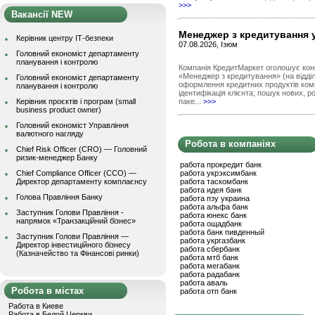
>>>
Вакансії NEW
Менеджер з кредитування у
Керівник центру ІТ-безпеки
07.08.2026, Ізюм
Головний економіст департаменту
планування і контролю
Компанія КредитМаркет оголошує кон
«Менеджер з кредитування» (на відділ
Головний економіст департаменту
оформлення кредитних продуктів компа
планування і контролю
ідентифікація клієнта; пошук нових, 
Керівник проєктів і програм (small
паке...
>>>
business product owner)
Головний економіст Управління
валютного нагляду
Робота в компаніях
Chief Risk Officer (CRO) — Головний
ризик-менеджер Банку
работа прокредит банк
Chief Compliance Officer (CCO) —
работа укрэксимбанк
Директор департаменту комплаєнсу
работа таскомбанк
работа идея банк
Голова Правління Банку
работа пзу украина
работа альфа банк
Заступник Голови Правління -
работа юнекс банк
напрямок «Транзакційний бізнес»
работа ощадбанк
работа банк пивденный
Заступник Голови Правління —
работа укргазбанк
Директор інвестиційного бізнесу
работа сбербанк
(Казначейство та Фінансові ринки)
работа мтб банк
работа мегабанк
работа радабанк
работа аваль
Робота в містах
работа отп банк
Работа в Киеве
Работа в Белой Церкви