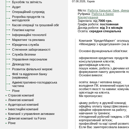
07.08.2026, Харків
Бухоблік та звітність
Аудит
Місто:
Работа Харьков: банк, фин
Операційний супровід
Рубрика:
Работа в банке
Розробка продуктів та
Кредитування
методологія
Зарплата: від
7000 грн.
Графік роботи:
постоянная
Касові операції та грошовий обіг
Досвід роботи:
від 3-х місяців
Платіжні картки
Освіта:
середня спеціальна
Інформаційні технології
Маркетинг та реклама
Компанія ´КредитМаркет´ оголошу
«Менеджер з кредитування» (на ві
Юридична служба
Стягнення заборгованості
Основні функціональні обов’язки:
Служба безпеки
оформлення кредитних продуктів 
Управління персоналом
консультування клієнтів;
Діловодство
ідентифікація клієнта;
пошук нових, робота з діючими кл
Розвиток філіальної мережі
формування пакету документів по
Філії та відділення банку
Основні вимоги:
(керівники)
освіта: вища / неповна вища;
Адміністративно-господарська
володіння ПК: впевнений користув
частина
особисті якості та навики: комунік
Різне
орієнтація на клієнта.
Страхові компанії
Ми пропонуємо:
Лізингові компанії
цікаву роботу в дружній команді;
Аудиторські компанії
офіційну оплату праці (фіксована 
Інвестиційні компанії
офіційне оформлення на работу;
навчання та тренінги;
Компанії з управління активами
п’ятиденний робочий тиждень з 09
Ділінгові компанії та Forex
корпоративний зв’язок;
Різне
професійний та кар´єрний розвит
Если Вас заинтересовала ваканс