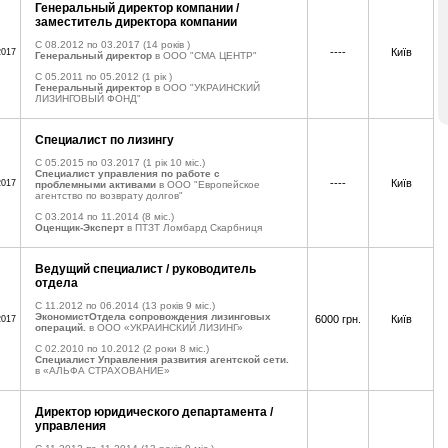
Генеральный директор компании /
заместитель директора компании
C 08.2012 по 03.2017
(14 років )
----
Київ
2017
Генеральный директор
в ООО "СМА ЦЕНТР"
C 05.2011 по 05.2012
(1 рік )
Генеральный директор
в ООО "УКРАИНСКИЙ
ЛИЗИНГОВЫЙ ФОНД"
Специалист по лизингу
C 05.2015 по 03.2017
(1 рік 10 міс.)
Специалист управления по работе с
----
Київ
2017
проблемными активами
в ООО "Европейское
агентство по возврату долгов"
C 03.2014 по 11.2014
(8 міс.)
Оценщик-Эксперт
в ПТЗТ Ломбард Скарбниця
Ведущий специалист / руководитель
отдела
C 11.2012 по 06.2014
(13 років 9 міс.)
ЭкономистОтдела сопровождения лизинговых
6000 грн.
Київ
2017
операций.
в ООО «УКРАИНСКИЙ ЛИЗИНГ»
C 02.2010 по 10.2012
(2 роки 8 міс.)
Специалист Управления развития агентской сети.
в «АЛЬФА СТРАХОВАНИЕ»
Директор юридического департамента /
управления