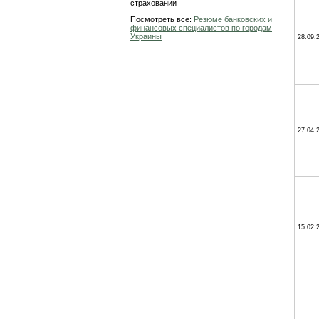
страховании
Посмотреть все:
Резюме банковских и
финансовых специалистов по городам
Украины
28.09.
27.04.
15.02.