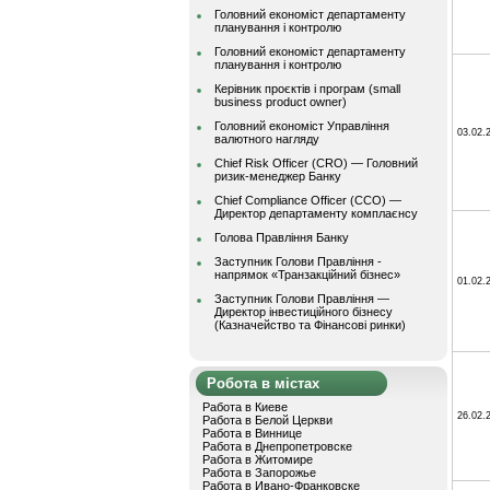
Головний економіст департаменту
планування і контролю
Головний економіст департаменту
планування і контролю
Керівник проєктів і програм (small
business product owner)
Головний економіст Управління
03.02.
валютного нагляду
Chief Risk Officer (CRO) — Головний
ризик-менеджер Банку
Chief Compliance Officer (CCO) —
Директор департаменту комплаєнсу
Голова Правління Банку
Заступник Голови Правління -
напрямок «Транзакційний бізнес»
01.02.
Заступник Голови Правління —
Директор інвестиційного бізнесу
(Казначейство та Фінансові ринки)
Робота в містах
Работа в Киеве
26.02.
Работа в Белой Церкви
Работа в Виннице
Работа в Днепропетровске
Работа в Житомире
Работа в Запорожье
Работа в Ивано-Франковске