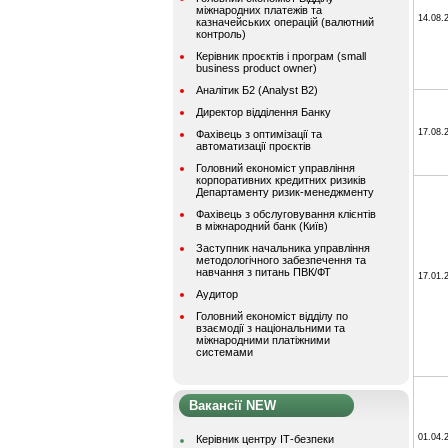
міжнародних платежів та
14.08.
казначейських операцій (валютний
контроль)
Керівник проєктів і програм (small
business product owner)
Аналітик Б2 (Analyst B2)
Директор відділення Банку
17.08.
Фахівець з оптимізації та
автоматизації проєктів
Головний економіст управління
корпоративних кредитних ризиків
Департаменту ризик-менеджменту
Фахівець з обслуговування клієнтів
в міжнародний банк (Київ)
Заступник начальника управління
методологічного забезпечення та
навчання з питань ПВК/ФТ
17.01.
Аудитор
Головний економіст відділу по
взаємодії з національними та
міжнародними платіжними
системами
Вакансії NEW
01.04.
Керівник центру ІТ-безпеки