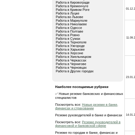
Работа в Кировограде
Работа в Кременчуге
01.12.
Работа в Кривом Роге
Работа в Луцке
Работа во Львове
Работа в Мариуполе
Работа в Николаеве
Работа в Одессе
Работа в Полтаве
Работа в Ровно
11.09.
Работа в Сумах
Работа в Тернополе
Работа в Ужгороде
Работа в Харькове
Работа в Херсоне
Работа в Хмельницком
Работа в Черкассах
Работа в Чернигове
Работа в Черновцах
Работа в Других городах
23.01.
Наиболее посещаемые рубрики
✅ Новые резюме банковских и финансовых
специалистов
Посмотреть все:
Новые резюме в банке,
финансах и страховании
Резюме руководителей в банке и финансах
14.01.
Посмотреть все:
Резюме руководителей в
финансовой и банковской сфере
Резюме по городам в банке, финансах и