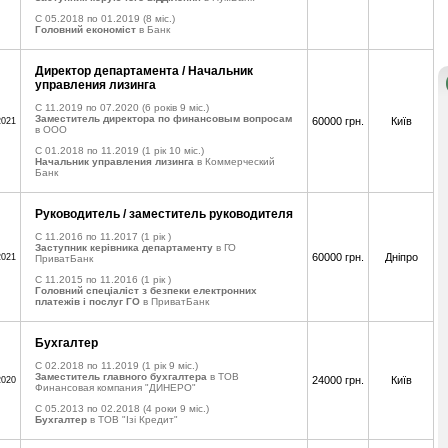
C 05.2018 по 01.2019
(8 міс.)
Головний економіст
в Банк
Директор департамента / Начальник
управления лизинга
C 11.2019 по 07.2020
(6 років 9 міс.)
Заместитель директора по финансовым вопросам
60000 грн.
Київ
2021
в ООО
C 01.2018 по 11.2019
(1 рік 10 міс.)
Начальник управления лизинга
в Коммерческий
Банк
Руководитель / заместитель руководителя
C 11.2016 по 11.2017
(1 рік )
Заступник керівника департаменту
в ГО
60000 грн.
Дніпро
2021
ПриватБанк
C 11.2015 по 11.2016
(1 рік )
Головний спецiалiст з безпеки електронних
платежiв i послуг ГО
в ПриватБанк
Бухгалтер
C 02.2018 по 11.2019
(1 рік 9 міс.)
Заместитель главного бухгалтера
в ТОВ
24000 грн.
Київ
2020
Финансовая компания "ДИНЕРО"
C 05.2013 по 02.2018
(4 роки 9 міс.)
Бухгалтер
в ТОВ "Ізі Кредит"