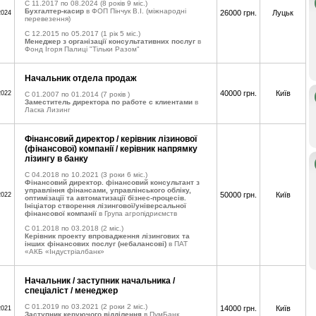
C 11.2017 по 08.2024
(8 років 9 міс.)
Бухгалтер-касир
в ФОП Пінчук В.І. (міжнародні
26000 грн.
Луцьк
2024
перевезення)
C 12.2015 по 05.2017
(1 рік 5 міс.)
Менеджер з організації консультативних послуг
в
Фонд Ігоря Палиці "Тільки Разом"
Начальник отдела продаж
40000 грн.
Київ
2022
C 01.2007 по 01.2014
(7 років )
Заместитель директора по работе с клиентами
в
Ласка Лизинг
Фінансовий директор / керівник лізинової
(фінансової) компанії / керівник напрямку
лізингу в банку
C 04.2018 по 10.2021
(3 роки 6 міс.)
Фінансовий директор. фінансовий консультант з
управління фінансами, управлінського обліку,
50000 грн.
Київ
2022
оптимізації та автоматизації бізнес-процесів.
Ініціатор створення лізингової/універсальної
фінансової компанії
в Група агропідриємств
C 01.2018 по 03.2018
(2 міс.)
Керівник проекту впровадження лізингових та
інших фінансових послуг (небалансові)
в ПАТ
«АКБ «Індустріалбанк»
Начальник / заступник начальника /
спеціаліст / менеджер
C 01.2019 по 03.2021
(2 роки 2 міс.)
14000 грн.
Київ
2021
Заступник керуючого відділення
в ПумБанк