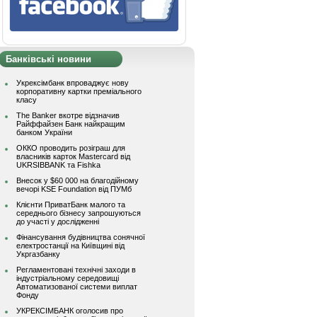
Банківські новини
Укрексімбанк впроваджує нову
корпоративну картки преміального
класу
The Banker вкотре відзначив
Райффайзен Банк найкращим
банком України
ОККО проводить розіграш для
власників карток Mastercard від
UKRSIBBANK та Fishka
Внесок у $60 000 на благодійному
вечорі KSE Foundation від ПУМб
Клієнти ПриватБанк малого та
середнього бізнесу запрошуються
до участі у дослідженні
Фінансування будівництва сонячної
електростанції на Київщині від
Укргазбанку
Регламентовані технічні заходи в
індустріальному середовищі
Автоматизованої системи виплат
Фонду
УКРЕКСІМБАНК оголосив про