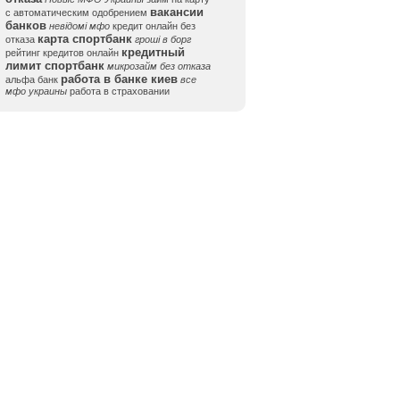
вакансии
с автоматическим одобрением
банков
невідомі мфо
кредит онлайн без
карта спортбанк
отказа
гроші в борг
кредитный
рейтинг кредитов онлайн
лимит спортбанк
микрозайм без отказа
работа в банке киев
альфа банк
все
мфо украины
работа в страховании