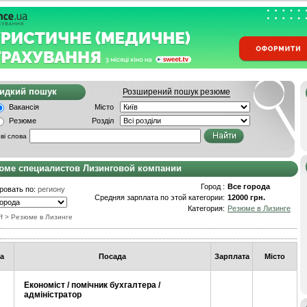
видкий пошук
Розширений пошук резюме
Вакансія
Місто
Резюме
Розділ
ві слова
юме специалистов Лизинговой компании
Город :
Все города
ровать по:
региону
Средняя зарплата по этой категории:
12000 грн.
Категория:
Резюме в Лизинге
f
>
Резюме в Лизинге
а
Посада
Зарплата
Місто
Економіст / помічник бухгалтера /
адміністратор