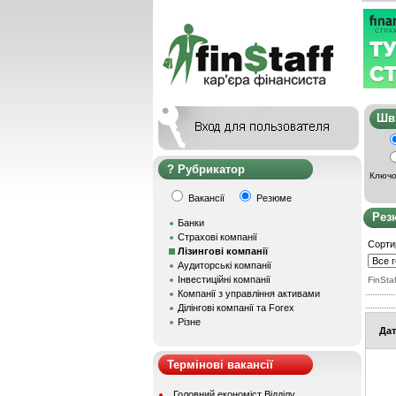
Ш
Рубрикатор
Ключо
Вакансії
Резюме
Рез
Банки
Страхові компанії
Сорти
Лізингові компанії
Аудиторські компанії
Інвестиційні компанії
FinStaf
Компанії з управління активами
Ділінгові компанії та Forex
Різне
Дат
Термінові вакансії
Головний економіст Відділу