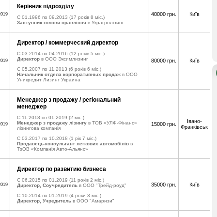
Керівник підрозділу
40000 грн.
Київ
2019
C 01.1996 по 09.2013
(17 років 8 міс.)
Заступник голови правління
в Украгролізинг
Директор / коммерческий директор
C 03.2014 по 04.2016
(12 років 5 міс.)
Директор
в ООО Эксимлизинг
80000 грн.
Київ
2019
C 05.2007 по 11.2013
(6 років 6 міс.)
Начальник отдела корпоративных продаж
в ООО
Уникредит Лизинг Украина
Менеджер з продажу / регіональний
менеджер
C 11.2018 по 01.2019
(2 міс.)
Івано-
Менеджер з продажу лізингу
в ТОВ «УЛФ-Фінанс»
15000 грн.
2019
Франківськ
лізингова компанія
C 03.2017 по 10.2018
(1 рік 7 міс.)
Продавець-консультант легкових автомобілів
в
ТзОВ «Компанія Авто-Альянс»
Директор по развитию бизнеса
C 06.2015 по 01.2019
(11 років 2 міс.)
35000 грн.
Київ
2019
Директор, Соучредитель
в ООО "Трейд-роуд"
C 10.2014 по 01.2019
(4 роки 3 міс.)
Директор, Учредитель
в ООО "Амаризи"