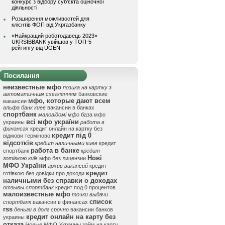
конкурс з відбору суб’єкта оціночної
діяльності
Розширення можливостей для
клієнтів ФОП від Укргазбанку
«Найкращий роботодавець 2023»
UKRSIBBANK увійшов у ТОП-5
рейтингу від UGEN
Посилання
неизвестные мфо
позика на картку з
автоматичним схваленням
банковские
мфо, которые дают всем
вакансии
альфа банк киев
вакансии в банках
спортбанк
маловідомі мфо
база мфо
всі мфо україни
украины
работа в
финансах
кредит онлайн на картку без
кредит під 0
відмови терміново
відсотків
кредит наличными киев
кредит
работа в банке
спортбанк
кредит
Нові
готівкою київ
мфо без лицензии
МФО України
архив вакансий
кредит
кредит
готівкою без довідки про доходи
наличными без справки о доходах
отзывы спортбанк
кредит под 0 процентов
малоизвестные мфо
точки выдачи
список
спортбанк
вакансии в финансах
rss
деньги в долг срочно
вакансии банков
кредит онлайн на карту без
украины
отказа
Новые МФО Украины
займ на карту