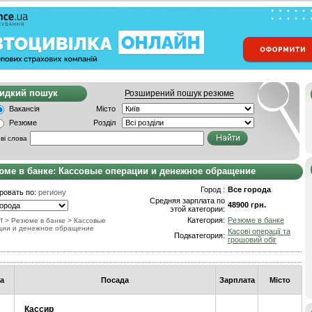
видкий пошук
Розширений пошук резюме
Вакансія
Місто
Резюме
Розділ
ві слова
юме в банке: Кассовые операции и денежное обращение
Город :
Все города
ровать по:
региону
Средняя зарплата по
48900 грн.
этой категории:
Категория:
Резюме в банке
f
>
Резюме в банке
>
Кассовые
ции и денежное обращение
Касові операції та
Подкатегория:
грошовий обіг
а
Посада
Зарплата
Місто
Кассир