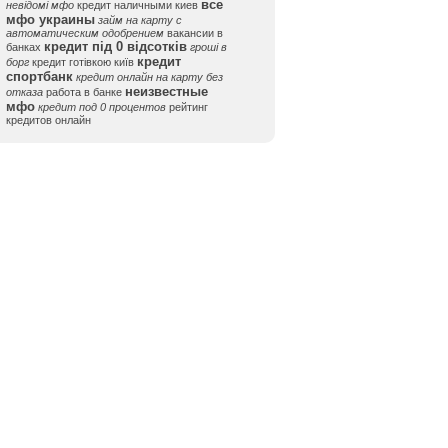
все
невідомі мфо
кредит наличными киев
мфо украины
займ на карту с
автоматическим одобрением
вакансии в
кредит під 0 відсотків
банках
гроші в
кредит
борг
кредит готівкою київ
спортбанк
кредит онлайн на карту без
неизвестные
отказа
работа в банке
мфо
кредит под 0 процентов
рейтинг
кредитов онлайн