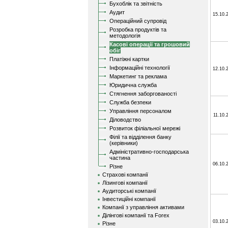
Бухоблік та звітність
Аудит
15.10.
Операційний супровід
Розробка продуктів та
методологія
Касові операції та грошовий
обіг
Платіжні картки
Інформаційні технології
12.10.
Маркетинг та реклама
Юридична служба
Стягнення заборгованості
Служба безпеки
Управління персоналом
11.10.
Діловодство
Розвиток філіальної мережі
Філії та відділення банку
(керівники)
Адміністративно-господарська
частина
06.10.
Різне
Страхові компанії
Лізингові компанії
Аудиторські компанії
Інвестиційні компанії
Компанії з управління активами
Ділінгові компанії та Forex
03.10.
Різне