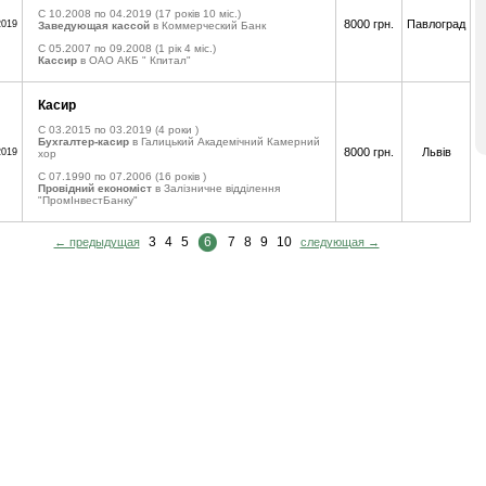
C 10.2008 по 04.2019
(17 років 10 міс.)
8000 грн.
Павлоград
2019
Заведующая кассой
в Коммерческий Банк
C 05.2007 по 09.2008
(1 рік 4 міс.)
Кассир
в ОАО АКБ " Кпитал"
Касир
C 03.2015 по 03.2019
(4 роки )
Бухгалтер-касир
в Галицький Академічний Камерний
8000 грн.
Львів
2019
хор
C 07.1990 по 07.2006
(16 років )
Провідний економіст
в Залізничне відділення
"ПромІнвестБанку"
3
4
5
6
7
8
9
10
← предыдущая
следующая →