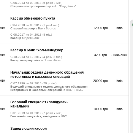
C 06.2013 по 09.2018
(5 років 3 міс.)
Старший контролер-кассир
в АТ "Ощадбанк"
Кассир обменного пункта
C 04.2018 по 08.2019
(1 рік 4 міс.)
12000 грн.
Київ
2019
Старший кассир
в Банк Восток
C 08.2017 по 04.2018
(8 міс.)
Кассир
в Идея Банк
Кассир в банк / хол-менеджер
4200 грн.
Лисичанск
2019
C 10.2013 по 12.2017
(4 роки 2 міс.)
Касир -операціоніст
в Приватбанк
Начальник отдела денежного обращения
неторговых и кассовых операций
20000 грн.
Київ
2019
C 07.1996 по 07.2016
(20 років )
Ведущий специалист отдела денежного обращения
неторговых и кассовых операций.
в ПАО "ПУМБ"
Головний спецiалiст / завiдувач /
начальник
10000 грн.
Київ
2019
C 01.2019 по 01.2019
(7 років 7 міс.)
Головний спецiалiст, завiдувач
в НБУ
Заведующий кассой