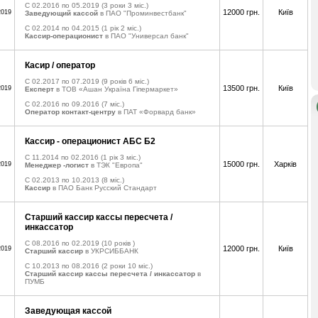
C 02.2016 по 05.2019
(3 роки 3 міс.)
12000 грн.
Київ
2019
Заведующий кассой
в ПАО "Проминвестбанк"
C 02.2014 по 04.2015
(1 рік 2 міс.)
Кассир-операционист
в ПАО "Универсал банк"
Касир / оператор
C 02.2017 по 07.2019
(9 років 6 міс.)
13500 грн.
Київ
2019
Експерт
в ТОВ «Ашан Україна Гіпермаркет»
C 02.2016 по 09.2016
(7 міс.)
Оператор контакт-центру
в ПАТ «Форвард банк»
Кассир - операционист АБС Б2
C 11.2014 по 02.2016
(1 рік 3 міс.)
15000 грн.
Харків
2019
Менеджер -логист
в ТЭК "Европа"
C 02.2013 по 10.2013
(8 міс.)
Кассир
в ПАО Банк Русский Стандарт
Старший кассир кассы пересчета /
инкассатор
C 08.2016 по 02.2019
(10 років )
12000 грн.
Київ
2019
Старший кассир
в УКРСИББАНК
C 10.2013 по 08.2016
(2 роки 10 міс.)
Старший кассир кассы пересчета / инкассатор
в
ПУМБ
Заведующая кассой