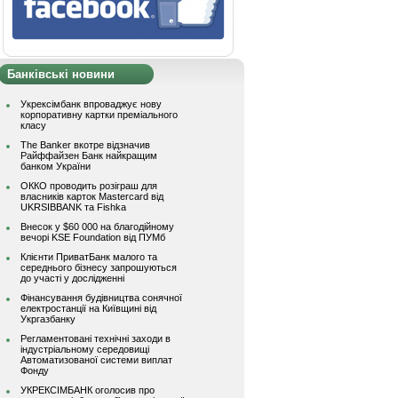
Банківські новини
Укрексімбанк впроваджує нову
корпоративну картки преміального
класу
The Banker вкотре відзначив
Райффайзен Банк найкращим
банком України
ОККО проводить розіграш для
власників карток Mastercard від
UKRSIBBANK та Fishka
Внесок у $60 000 на благодійному
вечорі KSE Foundation від ПУМб
Клієнти ПриватБанк малого та
середнього бізнесу запрошуються
до участі у дослідженні
Фінансування будівництва сонячної
електростанції на Київщині від
Укргазбанку
Регламентовані технічні заходи в
індустріальному середовищі
Автоматизованої системи виплат
Фонду
УКРЕКСІМБАНК оголосив про