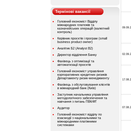
Термінові вакансії
Головний економіст Відділу
міжнародних платежів та
09.09.
казначейських операцій (валютний
контроль)
Керівник проєктів і програм (small
business product owner)
Аналітик Б2 (Analyst B2)
02.09.
Директор відділення Банку
Фахівець з оптимізації та
автоматизації проєктів
Головний економіст управління
корпоративних кредитних ризиків
Департаменту ризик-менеджменту
17.08.
Фахівець з обслуговування клієнтів
в міжнародний банк (Київ)
Заступник начальника управління
методологічного забезпечення та
навчання з питань ПВК/ФТ
07.08.
Аудитор
Головний економіст відділу по
взаємодії з національними та
міжнародними платіжними
системами