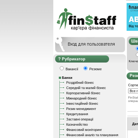
Ш
Рубрикатор
Ключо
Вакансії
Резюме
Рез
Банки
Роздрібний бізнес
Сорти
Середній та малий бізнес
Корпоративний бізнес
FinStaf
Міжнародний бізнес
опера
Інвестиційний бізнес
Ризик-менеджмент
Кредитування
Заставні операції
Дат
Казначейство
Фінансовий моніторинг
Фінансовий аналіз та планування