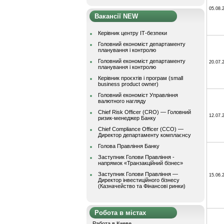
05.08.
Вакансії NEW
Керівник центру ІТ-безпеки
Головний економіст департаменту
планування і контролю
Головний економіст департаменту
20.07.
планування і контролю
Керівник проєктів і програм (small
business product owner)
Головний економіст Управління
валютного нагляду
Chief Risk Officer (CRO) — Головний
12.07.
ризик-менеджер Банку
Chief Compliance Officer (CCO) —
Директор департаменту комплаєнсу
Голова Правління Банку
Заступник Голови Правління -
напрямок «Транзакційний бізнес»
Заступник Голови Правління —
15.06.
Директор інвестиційного бізнесу
(Казначейство та Фінансові ринки)
Робота в містах
Работа в Киеве