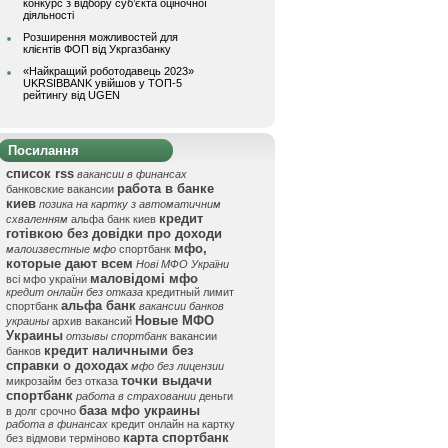
конкурс з відбору суб’єкта оціночної
діяльності
Розширення можливостей для
клієнтів ФОП від Укргазбанку
«Найкращий роботодавець 2023»
UKRSIBBANK увійшов у ТОП-5
рейтингу від UGEN
Посилання
список rss
вакансии в финансах
работа в банке
банковские вакансии
киев
позика на картку з автоматичним
кредит
схваленням
альфа банк киев
готівкою без довідки про доходи
мфо,
малоизвестные мфо
спортбанк
которые дают всем
Нові МФО України
маловідомі мфо
всі мфо україни
кредит онлайн без отказа
кредитный лимит
альфа банк
спортбанк
вакансии банков
Новые МФО
украины
архив вакансий
Украины
отзывы спортбанк
вакансии
кредит наличными без
банков
справки о доходах
мфо без лицензии
точки выдачи
микрозайм без отказа
спортбанк
работа в страховании
деньги
база мфо украины
в долг срочно
работа в финансах
кредит онлайн на картку
карта спортбанк
без відмови терміново