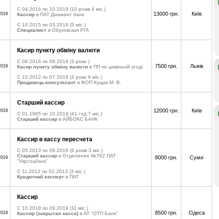
C 04.2016 по 10.2019
(10 років 4 міс.)
13000 грн.
Київ
2019
Кассир
в ПАТ Диамант банк
C 10.2015 по 03.2016
(5 міс.)
Специалист
в Обуховская РГА
Касир пункту обміну валюти
C 08.2016 по 08.2019
(3 роки )
7500 грн.
Львів
2019
Касир пункту обміну валюти
в ПП по цивільній угоді
C 10.2012 по 07.2016
(3 роки 9 міс.)
Продавець-консультант
в ФОП Кущак М .В.
Старший кассир
12000 грн.
Київ
2019
C 01.1985 по 10.2019
(41 год 7 міс.)
Старший кассир
в АЙБОКС БАНК
Кассир в кассу пересчета
C 05.2013 по 08.2019
(6 років 3 міс.)
Старший кассир
в Отделение №762 ПАТ
8000 грн.
Суми
2019
"Укрсоцбанк"
C 11.2012 по 02.2013
(3 міс.)
Кредитний експерт
в ПАТ
Кассир
C 10.2018 по 09.2019
(11 міс.)
8500 грн.
Одеса
2019
Кассир (закрытая касса)
в АТ "ОТП Банк"