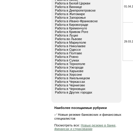
Работа в Белой Церкви
Работа в Виннице
01.04.
Работа в Днепропетровске
Работа в Житомире
Работа в Запорожье
Работа в Ивано-Франковске
Работа в Кировограде
Работа в Кременчуге
Работа в Кривом Роге
Работа в Луцке
Работа во Львове
29.03.
Работа в Мариуполе
Работа в Николаеве
Работа в Одессе
Работа в Полтаве
Работа в Ровно
Работа в Сумах
Работа в Тернополе
Работа в Ужгороде
Работа в Харькове
Работа в Херсоне
Работа в Хмельницком
Работа в Черкассах
Работа в Чернигове
Работа в Черновцах
Работа в Других городах
Наиболее посещаемые рубрики
✅ Новые резюме банковских и финансовых
специалистов
Посмотреть все:
Новые резюме в банке,
финансах и страховании