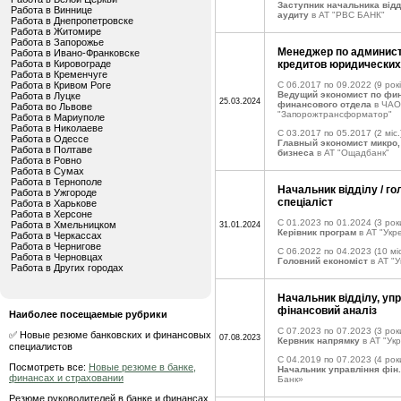
Заступник начальника відд
Работа в Виннице
аудиту
в АТ "РВС БАНК"
Работа в Днепропетровске
Работа в Житомире
Работа в Запорожье
Менеджер по админис
Работа в Ивано-Франковске
Работа в Кировограде
кредитов юридических
Работа в Кременчуге
Работа в Кривом Роге
C 06.2017 по 09.2022
(9 рокі
Ведущий экономист по фи
Работа в Луцке
25.03.2024
финансового отдела
в ЧАО
Работа во Львове
"Запорожтрансформатор"
Работа в Мариуполе
Работа в Николаеве
C 03.2017 по 05.2017
(2 міс.
Работа в Одессе
Главный экономист микро,
Работа в Полтаве
бизнеса
в АТ "Ощадбанк"
Работа в Ровно
Работа в Сумах
Работа в Тернополе
Начальник відділу / го
Работа в Ужгороде
спеціаліст
Работа в Харькове
Работа в Херсоне
C 01.2023 по 01.2024
(3 рок
Работа в Хмельницком
31.01.2024
Керівник програм
в АТ "Укр
Работа в Черкассах
Работа в Чернигове
C 06.2022 по 04.2023
(10 міс
Работа в Черновцах
Головний економіст
в АТ "У
Работа в Других городах
Начальник відділу, упр
фінансовий аналіз
Наиболее посещаемые рубрики
C 07.2023 по 07.2023
(3 рок
✅ Новые резюме банковских и финансовых
07.08.2023
Кервник напрямку
в АТ "Укр
специалистов
C 04.2019 по 07.2023
(4 рок
Посмотреть все:
Новые резюме в банке,
Начальник управління фін
финансах и страховании
Банк»
Резюме руководителей в банке и финансах