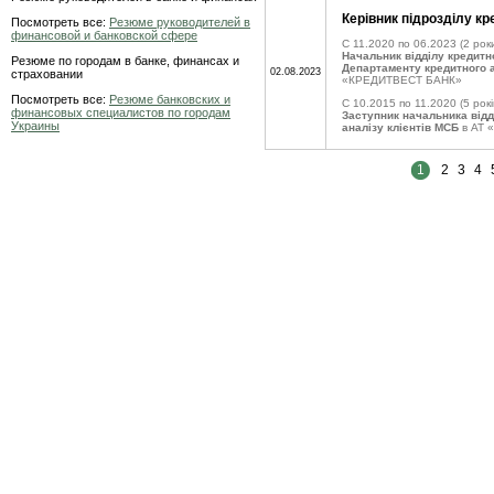
Керівник підрозділу кр
Посмотреть все:
Резюме руководителей в
финансовой и банковской сфере
C 11.2020 по 06.2023
(2 роки
Начальник відділу кредитн
Резюме по городам в банке, финансах и
Департаменту кредитного 
02.08.2023
страховании
«КРЕДИТВЕСТ БАНК»
Посмотреть все:
Резюме банковских и
C 10.2015 по 11.2020
(5 рокі
финансовых специалистов по городам
Заступник начальника відд
Украины
аналізу клієнтів МСБ
в АТ «
1
2
3
4