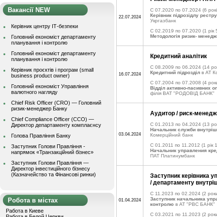
Вакансії NEW
C 07.2020 по 07.2024
(6 рокі
Керівник підрозідлу рестру
22.07.2024
Укргазбанк
Керівник центру ІТ-безпеки
C 02.2019 по 07.2020
(1 рік 
Методологія ризик- менед
Головний економіст департаменту
планування і контролю
Головний економіст департаменту
Кредитний аналітик
планування і контролю
C 08.2009 по 06.2024
(14 ро
Керівник проєктів і програм (small
Кредитний підрозділ
в АТ К
16.07.2024
business product owner)
C 07.2004 по 07.2008
(4 рок
Головний економіст Управління
Відділ активно-пасивних о
валютного нагляду
філія ВАТ "РОДОВІД БАНК"
Chief Risk Officer (CRO) — Головний
ризик-менеджер Банку
Аудитор / риск-менедж
Chief Compliance Officer (CCO) —
C 01.2013 по 04.2024
(13 ро
Директор департаменту комплаєнсу
Начальник служби внутріш
03.04.2024
Комерційний банк
Голова Правління Банку
C 01.2011 по 11.2012
(1 рік 
Заступник Голови Правління -
Начальник управления кре
напрямок «Транзакційний бізнес»
ПАТ Платинумбанк
Заступник Голови Правління —
Директор інвестиційного бізнесу
(Казначейство та Фінансові ринки)
Заступник керівника у
/ департаменту внутрі
C 11.2023 по 02.2024
(2 роки
Заступник начальника упр
Робота в містах
01.04.2024
контролю
в АТ "РВС БАНК"
Работа в Киеве
C 03.2021 по 11.2023
(2 роки
Работа в Белой Церкви