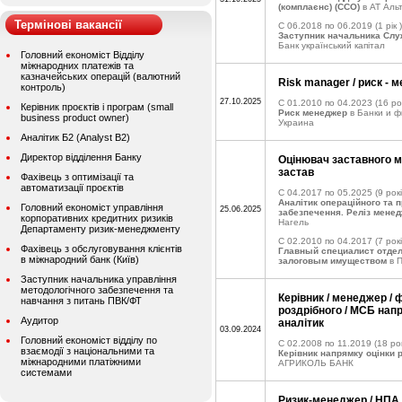
(комплаєнс) (CCO)
в АТ Аль
Термінові вакансії
C 06.2018 по 06.2019
(1 рік )
Заступник начальника Слу
Банк український капітал
Головний економіст Відділу
міжнародних платежів та
казначейських операцій (валютний
Risk manager / риск - 
контроль)
27.10.2025
C 01.2010 по 04.2023
(16 ро
Керівник проєктів і програм (small
Риск менеджер
в Банки и ф
business product owner)
Украина
Аналітик Б2 (Analyst B2)
Директор відділення Банку
Оцінювач заставного м
застав
Фахівець з оптимізації та
автоматизації проєктів
C 04.2017 по 05.2025
(9 рокі
Аналітик операційного та 
Головний економіст управління
25.06.2025
забезпечення. Реліз мене
корпоративних кредитних ризиків
Нагель
Департаменту ризик-менеджменту
C 02.2010 по 04.2017
(7 рокі
Фахівець з обслуговування клієнтів
Главный специалист отдел
в міжнародний банк (Київ)
залоговым имуществом
в 
Заступник начальника управління
методологічного забезпечення та
Керівник / менеджер / 
навчання з питань ПВК/ФТ
роздрібного / МСБ напр
Аудитор
аналітик
03.09.2024
Головний економіст відділу по
C 02.2008 по 11.2019
(18 рок
взаємодії з національними та
Керівник напрямку оцінки 
міжнародними платіжними
АГРИКОЛЬ БАНК
системами
Ризик-менеджер / НПА /