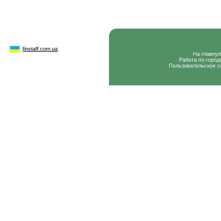
finstaff.com.ua
На главну
Работа по город
Пользовательское с