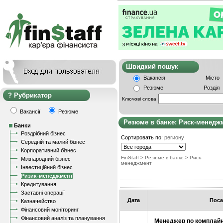
Швидкий пошу
Вакансія
Місто
Резюме
Розділ
Рубрикатор
Ключові слова
Вакансії
Резюме
Резюме в банке: Риск-менедж
Банки
Роздрібний бізнес
Сортировать по:
региону
Середній та малий бізнес
Корпоративний бізнес
FinStaff
>
Резюме в банке
>
Риск-
Міжнародний бізнес
менеджмент
Інвестиційний бізнес
Ризик-менеджмент
Кредитування
Заставні операції
Дата
Поса
Казначейство
Фінансовий моніторинг
Фінансовий аналіз та планування
Менеджер по комплайн