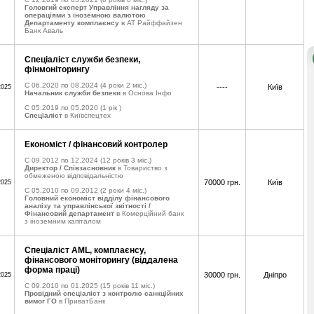
Головгий експерт Управління нагляду за
операціями з іноземною валютою
Департаменту комплаєнсу
в АТ Райффайзен
Банк Аваль
Спеціаліст служби безпеки,
фінмоніторингу
C 06.2020 по 08.2024
(4 роки 2 міс.)
----
Київ
2025
Начальник служби безпеки
в Основа Інфо
C 05.2019 по 05.2020
(1 рік )
Спеціаліст
в Київспецтех
Економіст / фінансовий контролер
C 09.2012 по 12.2024
(12 років 3 міс.)
Директор / Співзасновник
в Товариство з
обмеженою відповідальністю
70000 грн.
Київ
2025
C 05.2010 по 09.2012
(2 роки 4 міс.)
Головний економіст відділу фінансового
аналізу та управлінської звітності /
Фінансовий департамент
в Комерційний банк
з іноземним капіталом
Спеціаліст AML, комплаєнсу,
фінансового моніторингу (віддалена
форма праці)
30000 грн.
Дніпро
2025
C 09.2010 по 01.2025
(15 років 11 міс.)
Провідний спеціаліст з контролю санкційних
вимог ГО
в ПриватБанк