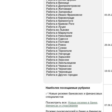
Работа в Виннице
Работа в Днепропетровске
Работа в Житомире
Работа в Запорожье
Работа в Ивано-Франковске
05.05.
Работа в Кировограде
Работа в Кременчуге
Работа в Кривом Роге
Работа в Луцке
Работа во Львове
Работа в Мариуполе
Работа в Николаеве
Работа в Одессе
Работа в Полтаве
Работа в Ровно
28.04.
Работа в Сумах
Работа в Тернополе
Работа в Ужгороде
Работа в Харькове
Работа в Херсоне
Работа в Хмельницком
Работа в Черкассах
Работа в Чернигове
19.02.
Работа в Черновцах
Работа в Других городах
Наиболее посещаемые рубрики
✅ Новые резюме банковских и финансовых
специалистов
Посмотреть все:
Новые резюме в банке,
финансах и страховании
07.09.
Резюме руководителей в банке и финансах