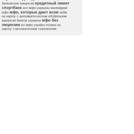
кредитный лимит
банковские вакансии
спортбанк
все мфо украины
маловідомі
мфо, которые дают всем
мфо
займ
на карту с автоматическим одобрением
мфо без
вакансии банков украины
лицензии
всі мфо україни
позика на
картку з автоматичним схваленням