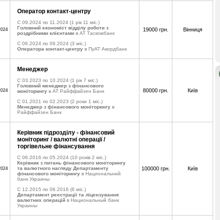
Оператор контакт-центру
C 09.2024 по 11.2024
(1 рік 11 міс.)
Головний економіст відділу роботи з
19000 грн.
Вінниця
2024
роздрібними клієнтами
в АТ Таскомбанк
C 06.2024 по 09.2024
(3 міс.)
Оператора контакт-центру
в ПуАТ Акордбанк
Менеджер
C 03.2023 по 10.2024
(1 рік 7 міс.)
Головний менеджер з фінансового
80000 грн.
Київ
2024
моніторингу
в АТ Райффайзен Банк
C 01.2021 по 02.2023
(2 роки 1 міс.)
Менеджер з фінансового моніторингу
в
Райффайзен Банк
Керівник підрозділу - фінансовий
моніторинг / валютні операції /
торгівельне фінансування
C 06.2016 по 05.2024
(10 років 2 міс.)
Керівник з питань фінансового моніторингу
та валютного нагляду Департаменту
100000 грн.
Київ
2024
фінансового моніторингу
в Национальний
банк Украины
C 12.2015 по 06.2016
(6 міс.)
Департамент реєстрації та ліцензування
валютних операцій
в Национальный банк
Украины