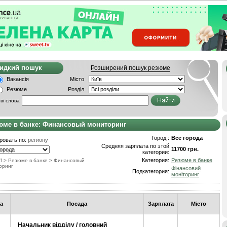
видкий пошук
Розширений пошук резюме
Вакансія
Місто
Резюме
Розділ
ві слова
юме в банке: Финансовый мониторинг
Город :
Все города
ровать по:
региону
Средняя зарплата по этой
11700 грн.
категории:
Категория:
Резюме в банке
f
>
Резюме в банке
>
Финансовый
оринг
Фінансовий
Подкатегория:
моніторинг
а
Посада
Зарплата
Місто
Начальник відділу / головний