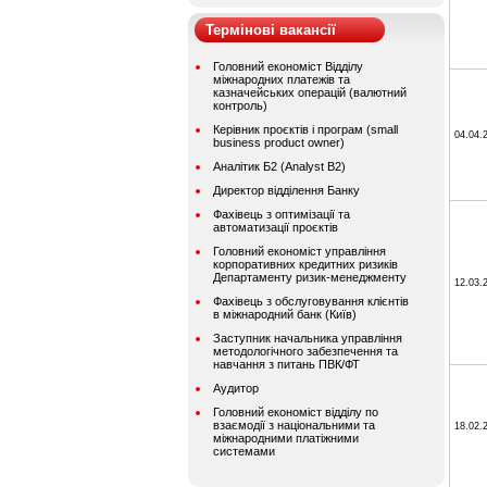
Термінові вакансії
Головний економіст Відділу
міжнародних платежів та
казначейських операцій (валютний
контроль)
Керівник проєктів і програм (small
04.04.
business product owner)
Аналітик Б2 (Analyst B2)
Директор відділення Банку
Фахівець з оптимізації та
автоматизації проєктів
Головний економіст управління
корпоративних кредитних ризиків
Департаменту ризик-менеджменту
12.03.
Фахівець з обслуговування клієнтів
в міжнародний банк (Київ)
Заступник начальника управління
методологічного забезпечення та
навчання з питань ПВК/ФТ
Аудитор
Головний економіст відділу по
взаємодії з національними та
18.02.
міжнародними платіжними
системами