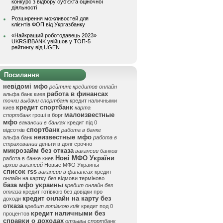
конкурс з відбору суб’єкта оціночної
діяльності
Розширення можливостей для
клієнтів ФОП від Укргазбанку
«Найкращий роботодавець 2023»
UKRSIBBANK увійшов у ТОП-5
рейтингу від UGEN
Посилання
невідомі мфо
рейтинг кредитов онлайн
работа в финансах
альфа банк киев
точки выдачи спортбанк
кредит наличными
кредит спортбанк
киев
карта
малоизвестные
спортбанк
гроші в борг
мфо
вакансии в банках
кредит під 0
спортбанк
відсотків
работа в банке
неизвестные мфо
альфа банк
работа в
страховании
деньги в долг срочно
микрозайм без отказа
вакансии банков
Нові МФО України
работа в банке киев
архив вакансий
Новые МФО Украины
список rss
вакансии в финансах
кредит
онлайн на картку без відмови терміново
база мфо украины
кредит онлайн без
отказа
кредит готівкою без довідки про
кредит онлайн на карту без
доходи
отказа
кредит готівкою київ
кредит под 0
кредит наличными без
процентов
справки о доходах
отзывы спортбанк