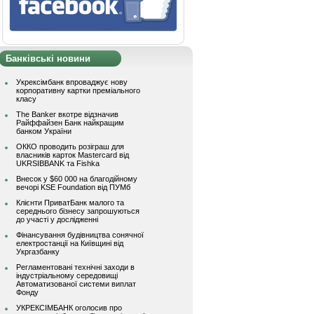
Банківські новини
Укрексімбанк впроваджує нову
корпоративну картки преміального
класу
The Banker вкотре відзначив
Райффайзен Банк найкращим
банком України
ОККО проводить розіграш для
власників карток Mastercard від
UKRSIBBANK та Fishka
Внесок у $60 000 на благодійному
вечорі KSE Foundation від ПУМб
Клієнти ПриватБанк малого та
середнього бізнесу запрошуються
до участі у дослідженні
Фінансування будівництва сонячної
електростанції на Київщині від
Укргазбанку
Регламентовані технічні заходи в
індустріальному середовищі
Автоматизованої системи виплат
Фонду
УКРЕКСІМБАНК оголосив про