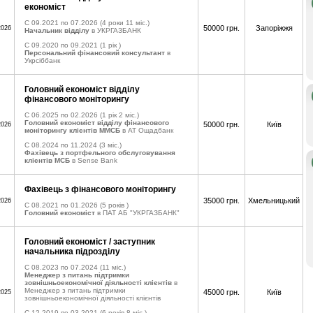
економіст
C 09.2021 по 07.2026
(4 роки 11 міс.)
50000 грн.
Запоріжжя
2026
Начальник відділу
в УКРГАЗБАНК
C 09.2020 по 09.2021
(1 рік )
Персональний фінансовий консультант
в
Укрсіббанк
Головний економіст відділу
фінансового моніторингу
C 06.2025 по 02.2026
(1 рік 2 міс.)
Головний економіст відділу фінансового
50000 грн.
Київ
2026
моніторингу клієнтів ММСБ
в АТ Ощадбанк
C 08.2024 по 11.2024
(3 міс.)
Фахівець з портфельного обслуговування
клієнтів МСБ
в Sense Bank
Фахівець з фінансового моніторингу
35000 грн.
Хмельницький
2026
C 08.2021 по 01.2026
(5 років )
Головний економіст
в ПАТ АБ "УКРГАЗБАНК"
Головний економіст / заступник
начальника підрозділу
C 08.2023 по 07.2024
(11 міс.)
Менеджер з питань підтримки
зовнішньоекономічної діяльності клієнтів
в
Менеджер з питань підтримки
45000 грн.
Київ
2025
зовнішньоекономічної діяльності клієнтів
C 12.2019 по 03.2021
(6 років 8 міс.)