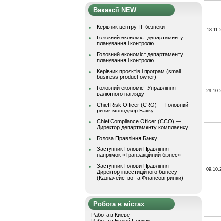
Вакансії NEW
Керівник центру ІТ-безпеки
18.11.
Головний економіст департаменту
планування і контролю
Головний економіст департаменту
планування і контролю
Керівник проєктів і програм (small
business product owner)
Головний економіст Управління
29.10.
валютного нагляду
Chief Risk Officer (CRO) — Головний
ризик-менеджер Банку
Chief Compliance Officer (CCO) —
Директор департаменту комплаєнсу
Голова Правління Банку
Заступник Голови Правління -
напрямок «Транзакційний бізнес»
Заступник Голови Правління —
09.10.
Директор інвестиційного бізнесу
(Казначейство та Фінансові ринки)
Робота в містах
Работа в Киеве
Работа в Белой Церкви