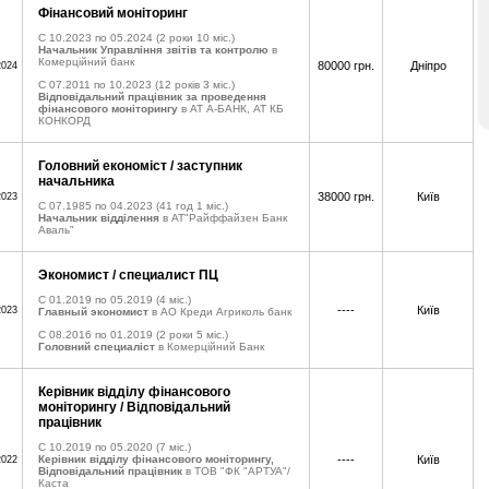
Фінансовий моніторинг
C 10.2023 по 05.2024
(2 роки 10 міс.)
Начальник Управління звітів та контролю
в
Комерційний банк
80000 грн.
Дніпро
2024
C 07.2011 по 10.2023
(12 років 3 міс.)
Відповідальний працівник за проведення
фінансового моніторингу
в АТ А-БАНК, АТ КБ
КОНКОРД
Головний економіст / заступник
начальника
38000 грн.
Київ
2023
C 07.1985 по 04.2023
(41 год 1 міс.)
Начальник відділення
в АТ"Райффайзен Банк
Аваль"
Экономист / специалист ПЦ
C 01.2019 по 05.2019
(4 міс.)
----
Київ
2023
Главный экономист
в АО Креди Агриколь банк
C 08.2016 по 01.2019
(2 роки 5 міс.)
Головний специаліст
в Комерційний Банк
Керівник відділу фінансового
моніторингу / Відповідальний
працівник
C 10.2019 по 05.2020
(7 міс.)
Керівник відділу фінансового моніторингу,
----
Київ
2022
Відповідальний працівник
в ТОВ "ФК "АРТУА"/
Каста