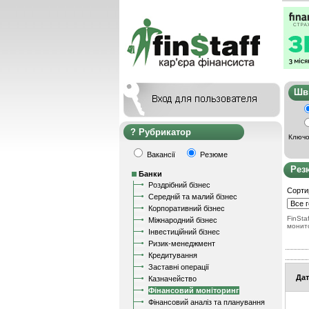
Ш
Рубрикатор
Ключо
Вакансії
Резюме
Рез
Банки
Роздрібний бізнес
Сорти
Середній та малий бізнес
Корпоративний бізнес
FinStaf
Міжнародний бізнес
монит
Інвестиційний бізнес
Ризик-менеджмент
Кредитування
Заставні операції
Дат
Казначейство
Фінансовий моніторинг
Фінансовий аналіз та планування