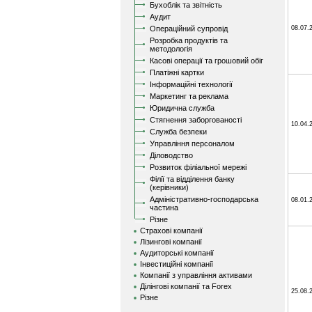
Бухоблік та звітність
Аудит
Операційний супровід
08.07.
Розробка продуктів та
методологія
Касові операції та грошовий обіг
Платіжні картки
Інформаційні технології
Маркетинг та реклама
Юридична служба
Стягнення заборгованості
10.04.
Служба безпеки
Управління персоналом
Діловодство
Розвиток філіальної мережі
Філії та відділення банку
(керівники)
Адміністративно-господарська
08.01.
частина
Різне
Страхові компанії
Лізингові компанії
Аудиторські компанії
Інвестиційні компанії
Компанії з управління активами
Ділінгові компанії та Forex
25.08.
Різне