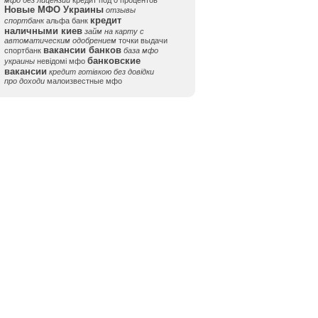
мфо без лицензии
кредит под 0 процентов
Новые МФО Украины
отзывы
кредит
спортбанк
альфа банк
наличными киев
займ на карту с
автоматическим одобрением
точки выдачи
вакансии банков
спортбанк
база мфо
банковские
украины
невідомі мфо
вакансии
кредит готівкою без довідки
про доходи
малоизвестные мфо