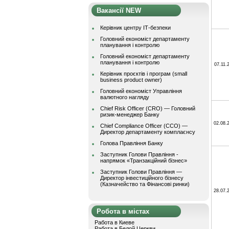
Вакансії NEW
Керівник центру ІТ-безпеки
Головний економіст департаменту
планування і контролю
Головний економіст департаменту
планування і контролю
07.11.
Керівник проєктів і програм (small
business product owner)
Головний економіст Управління
валютного нагляду
Chief Risk Officer (CRO) — Головний
ризик-менеджер Банку
02.08.
Chief Compliance Officer (CCO) —
Директор департаменту комплаєнсу
Голова Правління Банку
Заступник Голови Правління -
напрямок «Транзакційний бізнес»
Заступник Голови Правління —
Директор інвестиційного бізнесу
(Казначейство та Фінансові ринки)
28.07.
Робота в містах
Работа в Киеве
Работа в Белой Церкви