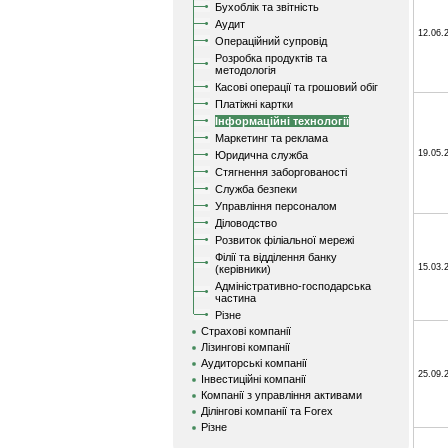
Бухоблік та звітність
Аудит
12.06.
Операційний супровід
Розробка продуктів та
методологія
Касові операції та грошовий обіг
Платіжні картки
Інформаційні технології
Маркетинг та реклама
19.05.
Юридична служба
Стягнення заборгованості
Служба безпеки
Управління персоналом
Діловодство
Розвиток філіальної мережі
Філії та відділення банку
15.03.
(керівники)
Адміністративно-господарська
частина
Різне
Страхові компанії
Лізингові компанії
Аудиторські компанії
25.09.
Інвестиційні компанії
Компанії з управління активами
Ділінгові компанії та Forex
Різне