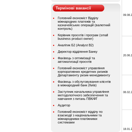
Термінові вакансії
09.08.
Головний економіст Відділу
міжнародних платежів та
казначейських операцій (валютний
контроль)
Керівник проєктів і програм (small
business product owner)
Аналітик Б2 (Analyst B2)
Директор відділення Банку
20.06.
Фахівець з оптимізації та
автоматизації проєктів
Головний економіст управління
корпоративних кредитних ризиків
Департаменту ризик-менеджменту
Фахівець з обслуговування клієнтів
в міжнародний банк (Київ)
Заступник начальника управління
06.02.
методологічного забезпечення та
навчання з питань ПВК/ФТ
Аудитор
Головний економіст відділу по
взаємодії з національними та
міжнародними платіжними
системами
18.01.