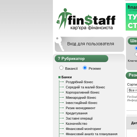
Ш
Рубрикатор
Ключо
Вакансії
Резюме
Рез
Банки
Роздрібний бізнес
Сорти
Середній та малий бізнес
Корпоративний бізнес
FinStaf
Міжнародний бізнес
Инфор
Інвестиційний бізнес
Ризик-менеджмент
Кредитування
Заставні операції
Дат
Казначейство
Фінансовий моніторинг
Фінансовий аналіз та планування