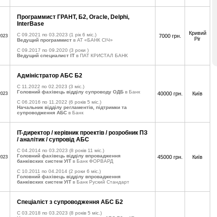
Программист ГРАНТ, Б2, Oracle, Delphi,
InterBase
Кривий
C 09.2021 по 03.2023
(1 рік 6 міс.)
7000 грн.
2023
Ріг
Ведущий программист
в АТ «БАНК СІЧ»
C 09.2017 по 09.2020
(3 роки )
Ведущий специалист IT
в ПАТ КРИСТАЛ БАНК
Адміністратор АБС Б2
C 11.2022 по 02.2023
(3 міс.)
Головний фахівець відділу супроводу ОДБ
в Банк
40000 грн.
Київ
2023
C 06.2016 по 11.2022
(6 років 5 міс.)
Начальник відділу регламентів, підтримки та
супроводження АБС
в Банк
IT-директор / керівник проектів / розробник ПЗ
/ аналітик / супровід АБС
C 04.2014 по 03.2023
(8 років 11 міс.)
Головний фахівець відділу впровадження
45000 грн.
Київ
2023
банківских систем УІТ
в Банк ФОРВАРД
C 10.2011 по 04.2014
(2 роки 6 міс.)
Головний фахівець відділу впровадження
банківских систем УІТ
в Банк Руский Стандарт
Спеціаліст з супроводження АБС Б2
C 03.2018 по 03.2023
(8 років 5 міс.)