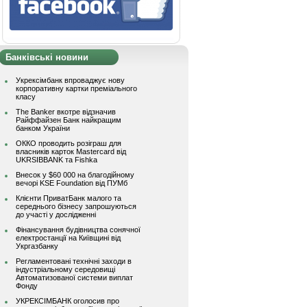
Банківські новини
Укрексімбанк впроваджує нову
корпоративну картки преміального
класу
The Banker вкотре відзначив
Райффайзен Банк найкращим
банком України
ОККО проводить розіграш для
власників карток Mastercard від
UKRSIBBANK та Fishka
Внесок у $60 000 на благодійному
вечорі KSE Foundation від ПУМб
Клієнти ПриватБанк малого та
середнього бізнесу запрошуються
до участі у дослідженні
Фінансування будівництва сонячної
електростанції на Київщині від
Укргазбанку
Регламентовані технічні заходи в
індустріальному середовищі
Автоматизованої системи виплат
Фонду
УКРЕКСІМБАНК оголосив про