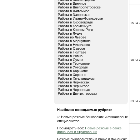
Работа в Виннице
Работа в Днепропетровске
Работа в Житомире
Работа в Запорожье
Работа в Ивано-Франковске
Работа в Кировограде
25.04.
Работа в Кременчуге
Работа в Кривом Роге
Работа в Луцке
Работа во Львове
Работа в Мариуполе
Работа в Николаеве
Работа в Одессе
Работа в Полтаве
Работа в Ровно
Работа в Сумах
20.04.
Работа в Тернополе
Работа в Ужгороде
Работа в Харькове
Работа в Херсоне
Работа в Хмельницком
Работа в Черкассах
Работа в Чернигове
Работа в Черновцах
Работа в Других городах
03.04.
Наиболее посещаемые рубрики
✅ Новые резюме банковских и финансовых
специалистов
Посмотреть все:
Новые резюме в банке,
финансах и страховании
Резюме руководителей в банке и финансах