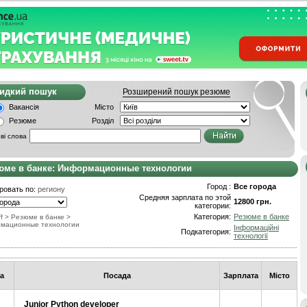
видкий пошук
Розширений пошук резюме
Вакансія
Місто
Резюме
Розділ
ві слова
юме в банке: Информационные технологии
Город :
Все города
ровать по:
региону
Средняя зарплата по этой
12800 грн.
категории:
Категория:
Резюме в банке
f
>
Резюме в банке
>
мационные технологии
Інформаційні
Подкатегория:
технології
а
Посада
Зарплата
Місто
Junior Python developer