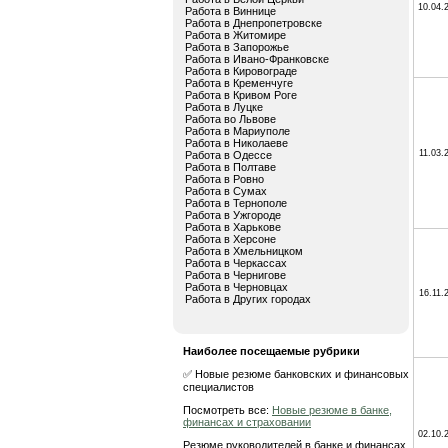
10.04.
Работа в Виннице
Работа в Днепропетровске
Работа в Житомире
Работа в Запорожье
Работа в Ивано-Франковске
Работа в Кировограде
Работа в Кременчуге
Работа в Кривом Роге
Работа в Луцке
Работа во Львове
Работа в Мариуполе
Работа в Николаеве
11.03.
Работа в Одессе
Работа в Полтаве
Работа в Ровно
Работа в Сумах
Работа в Тернополе
Работа в Ужгороде
Работа в Харькове
Работа в Херсоне
Работа в Хмельницком
Работа в Черкассах
Работа в Чернигове
Работа в Черновцах
16.11.
Работа в Других городах
Наиболее посещаемые рубрики
✅ Новые резюме банковских и финансовых
специалистов
Посмотреть все:
Новые резюме в банке,
финансах и страховании
02.10.
Резюме руководителей в банке и финансах