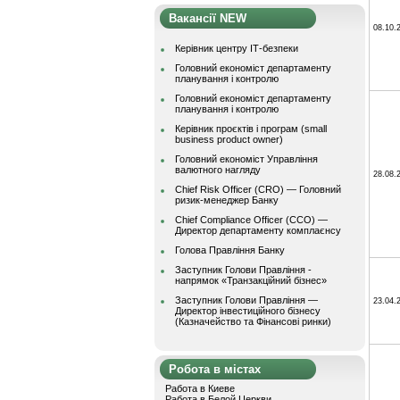
Вакансії NEW
08.10.
Керівник центру ІТ-безпеки
Головний економіст департаменту
планування і контролю
Головний економіст департаменту
планування і контролю
Керівник проєктів і програм (small
business product owner)
Головний економіст Управління
валютного нагляду
28.08.
Chief Risk Officer (CRO) — Головний
ризик-менеджер Банку
Chief Compliance Officer (CCO) —
Директор департаменту комплаєнсу
Голова Правління Банку
Заступник Голови Правління -
напрямок «Транзакційний бізнес»
Заступник Голови Правління —
23.04.
Директор інвестиційного бізнесу
(Казначейство та Фінансові ринки)
Робота в містах
Работа в Киеве
Работа в Белой Церкви