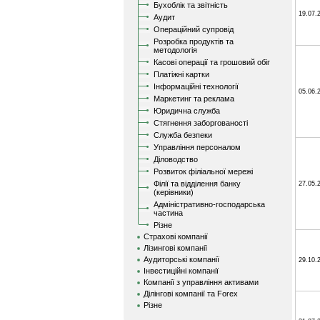
Бухоблік та звітність
19.07.
Аудит
Операційний супровід
Розробка продуктів та
методологія
Касові операції та грошовий обіг
Платіжні картки
Інформаційні технології
05.06.
Маркетинг та реклама
Юридична служба
Стягнення заборгованості
Служба безпеки
Управління персоналом
Діловодство
Розвиток філіальної мережі
Філії та відділення банку
27.05.
(керівники)
Адміністративно-господарська
частина
Різне
Страхові компанії
Лізингові компанії
Аудиторські компанії
29.10.
Інвестиційні компанії
Компанії з управління активами
Ділінгові компанії та Forex
Різне