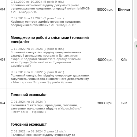
C 11.2020 по 10.2024
(5 років 9 міс.)
Головний економіст відділу документарного
супроводження кредитних операцій клієнтів ММСБ
50000 грн.
Вінниця
2024
в АТ "ОЩАДБАНК"
C 07.2018 по 11.2020
(2 роки 4 міс.)
Керівник сектора адміністрування кредитних
операцій клієнтів ММСБ
в АТ "ОЩАДБАНК"
Менеджер по роботі з клієнтами / головний
спеціаліст
C 12.2022 по 08.2024
(3 роки 8 міс.)
Головний спеціаліст відділу централізованих
заходів і державних програм
в Департамент
охорони здоров’я виконавчого органу Київської
40000 грн.
Київ
2024
міської ради (Київської міської державної
адміністрації)
C 07.2019 по 03.2022
(2 роки 8 міс.)
Головний спеціаліст відділу супроводу державних
закупівель Фінансово-економічного департаменту
в Міністерство Охорони Здоров'я України
Головний економіст
C 01.2024 по 01.2024
()
30000 грн.
Київ
2024
Економіст 1 категорії, провідний, головний,
заступник начальника відділу
в Укрексімбанк,"
Інвест банк", "Укрінбанк"
Головний економіст
C 09.2021 по 03.2024
(4 роки 11 міс.)
Головний економіст відділу супроводу та