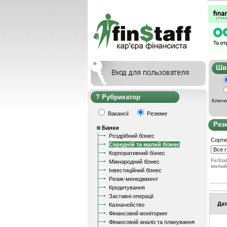
Ш
Рубрикатор
Ключо
Вакансії
Резюме
Рез
Банки
Роздрібний бізнес
Сорти
Середній та малий бізнес
Корпоративний бізнес
FinStaf
Міжнародний бізнес
малый
Інвестиційний бізнес
Ризик-менеджмент
Кредитування
Заставні операції
Дат
Казначейство
Фінансовий моніторинг
Фінансовий аналіз та планування