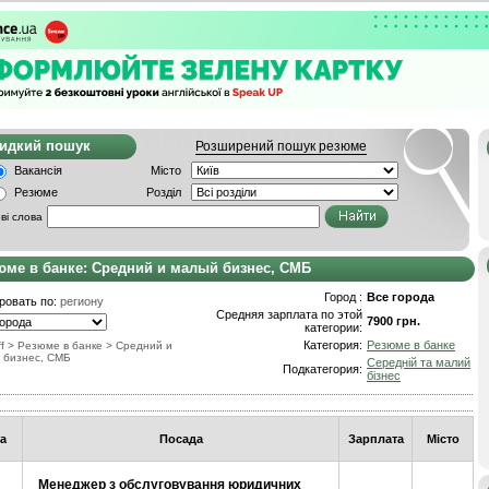
видкий пошук
Розширений пошук резюме
Вакансія
Місто
Резюме
Розділ
ві слова
юме в банке: Средний и малый бизнес, СМБ
Город :
Все города
ровать по:
региону
Средняя зарплата по этой
7900 грн.
категории:
Категория:
Резюме в банке
f
>
Резюме в банке
>
Средний и
 бизнес, СМБ
Середній та малий
Подкатегория:
бізнес
а
Посада
Зарплата
Місто
Менеджер з обслуговування юридичних