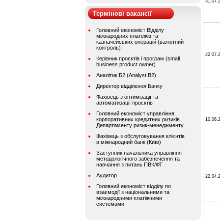
31.07.
Термінові вакансії
Головний економіст Відділу
міжнародних платежів та
казначейських операцій (валютний
контроль)
22.07.
Керівник проєктів і програм (small
business product owner)
Аналітик Б2 (Analyst B2)
Директор відділення Банку
Фахівець з оптимізації та
автоматизації проєктів
Головний економіст управління
корпоративних кредитних ризиків
10.06.
Департаменту ризик-менеджменту
Фахівець з обслуговування клієнтів
в міжнародний банк (Київ)
Заступник начальника управління
методологічного забезпечення та
навчання з питань ПВК/ФТ
Аудитор
22.04.
Головний економіст відділу по
взаємодії з національними та
міжнародними платіжними
системами