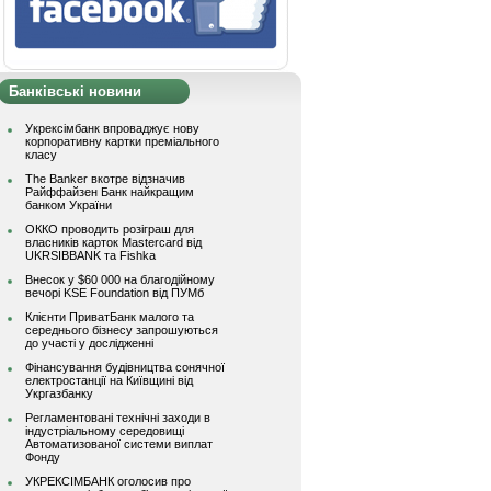
Банківські новини
Укрексімбанк впроваджує нову
корпоративну картки преміального
класу
The Banker вкотре відзначив
Райффайзен Банк найкращим
банком України
ОККО проводить розіграш для
власників карток Mastercard від
UKRSIBBANK та Fishka
Внесок у $60 000 на благодійному
вечорі KSE Foundation від ПУМб
Клієнти ПриватБанк малого та
середнього бізнесу запрошуються
до участі у дослідженні
Фінансування будівництва сонячної
електростанції на Київщині від
Укргазбанку
Регламентовані технічні заходи в
індустріальному середовищі
Автоматизованої системи виплат
Фонду
УКРЕКСІМБАНК оголосив про