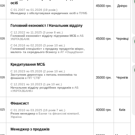
осіб
45000 грн.
Дніпро
2026
C 01.2007 по 01.2026
(19 років )
Менеджер з обслуговувая юридичних осіб
в ПУМБ
Головний економіст / Начальник відділу
C 12.2022 по 11.2025
(3 роки 8 міс.)
Головний економіст відділу підтримки МСБ
в АБ
45000 грн.
Чернівці
2026
УКРГАЗБАНК
C 04.2016 по 02.2020
(3 роки 10 міс.)
Головний спеціаліст з продажу продуктів мікро-,
малого- та середнього бізнесу
в АТ «Ощадбанк»
Кредитування МСБ
C 10.2023 по 05.2026
(2 роки 10 міс.)
Заступник директора з питань економіка та
35000 грн.
Чернігів
2026
фінансів
в ПП "СТВ"
C 12.2021 по 10.2023
(1 рік 10 міс.)
Начальник відділу роздрібних продажів
в АБ
«УКРГАЗБАНК»
Фінансист
40000 грн.
Київ
2025
C 01.2010 по 03.2025
(16 років 7 міс.)
Ризик менеджер
в Банки та фінансові компанії,
Україна
Менеджер з продажів