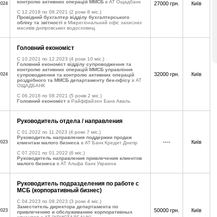
контролю активних операцій ММСБ
в АТ Ощадбанк
27000 грн.
Київ
2024
C 12.2018 по 08.2021
(2 роки 8 міс.)
Провідний бухгалтер відділу бухгалтерського
обліку та звітності
в Міжрегіональний офіс захисних
масивів дніпровських водосховищ
Головний економіст
C 10.2021 по 12.2023
(4 роки 10 міс.)
Головний економіст відділу супроводження та
контролю активних операцій ММСБ управління
32000 грн.
Київ
2024
супроводження та контролю активних операцій
роздрібного та ММСБ департаменту бек-офісу
в АТ
ОЩАДБАНК
C 06.2016 по 08.2021
(5 років 2 міс.)
Головний економіст
в Райффайзен Банк Аваль
Руководитель отдела / направления
C 01.2022 по 11.2023
(4 роки 7 міс.)
Руководитель направления поддержки продаж
----
Київ
2023
клиентам малого бизнеса
в АТ Банк Кредит Днепр
C 07.2021 по 01.2022
(6 міс.)
Руководитель направления привлечения клиентов
малого бизнеса
в АТ Альфа банк Украина
Руководитель подразделения по работе с
МСБ (корпоративный бизнес)
C 04.2023 по 08.2023
(3 роки 4 міс.)
Заместитель директора департамента по
50000 грн.
Київ
2023
привлечению и обслуживанию корпоративных