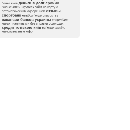
деньги в долг срочно
банке киев
Новые МФО Украины
займ на карту с
отзывы
автоматическим одобрением
спортбанк
невідомі мфо
список rss
вакансии банков украины
спортбанк
кредит наличными без справки о доходах
кредит готівкою київ
всі мфо україни
малоизвестные мфо