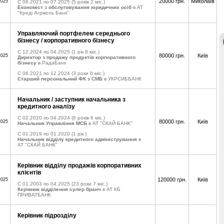
20000 грн.
Миколаїв
2025
C 06.2021 по 07.2025
(5 років 2 міс.)
Економіст з обслуговування юридичних осіб
в АТ
"Креді Агріколь Банк"
Управляючий портфелем середнього
бізнесу / корпоративного бізнесу
C 12.2024 по 04.2025
(1 рік 8 міс.)
80000 грн.
Київ
2025
Директор з продажу продуктів корпоративного
бізнесу
в РадаБанк
C 06.2021 по 12.2024
(3 роки 6 міс.)
Старший персональний ФК з СМБ
в УКРСИББАНК
Начальник / заступник начальника з
кредитного аналізу
C 02.2020 по 04.2024
(6 років 6 міс.)
80000 грн.
Київ
2025
Начальник Управління МСБ
в АТ "СКАЙ БАНК"
C 01.2019 по 01.2020
(1 рік )
Начальник відділу кредитного адміністрування
в
АТ "СКАЙ БАНК"
Керівник відділу продажів корпоративних
клієнтів
120000 грн.
Київ
2025
C 01.2003 по 04.2025
(23 роки 7 міс.)
Керівник відділення супер бранч
в АТ КБ
ПРИВАТБАНК
Керівник підрозділу