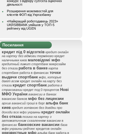
конкурс з відбору суб’єкта оціночної
діяльності
Розширення можливостей для
клієнтів ФОП від Укргазбанку
«Найкращий роботодавець 2023»
UKRSIBBANK увійшов у ТОП-5
рейтингу від UGEN
Посилання
кредит під 0 відсотків
кредит онлайн
на картку без відмови терміново
кредит
маловідомі мфо
наличными киев
кредитный лимит спортбанк
микрозайм
работа в банке
без отказа
карта
точки
спортбанк
работа в финансах
выдачи спортбанк
мфо, которые
дают всем
кредит онлайн на карту без
кредит спортбанк
отказа
работа в
Нові
страховании
кредит под 0 процентов
МФО України
вакансии в банках
мфо без лицензии
вакансии банков
альфа банк
архив вакансий
гроші в борг
киев
кредит готівкою без довідки про
кредит онлайн
доходи
все мфо украины
без отказа
позика на картку з
автоматичним схваленням
вакансии в
банковские вакансии
финансах
база
мфо украины
рейтинг кредитов онлайн
неизвестные мфо
альфа банк
работа в