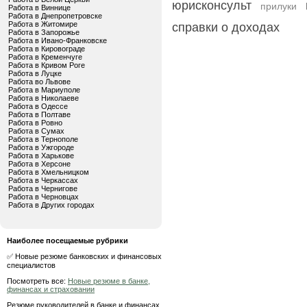
юрисконсульт
прилуки
Работа в Виннице
Работа в Днепропетровске
Работа в Житомире
справки о доходах
Работа в Запорожье
Работа в Ивано-Франковске
Работа в Кировограде
Работа в Кременчуге
Работа в Кривом Роге
Работа в Луцке
Работа во Львове
Работа в Мариуполе
Работа в Николаеве
Работа в Одессе
Работа в Полтаве
Работа в Ровно
Работа в Сумах
Работа в Тернополе
Работа в Ужгороде
Работа в Харькове
Работа в Херсоне
Работа в Хмельницком
Работа в Черкассах
Работа в Чернигове
Работа в Черновцах
Работа в Других городах
Наиболее посещаемые рубрики
✅ Новые резюме банковских и финансовых
специалистов
Посмотреть все:
Новые резюме в банке,
финансах и страховании
Резюме руководителей в банке и финансах