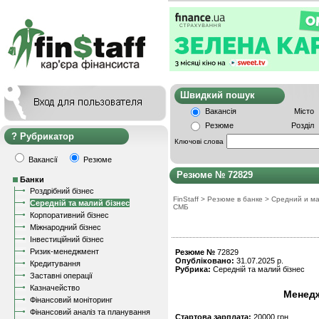
Швидкий пошу
Вакансія
Місто
Резюме
Розділ
Рубрикатор
Ключові слова
Вакансії
Резюме
Резюме № 72829
Банки
Роздрібний бізнес
FinStaff
>
Резюме в банке
>
Средний и ма
Середній та малий бізнес
СМБ
Корпоративний бізнес
Міжнародний бізнес
Інвестиційний бізнес
Ризик-менеджмент
Резюме №
72829
Опубліковано:
31.07.2025 р.
Кредитування
Рубрика:
Середній та малий бізнес
Заставні операції
Казначейство
Менедж
Фінансовий моніторинг
Фінансовий аналіз та планування
Стартова зарплата:
20000 грн.