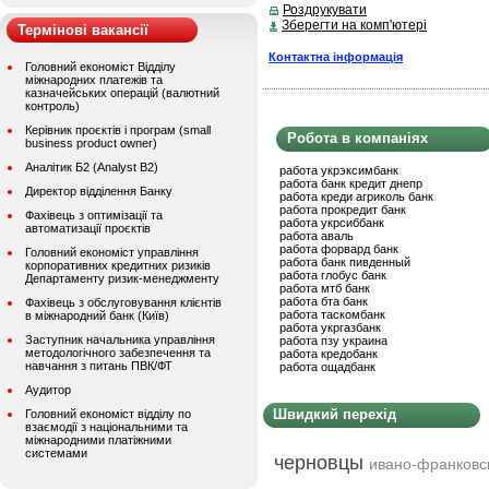
Роздрукувати
Зберегти на комп'ютері
Термінові вакансії
Контактна інформація
Головний економіст Відділу
міжнародних платежів та
казначейських операцій (валютний
контроль)
Керівник проєктів і програм (small
Робота в компаніях
business product owner)
Аналітик Б2 (Analyst B2)
работа укрэксимбанк
работа банк кредит днепр
Директор відділення Банку
работа креди агриколь банк
работа прокредит банк
Фахівець з оптимізації та
работа укрсиббанк
автоматизації проєктів
работа аваль
работа форвард банк
Головний економіст управління
работа банк пивденный
корпоративних кредитних ризиків
работа глобус банк
Департаменту ризик-менеджменту
работа мтб банк
работа бта банк
Фахівець з обслуговування клієнтів
работа таскомбанк
в міжнародний банк (Київ)
работа укргазбанк
Заступник начальника управління
работа пзу украина
методологічного забезпечення та
работа кредобанк
навчання з питань ПВК/ФТ
работа ощадбанк
Аудитор
Швидкий перехід
Головний економіст відділу по
взаємодії з національними та
міжнародними платіжними
системами
черновцы
ивано-франковс