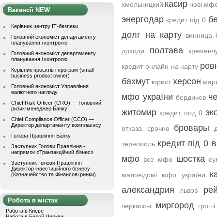
касир
хмельницкий
нові мф
Вакансії NEW
энергодар
б
кредит під 0
Керівник центру ІТ-безпеки
долг на карту
винница
Головний економіст департаменту
планування і контролю
полтава
доходи
кременч
Головний економіст департаменту
планування і контролю
ров
кредит онлайн на карту
Керівник проєктів і програм (small
business product owner)
бахмут
херсон
юрист
мар
Головний економіст Управління
валютного нагляду
мфо україни
ч
бердичев
Chief Risk Officer (CRO) — Головний
ризик-менеджер Банку
житомир
эк
кредит под 0
Chief Compliance Officer (CCO) —
Директор департаменту комплаєнсу
бровары
отказа срочно
Голова Правління Банку
кредит під 0 в
тернополь
Заступник Голови Правління -
напрямок «Транзакційний бізнес»
мфо
шостка
все мфо
су
Заступник Голови Правління —
Директор інвестиційного бізнесу
к
маловідомі мфо україни
(Казначейство та Фінансові ринки)
александрия
ре
львов
Робота в містах
миргород
черкассы
гроші
Работа в Киеве
Работа в Белой Церкви