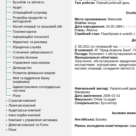
Бухоблік та звітність
Тип роботи:
Повний робочий день
Аудит
Операційний супровід
Особи
Розробка продуктів та
Місто проживання:
Миколаїв
методологія
Освіта:
вища
Касові операції та грошовий обіг
Дата народження:
24.05.1984 г.
(42 ро
Стать:
Жіноча
Платіжні картки
Сімейний стан:
Перебуваю в шлюбі, є 
Інформаційні технології
До
Маркетинг та реклама
C 06.2021 по теперішній час
(5 років 2 м
Юридична служба
В компанії:
АТ "Креді Агріколь Банк",
Стягнення заборгованості
Посада:
Економіст з обслуговування ю
Служба безпеки
Функціональні обов'язки:
Залучення, обслуговування юридичних о
Управління персоналом
експортними контрактами, кредитува
Діловодство
касових операцій, складання звітності).
Розвиток філіальної мережі
Філії та відділення банку
(керівники)
Адміністративно-господарська
Навчальний заклад:
Український держ
частина
Макарова
Різне
Дата закінчення:
2006-01-01
Факультет:
Облік та аудит
Страхові компанії
Спеціальність:
Бухгалтер
Лізингові компанії
Аудиторські компанії
Іноземні мови
Інвестиційні компанії
Англійська:
Базова
Компанії з управління активами
Ділінгові компанії та Forex
Рівень володіння комп'ютером:
кор
Різне