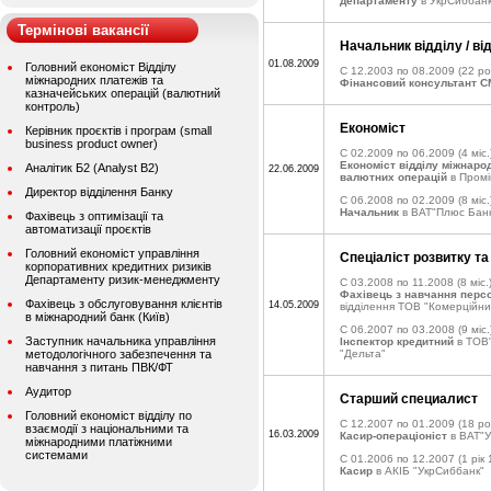
департаменту
в УкрСиббан
Термінові вакансії
Начальник відділу / ві
01.08.2009
Головний економіст Відділу
C 12.2003 по 08.2009
(22 ро
міжнародних платежів та
Фінансовий консультант 
казначейських операцій (валютний
контроль)
Економіст
Керівник проєктів і програм (small
business product owner)
C 02.2009 по 06.2009
(4 міс.
Економіст відділу міжнаро
Аналітик Б2 (Analyst B2)
22.06.2009
валютних операцій
в Промі
Директор відділення Банку
C 06.2008 по 02.2009
(8 міс.
Начальник
в ВАТ"Плюс Бан
Фахівець з оптимізації та
автоматизації проєктів
Головний економіст управління
Спеціаліст розвитку та
корпоративних кредитних ризиків
Департаменту ризик-менеджменту
C 03.2008 по 11.2008
(8 міс.
Фахівець з навчання перс
Фахівець з обслуговування клієнтів
14.05.2009
відділення ТОВ "Комерційни
в міжнародний банк (Київ)
C 06.2007 по 03.2008
(9 міс.
Заступник начальника управління
Інспектор кредитний
в ТОВ
методологічного забезпечення та
"Дельта"
навчання з питань ПВК/ФТ
Аудитор
Старший специалист
Головний економіст відділу по
C 12.2007 по 01.2009
(18 ро
взаємодії з національними та
16.03.2009
Касир-операціоніст
в ВАТ"У
міжнародними платіжними
системами
C 01.2006 по 12.2007
(1 рік 
Касир
в АКІБ "УкрСиббанк"