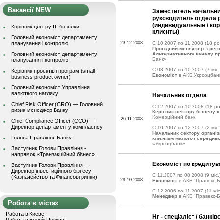
Вакансії NEW
Заместитель начальни
руководитель отдела 
(индивидуальные / ко
Керівник центру ІТ-безпеки
клиенты)
Головний економіст департаменту
планування і контролю
23.12.2008
C 10.2007 по 11.2008
(18 рок
Провідний менеджер з регі
Головний економіст департаменту
Альтернативного каналу п
Банк»
планування і контролю
C 03.2007 по 10.2007
(7 міс.
Керівник проєктів і програм (small
Економіст
в АКБ Укрсоцбан
business product owner)
Головний економіст Управління
валютного нагляду
Начальник отдела
Chief Risk Officer (CRO) — Головний
C 12.2007 по 10.2008
(18 ро
ризик-менеджер Банку
Керівник сектору бізнесу 
Комерційний банк
26.11.2008
Chief Compliance Officer (CCO) —
Директор департаменту комплаєнсу
C 10.2007 по 12.2007
(2 міс.
Начальник сектору організ
Голова Правління Банку
клієнтам малого і середньо
«Укрсоцбанк»
Заступник Голови Правління -
напрямок «Транзакційний бізнес»
Економіст по кредиту
Заступник Голови Правління —
Директор інвестиційного бізнесу
C 11.2007 по 08.2008
(9 міс.
(Казначейство та Фінансові ринки)
29.10.2008
Економіст
в АКБ "Правекс-Б
C 12.2006 по 11.2007
(11 міс
Менеджер
в АКБ "Правекс-Б
Робота в містах
Работа в Киеве
Hr - спеціаліст / банкі
Работа в Белой Церкви