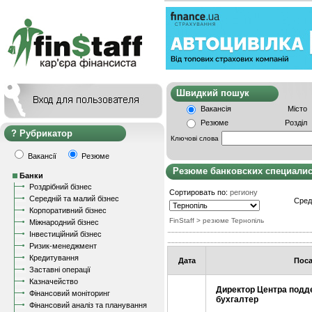
Швидкий пошу
Вакансія
Місто
Резюме
Розділ
Рубрикатор
Ключові слова
Вакансії
Резюме
Резюме банковских специали
Банки
Роздрібний бізнес
Сортировать по:
региону
Середній та малий бізнес
Сред
Корпоративний бізнес
FinStaff
> резюме Тернопіль
Міжнародний бізнес
Інвестиційний бізнес
Ризик-менеджмент
Кредитування
Дата
Пос
Заставні операції
Казначейство
Директор Центра подде
Фінансовий моніторинг
бухгалтер
Фінансовий аналіз та планування