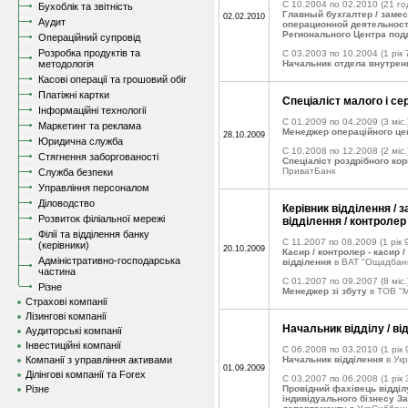
C 10.2004 по 02.2010
(21 го
Бухоблік та звітність
Главный бухгалтер / замес
02.02.2010
Аудит
операционной деятельност
Регионального Центра под
Операційний супровід
Розробка продуктів та
C 03.2003 по 10.2004
(1 рік 
методологія
Начальник отдела внутрен
Касові операції та грошовий обіг
Платіжні картки
Спеціаліст малого і се
Інформаційні технології
C 01.2009 по 04.2009
(3 міс.
Маркетинг та реклама
Менеджер операційного це
28.10.2009
Юридична служба
C 10.2008 по 12.2008
(2 міс.
Стягнення заборгованості
Спеціаліст роздрібного ко
ПриватБанк
Служба безпеки
Управління персоналом
Діловодство
Керівник відділення / 
Розвиток філіальної мережі
відділення / контролер
Філії та відділення банку
C 11.2007 по 08.2009
(1 рік 
(керівники)
20.10.2009
Касир / контролер - касир /
Адміністративно-господарська
відділення
в ВАТ "Ощадбан
частина
C 01.2007 по 09.2007
(8 міс.
Різне
Менеджер зі збуту
в ТОВ "
Страхові компанії
Лізингові компанії
Начальник відділу / ві
Аудиторські компанії
Інвестиційні компанії
C 06.2008 по 03.2010
(1 рік 
Компанії з управління активами
Начальник відділення
в Ук
01.09.2009
Ділінгові компанії та Forex
C 03.2007 по 06.2008
(1 рік 
Різне
Провідний фахівець відділ
індивідуального бізнесу За