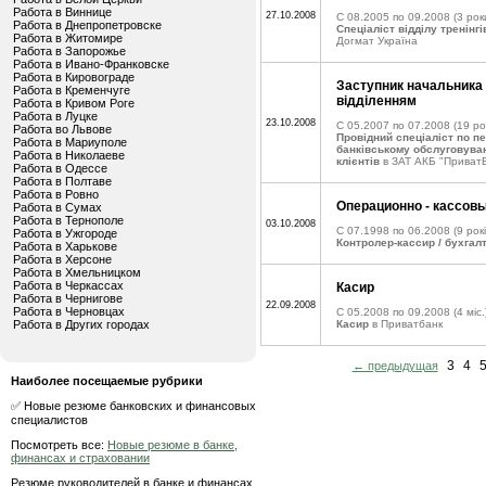
Работа в Виннице
27.10.2008
C 08.2005 по 09.2008
(3 рок
Работа в Днепропетровске
Спеціаліст відділу тренінг
Работа в Житомире
Догмат Україна
Работа в Запорожье
Работа в Ивано-Франковске
Работа в Кировограде
Заступник начальника 
Работа в Кременчуге
відділенням
Работа в Кривом Роге
Работа в Луцке
23.10.2008
C 05.2007 по 07.2008
(19 ро
Работа во Львове
Провідний спеціаліст по 
Работа в Мариуполе
банківському обслуговува
Работа в Николаеве
клієнтів
в ЗАТ АКБ "ПриватБ
Работа в Одессе
Работа в Полтаве
Работа в Ровно
Операционно - кассов
Работа в Сумах
Работа в Тернополе
03.10.2008
C 07.1998 по 06.2008
(9 рокі
Работа в Ужгороде
Контролер-кассир / бухгал
Работа в Харькове
Работа в Херсоне
Работа в Хмельницком
Работа в Черкассах
Касир
Работа в Чернигове
22.09.2008
Работа в Черновцах
C 05.2008 по 09.2008
(4 міс.
Работа в Других городах
Касир
в Приватбанк
3
4
← предыдущая
Наиболее посещаемые рубрики
✅ Новые резюме банковских и финансовых
специалистов
Посмотреть все:
Новые резюме в банке,
финансах и страховании
Резюме руководителей в банке и финансах