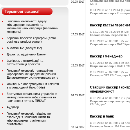
Старший кассир кассы пе
30.05.2017
Банк
C 04.2008 по 11.2014
(6 рокі
Термінові вакансії
Старший кассир
в Коммерч
Головний економіст Відділу
міжнародних платежів та
Кассир кассы пересчет
казначейських операцій (валютний
контроль)
C 11.2015 по 04.2016
(5 міс.
17.05.2017
Кассир кассы пересчета
в 
Керівник проєктів і програм (small
C 10.2012 по 03.2013
(5 міс.
business product owner)
Старший кассир
в ПАТ "Кре
Аналітик Б2 (Analyst B2)
Директор відділення Банку
Кассир / менеджер
Фахівець з оптимізації та
C 10.2013 по 07.2014
(9 міс.
автоматизації проєктів
15.05.2017
Старший кассир
в ПАО ПУ
Головний економіст управління
C 02.2013 по 07.2013
(5 міс.
корпоративних кредитних ризиків
Кассир
в ПАТ КБ Стандарт 
Департаменту ризик-менеджменту
Фахівець з обслуговування клієнтів
Старший кассир / контр
в міжнародний банк (Київ)
операционист
Заступник начальника управління
03.05.2017
методологічного забезпечення та
C 03.2004 по 08.2016
(12 ро
навчання з питань ПВК/ФТ
Старший кассир, контроле
КБ "Надра"
Аудитор
Головний економіст відділу по
Кассир в банк
взаємодії з національними та
міжнародними платіжними
C 08.2013 по 03.2017
(3 рок
системами
Кассир в банк
в ПАТ Плати
18.04.2017