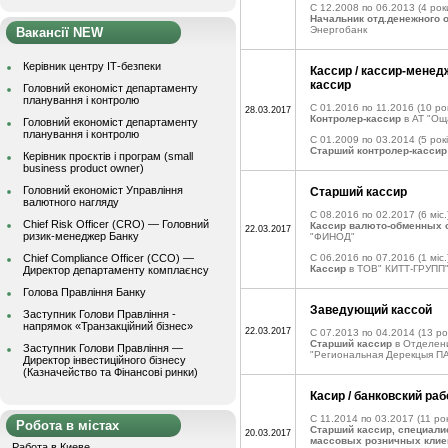
C 12.2008 по 06.2013
(4 рок
Начальник отд.денежного 
Энергобанк
Вакансії NEW
Керівник центру ІТ-безпеки
Кассир / кассир-менедж
кассир
Головний економіст департаменту
планування і контролю
C 01.2016 по 11.2016
(10 рок
28.03.2017
Контролер-кассир
в АТ "Ощ
Головний економіст департаменту
планування і контролю
C 01.2009 по 03.2014
(5 рокі
Старший контролер-кассир
Керівник проєктів і програм (small
business product owner)
Головний економіст Управління
Старший кассир
валютного нагляду
C 08.2016 по 02.2017
(6 міс.
Chief Risk Officer (CRO) — Головний
Кассир валюто-обменных 
22.03.2017
ризик-менеджер Банку
"ФИНОД"
Chief Compliance Officer (CCO) —
C 06.2016 по 07.2016
(1 міс.
Кассир
в ТОВ" КИТТ-ГРУПП
Директор департаменту комплаєнсу
Голова Правління Банку
Заведующий кассой
Заступник Голови Правління -
напрямок «Транзакційний бізнес»
22.03.2017
C 07.2013 по 04.2014
(13 ро
Старший кассир
в Отделен
Заступник Голови Правління —
"Региональная Дерекцыя ПА
Директор інвестиційного бізнесу
(Казначейство та Фінансові ринки)
Касир / банковский раб
C 11.2014 по 03.2017
(11 рок
Робота в містах
Старший кассир, специали
20.03.2017
массовых розничных клие
Работа в Киеве