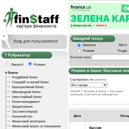
Швидкий пошу
Вакансія
Місто
Резюме
Розділ
Рубрикатор
Ключові слова
Вакансії
Резюме
Резюме в банке: Кассовые оп
Банки
Роздрібний бізнес
Сортировать по:
региону
Середній та малий бізнес
Корпоративний бізнес
FinStaff
>
Резюме в банке
>
Кассовые
Міжнародний бізнес
операции и денежное обращение
Інвестиційний бізнес
Ризик-менеджмент
Кредитування
Заставні операції
Дата
Поса
Казначейство
Фінансовий моніторинг
Фінансовий аналіз та планування
Кассир