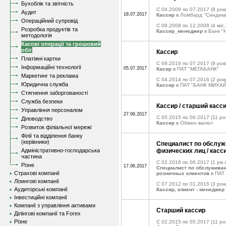
Бухоблік та звітність
C 04.2009 по 07.2017
(8 рокі
Аудит
18.07.2017
Кассир
в Ломбард "Синдика
Операційний супровід
C 08.2008 по 12.2008
(4 міс.
Розробка продуктів та
Кассир_менеджер
в Банк "
методологія
Касові операції та грошовий
обіг
Кассир
Платіжні картки
C 09.2016 по 07.2017
(9 рокі
Інформаційні технології
05.07.2017
Касир
в ПАТ "МЕГАБАНК"
Маркетинг та реклама
C 04.2014 по 07.2016
(2 рок
Юридична служба
Кассир
в ПАТ "БАНК МИХА
Стягнення заборгованості
Служба безпеки
Кассир / старший касс
Управління персоналом
27.06.2017
C 05.2015 по 06.2017
(11 рок
Діловодство
Кассир
в Обмен валют
Розвиток філіальної мережі
Філії та відділення банку
(керівники)
Специалист по обслу
Адміністративно-господарська
физических лиц / касс
частина
C 02.2016 по 06.2017
(1 рік 
Різне
17.06.2017
Специалист по обслужива
Страхові компанії
розничных клиентов
в ПАТ 
Лізингові компанії
C 07.2012 по 01.2016
(3 рок
Аудиторські компанії
Кассир, клиент - менеджер
Інвестиційні компанії
Компанії з управління активами
Старший кассир
Ділінгові компанії та Forex
Різне
C 02.2015 по 05.2017
(11 рок