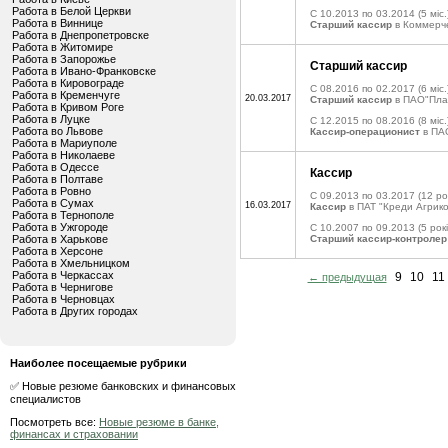
Работа в Белой Церкви
C 10.2013 по 03.2014
(5 міс.
Работа в Виннице
Старший кассир
в Коммерч
Работа в Днепропетровске
Работа в Житомире
Работа в Запорожье
Старший кассир
Работа в Ивано-Франковске
Работа в Кировограде
C 08.2016 по 02.2017
(6 міс.
Работа в Кременчуге
20.03.2017
Старший кассир
в ПАО"Пла
Работа в Кривом Роге
Работа в Луцке
C 12.2015 по 08.2016
(8 міс.
Работа во Львове
Кассир-операционист
в ПА
Работа в Мариуполе
Работа в Николаеве
Работа в Одессе
Кассир
Работа в Полтаве
Работа в Ровно
C 09.2013 по 03.2017
(12 ро
Работа в Сумах
16.03.2017
Кассир
в ПАТ "Креди Агрико
Работа в Тернополе
Работа в Ужгороде
C 10.2007 по 09.2013
(5 рокі
Работа в Харькове
Старший кассир-контролер
Работа в Херсоне
Работа в Хмельницком
Работа в Черкассах
9
10
11
← предыдущая
Работа в Чернигове
Работа в Черновцах
Работа в Других городах
Наиболее посещаемые рубрики
✅ Новые резюме банковских и финансовых
специалистов
Посмотреть все:
Новые резюме в банке,
финансах и страховании