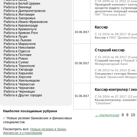
C 04.2009 по 11.2011
(2 роки
Работа в Белой Церкви
Провідний економіст секто
Работа в Виннице
кредитів відділу супровод
Работа в Днепропетровске
депозитних операцій опера
Работа в Житомире
ПАТ "Платинум Банк"
Работа в Запорожье
Работа в Ивано-Франковске
Работа в Кировограде
Кассир
Работа в Кременчуге
03.08.2017
Работа в Кривом Роге
C 12.2016 по 08.2017
(9 рокі
Работа в Луцке
Кассир
в ПАО "Диамантбан
Работа во Львове
Работа в Мариуполе
Работа в Николаеве
Старший кассир
Работа в Одессе
Работа в Полтаве
C 01.2014 по 06.2017
(3 рок
Работа в Ровно
Старший кассир
в Первый У
Работа в Сумах
02.08.2017
Международный Банк
Работа в Тернополе
Работа в Ужгороде
C 08.2013 по 01.2014
(5 міс.
Работа в Харькове
Специалист сектора бизне
Работа в Херсоне
Первый Украинский Междун
Работа в Хмельницком
Работа в Черкассах
Работа в Чернигове
Кассир-контролер / эк
Работа в Черновцах
Работа в Других городах
01.08.2017
C 04.2004 по 07.2017
(13 ро
Касир-контролер, економіс
"Сбербанк"
Наиболее посещаемые рубрики
8
9
10
← предыдущая
✅ Новые резюме банковских и финансовых
специалистов
Посмотреть все:
Новые резюме в банке,
финансах и страховании