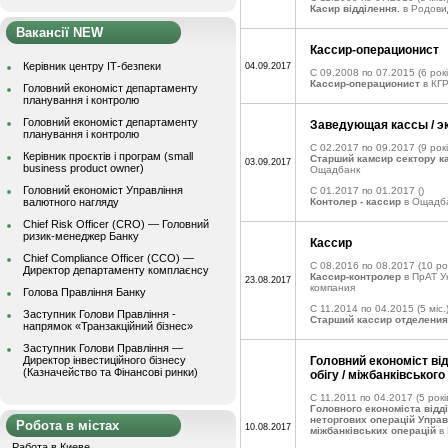
Касир відділення.
в Родови
Вакансії NEW
Кассир-операционист
Керівник центру ІТ-безпеки
04.09.2017
C 09.2008 по 07.2015
(6 рок
Кассир-операционист
в КГ
Головний економіст департаменту
планування і контролю
Головний економіст департаменту
Заведующая кассы / э
планування і контролю
C 02.2017 по 09.2017
(9 рокі
Керівник проєктів і програм (small
Старший камсир сектору к
03.09.2017
business product owner)
Ощадбанк
Головний економіст Управління
C 01.2017 по 01.2017
()
валютного нагляду
Контолер - кассир
в Ощадб
Chief Risk Officer (CRO) — Головний
ризик-менеджер Банку
Кассир
Chief Compliance Officer (CCO) —
C 08.2016 по 08.2017
(10 рок
Директор департаменту комплаєнсу
Кассир-контролер
в ПрАТ У
23.08.2017
компания
Голова Правління Банку
C 11.2014 по 04.2015
(5 міс.
Заступник Голови Правління -
Старший кассир отделения
напрямок «Транзакційний бізнес»
Заступник Голови Правління —
Директор інвестиційного бізнесу
Головний економіст від
(Казначейство та Фінансові ринки)
обігу / міжбанківського
C 11.2011 по 04.2017
(5 рокі
Головного економіста відді
неторгових операцій Упра
Робота в містах
10.08.2017
міжбанківських операцій
в 
Работа в Киеве