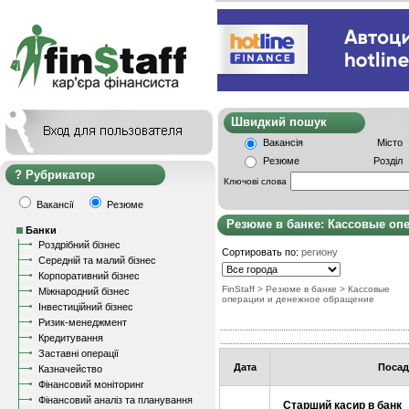
Швидкий пошу
Вакансія
Місто
Резюме
Розділ
Рубрикатор
Ключові слова
Вакансії
Резюме
Резюме в банке: Кассовые оп
Банки
Роздрібний бізнес
Сортировать по:
региону
Середній та малий бізнес
Корпоративний бізнес
FinStaff
>
Резюме в банке
>
Кассовые
Міжнародний бізнес
операции и денежное обращение
Інвестиційний бізнес
Ризик-менеджмент
Кредитування
Заставні операції
Дата
Посад
Казначейство
Фінансовий моніторинг
Фінансовий аналіз та планування
Старший касир в банк