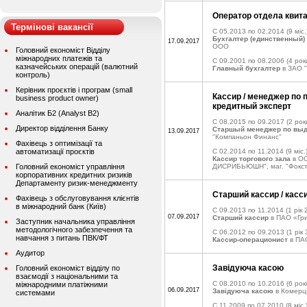
Оператор отдела квит
Термінові вакансії
C 05.2013 по 02.2014
(9 міс.
Бухгалтер (единственный)
17.09.2017
ООО
Головний економіст Відділу
міжнародних платежів та
C 09.2001 по 08.2006
(4 рок
казначейських операцій (валютний
Главный бухгалтер
в ЗАО 
контроль)
Керівник проєктів і програм (small
Кассир / менеджер по 
business product owner)
кредитный эксперт
Аналітик Б2 (Analyst B2)
C 08.2015 по 09.2017
(2 рок
Директор відділення Банку
Старшый менеджер по выд
13.09.2017
"Компаньон Финанс"
Фахівець з оптимізації та
автоматизації проєктів
C 02.2014 по 11.2014
(9 міс.
Кассир торгового зала
в О
Головний економіст управління
ДИСРИБЬЮШН", маг. "Фокст
корпоративних кредитних ризиків
Департаменту ризик-менеджменту
Старший кассир / касс
Фахівець з обслуговування клієнтів
в міжнародний банк (Київ)
C 09.2013 по 11.2014
(1 рік 
07.09.2017
Старший кассир
в ПАО «Гр
Заступник начальника управління
методологічного забезпечення та
C 06.2012 по 09.2013
(1 рік 
навчання з питань ПВК/ФТ
Кассир-операционист
в ПАО
Аудитор
Завідуюча касою
Головний економіст відділу по
взаємодії з національними та
C 08.2010 по 10.2016
(6 рокі
міжнародними платіжними
06.09.2017
Завідуюча касою
в Комерц
системами
C 11.2009 по 07.2010
(8 міс.