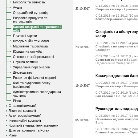
Бухоблік та звітність
C 12.2013 по 05.2016
(2 рок
Аудит
23.10.2017
Старший кассир
в Проминв
Операційний супровід
C 02.2013 по 12.2013
(10 міс
Розробка продуктів та
Контролер-кассир
в Брокби
методологія
Касові операції та грошовий
обіг
Спеціаліст з обслугову
Платіжні картки
касир
Інформаційні технології
C 02.2012 по 11.2016
(4 роки
Маркетинг та реклама
Спеціаліст по залученю кл
23.10.2017
Стандарт
Юридична служба
C 09.2010 по 01.2012
(1 рік 
Стягнення заборгованості
Секретар ректора
в Бердян
Служба безпеки
Педагогічний Університет
Управління персоналом
Діловодство
Кассир отделения бан
Розвиток філіальної мережі
Філії та відділення банку
C 09.2016 по 05.2017
(9 рокі
19.10.2017
Старший кассир
в Коммерч
(керівники)
Адміністративно-господарська
C 07.2015 по 09.2016
(1 рік 
частина
Зав.кассой
в ПАТ"МЕГАБАН
Різне
Страхові компанії
Руководитель подраз
Лізингові компанії
Аудиторські компанії
C 05.2004 по 10.2017
(22 ро
Начальник отдела контрол
Інвестиційні компанії
05.10.2017
Банк
Компанії з управління активами
C 01.1998 по 01.2004
(6 рокі
Ділінгові компанії та Forex
Главный экономист
в Укрс
Різне