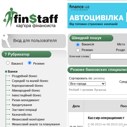
Швидкий пошу
Вакансія
Місто
Резюме
Розділ
Рубрикатор
Ключові слова
Вакансії
Резюме
Резюме банковских специали
Банки
Роздрібний бізнес
Сортировать по:
региону
Середній та малий бізнес
Сред
Корпоративний бізнес
FinStaff
> резюме Луганськ
Міжнародний бізнес
Інвестиційний бізнес
Ризик-менеджмент
Кредитування
Дата
Пос
Заставні операції
Казначейство
Кассир-операционист
Фінансовий моніторинг
Фінансовий аналіз та планування
C 06.2013 по 06.2013
(13 ро