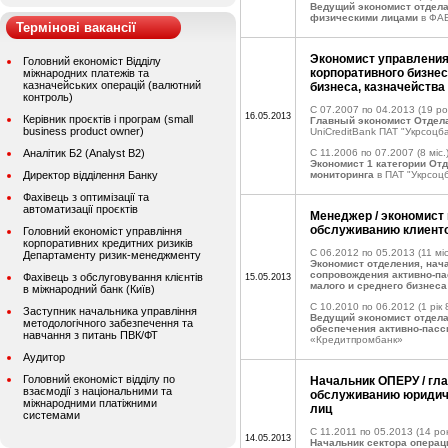
Ведущий экономист отдела
физическими лицами
в ФАБ
Термінові вакансії
Экономист управления 
Головний економіст Відділу
корпоративного бизне
міжнародних платежів та
казначейських операцій (валютний
бизнеса, казначейства
контроль)
C 07.2007 по 04.2013
(19 ро
16.05.2013
Керівник проєктів і програм (small
Главный экономист Отдел
business product owner)
UniCreditBank ПАТ "Укрсоцб
Аналітик Б2 (Analyst B2)
C 11.2006 по 07.2007
(8 міс.
Экономист 1 категории Отд
Директор відділення Банку
мониторинга
в ПАТ "Укрсоц
Фахівець з оптимізації та
автоматизації проєктів
Менеджер / экономист
обслуживанию клиент
Головний економіст управління
корпоративних кредитних ризиків
C 06.2012 по 05.2013
(11 міс
Департаменту ризик-менеджменту
Экономист отделения, нач
сопровождения активно-п
Фахівець з обслуговування клієнтів
15.05.2013
малого и среднего бизнеса
в міжнародний банк (Київ)
C 10.2010 по 06.2012
(1 рік 
Заступник начальника управління
Ведущий экономист отдела
методологічного забезпечення та
обеспечения активно-пас
навчання з питань ПВК/ФТ
«Кредитпромбанк»
Аудитор
Головний економіст відділу по
Начальник ОПЕРУ / гл
взаємодії з національними та
обслуживанию юридич
міжнародними платіжними
лиц
системами
C 11.2011 по 05.2013
(14 рок
14.05.2013
Начальник сектора операц