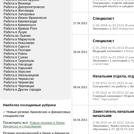
Специалист отдела оформ
Работа в Виннице
операций малого и средне
Работа в Днепропетровске
Работа в Житомире
Работа в Запорожье
Работа в Ивано-Франковске
Специалист
Работа в Кировограде
27.04.2013
Работа в Кременчуге
C 06.2006 по 04.2013
(6 рок
Работа в Кривом Роге
Экономист
в ЗАО Комерческ
Работа в Луцке
Работа во Львове
Работа в Мариуполе
Специалист
Работа в Николаеве
Работа в Одессе
C 01.2004 по 01.2013
(9 рокі
Работа в Полтаве
Ведущий экономист
в Банк
26.04.2013
Работа в Ровно
Работа в Сумах
C 01.2002 по 01.2004
(2 рок
Работа в Тернополе
Экономист 1 категории
в Лу
статистики
Работа в Ужгороде
Работа в Харькове
Работа в Херсоне
Работа в Хмельницком
Начальник отдела, от
Работа в Черкассах
Работа в Чернигове
C 09.2012 по 01.2013
(4 міс.
Работа в Черновцах
Специалист по работе с б
09.04.2013
Работа в Других городах
C 05.2011 по 04.2012
(11 міс
Главный экономист Отдел
ПАО "Укрсоцбанк"
Наиболее посещаемые рубрики
Заместитель начальни
✅ Новые резюме банковских и финансовых
начальник
специалистов
04.04.2013
Посмотреть все:
Новые резюме в банке,
C 08.2010 по 10.2012
(16 рок
Экономист, Заместитель н
финансах и страховании
обучению
в АТ ДЕЛЬТА БА
Резюме руководителей в банке и финансах