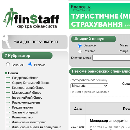
Швидкий пошу
Вакансія
Місто
Резюме
Розділ
Рубрикатор
Ключові слова
Вакансії
Резюме
Резюме банковских специали
Банки
Роздрібний бізнес
Сортировать по:
региону
Середній та малий бізнес
Сред
Корпоративний бізнес
FinStaff
> резюме Миколаїв
Міжнародний бізнес
Інвестиційний бізнес
Ризик-менеджмент
Кредитування
Дата
Пос
Заставні операції
Казначейство
Менеджер з продажів
Фінансовий моніторинг
Фінансовий аналіз та планування
31.07.2025
C 06.2021 по 07.2025
(5 рокі