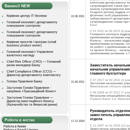
клієнтами департаменту по
Вакансії NEW
супроводження справ про 
каналу супроводження вик
Східного регіону відділу с
фізичних осіб управління 
Керівник центру ІТ-безпеки
22.06.2021
заборгованості департамен
супроводження справ про 
Головний економіст департаменту
Банк"
планування і контролю
C 01.2011 по 04.2015
(4 роки
Головний економіст департаменту
Головного експерта відділу
планування і контролю
проблемними активами кор
бізнесу; - начальника відді
Керівник проєктів і програм (small
проблемними активами. гол
business product owner)
по роботі з проблемними а
та малого бізнесу; - началь
Головний економіст Управління
проблемними активами.
в 
валютного нагляду
Chief Risk Officer (CRO) — Головний
ризик-менеджер Банку
Заместитель начальни
начальник управления 
Chief Compliance Officer (CCO) —
главного бухгалтера
Директор департаменту комплаєнсу
C 07.2017 по 02.2021
(3 рок
Голова Правління Банку
21.06.2021
Заступник начальника упр
Миколаївське обласне упра
Заступник Голови Правління -
напрямок «Транзакційний бізнес»
C 08.2009 по 07.2017
(7 рокі
Начальник операційного ві
Заступник Голови Правління —
Агріколь Банк» в м. Миколаї
Директор інвестиційного бізнесу
(Казначейство та Фінансові ринки)
Руководитель отделени
заместитель управляю
отдела
Робота в містах
17.12.2020
C 12.2007 по 01.2020
(12 ро
Работа в Киеве
Заместитель начальника б
Работа в Белой Церкви