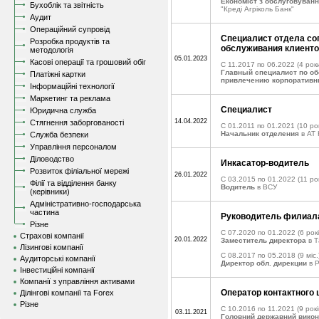
Економіст з обслуговуван
Бухоблік та звітність
"Креді Агріколь Банк"
Аудит
Операційний супровід
Специалист отдела со
Розробка продуктів та
обслуживания клиент
методологія
05.01.2023
Касові операції та грошовий обіг
C 11.2017 по 06.2022
(4 роки
Главный специалист по о
Платіжні картки
привлечению корпоративн
Інформаційні технології
Маркетинг та реклама
Специалист
Юридична служба
14.04.2022
Стягнення заборгованості
C 01.2011 по 01.2021
(10 рок
Начальник отделения
в АТ
Служба безпеки
Управління персоналом
Діловодство
Инкасатор-водитель
Розвиток філіальної мережі
26.01.2022
C 03.2015 по 01.2022
(11 рок
Філії та відділення банку
Водитель
в ВСУ
(керівники)
Адміністративно-господарська
частина
Руководитель филиала
Різне
C 07.2020 по 01.2022
(6 рокі
Страхові компанії
20.01.2022
Заместитель директора
в Т
Лізингові компанії
C 08.2017 по 05.2018
(9 міс.
Аудиторські компанії
Директор обл. дирекции
в P
Інвестиційні компанії
Компанії з управління активами
Оператор контактного 
Ділінгові компанії та Forex
Різне
C 10.2016 по 11.2021
(9 рокі
03.11.2021
Головний державний вико