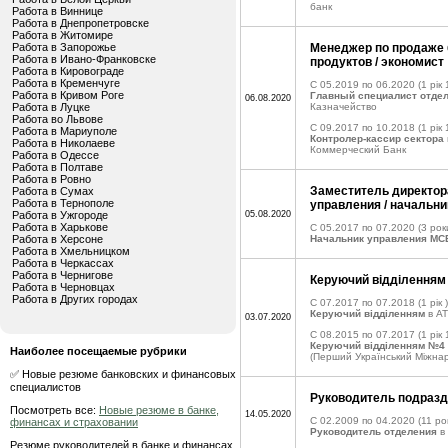
банк
Работа в Виннице
Работа в Днепропетровске
Работа в Житомире
Работа в Запорожье
Менеджер по продаже 
Работа в Ивано-Франковске
продуктов / экономист
Работа в Кировограде
Работа в Кременчуге
C 05.2019 по 06.2020
(1 рік 
Работа в Кривом Роге
Главный специалист отдел
06.08.2020
Работа в Луцке
Казначейство
Работа во Львове
C 09.2017 по 10.2018
(1 рік 
Работа в Мариуполе
Контролер-кассир сектора
Работа в Николаеве
Коммерческий Банк
Работа в Одессе
Работа в Полтаве
Работа в Ровно
Заместитель директор
Работа в Сумах
Работа в Тернополе
управления / начальни
Работа в Ужгороде
05.08.2020
Работа в Харькове
C 05.2017 по 07.2020
(3 рок
Работа в Херсоне
Начальник управления М
Работа в Хмельницком
Работа в Черкассах
Работа в Чернигове
Керуючий відділенням
Работа в Черновцах
Работа в Других городах
C 07.2017 по 07.2018
(1 рік )
Керуючий відділенням
в АТ
03.07.2020
C 08.2015 по 07.2017
(1 рік 
Керуючий відділенням №4
Наиболее посещаемые рубрики
(Перший Український Міжна
✅ Новые резюме банковских и финансовых
специалистов
Руководитель подраз
Посмотреть все:
Новые резюме в банке,
14.05.2020
C 02.2009 по 04.2020
(11 рок
финансах и страховании
Руководитель отделения
в
Резюме руководителей в банке и финансах