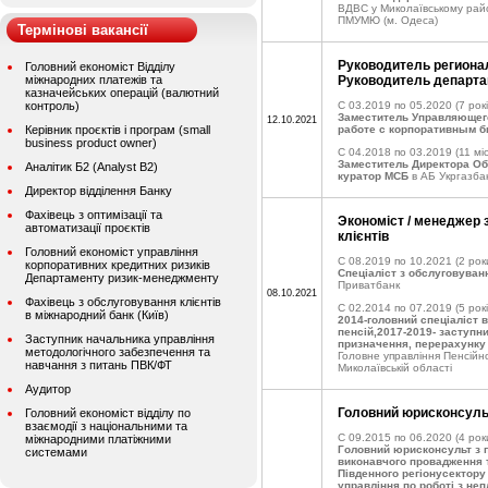
ВДВС у Миколаївському райо
ПМУМЮ (м. Одеса)
Термінові вакансії
Руководитель региона
Головний економіст Відділу
міжнародних платежів та
Руководитель департа
казначейських операцій (валютний
контроль)
C 03.2019 по 05.2020
(7 рокі
Заместитель Управляющег
12.10.2021
Керівник проєктів і програм (small
работе с корпоративным б
business product owner)
C 04.2018 по 03.2019
(11 міс
Заместитель Директора Об
Аналітик Б2 (Analyst B2)
куратор МСБ
в АБ Укргазба
Директор відділення Банку
Фахівець з оптимізації та
Экономіст / менеджер 
автоматизації проєктів
клієнтів
Головний економіст управління
C 08.2019 по 10.2021
(2 рок
корпоративних кредитних ризиків
Спеціаліст з обслуговуванн
Департаменту ризик-менеджменту
Приватбанк
08.10.2021
Фахівець з обслуговування клієнтів
C 02.2014 по 07.2019
(5 рокі
в міжнародний банк (Київ)
2014-головний спеціаліст в
пенсій,2017-2019- заступни
Заступник начальника управління
призначення, перерахунку 
методологічного забезпечення та
Головне управління Пенсійн
навчання з питань ПВК/ФТ
Миколаївській області
Аудитор
Головний юрисконсуль
Головний економіст відділу по
взаємодії з національними та
C 09.2015 по 06.2020
(4 рок
міжнародними платіжними
Головний юрисконсульт з 
системами
виконавчого провадження 
Південного регіонусектору
управління по роботі з н