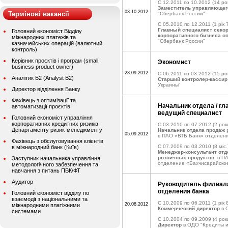
C 12.2011 по 10.2012
(14 рок
Заместитель управляющег
03.10.2012
Термінові вакансії
"Сбербанк России"
C 05.2010 по 12.2011
(1 рік 
Главный специалист секо
Головний економіст Відділу
корпоративного бизнеса о
міжнародних платежів та
"Сбербанк России"
казначейських операцій (валютний
контроль)
Керівник проєктів і програм (small
Экономист
business product owner)
23.09.2012
C 06.2011 по 03.2012
(15 рок
Аналітик Б2 (Analyst B2)
Старший контролер-кассир
Украины"
Директор відділення Банку
Фахівець з оптимізації та
Начальник отдела / гл
автоматизації проєктів
ведущий специалист
Головний економіст управління
корпоративних кредитних ризиків
C 03.2010 по 07.2012
(2 рок
Департаменту ризик-менеджменту
Начальник отдела продаж 
05.09.2012
в ПАО «ВТБ Банк» отделен
Фахівець з обслуговування клієнтів
C 07.2009 по 03.2010
(8 міс.
в міжнародний банк (Київ)
Менеджер-консультант отд
розничных продуктов.
в ПА
Заступник начальника управління
отделение «Бахчисарайско
методологічного забезпечення та
навчання з питань ПВК/ФТ
Аудитор
Руководитель филиала
отделения банка
Головний економіст відділу по
взаємодії з національними та
C 10.2009 по 06.2011
(1 рік 
20.08.2012
міжнародними платіжними
Коммерческий директор
в 
системами
C 10.2004 по 09.2009
(4 рок
Директор
в ОДО "Кредиты и