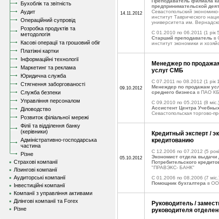
Преподаватель филиала 
Бухоблік та звітність
предпринимательской дея
Аудит
Севастопольский экономико
14.11.2012
институт Таврического нац
Операційний супровід
университета им. Вернадск
Розробка продуктів та
C 01.2010 по 06.2011
(1 рік 
методологія
Старший преподаватель
в 
Касові операції та грошовий обіг
институт экономики и хозяй
Платіжні картки
Інформаційні технології
Менеджер по продажам
Маркетинг та реклама
услуг СМБ
Юридична служба
C 07.2011 по 08.2012
(1 рік 
Стягнення заборгованості
Менеждер по продажам усл
09.10.2012
Служба безпеки
среднего бизнеса
в ПАО КБ
Управління персоналом
C 09.2010 по 05.2011
(8 міс.
Ассистент Центра Учебных
Діловодство
Севастопольская торгово-п
Розвиток філіальної мережі
Філії та відділення банку
(керівники)
Кредитный эксперт / э
Адміністративно-господарська
кредитованию
частина
C 12.2006 по 07.2012
(5 рокі
Різне
Экономист отдела выдачи
05.10.2012
Страхові компанії
Потребительского кредито
"ПРАВЭКС- БАНК"
Лізингові компанії
Аудиторські компанії
C 01.2006 по 08.2006
(7 міс.
Помощник бухгалтера
в ОО
Інвестиційні компанії
Компанії з управління активами
Ділінгові компанії та Forex
Руководитель / замес
Різне
руководителя отделен