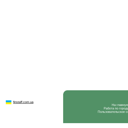
finstaff.com.ua
На главну
Работа по город
Пользовательское с