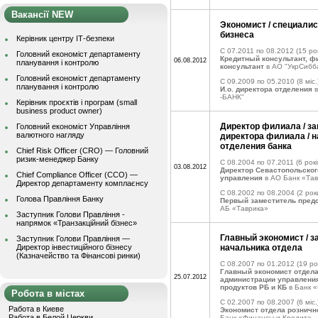
Вакансії NEW
Экономист / специалис
бизнеса
Керівник центру ІТ-безпеки
C 07.2011 по 08.2012
(15 рок
Головний економіст департаменту
Кредитный консультант, 
06.08.2012
планування і контролю
консультант
в АО "УкрСибб
Головний економіст департаменту
C 09.2009 по 05.2010
(8 міс.
планування і контролю
И.о. директора отделения
-БАНК"
Керівник проєктів і програм (small
business product owner)
Директор филиала / з
Головний економіст Управління
валютного нагляду
директора филиала / 
отделения банка
Chief Risk Officer (CRO) — Головний
ризик-менеджер Банку
C 08.2004 по 07.2011
(6 рокі
03.08.2012
Директор Севастопольског
Chief Compliance Officer (CCO) —
управления
в АО Банк «Та
Директор департаменту комплаєнсу
C 08.2002 по 08.2004
(2 рок
Голова Правління Банку
Первый заместитель пред
АБ «Таврика»
Заступник Голови Правління -
напрямок «Транзакційний бізнес»
Главный экономист / 
Заступник Голови Правління —
Директор інвестиційного бізнесу
начальника отдела
(Казначейство та Фінансові ринки)
C 08.2007 по 01.2012
(19 рок
Главный экономист отдела
25.07.2012
администрации управлени
продуктов РБ и КБ
в Банк 
Робота в містах
C 02.2007 по 08.2007
(6 міс.
Работа в Киеве
Экономист отдела розничн
Работа в Белой Церкви
Банк «Финансы и Кредит»