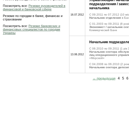
Управляющий / началь
подразделения / заме
Посмотреть все:
Резюме руководителей в
начальника
финансовой и банковской сфере
C 09.2011 по 07.2012
(10 міс
16.07.2012
Резюме по городам в банке, финансах и
Начальник отделения
в Ба
страховании
C 01.2003 по 09.2011
(8 рокі
Посмотреть все:
Резюме банковских и
Экономист / начальник се
финансовых специалистов по городам
Коммерческий Банк
Украины
Начальник подраздел
C 06.2010 по 09.2011
(1 рік 
Начальник сектора обслу
13.06.2012
лиц операционного управл
«Морской»
C 04.2008 по 06.2010
(2 рок
Начальник сектора депози
4
5
6
← предыдущая