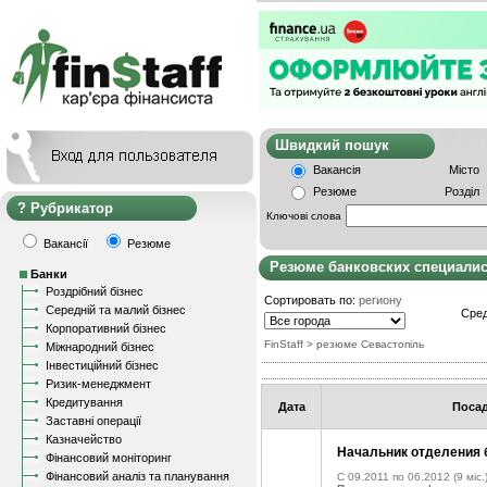
Швидкий пошу
Вакансія
Місто
Резюме
Розділ
Рубрикатор
Ключові слова
Вакансії
Резюме
Резюме банковских специали
Банки
Роздрібний бізнес
Сортировать по:
региону
Середній та малий бізнес
Сред
Корпоративний бізнес
FinStaff
> резюме Севастопіль
Міжнародний бізнес
Інвестиційний бізнес
Ризик-менеджмент
Кредитування
Дата
Поса
Заставні операції
Казначейство
Начальник отделения 
Фінансовий моніторинг
Фінансовий аналіз та планування
C 09.2011 по 06.2012
(9 міс.