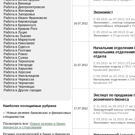
Работа в Виннице
Работа в Днепропетровске
Работа в Житомире
Экономист
Работа в Запорожье
Работа в Ивано-Франковске
C 09.2011 по 07.2012
(14 рок
Работа в Кировограде
Экономист , сектор сопров
24.07.2012
Работа в Кременчуге
гарантийных операций
в П
Работа в Кривом Роге
Работа в Луцке
C 05.2010 по 08.2010
(3 міс.
Экономист
в Отделение №2
Работа во Львове
Работа в Мариуполе
Работа в Николаеве
Работа в Одессе
Начальник отделения 
Работа в Полтаве
начальника отделения 
Работа в Ровно
отдела
Работа в Сумах
Работа в Тернополе
C 03.2011 по 07.2012
(15 рок
Работа в Ужгороде
21.07.2012
Начальник отдела
в ПАО «
Работа в Харькове
Крымский филиал
Работа в Херсоне
Работа в Хмельницком
C 06.2008 по 02.2011
(2 роки
Работа в Черкассах
Начальник отделения
в ОА
Работа в Чернигове
Крымское РУ
Работа в Черновцах
Работа в Других городах
Эксперт по продажам 
розничного бизнеса
Наиболее посещаемые рубрики
C 11.2011 по 06.2012
(7 міс.)
17.07.2012
Заведующий кассы сектор
✅ Новые резюме банковских и финансовых
в АО "Сбербанк России"
специалистов
C 03.2011 по 11.2011
(8 міс.)
Экономист кассовых опер
Посмотреть все:
Новые резюме в банке,
финансах и страховании
Резюме руководителей в банке и финансах