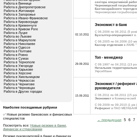
сектора оперативной рабо
Работа в Виннице
Черноморской госрыбоохр
Работа в Днепропетровске
Бахчисарайского теротдел
Работа в Житомире
Черноморская госрыбоохра
Работа в Запорожье
Работа в Ивано-Франковске
Работа в Кировограде
Экономист в банк
Работа в Кременчуге
Работа в Кривом Роге
C 06.2006 по 06.2011
(5 рокі
Работа в Луцке
02.10.2011
Бухгалтер-операционист
в 
Работа во Львове
Работа в Мариуполе
C 06.2005 по 04.2006
(10 міс
Работа в Николаеве
Кассир отделения
в АКИБ "
Работа в Одессе
Работа в Полтаве
Работа в Ровно
Топ - менеджер
Работа в Сумах
Работа в Тернополе
29.09.2011
C 09.1997 по 04.2011
(13 рок
Работа в Ужгороде
Начальник территориально
Работа в Харькове
Укрсиббанк
Работа в Херсоне
Работа в Хмельницком
Работа в Черкассах
Экономист / референт 
Работа в Чернигове
Работа в Черновцах
руководителя
Работа в Других городах
C 06.2011 по 08.2011
(15 рок
15.09.2011
Экономист
в Коммерческий 
C 09.2009 по 09.2010
(1 рік )
Наиболее посещаемые рубрики
Референт
в ПАО МЕГАБАН
✅ Новые резюме банковских и финансовых
специалистов
5
6
7
← предыдущая
Посмотреть все:
Новые резюме в банке,
финансах и страховании
Резюме руководителей в банке и финансах