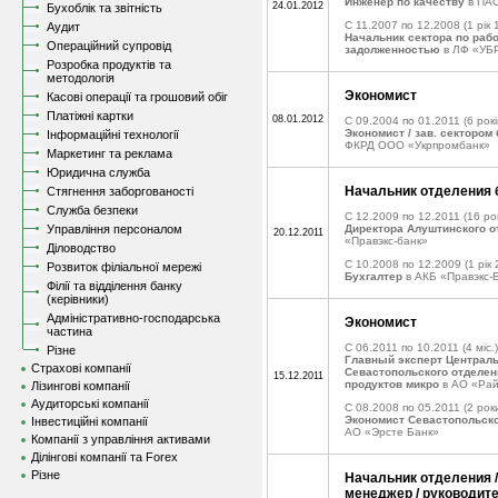
Инженер по качеству
в ПАО
24.01.2012
Бухоблік та звітність
C 11.2007 по 12.2008
(1 рік 
Аудит
Начальник сектора по раб
Операційний супровід
задолженностью
в ЛФ «УБ
Розробка продуктів та
методологія
Экономист
Касові операції та грошовий обіг
Платіжні картки
08.01.2012
C 09.2004 по 01.2011
(6 рокі
Экономист / зав. секторо
Інформаційні технології
ФКРД ООО «Укрпромбанк»
Маркетинг та реклама
Юридична служба
Начальник отделения 
Стягнення заборгованості
Служба безпеки
C 12.2009 по 12.2011
(16 рок
Управління персоналом
Директора Алуштинского 
20.12.2011
«Правэкс-банк»
Діловодство
C 10.2008 по 12.2009
(1 рік 
Розвиток філіальної мережі
Бухгалтер
в АКБ «Правэкс-
Філії та відділення банку
(керівники)
Адміністративно-господарська
Экономист
частина
C 06.2011 по 10.2011
(4 міс.)
Різне
Главный эксперт Централь
Страхові компанії
Севастопольского отделен
15.12.2011
продуктов микро
в АО «Рай
Лізингові компанії
Аудиторські компанії
C 08.2008 по 05.2011
(2 роки
Экономист Севастопольско
Інвестиційні компанії
АО «Эрсте Банк»
Компанії з управління активами
Ділінгові компанії та Forex
Різне
Начальник отделения 
менеджер / руководите