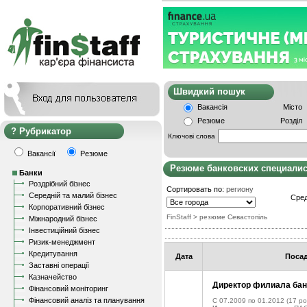
Швидкий пошу
Вакансія
Місто
Резюме
Розділ
Рубрикатор
Ключові слова
Вакансії
Резюме
Резюме банковских специали
Банки
Роздрібний бізнес
Сортировать по:
региону
Середній та малий бізнес
Сред
Корпоративний бізнес
FinStaff
> резюме Севастопіль
Міжнародний бізнес
Інвестиційний бізнес
Ризик-менеджмент
Кредитування
Дата
Поса
Заставні операції
Казначейство
Директор филиала бан
Фінансовий моніторинг
Фінансовий аналіз та планування
C 07.2009 по 01.2012
(17 ро