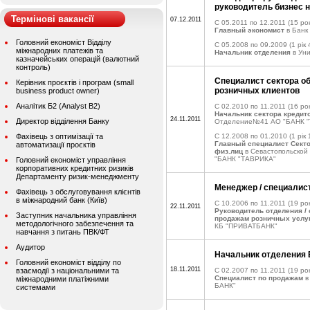
руководитель бизнес 
Термінові вакансії
07.12.2011
C 05.2011 по 12.2011
(15 рок
Главный экономист
в Банк
Головний економіст Відділу
C 05.2008 по 09.2009
(1 рік 
міжнародних платежів та
Начальник отделения
в Уни
казначейських операцій (валютний
контроль)
Специалист сектора о
Керівник проєктів і програм (small
розничных клиентов
business product owner)
Аналітик Б2 (Analyst B2)
C 02.2010 по 11.2011
(16 рок
Начальник сектора кредит
24.11.2011
Директор відділення Банку
Отделение№41 АО "БАНК 
Фахівець з оптимізації та
C 12.2008 по 01.2010
(1 рік 
Главный специалист Секто
автоматизації проєктів
физ.лиц
в Севастопольской
"БАНК "ТАВРИКА"
Головний економіст управління
корпоративних кредитних ризиків
Департаменту ризик-менеджменту
Менеджер / специалист
Фахівець з обслуговування клієнтів
в міжнародний банк (Київ)
C 10.2006 по 11.2011
(19 рок
22.11.2011
Руководитель отделения /
Заступник начальника управління
продажам розничных услу
методологічного забезпечення та
КБ "ПРИВАТБАНК"
навчання з питань ПВК/ФТ
Аудитор
Начальник отделения 
Головний економіст відділу по
18.11.2011
взаємодії з національними та
C 02.2007 по 11.2011
(19 рок
Специалист по продажам
в
міжнародними платіжними
БАНК"
системами