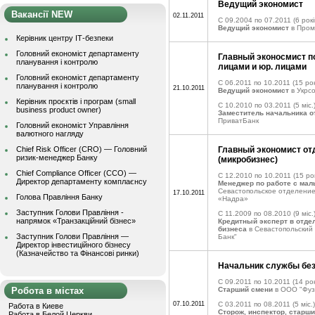
Ведущий экономист
Вакансії NEW
02.11.2011
C 09.2004 по 07.2011
(6 рокі
Ведущий экономист
в Пром
Керівник центру ІТ-безпеки
Головний економіст департаменту
Главный эконосмист по
планування і контролю
лицами и юр. лицами
Головний економіст департаменту
C 06.2011 по 10.2011
(15 рок
планування і контролю
21.10.2011
Ведущий экономист
в Укрс
Керівник проєктів і програм (small
C 10.2010 по 03.2011
(5 міс.
business product owner)
Заместитель начальника 
ПриватБанк
Головний економіст Управління
валютного нагляду
Chief Risk Officer (CRO) — Головний
Главный экономист от
ризик-менеджер Банку
(микробизнес)
Chief Compliance Officer (CCO) —
C 12.2010 по 10.2011
(15 рок
Директор департаменту комплаєнсу
Менеджер по работе с ма
Севастопольское отделени
17.10.2011
Голова Правління Банку
«Надра»
Заступник Голови Правління -
C 11.2009 по 08.2010
(9 міс.
напрямок «Транзакційний бізнес»
Кредитный эксперт в отдел
бизнеса
в Севастопольский
Заступник Голови Правління —
Банк"
Директор інвестиційного бізнесу
(Казначейство та Фінансові ринки)
Начальник службы бе
C 09.2011 по 10.2011
(14 рок
Робота в містах
Старший смени
в ООО "Фуз
07.10.2011
C 03.2011 по 08.2011
(5 міс.)
Работа в Киеве
Сторож, инспектор, старши
Работа в Белой Церкви