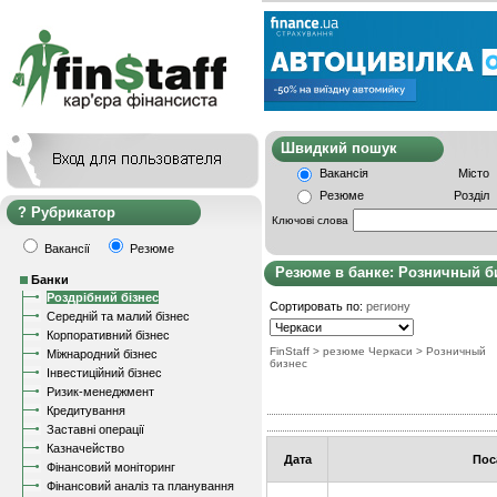
Швидкий пошу
Вакансія
Місто
Резюме
Розділ
Рубрикатор
Ключові слова
Вакансії
Резюме
Резюме в банке: Розничный б
Банки
Роздрібний бізнес
Сортировать по:
региону
Середній та малий бізнес
Корпоративний бізнес
FinStaff
> резюме Черкаси
>
Розничный
Міжнародний бізнес
бизнес
Інвестиційний бізнес
Ризик-менеджмент
Кредитування
Заставні операції
Казначейство
Дата
Пос
Фінансовий моніторинг
Фінансовий аналіз та планування