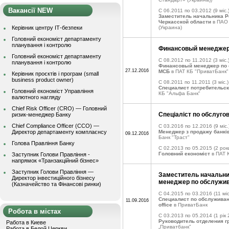
Вакансії NEW
C 06.2011 по 03.2012
(9 міс.
Заместитель начальника Р
Черкасской области
в ПАО 
Керівник центру ІТ-безпеки
(Украина)
Головний економіст департаменту
планування і контролю
Финансовый менедже
Головний економіст департаменту
C 08.2012 по 11.2012
(3 міс.
планування і контролю
Финансовый менеджер по 
27.12.2016
МСБ
в ПАТ КБ "ПриватБанк"
Керівник проєктів і програм (small
business product owner)
C 08.2011 по 11.2011
(3 міс.)
Специалист потребительск
Головний економіст Управління
КБ "Альфа Банк"
валютного нагляду
Chief Risk Officer (CRO) — Головний
Спеціаліст по обслуго
ризик-менеджер Банку
Chief Compliance Officer (CCO) —
C 03.2016 по 12.2016
(9 міс.
Директор департаменту комплаєнсу
Менеджер з продажу банкі
09.12.2016
Банк "Траст"
Голова Правління Банку
C 02.2013 по 05.2015
(2 рок
Головний економіст
в ПАТ 
Заступник Голови Правління -
напрямок «Транзакційний бізнес»
Заступник Голови Правління —
Заместитель начальни
Директор інвестиційного бізнесу
менеджер по обслужи
(Казначейство та Фінансові ринки)
C 04.2015 по 03.2016
(11 міс
Специалист по обслуживан
11.09.2016
office
в ПриватБанк
Робота в містах
C 03.2013 по 05.2014
(1 рік 
Руководитель отделения г
Работа в Киеве
„Приватбанк”
Работа в Белой Церкви