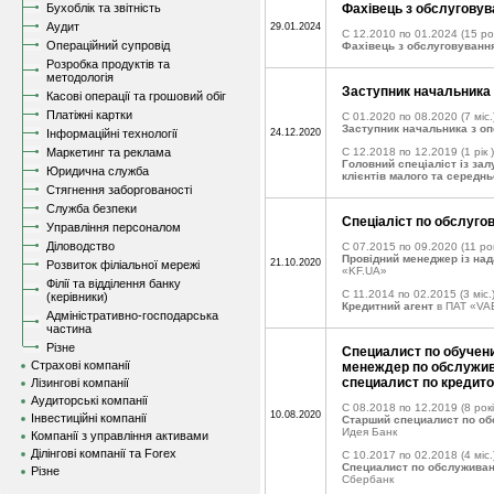
Бухоблік та звітність
Фахівець з обслуговув
Аудит
29.01.2024
C 12.2010 по 01.2024
(15 ро
Операційний супровід
Фахівець з обслуговування
Розробка продуктів та
методологія
Заступник начальника
Касові операції та грошовий обіг
Платіжні картки
C 01.2020 по 08.2020
(7 міс.
Заступник начальника з оп
Інформаційні технології
24.12.2020
Маркетинг та реклама
C 12.2018 по 12.2019
(1 рік )
Головний спеціаліст із за
Юридична служба
клієнтів малого та середнь
Стягнення заборгованості
Служба безпеки
Спеціаліст по обслуго
Управління персоналом
Діловодство
C 07.2015 по 09.2020
(11 рок
Провідний менеджер із над
21.10.2020
Розвиток філіальної мережі
«KF.UA»
Філії та відділення банку
C 11.2014 по 02.2015
(3 міс.
(керівники)
Кредитний агент
в ПАТ «VA
Адміністративно-господарська
частина
Різне
Специалист по обучен
Страхові компанії
менеждер по обслужив
специалист по кредит
Лізингові компанії
Аудиторські компанії
C 08.2018 по 12.2019
(8 рокі
10.08.2020
Інвестиційні компанії
Старший специалист по о
Идея Банк
Компанії з управління активами
Ділінгові компанії та Forex
C 10.2017 по 02.2018
(4 міс.
Специалист по обслуживан
Різне
Сбербанк