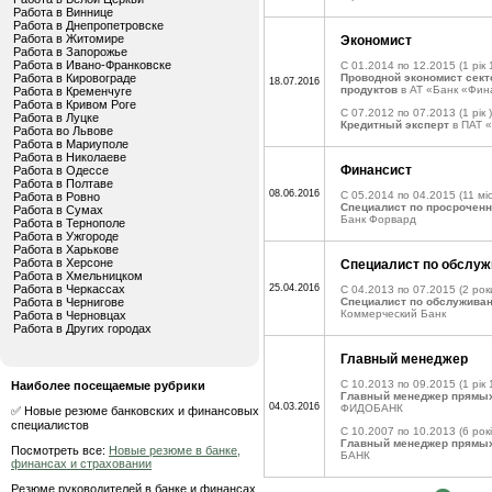
Работа в Виннице
Работа в Днепропетровске
Работа в Житомире
Экономист
Работа в Запорожье
Работа в Ивано-Франковске
C 01.2014 по 12.2015
(1 рік 
Работа в Кировограде
Проводной экономист сект
18.07.2016
продуктов
в АТ «Банк «Фин
Работа в Кременчуге
Работа в Кривом Роге
C 07.2012 по 07.2013
(1 рік )
Работа в Луцке
Кредитный эксперт
в ПАТ 
Работа во Львове
Работа в Мариуполе
Работа в Николаеве
Финансист
Работа в Одессе
Работа в Полтаве
08.06.2016
C 05.2014 по 04.2015
(11 міс
Работа в Ровно
Специалист по просроченн
Работа в Сумах
Банк Форвард
Работа в Тернополе
Работа в Ужгороде
Работа в Харькове
Работа в Херсоне
Специалист по обслуж
Работа в Хмельницком
Работа в Черкассах
25.04.2016
C 04.2013 по 07.2015
(2 рок
Работа в Чернигове
Специалист по обслужива
Коммерческий Банк
Работа в Черновцах
Работа в Других городах
Главный менеджер
C 10.2013 по 09.2015
(1 рік 
Наиболее посещаемые рубрики
Главный менеджер прямы
04.03.2016
ФИДОБАНК
✅ Новые резюме банковских и финансовых
специалистов
C 10.2007 по 10.2013
(6 рокі
Главный менеджер прямы
Посмотреть все:
Новые резюме в банке,
БАНК
финансах и страховании
Резюме руководителей в банке и финансах