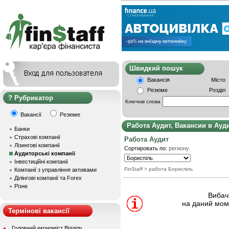
Швидкий пошу
Вакансія
Місто
Резюме
Розділ
Рубрикатор
Ключові слова
Вакансії
Резюме
Работа Аудит, Вакансии в Ау
Банки
Страхові компанії
Работа Аудит
Лізингові компанії
Сортировать по:
региону
Аудиторські компанії
Інвестиційні компанії
FinStaff
> работа Бориспіль
Компанії з управління активами
Ділінгові компанії та Forex
Різне
Вибачт
на даний моме
Термінові вакансії
Головний економіст Відділу