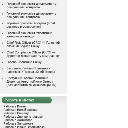
Головний економіст департаменту
планування і контролю
Головний економіст департаменту
планування і контролю
Керівник проєктів і програм (small
business product owner)
Головний економіст Управління
валютного нагляду
Chief Risk Officer (CRO) — Головний
ризик-менеджер Банку
Chief Compliance Officer (CCO) —
Директор департаменту комплаєнсу
Голова Правління Банку
Заступник Голови Правління -
напрямок «Транзакційний бізнес»
Заступник Голови Правління —
Директор інвестиційного бізнесу
(Казначейство та Фінансові ринки)
Робота в містах
Работа в Киеве
Работа в Белой Церкви
Работа в Виннице
Работа в Днепропетровске
Работа в Житомире
Работа в Запорожье
Работа в Ивано-Франковске