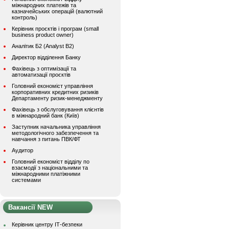
міжнародних платежів та
казначейських операцій (валютний
контроль)
Керівник проєктів і програм (small
business product owner)
Аналітик Б2 (Analyst B2)
Директор відділення Банку
Фахівець з оптимізації та
автоматизації проєктів
Головний економіст управління
корпоративних кредитних ризиків
Департаменту ризик-менеджменту
Фахівець з обслуговування клієнтів
в міжнародний банк (Київ)
Заступник начальника управління
методологічного забезпечення та
навчання з питань ПВК/ФТ
Аудитор
Головний економіст відділу по
взаємодії з національними та
міжнародними платіжними
системами
Вакансії NEW
Керівник центру ІТ-безпеки