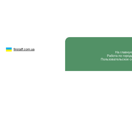
finstaff.com.ua
На главну
Работа по город
Пользовательское с