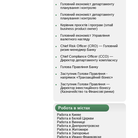
Головний економіст департаменту
планування і контролю
Головний економіст департаменту
планування і контролю
Керівник проєктів і програм (small
business product owner)
Головний економіст Управління
валютного нагляду
Chief Risk Officer (CRO) — Головний
ризик-менеджер Банку
Chief Compliance Officer (CCO) —
Директор департаменту комплаєнсу
Голова Правління Банку
Заступник Голови Правління -
напрямок «Транзакційний бізнес»
Заступник Голови Правління —
Директор інвестиційного бізнесу
(Казначейство та Фінансові ринки)
Робота в містах
Работа в Киеве
Работа в Белой Церкви
Работа в Виннице
Работа в Днепропетровске
Работа в Житомире
Работа в Запорожье
Работа в Ивано-Франковске