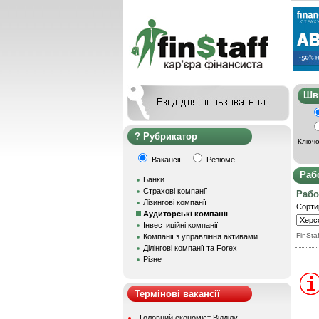
Ш
Рубрикатор
Ключо
Вакансії
Резюме
Раб
Банки
Страхові компанії
Рабо
Лізингові компанії
Сорти
Аудиторські компанії
Інвестиційні компанії
FinStaf
Компанії з управління активами
Ділінгові компанії та Forex
Різне
Термінові вакансії
Головний економіст Відділу