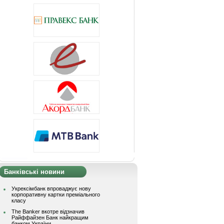
Банківські новини
Укрексімбанк впроваджує нову
корпоративну картки преміального
класу
The Banker вкотре відзначив
Райффайзен Банк найкращим
банком України