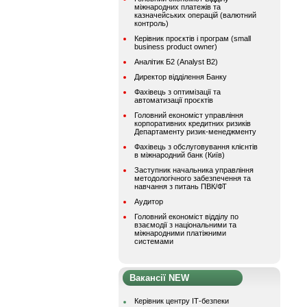
міжнародних платежів та
казначейських операцій (валютний
контроль)
Керівник проєктів і програм (small
business product owner)
Аналітик Б2 (Analyst B2)
Директор відділення Банку
Фахівець з оптимізації та
автоматизації проєктів
Головний економіст управління
корпоративних кредитних ризиків
Департаменту ризик-менеджменту
Фахівець з обслуговування клієнтів
в міжнародний банк (Київ)
Заступник начальника управління
методологічного забезпечення та
навчання з питань ПВК/ФТ
Аудитор
Головний економіст відділу по
взаємодії з національними та
міжнародними платіжними
системами
Вакансії NEW
Керівник центру ІТ-безпеки