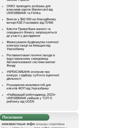
ОККО проводить розіграш для
власників карток Mastercard від
UKRSIBBANK та Fishka
Внесок у $60 000 на благодійному
вечорі KSE Foundation від ПУМб
Клієнти ПриватБанк малого та
середнього бізнесу запрошуються
до участі у дослідженні
Фінансування будівництва сонячної
електростанції на Київщині від
Укргазбанку
Регламентовані технічні заходи в
індустріальному середовищі
Автоматизованої системи виплат
Фонду
УКРЕКСІМБАНК оголосив про
конкурс з відбору суб’єкта оціночної
діяльності
Розширення можливостей для
клієнтів ФОП від Укргазбанку
«Найкращий роботодавець 2023»
UKRSIBBANK увійшов у ТОП-5
рейтингу від UGEN
Посилання
неизвестные мфо
отзывы спортбанк