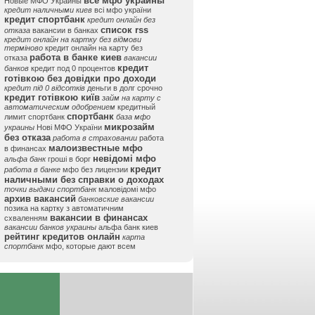
все мфо украины
Новые МФО Украины
кредит наличными киев
всі мфо україни
кредит спортбанк
кредит онлайн без
список rss
отказа
вакансии в банках
кредит онлайн на картку без відмови
терміново
кредит онлайн на карту без
работа в банке киев
отказа
вакансии
кредит
банков
кредит под 0 процентов
готівкою без довідки про доходи
кредит під 0 відсотків
деньги в долг срочно
кредит готівкою київ
займ на карту с
автоматическим одобрением
кредитный
спортбанк
лимит спортбанк
база мфо
микрозайм
украины
Нові МФО України
без отказа
работа в страховании
работа
малоизвестные мфо
в финансах
невідомі мфо
альфа банк
гроші в борг
кредит
работа в банке
мфо без лицензии
наличными без справки о доходах
точки выдачи спортбанк
маловідомі мфо
архив вакансий
банковские вакансии
позика на картку з автоматичним
вакансии в финансах
схваленням
вакансии банков украины
альфа банк киев
рейтинг кредитов онлайн
карта
спортбанк
мфо, которые дают всем