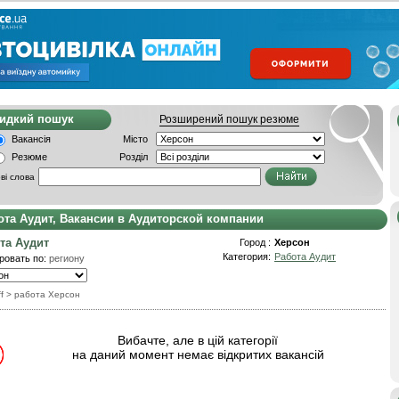
видкий пошук
Розширений пошук резюме
Вакансія
Місто
Резюме
Розділ
ві слова
ота Аудит, Вакансии в Аудиторской компании
та Аудит
Город :
Херсон
Категория:
Работа Аудит
ровать по:
региону
f
> работа Херсон
Вибачте, але в цій категорії
на даний момент немає відкритих вакансій