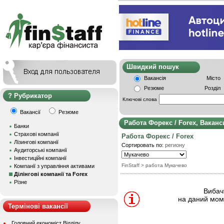
Швидкий пошу
Вакансія
Місто
Резюме
Розділ
Рубрикатор
Ключові слова
Вакансії
Резюме
Работа Форекс / Forex, Вакан
Банки
Страхові компанії
Работа Форекс / Forex
Лізингові компанії
Сортировать по:
региону
Аудиторські компанії
Інвестиційні компанії
FinStaff
> работа Мукачево
Компанії з управління активами
Ділінгові компанії та Forex
Різне
Вибачт
на даний моме
Термінові вакансії
Головний економіст Відділу