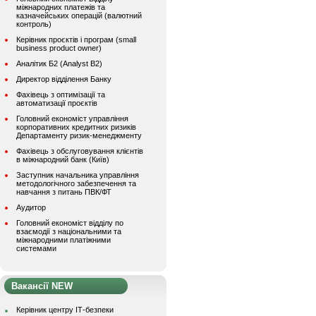
міжнародних платежів та
казначейських операцій (валютний
контроль)
Керівник проєктів і програм (small
business product owner)
Аналітик Б2 (Analyst B2)
Директор відділення Банку
Фахівець з оптимізації та
автоматизації проєктів
Головний економіст управління
корпоративних кредитних ризиків
Департаменту ризик-менеджменту
Фахівець з обслуговування клієнтів
в міжнародний банк (Київ)
Заступник начальника управління
методологічного забезпечення та
навчання з питань ПВК/ФТ
Аудитор
Головний економіст відділу по
взаємодії з національними та
міжнародними платіжними
системами
Вакансії NEW
Керівник центру ІТ-безпеки