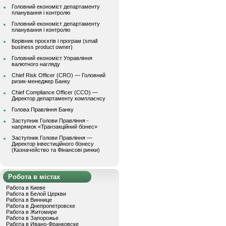
Головний економіст департаменту
планування і контролю
Головний економіст департаменту
планування і контролю
Керівник проєктів і програм (small
business product owner)
Головний економіст Управління
валютного нагляду
Chief Risk Officer (CRO) — Головний
ризик-менеджер Банку
Chief Compliance Officer (CCO) —
Директор департаменту комплаєнсу
Голова Правління Банку
Заступник Голови Правління -
напрямок «Транзакційний бізнес»
Заступник Голови Правління —
Директор інвестиційного бізнесу
(Казначейство та Фінансові ринки)
Робота в містах
Работа в Киеве
Работа в Белой Церкви
Работа в Виннице
Работа в Днепропетровске
Работа в Житомире
Работа в Запорожье
Работа в Ивано-Франковске