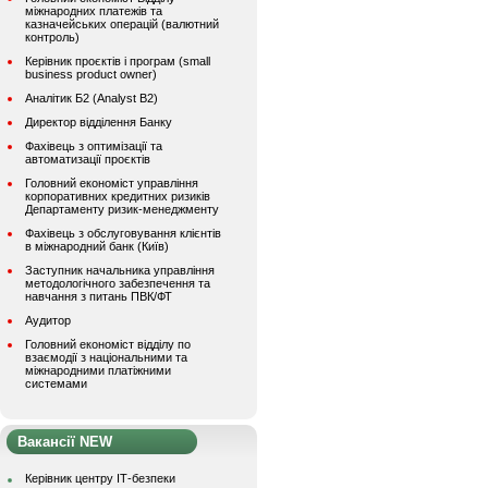
міжнародних платежів та
казначейських операцій (валютний
контроль)
Керівник проєктів і програм (small
business product owner)
Аналітик Б2 (Analyst B2)
Директор відділення Банку
Фахівець з оптимізації та
автоматизації проєктів
Головний економіст управління
корпоративних кредитних ризиків
Департаменту ризик-менеджменту
Фахівець з обслуговування клієнтів
в міжнародний банк (Київ)
Заступник начальника управління
методологічного забезпечення та
навчання з питань ПВК/ФТ
Аудитор
Головний економіст відділу по
взаємодії з національними та
міжнародними платіжними
системами
Вакансії NEW
Керівник центру ІТ-безпеки