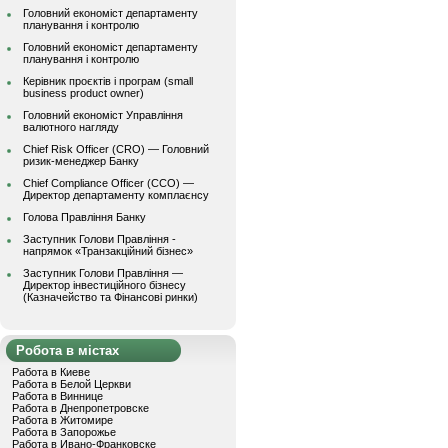
Головний економіст департаменту
планування і контролю
Головний економіст департаменту
планування і контролю
Керівник проєктів і програм (small
business product owner)
Головний економіст Управління
валютного нагляду
Chief Risk Officer (CRO) — Головний
ризик-менеджер Банку
Chief Compliance Officer (CCO) —
Директор департаменту комплаєнсу
Голова Правління Банку
Заступник Голови Правління -
напрямок «Транзакційний бізнес»
Заступник Голови Правління —
Директор інвестиційного бізнесу
(Казначейство та Фінансові ринки)
Робота в містах
Работа в Киеве
Работа в Белой Церкви
Работа в Виннице
Работа в Днепропетровске
Работа в Житомире
Работа в Запорожье
Работа в Ивано-Франковске