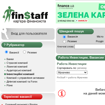
Швидкий пошу
Вакансія
Місто
Резюме
Розділ
Рубрикатор
Ключові слова
Вакансії
Резюме
Работа Инвестиции, Вакансии
Банки
Страхові компанії
Работа Инвестиции
Лізингові компанії
Сортировать по:
региону
Аудиторські компанії
Інвестиційні компанії
FinStaff
> работа Мукачево
Компанії з управління активами
Ділінгові компанії та Forex
Різне
Вибачт
на даний моме
Термінові вакансії
Головний економіст Відділу