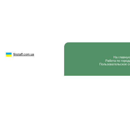
finstaff.com.ua
На главну
Работа по город
Пользовательское с