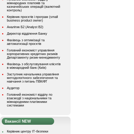
міжнародних платежів та
казначейських операцій (валютний
контроль)
Керівник проєктів і програм (small
business product owner)
Аналітик Б2 (Analyst B2)
Директор відділення Банку
Фахівець з оптимізації та
автоматизації проєктів
Головний економіст управління
корпоративних кредитних ризиків
Департаменту ризик-менеджменту
Фахівець з обслуговування клієнтів
в міжнародний банк (Київ)
Заступник начальника управління
методологічного забезпечення та
навчання з питань ПВК/ФТ
Аудитор
Головний економіст відділу по
взаємодії з національними та
міжнародними платіжними
системами
Вакансії NEW
Керівник центру ІТ-безпеки