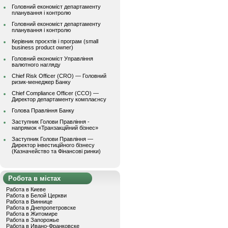
Головний економіст департаменту
планування і контролю
Головний економіст департаменту
планування і контролю
Керівник проєктів і програм (small
business product owner)
Головний економіст Управління
валютного нагляду
Chief Risk Officer (CRO) — Головний
ризик-менеджер Банку
Chief Compliance Officer (CCO) —
Директор департаменту комплаєнсу
Голова Правління Банку
Заступник Голови Правління -
напрямок «Транзакційний бізнес»
Заступник Голови Правління —
Директор інвестиційного бізнесу
(Казначейство та Фінансові ринки)
Робота в містах
Работа в Киеве
Работа в Белой Церкви
Работа в Виннице
Работа в Днепропетровске
Работа в Житомире
Работа в Запорожье
Работа в Ивано-Франковске