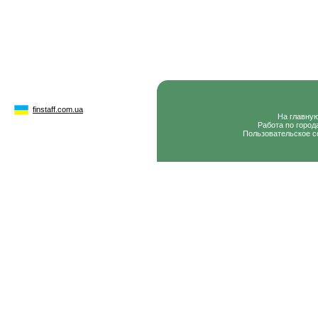
finstaff.com.ua
На главну
Работа по город
Пользовательское с