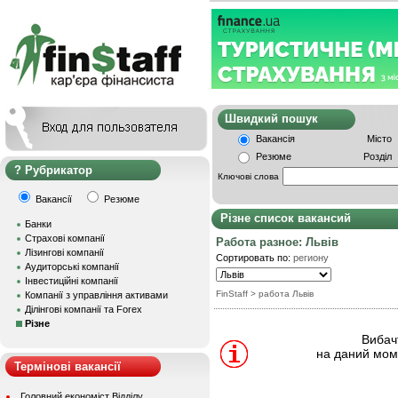
Швидкий пошу
Вакансія
Місто
Резюме
Розділ
Рубрикатор
Ключові слова
Вакансії
Резюме
Різне список вакансий
Банки
Страхові компанії
Работа разное: Львів
Лізингові компанії
Сортировать по:
региону
Аудиторські компанії
Інвестиційні компанії
FinStaff
> работа Львів
Компанії з управління активами
Ділінгові компанії та Forex
Різне
Вибачт
на даний моме
Термінові вакансії
Головний економіст Відділу