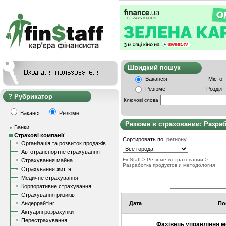
Швидкий пошу
Вакансія
Місто
Резюме
Розділ
Рубрикатор
Ключові слова
Вакансії
Резюме
Резюме в страховании: Разра
Банки
Страхові компанії
Сортировать по:
региону
Організація та розвиток продажів
Автотранспортне страхування
FinStaff
>
Резюме в страховании
>
Страхування майна
Разработка продуктов и методология
Страхування життя
Медичне страхування
Корпоративне страхування
Страхування ризиків
Андеррайтінг
Дата
По
Актуарні розрахунки
Перестрахування
Фахівець управління м