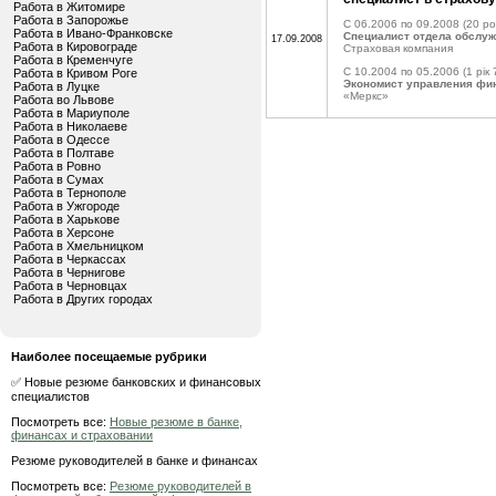
Работа в Житомире
Работа в Запорожье
C 06.2006 по 09.2008
(20 ро
Работа в Ивано-Франковске
Специалист отдела обслуж
17.09.2008
Работа в Кировограде
Страховая компания
Работа в Кременчуге
C 10.2004 по 05.2006
(1 рік 
Работа в Кривом Роге
Экономист управления фин
Работа в Луцке
«Меркс»
Работа во Львове
Работа в Мариуполе
Работа в Николаеве
Работа в Одессе
Работа в Полтаве
Работа в Ровно
Работа в Сумах
Работа в Тернополе
Работа в Ужгороде
Работа в Харькове
Работа в Херсоне
Работа в Хмельницком
Работа в Черкассах
Работа в Чернигове
Работа в Черновцах
Работа в Других городах
Наиболее посещаемые рубрики
✅ Новые резюме банковских и финансовых
специалистов
Посмотреть все:
Новые резюме в банке,
финансах и страховании
Резюме руководителей в банке и финансах
Посмотреть все:
Резюме руководителей в