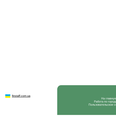
finstaff.com.ua
На главну
Работа по город
Пользовательское с