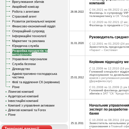
Врегулювання збитків
компаній
Аварійний комісар
C 04.2021 по 06.2022
(1 рік 
Робота з агентами
28.06.2022
Фахівець із супроводу VIP -
телемаркетингу
в СК "Альф
Страховий агент
Розвиток регіональної мережі
C 12.2020 по 02.2021
(2 міс.
Фахівець із продажів
в Стр
Фінансово-економічний відділ
Операційний супровід
Інформаційні технології
Руководитель среднег
Маркетинг та реклама
31.01.2020
C 12.2001 по 01.2020
(24 ро
Юридична служба
Заместитель председател
«Гарант – Система»
Розробка продуктів та
методологія
Управління персоналом
Керівник підрозділу м
Служба безпеки
C 11.2009 по 12.2010
(16 рок
Діловодство
Головний спеціаліст відділ
Адміністративно-господарська
ліцензування та дозвільни
частина
25.01.2012
комісія з регулювання ринкі
(Держфінпослуг)
Філії та відділення СК (керівники)
Різне
C 01.2008 по 11.2009
(1 рік 
Головний фахівець депар
Лізингові компанії
збитків
в ЗАТ "СК "Кредо-Кл
Аудиторські компанії
Інвестиційні компанії
Начальник управления 
Компанії з управління активами
эксперт по разработке
Ділінгові компанії та Forex
банке
Різне
C 10.2006 по 08.2011
(19 рок
Заместитель начальника 
25.11.2011
страхования
в Главный оф
Термінові вакансії