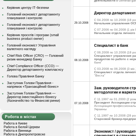
деятельности
в Generali ga
Керівник центру ІТ-безпеки
Директор департамент
Головний економіст департаменту
планування і контролю
C 04.2008 по 10.2008
(18 ро
29.10.2008
Начальник управления О
Головний економіст департаменту
планування і контролю
C 07.2006 по 04.2008
(1 рік 
Начальник отдела личного
Керівник проєктів і програм (small
business product owner)
Головний економіст Управління
Специалист в банк
валютного нагляду
C 06.2008 по 10.2008
(18 ро
Chief Risk Officer (CRO) — Головний
Специалист управления р
ризик-менеджер Банку
продуктов по работе с не
08.10.2008
банк"
Chief Compliance Officer (CCO) —
C 03.2008 по 06.2008
(3 міс.
Директор департаменту комплаєнсу
Специалист отдела личног
"Веста"
Голова Правління Банку
Заступник Голови Правління -
напрямок «Транзакційний бізнес»
Зам. руководителя стр
методологии и маркет
Заступник Голови Правління —
Директор інвестиційного бізнесу
C 11.1997 по 01.2000
(2 роки
(Казначейство та Фінансові ринки)
Президент Ассоциации ст
07.10.2008
Ассоциация профессиональ
Украины
C 11.1997 по 10.2008
(28 рок
Робота в містах
Старховой брокер-предпр
Работа в Киеве
Работа в Белой Церкви
Работа в Виннице
Экономист / руководит
Работа в Днепропетровске
специалист в страхов