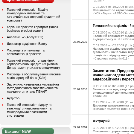
Гарант»
C 02.2006 по 10.2006
(8 міс.
Головний економіст Відділу
Специалист по страхован
міжнародних платежів та
«УСК «Гарант–АВТО-Оптим
казначейських операцій (валютний
контроль)
Головний спеціаліст / 
Керівник проєктів і програм (small
business product owner)
C 03.2009 по 03.2010
(1 рік )
Головний спеціаліст відділ
Аналітик Б2 (Analyst B2)
андерайтингу
в ЗАТ «Україн
23.07.2010
Директор відділення Банку
C 02.2008 по 02.2009
(1 рік )
Начальник відділу розробк
Фахівець з оптимізації та
діяльності / начальник відд
автоматизації проєктів
спеціаліст відділу методол
«Страхова компанія 611»
Головний економіст управління
корпоративних кредитних ризиків
Департаменту ризик-менеджменту
Заместитель Председа
Фахівець з обслуговування клієнтів
начальник отдела мето
в міжнародний банк (Київ)
андеррайтинга / перес
Заступник начальника управління
C 11.2008 по 02.2009
(17 рок
методологічного забезпечення та
Заместитель председателя
26.02.2010
навчання з питань ПВК/ФТ
операционной деятельнос
«Калина»
Аудитор
C 12.2007 по 11.2008
(11 міс
Головний економіст відділу по
Директор департамента с
взаємодії з національними та
компания «Юпитер Виена И
міжнародними платіжними
системами
Актуарий
22.07.2009
C 09.2007 по 07.2009
(18 ро
Вакансії NEW
Специалист управления ан