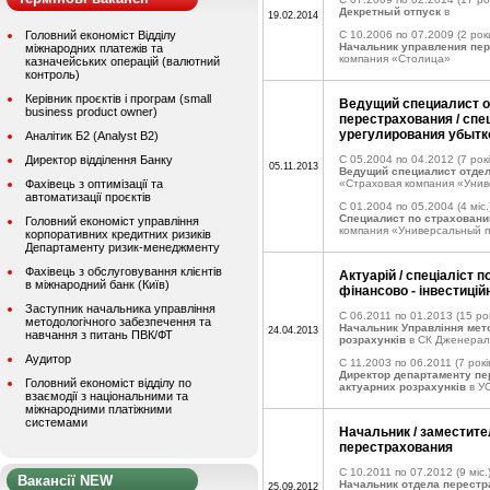
Декретный отпуск
в
19.02.2014
Головний економіст Відділу
C 10.2006 по 07.2009
(2 рок
Начальник управления пе
міжнародних платежів та
компания «Столица»
казначейських операцій (валютний
контроль)
Керівник проєктів і програм (small
Ведущий специалист 
business product owner)
перестрахования / спе
урегулирования убытко
Аналітик Б2 (Analyst B2)
Директор відділення Банку
C 05.2004 по 04.2012
(7 рокі
05.11.2013
Ведущий специалист отде
Фахівець з оптимізації та
«Страховая компания «Уни
автоматизації проєктів
C 01.2004 по 05.2004
(4 міс.
Специалист по страхован
Головний економіст управління
компания «Универсальный 
корпоративних кредитних ризиків
Департаменту ризик-менеджменту
Фахівець з обслуговування клієнтів
Актуарій / спеціаліст 
в міжнародний банк (Київ)
фінансово - інвестиційн
Заступник начальника управління
C 06.2011 по 01.2013
(15 рок
методологічного забезпечення та
Начальник Управління мето
24.04.2013
навчання з питань ПВК/ФТ
розрахунків
в СК Дженералі
Аудитор
C 11.2003 по 06.2011
(7 рокі
Директор департаменту пе
Головний економіст відділу по
актуарних розрахунків
в У
взаємодії з національними та
міжнародними платіжними
системами
Начальник / заместит
перестрахования
C 10.2011 по 07.2012
(9 міс.
Вакансії NEW
Начальник отдела перестр
25.09.2012