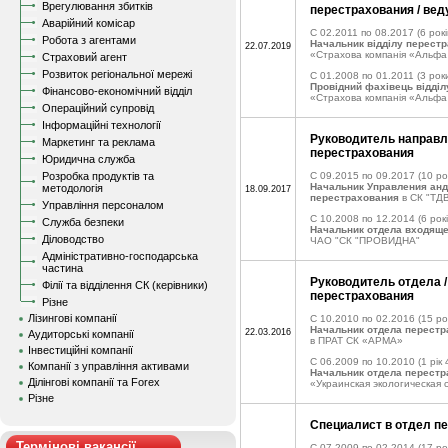
Врегулювання збитків
перестрахования / ве
Аварійний комісар
C 02.2011 по 08.2017
(6 рокі
Робота з агентами
Начальник відділу перест
22.07.2019
«Страхова компанія «Альфа
Страховий агент
Розвиток регіональної мережі
C 01.2008 по 01.2011
(3 рок
Провiдний фахівець відді
Фінансово-економічний відділ
«Страхова компанія «Альфа
Операційний супровід
Інформаційні технології
Руководитель направл
Маркетинг та реклама
перестрахования
Юридична служба
Розробка продуктів та
C 09.2015 по 09.2017
(10 ро
Начальник Управления анд
методологія
18.09.2017
перестрахования
в СК "ТДВ
Управління персоналом
C 10.2008 по 12.2014
(6 рокі
Служба безпеки
Начальник отдела входяще
Діловодство
ЧАО "СК "ПРОВИДНА"
Адміністративно-господарська
частина
Руководитель отдела 
Філії та відділення СК (керівники)
перестрахования
Різне
Лізингові компанії
C 10.2010 по 02.2016
(15 ро
Начальник отдела перестр
22.03.2016
Аудиторські компанії
в ПРАТ СК «АРМА»
Інвестиційні компанії
C 06.2009 по 10.2010
(1 рік 
Компанії з управління активами
Начальник отдела перест
Ділінгові компанії та Forex
«Украинская экологическая 
Різне
Специалист в отдел п
Термінові вакансії
C 07.2009 по 02.2014
(17 ро