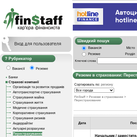
Швидкий пошу
Вакансія
Місто
Резюме
Розділ
Рубрикатор
Ключові слова
Вакансії
Резюме
Резюме в страховании: Перес
Банки
Страхові компанії
Сортировать по:
региону
Організація та розвиток продажів
Автотранспортне страхування
FinStaff
>
Резюме в страховании
>
Страхування майна
Перестрахование
Страхування життя
Медичне страхування
Корпоративне страхування
Страхування ризиків
Дата
Пос
Андеррайтінг
Актуарні розрахунки
Перестрахування
Начальник / заместит