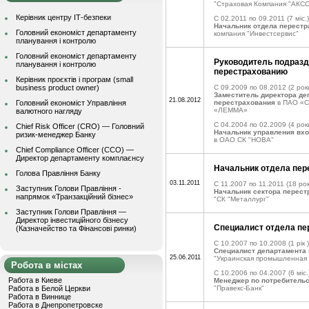
"Страховая Компания "АКС
Керівник центру ІТ-безпеки
C 02.2011 по 09.2011
(7 міс.)
Начальник отдела перестр
Головний економіст департаменту
компания "Инвестсервис"
планування і контролю
Головний економіст департаменту
Руководитель подразд
планування і контролю
перестрахованию
Керівник проєктів і програм (small
business product owner)
C 09.2009 по 08.2012
(2 рок
Заместитель директора де
21.08.2012
Головний економіст Управління
перестрахования
в ПАО «С
«ЛЕММА»
валютного нагляду
C 04.2004 по 02.2009
(4 рок
Chief Risk Officer (CRO) — Головний
Начальник управления вх
ризик-менеджер Банку
в ОАО СК "НОВА"
Chief Compliance Officer (CCO) —
Директор департаменту комплаєнсу
Начальник отдела пер
Голова Правління Банку
03.11.2011
C 11.2007 по 11.2011
(18 рок
Заступник Голови Правління -
Начальник сектора перест
напрямок «Транзакційний бізнес»
"СК "Металлург"
Заступник Голови Правління —
Директор інвестиційного бізнесу
Специалист отдела пе
(Казначейство та Фінансові ринки)
C 10.2007 по 10.2008
(1 рік )
Специалист департамента
25.06.2011
"Украинская промышленная 
Робота в містах
C 10.2006 по 04.2007
(6 міс.
Работа в Киеве
Менеджер по потребитель
Работа в Белой Церкви
"Правекс-Банк"
Работа в Виннице
Работа в Днепропетровске