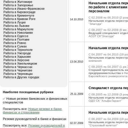
Работа в Житомире
Начальник отдела пер
Работа в Запорожье
по работе с клиентами 
Работа в Ивано-Франковске
персоналом
Работа в Кировограде
Работа в Кременчуге
C 02.2008 по 06.2010
(2 рок
Работа в Кривом Роге
14.10.2010
Начальник отдела перестр
Работа в Луцке
"Злагода"
Работа во Львове
Работа в Мариуполе
C 08.2007 по 02.2008
(6 міс.
Работа в Николаеве
Ведущий специалист отде
Работа в Одессе
АОЗТ СК"Злагода"
Работа в Полтаве
Работа в Ровно
Работа в Сумах
Начальник отдела пер
Работа в Тернополе
Работа в Ужгороде
C 04.2007 по 04.2010
(19 ро
Работа в Харькове
Начальник отдела перестр
Работа в Херсоне
компания
13.04.2010
Работа в Хмельницком
Работа в Черкассах
C 09.2005 по 04.2007
(1 рік 
Старший преподаватель к
Работа в Чернигове
предпринимательства
в Ни
Работа в Черновцах
Европейского университета
Работа в Других городах
Специалист отдела пе
Наиболее посещаемые рубрики
25.11.2009
C 08.2005 по 12.2008
(3 рок
Начальник отдела исходящ
✅ Новые резюме банковских и финансовых
ОДО СК "Альфа-Гарант"
специалистов
Посмотреть все:
Новые резюме в банке,
финансах и страховании
Начальник отдела пер
Резюме руководителей в банке и финансах
C 06.2007 по 04.2009
(19 ро
Начальник отдела перестр
02.07.2009
Посмотреть все:
Резюме руководителей в
"Страховый капитал"