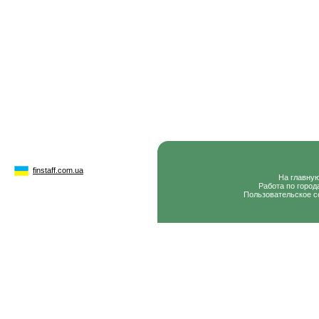
finstaff.com.ua
На главну
Работа по город
Пользовательское с