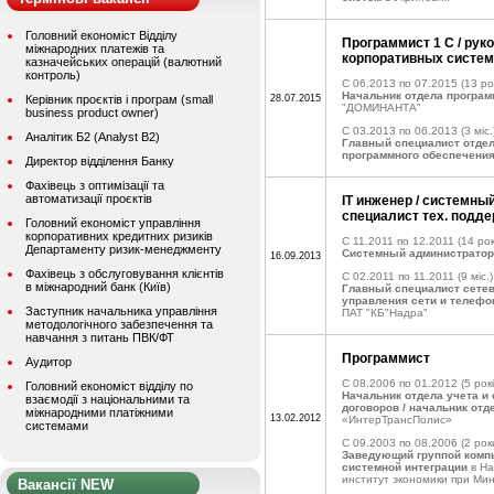
Головний економіст Відділу
Программист 1 С / рук
міжнародних платежів та
корпоративных систем
казначейських операцій (валютний
контроль)
C 06.2013 по 07.2015
(13 ро
Начальник отдела програм
Керівник проєктів і програм (small
28.07.2015
"ДОМИНАНТА"
business product owner)
C 03.2013 по 06.2013
(3 міс.
Аналітик Б2 (Analyst B2)
Главный специалист отде
программного обеспечени
Директор відділення Банку
Фахівець з оптимізації та
автоматизації проєктів
IT инженер / системны
специалист тех. подд
Головний економіст управління
корпоративних кредитних ризиків
C 11.2011 по 12.2011
(14 рок
Департаменту ризик-менеджменту
Системный администратор
16.09.2013
Фахівець з обслуговування клієнтів
C 02.2011 по 11.2011
(9 міс.)
в міжнародний банк (Київ)
Главный специалист сете
управления сети и телефо
Заступник начальника управління
ПАТ "КБ"Надра"
методологічного забезпечення та
навчання з питань ПВК/ФТ
Программист
Аудитор
C 08.2006 по 01.2012
(5 рокі
Головний економіст відділу по
Начальник отдела учета и
взаємодії з національними та
договоров / начальник отд
міжнародними платіжними
13.02.2012
«ИнтерТрансПолис»
системами
C 09.2003 по 08.2006
(2 рок
Заведующий группой комп
системной интеграции
в На
институт экономики при Ми
Вакансії NEW