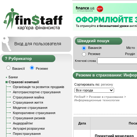
Швидкий пошу
Вакансія
Місто
Резюме
Розділ
Рубрикатор
Ключові слова
Вакансії
Резюме
Резюме в страховании: Инфо
Банки
Страхові компанії
Сортировать по:
региону
Організація та розвиток продажів
Автотранспортне страхування
FinStaff
>
Резюме в страховании
>
Страхування майна
Информационные технологии
Страхування життя
Медичне страхування
Корпоративне страхування
Страхування ризиків
Андеррайтінг
Дата
Поса
Актуарні розрахунки
Перестрахування
Проектний менеджер