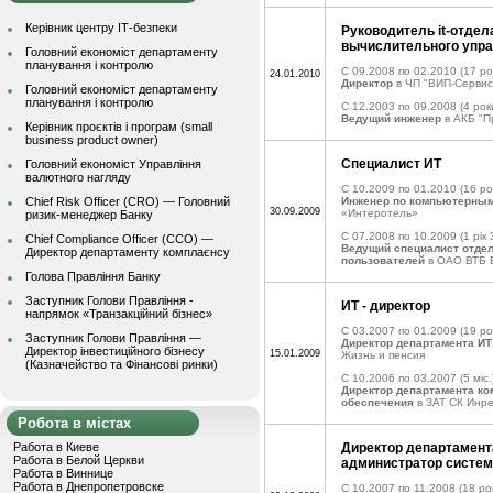
Керівник центру ІТ-безпеки
Руководитель it-отдел
вычислительного упр
Головний економіст департаменту
планування і контролю
C 09.2008 по 02.2010
(17 ро
24.01.2010
Директор
в ЧП "ВИП-Сервис
Головний економіст департаменту
планування і контролю
C 12.2003 по 09.2008
(4 рок
Ведущий инженер
в АКБ "П
Керівник проєктів і програм (small
business product owner)
Специалист ИТ
Головний економіст Управління
валютного нагляду
C 10.2009 по 01.2010
(16 ро
Chief Risk Officer (CRO) — Головний
Инженер по компьютерным
30.09.2009
«Интеротель»
ризик-менеджер Банку
C 07.2008 по 10.2009
(1 рік 
Chief Compliance Officer (CCO) —
Ведущий специалист отде
Директор департаменту комплаєнсу
пользователей
в ОАО ВТБ 
Голова Правління Банку
Заступник Голови Правління -
ИТ - директор
напрямок «Транзакційний бізнес»
C 03.2007 по 01.2009
(19 ро
Заступник Голови Правління —
Директор департамента ИТ
Директор інвестиційного бізнесу
15.01.2009
Жизнь и пенсия
(Казначейство та Фінансові ринки)
C 10.2006 по 03.2007
(5 міс.
Директор департамента к
обеспечения
в ЗАТ СК Инр
Робота в містах
Работа в Киеве
Директор департамента
Работа в Белой Церкви
администратор систе
Работа в Виннице
Работа в Днепропетровске
C 10.2007 по 11.2008
(18 рок