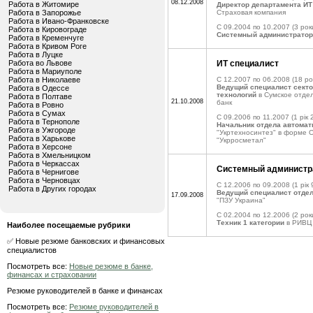
08.12.2008
Работа в Житомире
Директор департамента ИТ
Работа в Запорожье
Страховая компания
Работа в Ивано-Франковске
C 09.2004 по 10.2007
(3 рок
Работа в Кировограде
Системный администратор
Работа в Кременчуге
Работа в Кривом Роге
Работа в Луцке
Работа во Львове
ИТ специалист
Работа в Мариуполе
Работа в Николаеве
C 12.2007 по 06.2008
(18 ро
Ведущий специалист сект
Работа в Одессе
технологий
в Сумское отде
Работа в Полтаве
21.10.2008
банк
Работа в Ровно
Работа в Сумах
C 09.2006 по 11.2007
(1 рік 
Работа в Тернополе
Начальник отдела автомат
Работа в Ужгороде
"Укртехносинтез" в форме
Работа в Харькове
"Укрросметал"
Работа в Херсоне
Работа в Хмельницком
Работа в Черкассах
Системный администр
Работа в Чернигове
Работа в Черновцах
C 12.2006 по 09.2008
(1 рік 
Работа в Других городах
Ведущий специалист отдел
17.09.2008
"ПЗУ Украина"
C 02.2004 по 12.2006
(2 рок
Техник 1 категории
в РИВЦ
Наиболее посещаемые рубрики
✅ Новые резюме банковских и финансовых
специалистов
Посмотреть все:
Новые резюме в банке,
финансах и страховании
Резюме руководителей в банке и финансах
Посмотреть все:
Резюме руководителей в