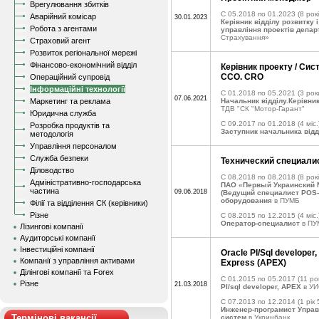
Врегулювання збитків
C 05.2018 по 01.2023
(8 рокі
Аварійний комісар
30.01.2023
Керівник відділу розвитку 
Робота з агентами
управління проектів департ
Страхування»
Страховий агент
Розвиток регіональної мережі
Фінансово-економічний відділ
Керівник проекту / Сис
ССО. CRO
Операційний супровід
Інформаційні технології
C 01.2018 по 05.2021
(3 рок
07.06.2021
Маркетинг та реклама
Начальник відділу.Керівни
ТДВ "СК "Мотор-Гарант"
Юридична служба
C 09.2017 по 01.2018
(4 міс.
Розробка продуктів та
Заступник начальника відд
методологія
Управління персоналом
Служба безпеки
Технический специали
Діловодство
C 08.2018 по 08.2018
(8 рокі
Адміністративно-господарська
ПАО «Первый Украинский 
частина
09.06.2018
(Ведущий специалист POS-
оборудования
в ПУМБ
Філії та відділення СК (керівники)
Різне
C 08.2015 по 12.2015
(4 міс.
Оператор-специалист
в ПУ
Лізингові компанії
Аудиторські компанії
Інвестиційні компанії
Oracle Pl/Sql developer,
Компанії з управління активами
Express (APEX)
Ділінгові компанії та Forex
C 01.2015 по 05.2017
(11 рок
Різне
21.03.2018
Pl/sql developer, APEX
в УИ
C 07.2013 по 12.2014
(1 рік 
Инженер-програмист Управ
Термінові вакансії
систем
в Укринбанк