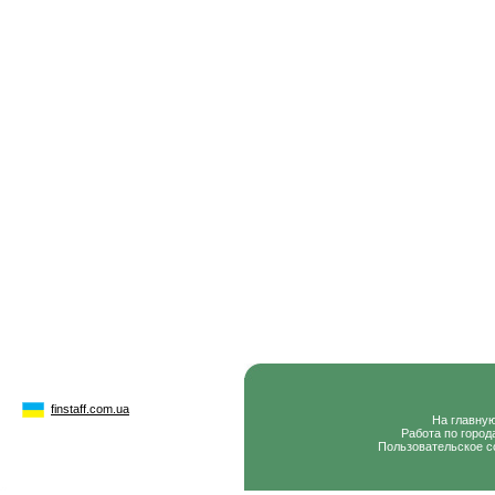
finstaff.com.ua
На главну
Работа по город
Пользовательское с